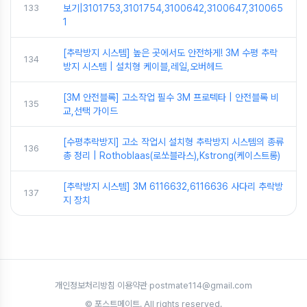
133
보기|3101753,3101754,3100642,3100647,310065
1
[추락방지 시스템] 높은 곳에서도 안전하게! 3M 수평 추락
134
방지 시스템 | 설치형 케이블,레일,오버헤드
[3M 안전블록] 고소작업 필수 3M 프로텍타 | 안전블록 비
135
교,선택 가이드
[수평추락방지] 고소 작업시 설치형 추락방지 시스템의 종류
136
총 정리 | Rothoblaas(로쏘블라스),Kstrong(케이스트롱)
[추락방지 시스템] 3M 6116632,6116636 사다리 추락방
137
지 장치
개인정보처리방침
·
이용약관
·
postmate114@gmail.com
© 포스트메이트. All rights reserved.