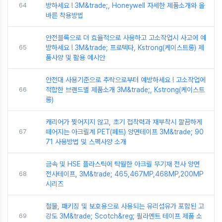
64
방하세요 ! 3M&trade;, Honeywell 자세한 제품소개와 올
바른 착용방법
안전블록으로 더 효율적으로 사용하고 고소작업시 사고에 예
65
방하세요 ! 3M&trade; 프로텍타, Kstrong(케이스트롱) 제
품사양 및 활용 예시안
안전대 사용기준으로 추락으로부터 예방하세요 ! 고소작업에
66
적합한 브랜드별 제품소개 3M&trade;, Kstrong(케이스트
롱)
캐리어가 찢어지지 않고, 초기 접착력과 재부착시 깔끔하게
67
떼어지는 아크릴계 PET(페트) 양면테이프 3M&trade; 90
71 사용방법 및 스펙사양 소개
금속 및 HSE 플라스틱에 탁월한 아크릴 무기재 전사 양면
68
전사테이프, 3M&trade; 465,467MP,468MP,200MP
시리즈
철물, 패키징 및 보호용으로 사용되는 유리섬유가 포함된 고
69
강도 3M&trade; Scotch&reg; 필라멘트 테이프 제품 소