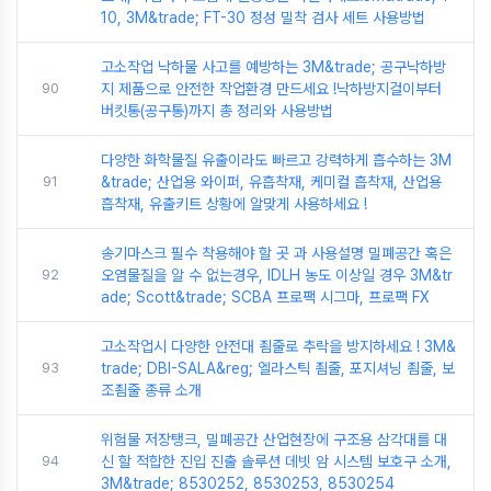
10, 3M&trade; FT-30 정성 밀착 검사 세트 사용방법
고소작업 낙하물 사고를 예방하는 3M&trade; 공구낙하방
90
지 제품으로 안전한 작업환경 만드세요 !낙하방지걸이부터
버킷통(공구통)까지 총 정리와 사용방법
다양한 화학물질 유출이라도 빠르고 강력하게 흡수하는 3M
91
&trade; 산업용 와이퍼, 유흡착재, 케미컬 흡착재, 산업용
흡착재, 유출키트 상황에 알맞게 사용하세요 !
송기마스크 필수 착용해야 할 곳 과 사용설명 밀폐공간 혹은
92
오염물질을 알 수 없는경우, IDLH 농도 이상일 경우 3M&tr
ade; Scott&trade; SCBA 프로팩 시그마, 프로팩 FX
고소작업시 다양한 안전대 죔줄로 추락을 방지하세요 ! 3M&
93
trade; DBI-SALA&reg; 엘라스틱 죔줄, 포지셔닝 죔줄, 보
조죔줄 종류 소개
위험물 저장탱크, 밀폐공간 산업현장에 구조용 삼각대를 대
94
신 할 적합한 진입 진출 솔루션 데빗 암 시스템 보호구 소개,
3M&trade; 8530252, 8530253, 8530254