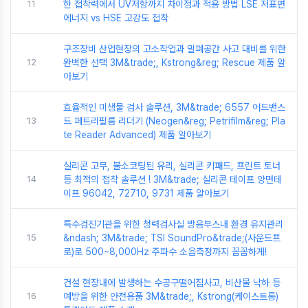
11
한 접착력에서 UV저항까지 차이점과 적용 방법 LSE 저표면
에너지 vs HSE 고강도 접착
구조장비 산업현장의 고소작업과 밀폐공간 사고 대비를 위한
12
완벽한 선택 3M&trade;, Kstrong&reg; Rescue 제품 알
아보기
효율적인 미생물 검사 솔루션, 3M&trade; 6557 어드밴스
13
드 페트리필름 리더기 (Neogen&reg; Petrifilm&reg; Pla
te Reader Advanced) 제품 알아보기
실리콘 고무, 불소코팅된 유리, 실리콘 키패드, 프린트 토너
14
등 최적의 접착 솔루션 ! 3M&trade; 실리콘 테이프 양면테
이프 96042, 72710, 9731 제품 알아보기
특수검진기관을 위한 청력검사실 방음부스내 환경 유지관리
15
&ndash; 3M&trade; TSI SoundPro&trade;(사운드프
로)로 500~8,000Hz 주파수 소음측정까지 꼼꼼하게!
건설 현장내에 발생하는 수공구떨어짐사고, 비산물 낙하 등
16
예방을 위한 안전용품 3M&trade;, Kstrong(케이스트롱)