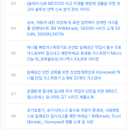
53
(솔레리스)와 MDS100 비교 미생물 병원체 검출을 위한 최
고의 솔루션 선택 신속 분석 장비 가이드
금속, 자동차 내장 외장재 등 표면 접착력이 강력한 아크릴
54
폼 양면테이프 3M VHB&trade; 5600N 시리즈 소개 56
04N, 5608N,5611N
하니웰 복합가스측정기로 산안법 밀폐공간 작업시 필수 5대
55
가스로부터 질식사고 예방하세요! 휴대용 가스측정기 Micro
Clip XL,BW울트라,미니맥스 X4,BW 아이콘
밀폐공간 안전 강화를 위한 산안법개정안과 Honeywell 하
56
니웰 단일 가스측정기 소개와 20개의 가스센서
온열환경 열사병,일사병 주의 작업자 안전을 위한 WBGT,
57
열스트레스 모니터링 QT 시리즈 제품소개
공기호흡기, 송기식마스크 필수로 착용이 환경과, 사용벙법
58
으로 밀폐공간 질식사고를 예방 하세요 ! 3M&trade; Scot
t&trade;, Honeywell 제품 소개 및 사양