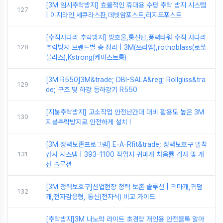
[3M 임시추락방지] 효율적인 휴대용 수평 추락 방지 시스템
127
| 이지라인,세큐라스판,데빗암포스트,리지드포스트
[수직사다리 추락방지] 방호울,통신탑,풍력타워 수직 사다리
128
추락방지 브랜드별 총 정리 | 3M(쓰리엠),rothoblass(로쏘
블라스),Kstrong(케이스트롱)
[3M R550]3M&trade; DBI-SALA&reg; Rollgliss&tra
129
de; 구조 및 하강 등하강기 R550
[지붕추락방지] 고소작업 안전난간대 대비 활용도 높은 3M
130
지붕추락방지로 안전하게 설치 !
[3M 청력보존프로그램] E-A-Rfit&trade; 청력보호구 밀착
131
검사 시스템 | 393-1100 작업자 귀마개 차음률 검사 및 개
선 솔루션
[3M 청력보호구]산업현장 청력 보존 솔루션 | 귀마개,귀덮
132
개,전자감응형, 통신(전자식) 비교 가이드
[추락방지]3M 나노락 라이트 초경량 개인용 안전블록 알아