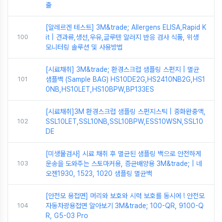
출
[알레르겐 테스트] 3M&trade; Allergens ELISA,Rapid K
100
it | 견과류,생선,우유,글루텐 알러지 반응 검사 식품, 위생
모니터링 솔루션 및 사용방법
[시료채취] 3M&trade; 환경스크럽 샘플링 스펀지 | 멸균
101
샘플백 (Sample BAG) HS10DE2G,HS2410NB2G,HS1
0NB,HS10LET,HS10BPW,BP133ES
[시료채취]3M 환경스크럽 샘플링 스펀지스틱 | 중화완충액,
102
SSL10LET,SSL10NB,SSL10BPW,ESS10WSN,SSL10
DE
[미생물검사] 시료 채취 후 멸균된 샘플링 백으로 안전하게
103
운송을 도와주는 스토마커용, 증균배양용 3M&trade; | 네
오젠1930, 1523, 1020 샘플링 멸균백
[안전모 용접면] 머리와 보호와 시력 보호를 동시에 ! 안전모
104
자동차광용접면 알아보기 3M&trade; 100-QR, 9100-Q
R, G5-03 Pro