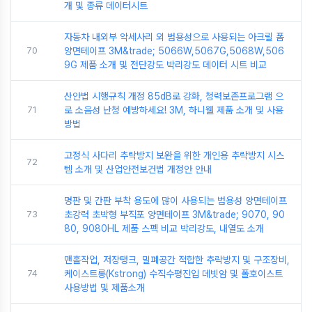
개 및 종류 데이터시트
자동차 내외부 악세사리 외 범용성으로 사용되는 아크릴 폼
70
양면테이프 3M&trade; 5066W,5067G,5068W,506
9G 제품 소개 및 전단강도 박리강도 데이터 시트 비교
산안법 시행규칙 개정 85dB로 강화, 청력보존프로그램 으
71
로 소음성 난청 예방하세요! 3M, 하니웰 제품 소개 및 사용
방법
고정식 사다리 추락방지 보완을 위한 개인용 추락방지 시스
72
템 소개 및 산업안전보건법 개정안 안내
명판 및 간판 부착 용도에 많이 사용되는 범용성 양면테이프
73
초강력 초박형 부직포 양면테이프 3M&trade; 9070, 90
80, 9080HL 제품 스펙 비교 박리강도, 내열도 소개
맨홀작업, 저장탱크, 밀폐공간 적합한 추락방지 및 구조장비,
74
케이스트롱(Kstrong) 수직수평진입 데빗암 및 폴호이스트
사용방법 및 제품소개