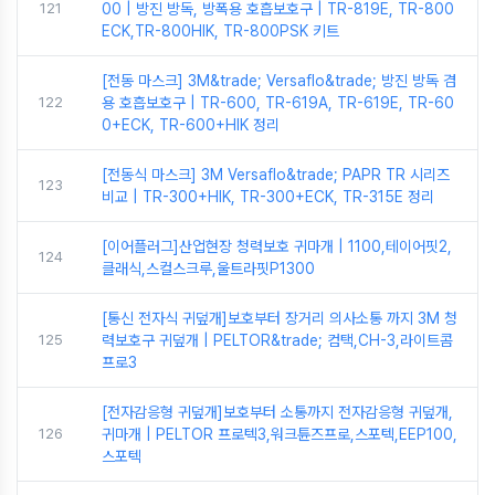
121
00 | 방진 방독, 방폭용 호흡보호구 | TR-819E, TR-800
ECK,TR-800HIK, TR-800PSK 키트
[전동 마스크] 3M&trade; Versaflo&trade; 방진 방독 겸
122
용 호흡보호구 | TR-600, TR-619A, TR-619E, TR-60
0+ECK, TR-600+HIK 정리
[전동식 마스크] 3M Versaflo&trade; PAPR TR 시리즈
123
비교 | TR-300+HIK, TR-300+ECK, TR-315E 정리
[이어플러그]산업현장 청력보호 귀마개 | 1100,테이어핏2,
124
클래식,스컬스크루,울트라핏P1300
[통신 전자식 귀덮개]보호부터 장거리 의사소통 까지 3M 청
125
력보호구 귀덮개 | PELTOR&trade; 컴택,CH-3,라이트콤
프로3
[전자감응형 귀덮개]보호부터 소통까지 전자감응형 귀덮개,
126
귀마개 | PELTOR 프로텍3,워크튠즈프로,스포텍,EEP100,
스포텍