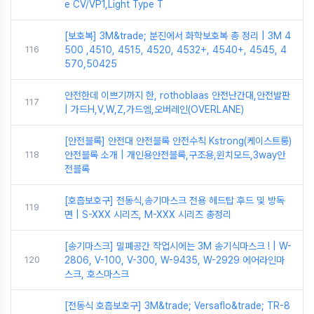
e CV/VP1,Light Type T
[보호복] 3M&trade; 분진에서 화학보호복 총 정리 | 3M 4
116
500 ,4510, 4515, 4520, 4532+, 4540+, 4545, 4
570,50425
안전한데 이쁘기까지 한, rothoblaas 안전난간대,안전발판
117
| 가드H,V,W,Z,가드엠,오버레인(OVERLANE)
[안전블록] 안전대 안전블록 안전수칙 Kstrong(케이스트롱)
118
안전블록 소개 | 개인용안전블록,구조용,윈치모드,3way안
전블록
[호흡보호구] 전동식,송기마스크 전용 헤드탑 후드 및 방독
119
면 | S-XXX 시리즈, M-XXX 시리즈 총정리
[송기마스크] 밀폐공간 작업시에는 3M 송기식마스크 ! | W-
120
2806, V-100, V-300, W-9435, W-2929 에어라인마
스크, 호스마스크
[전동식 호흡보호구] 3M&trade; Versaflo&trade; TR-8