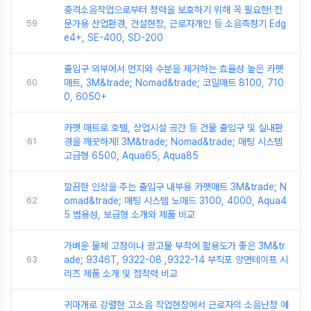
충격소음작업으로부터 청력을 보호하기 위해 꼭 필요한! 전
59
문가용 산업환경, 건설현장, 근로자개인 등 소음측정기 Edg
e4+, SE-400, SD-200
출입구 외부에서 먼지와 수분을 제거하는 효율성 높은 카펫
60
매트, 3M&trade; Nomad&trade; 코일매트 8100, 710
0, 6050+
카펫 매트로 호텔, 상업시설 공간 등 건물 출입구 및 실내환
61
경을 깨끗하게! 3M&trade; Nomad&trade; 매팅 시스템
고급형 6500, Aqua65, Aqua85
깔끔한 인상을 주는 출입구 내부용 카펫매트 3M&trade; N
62
omad&trade; 매팅 시스템 노매드 3100, 4000, Aqua4
5 범용성, 보급형 소개와 제품 비교
가벼운 물체 고정이나 광고물 부착에 활용도가 좋은 3M&tr
63
ade; 9346T, 9322-08 ,9322-14 부직포 양면테이프 시
리즈 제품 소개 및 점착력 비교
귀마개로 강렬한 고소음 작업현장에서 근로자의 소음난청 예