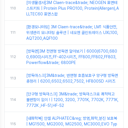
[미생물검사]3M Claen-trace&trade; NEOGEN 표면테
110
스트키트 | Protein Plus PRO100, Protein(Allergen),A
LLTEC60 표면스왑
[환경모니터링] 3M Claen-trace&trade; LM1 식품안전,
111
위생관리 모니터링 솔루션 | 네오젠 클린트레이스 UXL100,
AQT200,AQF100
[방독면]3M 전면형 방독면 알아보기 | 6000(6700,680
112
0,6900)시리즈,FF-402시리즈, FF800,FF802,FF803,
Powerflow&trade; 6800PE
[방독마스크]3M&trade; 반면형 호흡보호구 양구형 방독면
113
총정리 | 6200,6502,6502,7502, HF800SD 시리즈
[단구형 방독마스크] 3M&trade; 방독마스크로 쾌적하고
114
불편함이 없이 ! | 1200, 3200, 7701K, 7702K, 7771K,
7772K ,HF-51,HF-52
[내화학복] 안셀 ALPHATEC&reg; 방염,화학,분진 보호복
115
| MG1500, MG2000, MG2500, MC3000,EVO Typ