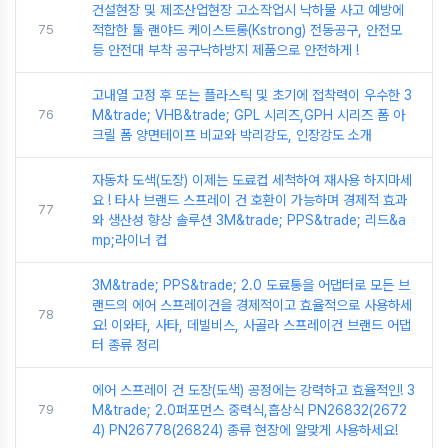
건설현장 및 제조산업현장 고소작업시 낙하물 사고 예방에
75
적합한 툴 랜야드 케이스트롱(Kstrong) 전동공구, 안전모
등 안전대 부착 공구낙하방지 제품으로 안전하게 !
고내열 고정 후 또는 플라스틱 및 초기에 접착력이 우수한 3
76
M&trade; VHB&trade; GPL 시리즈,GPH 시리즈 폼 아
크릴 폼 양면테이프 비교와 박리강도, 인장강도 소개
자동차 도색(도장) 이제는 도료컵 세척하여 재사용 하지마세
요 ! 타사 브랜드 스프레이 건 호환이 가능하며 경제적 효과
77
와 생산성 향상 솔루션 3M&trade; PPS&trade; 리드&a
mp;라이너 컵
3M&trade; PPS&trade; 2.0 도료통을 어댑터로 모든 브
랜드의 에어 스프레이건을 경제적이고 효율적으로 사용하세
78
요! 이와타, 사타, 데빌비스, 사골라 스프레이건 브랜드 어댑
터 종류 정리
에어 스프레이 건 도장(도색) 공정에는 강력하고 효율적인! 3
79
M&trade; 2.0퍼포먼스 중력식,흡상식 PN26832(2672
4) PN26778(26824) 종류 현장에 알맞게 사용하세요!