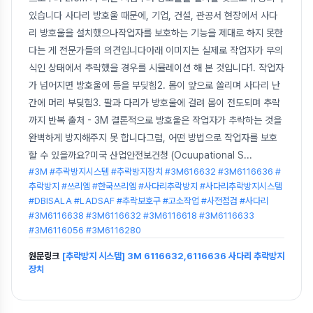
있습니다 사다리 방호울 때문에, 기업, 건설, 관공서 현장에서 사다
리 방호울을 설치했으나작업자를 보호하는 기능을 제대로 하지 못한
다는 게 전문가들의 의견입니다아래 이미지는 실제로 작업자가 무의
식인 상태에서 추락했을 경우를 시뮬레이션 해 본 것입니다1. 작업자
가 넘어지면 방호울에 등을 부딪힘2. 몸이 앞으로 쏠리며 사다리 난
간에 머리 부딪힘3. 팔과 다리가 방호울에 걸려 몸이 전도되며 추락
까지 반복 출처 - 3M 결론적으로 방호울은 작업자가 추락하는 것을
완벽하게 방지해주지 못 합니다그럼, 어떤 방법으로 작업자를 보호
할 수 있을까요?미국 산업안전보건청 (Ocuupational S
...
#3M #추락방지시스템 #추락방지장치 #3M616632 #3M6116636 #
추락방지 #쓰리엠 #한국쓰리엠 #사다리추락방지 #사다리추락방지시스템
#DBISALA #LADSAF #추락보호구 #고소작업 #사전점검 #사다리
#3M6116638 #3M6116632 #3M6116618 #3M6116633
#3M6116056 #3M6116280
원문링크
[추락방지 시스템] 3M 6116632,6116636 사다리 추락방지
장치