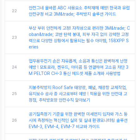
안전그네 올바른 ABC 사용요소 추락재해 예방! 한국과 유럽
22
안전규정 비교 3M&trade; 추락방지 솔루션 가이드
부상 부위 안전하게 고정! 자착성으로 편리한 3M&trade; C
oban&trade; 코반 탄력 붕대, 피부 자극 없이 강력한 고정
23
력으로 다양한 상황에서 활용되는 필수 아이템, 158XPP S
eries
업무용무전기 손은 자유롭게, 소음과 통신은 완벽하게 난청
24
예방 ! 모토로라, 켄우드, 아이콤 등 연결하여 고소음 차단 3
M PELTOR CH-3 통신 헤드셋 제품 소개와 사용방법
지붕추락방지 Roof Safe 태양광, 패널, 채광창 교체작업,
25
유지보수 공사 중 사고로부터 예방 ! 적용을 위한 안전대 고
정점, 추락방호망 안전수직 알아보기
공기질측정기 기준을 위한 완벽한 미세먼지 입자와 가스 동
26
시에 측정하는 혁신적인 실외 및 실내 환경모니터링 솔루션
EVM-3, EVM-4, EVM-7 비교와 가이드