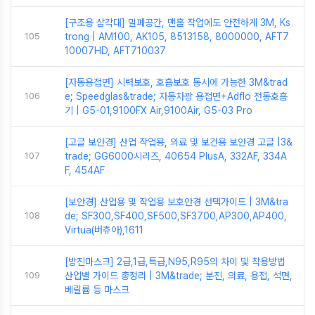
[구조용 삼각대] 밀폐공간, 맨홀 작업에도 안전하게 3M, Ks
105
trong | AM100, AK105, 8513158, 8000000, AFT7
10007HD, AFT710037
[자동용접면] 시력보호, 호흡보호 동시에 가능한 3M&trad
106
e; Speedglas&trade; 자동차광 용접면+Adflo 전동호흡
기 | G5-01,9100FX Air,9100Air, G5-03 Pro
[고글 보안경] 산업 작업용, 의료 및 보건용 보안경 고글 |3&
107
trade; GG6000시리즈, 40654 PlusA, 332AF, 334A
F, 454AF
[보안경] 산업용 및 작업용 보호안경 선택가이드 | 3M&tra
108
de; SF300,SF400,SF500,SF3700,AP300,AP400,
Virtua(버츄아),1611
[방진마스크] 2급,1급,특급,N95,R95의 차이 및 착용방법
109
산업별 가이드 총정리 | 3M&trade; 분진, 의료, 용접, 석면,
베릴륨 등 마스크