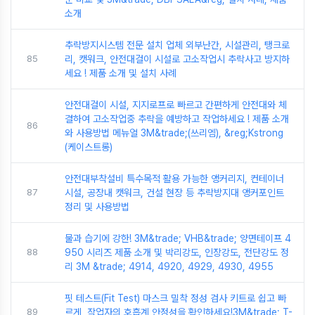
소개
추락방지시스템 전문 설치 업체 외부난간, 시설관리, 탱크로
85
리, 캣워크, 안전대걸이 시설로 고소작업시 추락사고 방지하
세요 ! 제품 소개 및 설치 사례
안전대걸이 시설, 지지로프로 빠르고 간편하게 안전대와 체
결하여 고소작업중 추락을 예방하고 작업하세요 ! 제품 소개
86
와 사용방법 메뉴얼 3M&trade;(쓰리엠), &reg;Kstrong
(케이스트롱)
안전대부착설비 특수목적 활용 가능한 앵커리지, 컨테이너
87
시설, 공장내 캣워크, 건설 현장 등 추락방지대 앵커포인트
정리 및 사용방법
물과 습기에 강한! 3M&trade; VHB&trade; 양면테이프 4
88
950 시리즈 제품 소개 및 박리강도, 인장강도, 전단강도 정
리 3M &trade; 4914, 4920, 4929, 4930, 4955
핏 테스트(Fit Test) 마스크 밀착 정성 검사 키트로 쉽고 빠
89
르게, 작업자의 호흡계 안정성을 확인하세요!3M&trade; T-