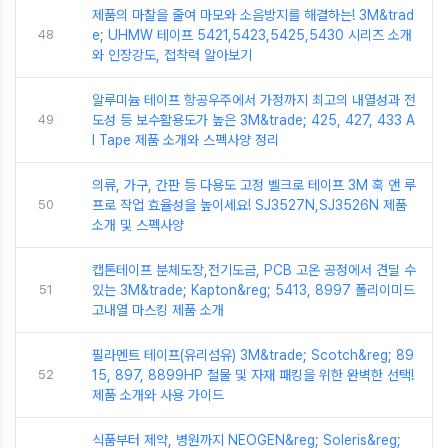
제품의 마찰을 줄여 마모와 소음방지를 해결하는! 3M&trad
48
e; UHMW 테이프 5421,5423,5425,5430 시리즈 소개
와 인장강도, 접착력 알아보기
알루미늄 테이프 항공우주에서 가정까지 최고의 내열성과 전
49
도성 등 보수활용도가 높은 3M&trade; 425, 427, 433 A
I Tape 제품 소개와 스펙사양 정리
의류, 가구, 간판 등 다용도 고정 벨크로 테이프 3M 훅 앤 루
50
프로 작업 효율성을 높이세요! SJ3527N,SJ3526N 제품
소개 및 스펙사양
캡톤테이프 분체도장,전기도금, PCB 고온 공정에서 견딜 수
51
있는 3M&trade; Kapton&reg; 5413, 8997 폴리이미드
고내열 마스킹 제품 소개
필라멘트 테이프(유리섬유) 3M&trade; Scotch&reg; 89
52
15, 897, 8899HP 철물 및 자재 패킹을 위한 완벽한 선택!
제품 소개와 사용 가이드
식품부터 제약, 병원까지 NEOGEN&reg; Soleris&reg;