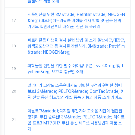
툴랜야드 제품 소개
식품안전을 위한 3M&trade; Petrifilm&trade; NEOGEN
17
&reg; (네오젠)페트리필름 미생물 검사 방법 및 판독 완벽
가이드 일반세균부터 대장균, 진균 등 총정리
페트리필름 미생물 검사 실험 방법 및 소개 일반세균,대장균,
18
황색포도상규균 등 검사를 간편하게! 3M&trade; Petrifilm
&trade; NEOGEN&reg;
화학물질 안전을 위한 필수 아이템! 듀폰 Tyvek&reg; 및 T
19
ychem&reg; 보호복 종류별 소개
밀리터리 고강도 소음속에서도 명확한 무전과 완벽한 청력
20
보호! 3M&trade; PELTOR&trade; ComTac&trade; X
PI 전술 통신 헤드셋의 레벨 종속 기능과 제품 소개 가이드
아날로그&middot;디지털 무전기와 고소음 차단이 결합된
장거리 무전 솔루션! 3M&trade; PELTOR&trade; 라이트
21
콤 프로3 MT73H7 무선 통신 헤드셋 사용방법과 제품 소
개