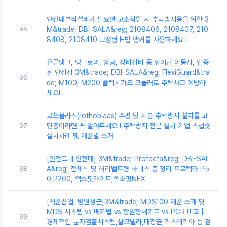
안전대부착설비가 필요한 고소작업 시 추락방지용을 위한 3
95
M&trade; DBI-SALA&reg; 2108406, 2108407, 210
8408, 2108410 고정형 H빔 앵커를 사용하세요 !
유류탱크, 탱크로리, 항공, 장비정비 등 뛰어난 이동성, 인증
된 안정성 3M&trade; DBI-SALA&reg; FlexiGuard&tra
96
de; M100, M200 플렉시가드 모듈러로 추락사고 예방하
세요!
로쏘블라스(rothoblaas) 수평 및 지붕 추락방지 설치를 고
97
민중이라면 꼭 알아두세요 ! 추락방지 전문 설치 기업 스냅슛
설치사례 및 제품별 소개
[안전그네 안전대] 3M&trade; Protecta&reg; DBI-SAL
98
A&reg; 전체식 및 허리벨트형 하네스 총 정리 프로텍타 P5
0,P200, 엑소핏라이트,엑소핏NEX
[식품산업, 병원성균]3M&trade; MDS100 제품 소개 및
MDS 시스템 vs 배지법 vs 항원항체키트 vs PCR 비교 |
99
경제적인 분자검출시스템,살모넬라,대장균,리스테리아 등 검