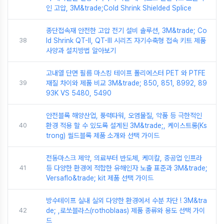
인 고압, 3M&trade;Cold Shrink Shielded Splice
종단접속재 안전한 고압 전기 설비 솔루션, 3M&trade; Co
38
ld Shrink QT-II, QT-III 시리즈 자기수축형 접속 키트 제품
사양과 설치방법 알아보기
고내열 단면 필름 마스킹 테이프 폴리에스터 PET 와 PTFE
39
재질 차이와 제품 비교 3M&trade; 850, 851, 8992, 89
93K VS 5480, 5490
안전블록 해양산업, 풍력타워, 오염물질, 약품 등 극한적인
40
환경 적용 할 수 있도록 설계된 3M&trade;, 케이스트롱(Ks
trong) 씰드블록 제품 소개와 선택 가이드
전동마스크 제약, 의료부터 반도체, 케미칼, 중공업 인프라
41
등 다양한 환경에 적합한 유해인자 노출 표준과 3M&trade;
Versaflo&trade; kit 제품 선택 가이드
방수테이프 실내 실외 다양한 환경에서 수분 차단 ! 3M&tra
42
de; ,로쏘블라스(rothoblaas) 제품 종류와 용도 선택 가이
드