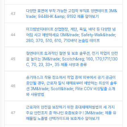
다양한 표면에 부착 가능한 고접착 부직포 양면테이프 3M&
43
trade; 9448HK &amp; 9192 제품 알아보기
미끄럼방지테이프 산업현장, 계단, 욕실, 바닥 등 다양한 넘
44
어짐 사고 예방하세요 !3M&trade; Safety-Walk&trade;
280, 370, 510, 610, 710바닥 논슬립 테이프
절연테이프 효과적인 절연 및 보호 솔루션, 전기 작업의 안전
45
을 높이는 3M&trade; Scotch&reg; 160, 170,1711,130
C, 70, 23, 33+, 35 제품 사양과 종류
송기마스크 착용 장소에서 작업 중에 외부에서 공기 공급이
중단될 경우, 근로자 질식 재해로부터 예방하는 최상의 솔루
46
션 3M&trade; Scott&trade; Flite COV 비상탈출 소개
와 사용방법
근로자의 안전을 보장하기 위한 중대재해처벌법의 세 가지
47
주요 안전조치 중 하나인 호흡보호구 ! 3M&trade; 제품 유
해물질 노출별 선택가이드와 보호계수 알아보기!