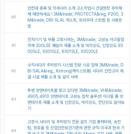
안전대 종류 및 악세사리 소개 고소작업시 건설현장 추락재
해 예방하세요 ! 3M&trade; PROTECTA&reg; P200, 3
80
M&trade; DBI-SLAL 엑소핏, 트라우마 스트랩 등 사용방
법
전자기기 및 부품 고정시에는, 3M&trade; 고성능 아크릴점
81
착제 300LSE 패밀리 제품 소개 및 박리강도, 인장강도 93
005LE, 93010LE, 93015LE, 93020LE
수직사다리 추락방지 시스템 전문 시공 업체 3M&trade; D
82
BI-SALA&reg;, Kstrong(케이스트롱) 사다리 안전고리 체
결 시설 제품 소개 및 설치 사례
투명 양면테이프를 찾고 있다면 3M&trade; VHB&trade;
4905,4910 양면테이프 고성능 접착 솔루션! 아크릴 폼 양
83
면테이프 제품 소개 및 인장강도, 박리강도, 전단강도 알아보
기
고정식 사다리 및 추락방지 전문 설치 기업 풍력타워, 송전
탑, 방호울 등 산업안전보건기준에 관한 규칙 미국과 한국 기
84
준 비교 및 3M&trade; DBI-SALA&reg; 설치 사례, 제품