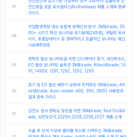
안전난간대 설치기준 가설부터 영구 고정까지! 효율성과 안
27
전인증을 갖춘 로쏘블라스(Rothoblaas) 제품 소개와 종류
가이드
작업환경측정 대상 호흡계 유해인자 분석: 3M&trade; 35
00+ 시리즈 확산 모니터로 유기용제(248종), 에틸렌 옥사
28
이드, 포름알데히드 등 경제적이고 효율적인 모니터링 개인
시료채취방법
정확한 멸균 모니터링을 위한 인디케이터 증기, 과산화수소,
29
EO 멸균 모니터링 솔루션 3M&trade; Attest&trade; 14
91, 1492V, 1291, 1292, 1262, 1295
증기 및 EO 멸균 배양기 공정에 최적화된 3M&trade; Att
30
est&trade; Auto-reader 490, 390, 390G 사용법과
결과 판독 가이드
심전도 검사 정확도 향상을 위한 3M&trade; Red Dot&tr
31
ade; 심전도전극,2225H,2228,2239,2237 제품 소개
수술 후 상처 치유와 흉터를 최소화 시켜주는 3M&trade;
32
테가덤 플러스 패드 &amp; 스테리스트립 제품 소개 및 용도