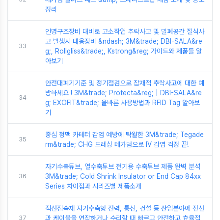
정리
인명구조장비 대비로 고소작업 추락사고 및 밀폐공간 질식사
고 발생시 대응장비 &ndash; 3M&trade; DBI-SALA&re
33
g;, Rollgliss&trade;, Kstrong&reg; 가이드와 제품들 알
아보기
안전대폐기기준 및 정기점검으로 잠재적 추락사고에 대한 예
방하세요 ! 3M&trade; Protecta&reg; | DBI-SALA&re
34
g; EXOFIT&trade; 올바른 사용방법과 RFID Tag 알아보
기
중심 정맥 카테터 감염 예방에 탁월한 3M&trade; Tegade
35
rm&trade; CHG 드레싱 테가덤으로 IV 감염 걱정 끝!
자기수축튜브, 열수축튜브 전기용 수축튜브 제품 완벽 분석
36
3M&trade; Cold Shrink Insulator or End Cap 84xx
Series 차이점과 시리즈별 제품소개
직선접속재 자기수축형 전력, 통신, 건설 등 산업분야에 전선
37
과 케이블을 연장하거나 수리할 때 빠르고 안전하고 효율적