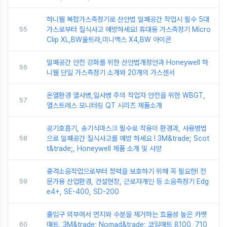
하니웰 복합가스측정기로 산안법 밀폐공간 작업시 필수 5대
55
가스로부터 질식사고 예방하세요! 휴대용 가스측정기 Micro
Clip XL,BW울트라,미니맥스 X4,BW 아이콘
밀폐공간 안전 강화를 위한 산안법개정안과 Honeywell 하
56
니웰 단일 가스측정기 소개와 20개의 가스센서
온열환경 열사병,일사병 주의 작업자 안전을 위한 WBGT,
57
열스트레스 모니터링 QT 시리즈 제품소개
공기호흡기, 송기식마스크 필수로 착용이 환경과, 사용벙법
58
으로 밀폐공간 질식사고를 예방 하세요 ! 3M&trade; Scot
t&trade;, Honeywell 제품 소개 및 사양
충격소음작업으로부터 청력을 보호하기 위해 꼭 필요한! 전
59
문가용 산업환경, 건설현장, 근로자개인 등 소음측정기 Edg
e4+, SE-400, SD-200
출입구 외부에서 먼지와 수분을 제거하는 효율성 높은 카펫
60
매트, 3M&trade; Nomad&trade; 코일매트 8100, 710