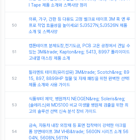
I Tape 제품 소개와 스펙사양 정리
의류, 가구, 간판 등 다용도 고정 벨크로 테이프 3M 훅 앤 루
50
프로 작업 효율성을 높이세요! SJ3527N,SJ3526N 제품
소개 및 스펙사양
캡톤테이프 분체도장,전기도금, PCB 고온 공정에서 견딜 수
51
있는 3M&trade; Kapton&reg; 5413, 8997 폴리이미드
고내열 마스킹 제품 소개
필라멘트 테이프(유리섬유) 3M&trade; Scotch&reg; 89
52
15, 897, 8899HP 철물 및 자재 패킹을 위한 완벽한 선택!
제품 소개와 사용 가이드
식품부터 제약, 병원까지 NEOGEN&reg; Soleris&reg;
53
(솔레리스)와 MDS100 비교 미생물 병원체 검출을 위한 최
고의 솔루션 선택 신속 분석 장비 가이드
금속, 자동차 내장 외장재 등 표면 접착력이 강력한 아크릴
54
폼 양면테이프 3M VHB&trade; 5600N 시리즈 소개 56
04N, 5608N,5611N