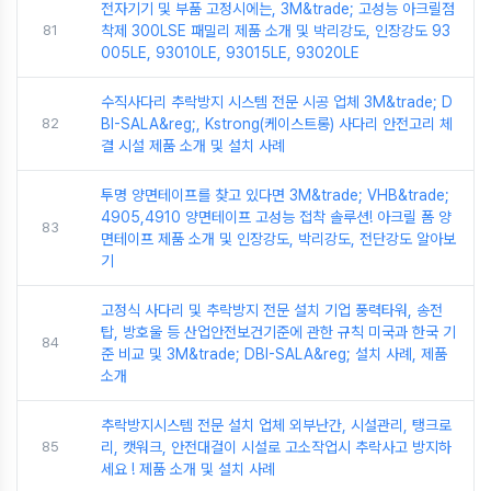
전자기기 및 부품 고정시에는, 3M&trade; 고성능 아크릴점
81
착제 300LSE 패밀리 제품 소개 및 박리강도, 인장강도 93
005LE, 93010LE, 93015LE, 93020LE
수직사다리 추락방지 시스템 전문 시공 업체 3M&trade; D
82
BI-SALA&reg;, Kstrong(케이스트롱) 사다리 안전고리 체
결 시설 제품 소개 및 설치 사례
투명 양면테이프를 찾고 있다면 3M&trade; VHB&trade;
4905,4910 양면테이프 고성능 접착 솔루션! 아크릴 폼 양
83
면테이프 제품 소개 및 인장강도, 박리강도, 전단강도 알아보
기
고정식 사다리 및 추락방지 전문 설치 기업 풍력타워, 송전
탑, 방호울 등 산업안전보건기준에 관한 규칙 미국과 한국 기
84
준 비교 및 3M&trade; DBI-SALA&reg; 설치 사례, 제품
소개
추락방지시스템 전문 설치 업체 외부난간, 시설관리, 탱크로
85
리, 캣워크, 안전대걸이 시설로 고소작업시 추락사고 방지하
세요 ! 제품 소개 및 설치 사례