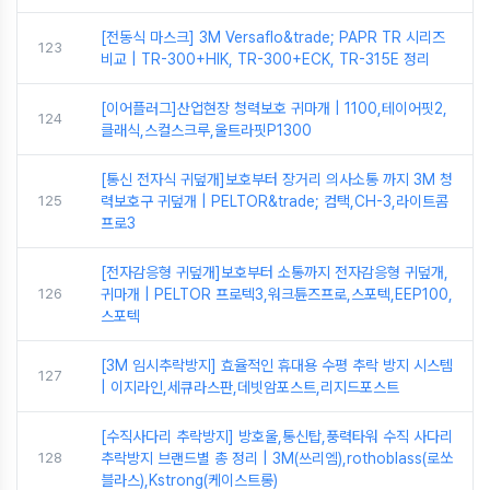
[전동식 마스크] 3M Versaflo&trade; PAPR TR 시리즈
123
비교 | TR-300+HIK, TR-300+ECK, TR-315E 정리
[이어플러그]산업현장 청력보호 귀마개 | 1100,테이어핏2,
124
클래식,스컬스크루,울트라핏P1300
[통신 전자식 귀덮개]보호부터 장거리 의사소통 까지 3M 청
125
력보호구 귀덮개 | PELTOR&trade; 컴택,CH-3,라이트콤
프로3
[전자감응형 귀덮개]보호부터 소통까지 전자감응형 귀덮개,
126
귀마개 | PELTOR 프로텍3,워크튠즈프로,스포텍,EEP100,
스포텍
[3M 임시추락방지] 효율적인 휴대용 수평 추락 방지 시스템
127
| 이지라인,세큐라스판,데빗암포스트,리지드포스트
[수직사다리 추락방지] 방호울,통신탑,풍력타워 수직 사다리
128
추락방지 브랜드별 총 정리 | 3M(쓰리엠),rothoblass(로쏘
블라스),Kstrong(케이스트롱)