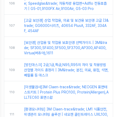
106
e; Speedglas&trade; 자동차광 용접면+Adflo 전동호흡
기 | G5-01,9100FX Air,9100Air, G5-03 Pro
[고글 보안경] 산업 작업용, 의료 및 보건용 보안경 고글 |3&
107
trade; GG6000시리즈, 40654 PlusA, 332AF, 334A
F, 454AF
[보안경] 산업용 및 작업용 보호안경 선택가이드 | 3M&tra
108
de; SF300,SF400,SF500,SF3700,AP300,AP400,
Virtua(버츄아),1611
[방진마스크] 2급,1급,특급,N95,R95의 차이 및 착용방법
109
산업별 가이드 총정리 | 3M&trade; 분진, 의료, 용접, 석면,
베릴륨 등 마스크
[미생물검사]3M Claen-trace&trade; NEOGEN 표면테
110
스트키트 | Protein Plus PRO100, Protein(Allergen),A
LLTEC60 표면스왑
[환경모니터링] 3M Claen-trace&trade; LM1 식품안전,
111
위생관리 모니터링 솔루션 | 네오젠 클린트레이스 UXL100,