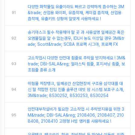
다양한 화학물질 유출이라도 빠르고 강력하게 흡수하는 3M
91
&trade; 산업용 와이퍼, 유흡착재, 케미컬 흡착재, 산업용
흡착재, 유출키트 상황에 알맞게 사용하세요 !
송기마스크 필수 착용해야 할 곳 과 사용설명 밀폐공간 혹은
92
오염물질을 알 수 없는경우, IDLH 농도 이상일 경우 3M&tr
ade; Scott&trade; SCBA 프로팩 시그마, 프로팩 FX
고소작업시 다양한 안전대 죔줄로 추락을 방지하세요 ! 3M&
93
trade; DBI-SALA&reg; 엘라스틱 죔줄, 포지셔닝 죔줄, 보
조죔줄 종류 소개
위험물 저장탱크, 밀폐공간 산업현장에 구조용 삼각대를 대
94
신 할 적합한 진입 진출 솔루션 데빗 암 시스템 보호구 소개,
3M&trade; 8530252, 8530253, 8530254
안전대부착설비가 필요한 고소작업 시 추락방지용을 위한 3
95
M&trade; DBI-SALA&reg; 2108406, 2108407, 210
8408, 2108410 고정형 H빔 앵커를 사용하세요 !
유류탱크, 탱크로리, 항공, 장비정비 등 뛰어난 이동성, 인증