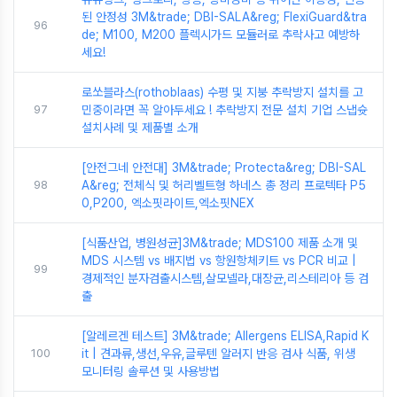
된 안정성 3M&trade; DBI-SALA&reg; FlexiGuard&tra
96
de; M100, M200 플렉시가드 모듈러로 추락사고 예방하
세요!
로쏘블라스(rothoblaas) 수평 및 지붕 추락방지 설치를 고
97
민중이라면 꼭 알아두세요 ! 추락방지 전문 설치 기업 스냅슛
설치사례 및 제품별 소개
[안전그네 안전대] 3M&trade; Protecta&reg; DBI-SAL
98
A&reg; 전체식 및 허리벨트형 하네스 총 정리 프로텍타 P5
0,P200, 엑소핏라이트,엑소핏NEX
[식품산업, 병원성균]3M&trade; MDS100 제품 소개 및
MDS 시스템 vs 배지법 vs 항원항체키트 vs PCR 비교 |
99
경제적인 분자검출시스템,살모넬라,대장균,리스테리아 등 검
출
[알레르겐 테스트] 3M&trade; Allergens ELISA,Rapid K
100
it | 견과류,생선,우유,글루텐 알러지 반응 검사 식품, 위생
모니터링 솔루션 및 사용방법