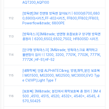
AQT200,AQF100
[방독면]3M 전면형 방독면 알아보기 | 6000(6700,680
112
0,6900)시리즈,FF-402시리즈, FF800,FF802,FF803,
Powerflow&trade; 6800PE
[방독마스크]3M&trade; 반면형 호흡보호구 양구형 방독면
113
총정리 | 6200,6502,6502,7502, HF800SD 시리즈
[단구형 방독마스크] 3M&trade; 방독마스크로 쾌적하고
114
불편함이 없이 ! | 1200, 3200, 7701K, 7702K, 7771K,
7772K ,HF-51,HF-52
[내화학복] 안셀 ALPHATEC&reg; 방염,화학,분진 보호복
115
| MG1500, MG2000, MG2500, MC3000,EVO Typ
e CV/VP1,Light Type T
[보호복] 3M&trade; 분진에서 화학보호복 총 정리 | 3M 4
116
500 ,4510, 4515, 4520, 4532+, 4540+, 4545, 4
570,50425