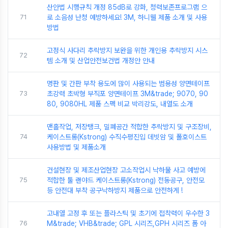
산안법 시행규칙 개정 85dB로 강화, 청력보존프로그램 으
71
로 소음성 난청 예방하세요! 3M, 하니웰 제품 소개 및 사용
방법
고정식 사다리 추락방지 보완을 위한 개인용 추락방지 시스
72
템 소개 및 산업안전보건법 개정안 안내
명판 및 간판 부착 용도에 많이 사용되는 범용성 양면테이프
73
초강력 초박형 부직포 양면테이프 3M&trade; 9070, 90
80, 9080HL 제품 스펙 비교 박리강도, 내열도 소개
맨홀작업, 저장탱크, 밀폐공간 적합한 추락방지 및 구조장비,
74
케이스트롱(Kstrong) 수직수평진입 데빗암 및 폴호이스트
사용방법 및 제품소개
건설현장 및 제조산업현장 고소작업시 낙하물 사고 예방에
75
적합한 툴 랜야드 케이스트롱(Kstrong) 전동공구, 안전모
등 안전대 부착 공구낙하방지 제품으로 안전하게 !
고내열 고정 후 또는 플라스틱 및 초기에 접착력이 우수한 3
76
M&trade; VHB&trade; GPL 시리즈,GPH 시리즈 폼 아