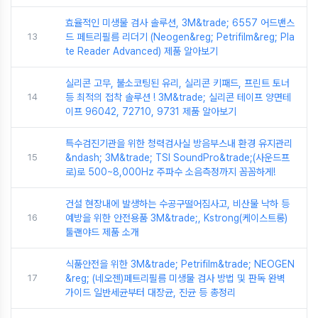
효율적인 미생물 검사 솔루션, 3M&trade; 6557 어드밴스
13
드 페트리필름 리더기 (Neogen&reg; Petrifilm&reg; Pla
te Reader Advanced) 제품 알아보기
실리콘 고무, 불소코팅된 유리, 실리콘 키패드, 프린트 토너
14
등 최적의 접착 솔루션 ! 3M&trade; 실리콘 테이프 양면테
이프 96042, 72710, 9731 제품 알아보기
특수검진기관을 위한 청력검사실 방음부스내 환경 유지관리
15
&ndash; 3M&trade; TSI SoundPro&trade;(사운드프
로)로 500~8,000Hz 주파수 소음측정까지 꼼꼼하게!
건설 현장내에 발생하는 수공구떨어짐사고, 비산물 낙하 등
16
예방을 위한 안전용품 3M&trade;, Kstrong(케이스트롱)
툴랜야드 제품 소개
식품안전을 위한 3M&trade; Petrifilm&trade; NEOGEN
17
&reg; (네오젠)페트리필름 미생물 검사 방법 및 판독 완벽
가이드 일반세균부터 대장균, 진균 등 총정리