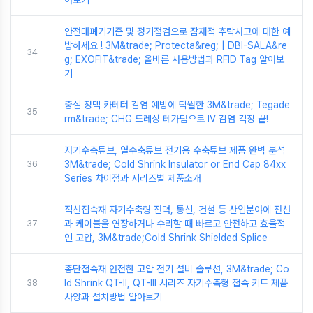
안전대폐기기준 및 정기점검으로 잠재적 추락사고에 대한 예
방하세요 ! 3M&trade; Protecta&reg; | DBI-SALA&re
34
g; EXOFIT&trade; 올바른 사용방법과 RFID Tag 알아보
기
중심 정맥 카테터 감염 예방에 탁월한 3M&trade; Tegade
35
rm&trade; CHG 드레싱 테가덤으로 IV 감염 걱정 끝!
자기수축튜브, 열수축튜브 전기용 수축튜브 제품 완벽 분석
36
3M&trade; Cold Shrink Insulator or End Cap 84xx
Series 차이점과 시리즈별 제품소개
직선접속재 자기수축형 전력, 통신, 건설 등 산업분야에 전선
37
과 케이블을 연장하거나 수리할 때 빠르고 안전하고 효율적
인 고압, 3M&trade;Cold Shrink Shielded Splice
종단접속재 안전한 고압 전기 설비 솔루션, 3M&trade; Co
38
ld Shrink QT-II, QT-III 시리즈 자기수축형 접속 키트 제품
사양과 설치방법 알아보기