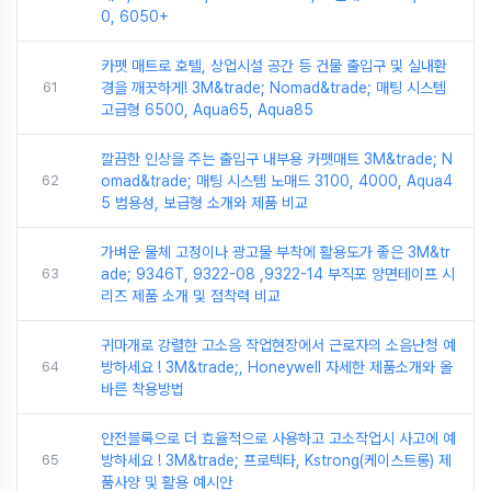
0, 6050+
카펫 매트로 호텔, 상업시설 공간 등 건물 출입구 및 실내환
61
경을 깨끗하게! 3M&trade; Nomad&trade; 매팅 시스템
고급형 6500, Aqua65, Aqua85
깔끔한 인상을 주는 출입구 내부용 카펫매트 3M&trade; N
62
omad&trade; 매팅 시스템 노매드 3100, 4000, Aqua4
5 범용성, 보급형 소개와 제품 비교
가벼운 물체 고정이나 광고물 부착에 활용도가 좋은 3M&tr
63
ade; 9346T, 9322-08 ,9322-14 부직포 양면테이프 시
리즈 제품 소개 및 점착력 비교
귀마개로 강렬한 고소음 작업현장에서 근로자의 소음난청 예
64
방하세요 ! 3M&trade;, Honeywell 자세한 제품소개와 올
바른 착용방법
안전블록으로 더 효율적으로 사용하고 고소작업시 사고에 예
65
방하세요 ! 3M&trade; 프로텍타, Kstrong(케이스트롱) 제
품사양 및 활용 예시안