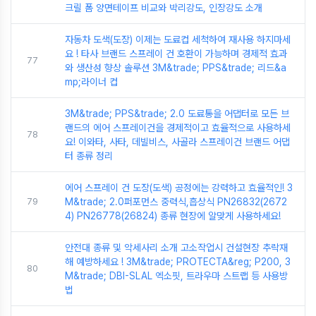
크릴 폼 양면테이프 비교와 박리강도, 인장강도 소개
자동차 도색(도장) 이제는 도료컵 세척하여 재사용 하지마세
요 ! 타사 브랜드 스프레이 건 호환이 가능하며 경제적 효과
77
와 생산성 향상 솔루션 3M&trade; PPS&trade; 리드&a
mp;라이너 컵
3M&trade; PPS&trade; 2.0 도료통을 어댑터로 모든 브
랜드의 에어 스프레이건을 경제적이고 효율적으로 사용하세
78
요! 이와타, 사타, 데빌비스, 사골라 스프레이건 브랜드 어댑
터 종류 정리
에어 스프레이 건 도장(도색) 공정에는 강력하고 효율적인! 3
79
M&trade; 2.0퍼포먼스 중력식,흡상식 PN26832(2672
4) PN26778(26824) 종류 현장에 알맞게 사용하세요!
안전대 종류 및 악세사리 소개 고소작업시 건설현장 추락재
해 예방하세요 ! 3M&trade; PROTECTA&reg; P200, 3
80
M&trade; DBI-SLAL 엑소핏, 트라우마 스트랩 등 사용방
법