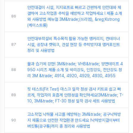
안전대걸이 시설, 지지로프로 빠르고 간편하게 안전대와 체
결하여 고소작업중 추락을 예방하고 작업하세요 ! 제품 소개
86
와 사용방법 메뉴얼 3M&trade;(쓰리엠), &reg;Kstrong
(케이스트롱)
안전대부착설비 특수목적 활용 가능한 앵커리지, 컨테이너
87
시설, 공장내 캣워크, 건설 현장 등 추락방지대 앵커포인트
정리 및 사용방법
물과 습기에 강한! 3M&trade; VHB&trade; 양면테이프 4
88
950 시리즈 제품 소개 및 박리강도, 인장강도, 전단강도 정
리 3M &trade; 4914, 4920, 4929, 4930, 4955
핏 테스트(Fit Test) 마스크 밀착 정성 검사 키트로 쉽고 빠
89
르게, 작업자의 호흡계 안정성을 확인하세요!3M&trade; T-
10, 3M&trade; FT-30 정성 밀착 검사 세트 사용방법
고소작업 낙하물 사고를 예방하는 3M&trade; 공구낙하방
90
지 제품으로 안전한 작업환경 만드세요 !낙하방지걸이부터
버킷통(공구통)까지 총 정리와 사용방법