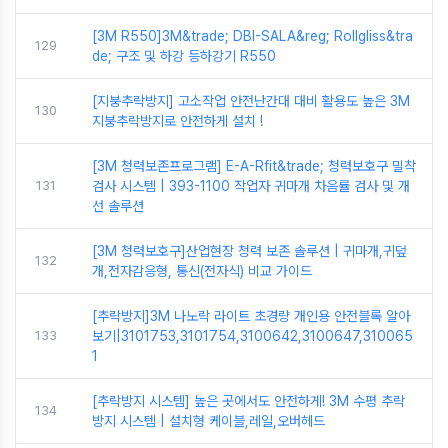
[3M R550]3M&trade; DBI-SALA&reg; Rollgliss&tra
129
de; 구조 및 하강 등하강기 R550
[지붕추락방지] 고소작업 안전난간대 대비 활용도 높은 3M
130
지붕추락방지로 안전하게 설치 !
[3M 청력보존프로그램] E-A-Rfit&trade; 청력보호구 밀착
131
검사 시스템 | 393-1100 작업자 귀마개 차음률 검사 및 개
선 솔루션
[3M 청력보호구]산업현장 청력 보존 솔루션 | 귀마개,귀덮
132
개,전자감응형, 통신(전자식) 비교 가이드
[추락방지]3M 나노락 라이트 초경량 개인용 안전블록 알아
133
보기|3101753,3101754,3100642,3100647,310065
1
[추락방지 시스템] 높은 곳에서도 안전하게! 3M 수평 추락
134
방지 시스템 | 설치형 케이블,레일,오버헤드