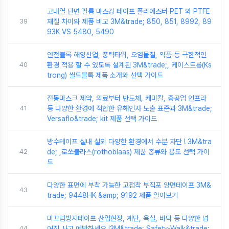
고내열 단면 필름 마스킹 테이프 폴리에스터 PET 와 PTFE
39
재질 차이와 제품 비교 3M&trade; 850, 851, 8992, 89
93K VS 5480, 5490
안전블록 해양산업, 풍력타워, 오염물질, 약품 등 극한적인
40
환경 적용 할 수 있도록 설계된 3M&trade;, 케이스트롱(Ks
trong) 씰드블록 제품 소개와 선택 가이드
전동마스크 제약, 의료부터 반도체, 케미칼, 중공업 인프라
41
등 다양한 환경에 적합한 유해인자 노출 표준과 3M&trade;
Versaflo&trade; kit 제품 선택 가이드
방수테이프 실내 실외 다양한 환경에서 수분 차단 ! 3M&tra
42
de; ,로쏘블라스(rothoblaas) 제품 종류와 용도 선택 가이
드
다양한 표면에 부착 가능한 고접착 부직포 양면테이프 3M&
43
trade; 9448HK &amp; 9192 제품 알아보기
미끄럼방지테이프 산업현장, 계단, 욕실, 바닥 등 다양한 넘
44
어짐 사고 예방하세요 !3M&trade; Safety-Walk&trade;