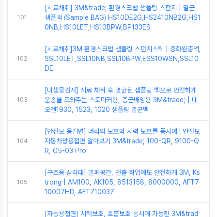
[시료채취] 3M&trade; 환경스크럽 샘플링 스펀지 | 멸균
101
샘플백 (Sample BAG) HS10DE2G,HS2410NB2G,HS1
0NB,HS10LET,HS10BPW,BP133ES
[시료채취]3M 환경스크럽 샘플링 스펀지스틱 | 중화완충액,
102
SSL10LET,SSL10NB,SSL10BPW,ESS10WSN,SSL10
DE
[미생물검사] 시료 채취 후 멸균된 샘플링 백으로 안전하게
103
운송을 도와주는 스토마커용, 증균배양용 3M&trade; | 네
오젠1930, 1523, 1020 샘플링 멸균백
[안전모 용접면] 머리와 보호와 시력 보호를 동시에 ! 안전모
104
자동차광용접면 알아보기 3M&trade; 100-QR, 9100-Q
R, G5-03 Pro
[구조용 삼각대] 밀폐공간, 맨홀 작업에도 안전하게 3M, Ks
105
trong | AM100, AK105, 8513158, 8000000, AFT7
10007HD, AFT710037
[자동용접면] 시력보호, 호흡보호 동시에 가능한 3M&trad