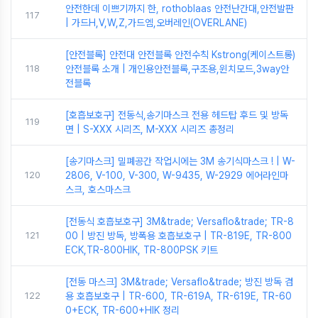
안전한데 이쁘기까지 한, rothoblaas 안전난간대,안전발판
117
| 가드H,V,W,Z,가드엠,오버레인(OVERLANE)
[안전블록] 안전대 안전블록 안전수칙 Kstrong(케이스트롱)
118
안전블록 소개 | 개인용안전블록,구조용,윈치모드,3way안
전블록
[호흡보호구] 전동식,송기마스크 전용 헤드탑 후드 및 방독
119
면 | S-XXX 시리즈, M-XXX 시리즈 총정리
[송기마스크] 밀폐공간 작업시에는 3M 송기식마스크 ! | W-
120
2806, V-100, V-300, W-9435, W-2929 에어라인마
스크, 호스마스크
[전동식 호흡보호구] 3M&trade; Versaflo&trade; TR-8
121
00 | 방진 방독, 방폭용 호흡보호구 | TR-819E, TR-800
ECK,TR-800HIK, TR-800PSK 키트
[전동 마스크] 3M&trade; Versaflo&trade; 방진 방독 겸
122
용 호흡보호구 | TR-600, TR-619A, TR-619E, TR-60
0+ECK, TR-600+HIK 정리