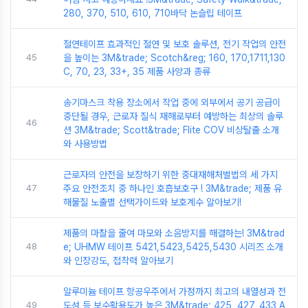
280, 370, 510, 610, 710바닥 논슬립 테이프
절연테이프 효과적인 절연 및 보호 솔루션, 전기 작업의 안전
45
을 높이는 3M&trade; Scotch&reg; 160, 170,1711,130
C, 70, 23, 33+, 35 제품 사양과 종류
송기마스크 착용 장소에서 작업 중에 외부에서 공기 공급이
중단될 경우, 근로자 질식 재해로부터 예방하는 최상의 솔루
46
션 3M&trade; Scott&trade; Flite COV 비상탈출 소개
와 사용방법
근로자의 안전을 보장하기 위한 중대재해처벌법의 세 가지
47
주요 안전조치 중 하나인 호흡보호구 ! 3M&trade; 제품 유
해물질 노출별 선택가이드와 보호계수 알아보기!
제품의 마찰을 줄여 마모와 소음방지를 해결하는! 3M&trad
48
e; UHMW 테이프 5421,5423,5425,5430 시리즈 소개
와 인장강도, 접착력 알아보기
알루미늄 테이프 항공우주에서 가정까지 최고의 내열성과 전
49
도성 등 보수활용도가 높은 3M&trade; 425, 427, 433 A