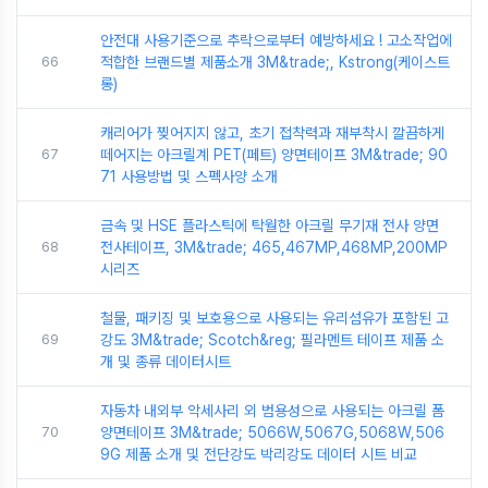
안전대 사용기준으로 추락으로부터 예방하세요 ! 고소작업에
66
적합한 브랜드별 제품소개 3M&trade;, Kstrong(케이스트
롱)
캐리어가 찢어지지 않고, 초기 접착력과 재부착시 깔끔하게
67
떼어지는 아크릴계 PET(페트) 양면테이프 3M&trade; 90
71 사용방법 및 스펙사양 소개
금속 및 HSE 플라스틱에 탁월한 아크릴 무기재 전사 양면
68
전사테이프, 3M&trade; 465,467MP,468MP,200MP
시리즈
철물, 패키징 및 보호용으로 사용되는 유리섬유가 포함된 고
69
강도 3M&trade; Scotch&reg; 필라멘트 테이프 제품 소
개 및 종류 데이터시트
자동차 내외부 악세사리 외 범용성으로 사용되는 아크릴 폼
70
양면테이프 3M&trade; 5066W,5067G,5068W,506
9G 제품 소개 및 전단강도 박리강도 데이터 시트 비교