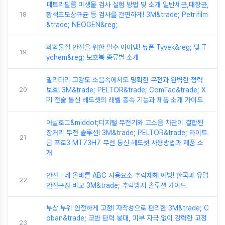
페트리필름 미생물 검사 실험 방법 및 소개 일반세균,대장균,
18
황색포도상규균 등 검사를 간편하게! 3M&trade; Petrifilm
&trade; NEOGEN&reg;
화학물질 안전을 위한 필수 아이템! 듀폰 Tyvek&reg; 및 T
19
ychem&reg; 보호복 종류별 소개
밀리터리 고강도 소음속에서도 명확한 무전과 완벽한 청력
20
보호! 3M&trade; PELTOR&trade; ComTac&trade; X
PI 전술 통신 헤드셋의 레벨 종속 기능과 제품 소개 가이드
아날로그&middot;디지털 무전기와 고소음 차단이 결합된
장거리 무전 솔루션! 3M&trade; PELTOR&trade; 라이트
21
콤 프로3 MT73H7 무선 통신 헤드셋 사용방법과 제품 소
개
안전그네 올바른 ABC 사용요소 추락재해 예방! 한국과 유럽
22
안전규정 비교 3M&trade; 추락방지 솔루션 가이드
부상 부위 안전하게 고정! 자착성으로 편리한 3M&trade; C
oban&trade; 코반 탄력 붕대, 피부 자극 없이 강력한 고정
23