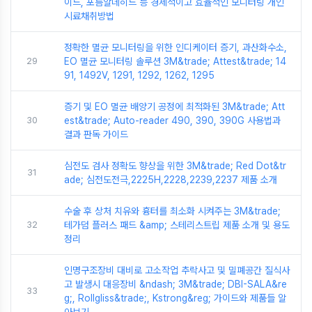
이드, 포름알데히드 등 경제적이고 효율적인 모니터링 개인
시료채취방법
정확한 멸균 모니터링을 위한 인디케이터 증기, 과산화수소,
29
EO 멸균 모니터링 솔루션 3M&trade; Attest&trade; 14
91, 1492V, 1291, 1292, 1262, 1295
증기 및 EO 멸균 배양기 공정에 최적화된 3M&trade; Att
30
est&trade; Auto-reader 490, 390, 390G 사용법과
결과 판독 가이드
심전도 검사 정확도 향상을 위한 3M&trade; Red Dot&tr
31
ade; 심전도전극,2225H,2228,2239,2237 제품 소개
수술 후 상처 치유와 흉터를 최소화 시켜주는 3M&trade;
32
테가덤 플러스 패드 &amp; 스테리스트립 제품 소개 및 용도
정리
인명구조장비 대비로 고소작업 추락사고 및 밀폐공간 질식사
고 발생시 대응장비 &ndash; 3M&trade; DBI-SALA&re
33
g;, Rollgliss&trade;, Kstrong&reg; 가이드와 제품들 알
아보기