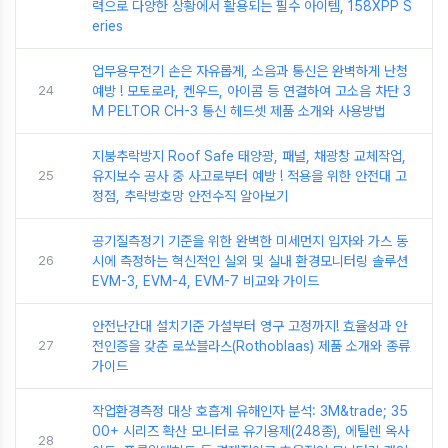
력으로 다양한 상황에서 활용되는 필수 아이템, 158XPP S
eries
업무용무전기 손은 자유롭게, 소음과 통신은 완벽하게 난청
24
예방 ! 모토로라, 켄우드, 아이콤 등 연결하여 고소음 차단 3
M PELTOR CH-3 통신 헤드셋 제품 소개와 사용방법
지붕추락방지 Roof Safe 태양광, 패널, 채광창 교체작업,
25
유지보수 공사 중 사고로부터 예방 ! 적용을 위한 안전대 고
정점, 추락방호망 안전수직 알아보기
공기질측정기 기준을 위한 완벽한 미세먼지 입자와 가스 동
26
시에 측정하는 혁신적인 실외 및 실내 환경모니터링 솔루션
EVM-3, EVM-4, EVM-7 비교와 가이드
안전난간대 설치기준 가설부터 영구 고정까지! 효율성과 안
27
전인증을 갖춘 로쏘블라스(Rothoblaas) 제품 소개와 종류
가이드
작업환경측정 대상 호흡계 유해인자 분석: 3M&trade; 35
00+ 시리즈 확산 모니터로 유기용제(248종), 에틸렌 옥사
28