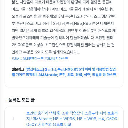
분진 차단율이 다르기 때문에작업장의 환경에 따라 알맞은 등급에
마스크를 착용해야 합니다어떤 마스크를 골라야 할지 어려우셨다면
오늘의 포스팅을 잘 봐주세요! 3M 분진마스크 방진마스크 3M 안면
부 분진마스크 비교 정리 | 2급,1급,특급,N95,R95 분진 미세먼지
차단 3M은 세계 최초로 컵스타일의 안면부 여과식 분진마스크를 개
발하였으며아래의 기술들이 집약되어 만들어졌습니다 초정전 필터
25,000볼트 이상의 초고전압으로 정전처리된 필터는 숨쉬기는 편
안하고 수명은 오래가도록 설계되었습니다
...
#3M #3M분진마스크 #3M방진마스크
원문링크
[방진마스크] 2급,1급,특급,N95,R95의 차이 및 착용방법 산업
별 가이드 총정리 | 3M&trade; 분진, 의료, 용접, 석면, 베릴륨 등 마스크
등록된 모든 글
보안면 충격과 액체 튐 또한 작업장의 소음부터 시력 보호까
1
지 ! 3M&trade; H8 + WP96, H8 + W96, H4, G5OR
G50Y 시리즈의 용도별 비교