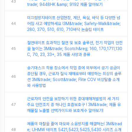
43
trade; 9448HK &amp; 9192 제품 알아보기
미끄럼방지테이프 산업현장, 계단, 욕실, 바닥 등 다양한 넘
44
어짐 사고 예방하세요 !3M&trade; Safety-Walk&trade;
280, 370, 510, 610, 710바닥 논슬립 테이프
절연테이프 효과적인 절연 및 보호 솔루션, 전기 작업의 안전
45
을 높이는 3M&trade; Scotch&reg; 160, 170,1711,130
C, 70, 23, 33+, 35 제품 사양과 종류
송기마스크 착용 장소에서 작업 중에 외부에서 공기 공급이
중단될 경우, 근로자 질식 재해로부터 예방하는 최상의 솔루
46
션 3M&trade; Scott&trade; Flite COV 비상탈출 소개
와 사용방법
근로자의 안전을 보장하기 위한 중대재해처벌법의 세 가지
47
주요 안전조치 중 하나인 호흡보호구 ! 3M&trade; 제품 유
해물질 노출별 선택가이드와 보호계수 알아보기!
제품의 마찰을 줄여 마모와 소음방지를 해결하는! 3M&trad
48
e; UHMW 테이프 5421,5423,5425,5430 시리즈 소개