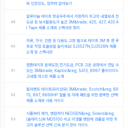
와 인장강도, 접착력 알아보기
알루미늄 테이프 항공우주에서 가정까지 최고의 내열성과 전
49
도성 등 보수활용도가 높은 3M&trade; 425, 427, 433 A
I Tape 제품 소개와 스펙사양 정리
의류, 가구, 간판 등 다용도 고정 벨크로 테이프 3M 훅 앤 루
50
프로 작업 효율성을 높이세요! SJ3527N,SJ3526N 제품
소개 및 스펙사양
캡톤테이프 분체도장,전기도금, PCB 고온 공정에서 견딜 수
51
있는 3M&trade; Kapton&reg; 5413, 8997 폴리이미드
고내열 마스킹 제품 소개
필라멘트 테이프(유리섬유) 3M&trade; Scotch&reg; 89
52
15, 897, 8899HP 철물 및 자재 패킹을 위한 완벽한 선택!
제품 소개와 사용 가이드
식품부터 제약, 병원까지 NEOGEN&reg; Soleris&reg;
53
(솔레리스)와 MDS100 비교 미생물 병원체 검출을 위한 최
고의 솔루션 선택 신속 분석 장비 가이드