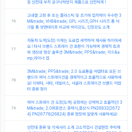
등 안전대 부착 공구낙하방지 제품으로 안전하게 !
고내열 고정 후 또는 플라스틱 및 초기에 접착력이 우수한 3
76
M&trade; VHB&trade; GPL 시리즈,GPH 시리즈 폼 아
크릴 폼 양면테이프 비교와 박리강도, 인장강도 소개
자동차 도색(도장) 이제는 도료컵 세척하여 재사용 하지마세
요 ! 타사 브랜드 스프레이 건 호환이 가능하며 경제적 효과
77
와 생산성 향상 솔루션 3M&trade; PPS&trade; 리드&a
mp;라이너 컵
3M&trade; PPS&trade; 2.0 도료통을 어댑터로 모든 브
랜드의 에어 스프레이건을 경제적이고 효율적으로 사용하세
78
요! 이와타, 사타, 데빌비스, 사골라 스프레이건 브랜드 어댑
터 종류 정리
에어 스프레이 건 도장(도색) 공정에는 강력하고 효율적인! 3
79
M&trade; 2.0퍼포먼스 중력식,흡상식 PN26832(2672
4) PN26778(26824) 종류 현장에 알맞게 사용하세요!
안전대 종류 및 악세사리 소개 고소작업시 건설현장 추락재