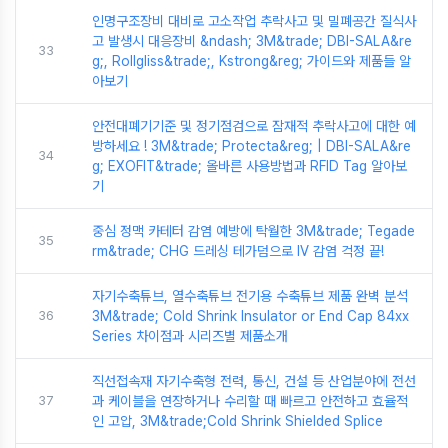
인명구조장비 대비로 고소작업 추락사고 및 밀폐공간 질식사
고 발생시 대응장비 &ndash; 3M&trade; DBI-SALA&re
33
g;, Rollgliss&trade;, Kstrong&reg; 가이드와 제품들 알
아보기
안전대폐기기준 및 정기점검으로 잠재적 추락사고에 대한 예
방하세요 ! 3M&trade; Protecta&reg; | DBI-SALA&re
34
g; EXOFIT&trade; 올바른 사용방법과 RFID Tag 알아보
기
중심 정맥 카테터 감염 예방에 탁월한 3M&trade; Tegade
35
rm&trade; CHG 드레싱 테가덤으로 IV 감염 걱정 끝!
자기수축튜브, 열수축튜브 전기용 수축튜브 제품 완벽 분석
36
3M&trade; Cold Shrink Insulator or End Cap 84xx
Series 차이점과 시리즈별 제품소개
직선접속재 자기수축형 전력, 통신, 건설 등 산업분야에 전선
37
과 케이블을 연장하거나 수리할 때 빠르고 안전하고 효율적
인 고압, 3M&trade;Cold Shrink Shielded Splice