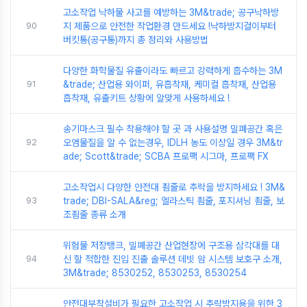
고소작업 낙하물 사고를 예방하는 3M&trade; 공구낙하방
90
지 제품으로 안전한 작업환경 만드세요 !낙하방지걸이부터
버킷통(공구통)까지 총 정리와 사용방법
다양한 화학물질 유출이라도 빠르고 강력하게 흡수하는 3M
91
&trade; 산업용 와이퍼, 유흡착재, 케미컬 흡착재, 산업용
흡착재, 유출키트 상황에 알맞게 사용하세요 !
송기마스크 필수 착용해야 할 곳 과 사용설명 밀폐공간 혹은
92
오염물질을 알 수 없는경우, IDLH 농도 이상일 경우 3M&tr
ade; Scott&trade; SCBA 프로팩 시그마, 프로팩 FX
고소작업시 다양한 안전대 죔줄로 추락을 방지하세요 ! 3M&
93
trade; DBI-SALA&reg; 엘라스틱 죔줄, 포지셔닝 죔줄, 보
조죔줄 종류 소개
위험물 저장탱크, 밀폐공간 산업현장에 구조용 삼각대를 대
94
신 할 적합한 진입 진출 솔루션 데빗 암 시스템 보호구 소개,
3M&trade; 8530252, 8530253, 8530254
안전대부착설비가 필요한 고소작업 시 추락방지용을 위한 3