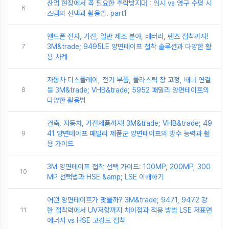
산업 현장에서 꼭 필요한 추락방지대 : 임시 vs 영구 수평 시
6
스템의 선택과 활용법. part1
핸드폰 전자, 가전, 일반 제조 분야, 배터리, 렌즈 접착까지!
7
3M&trade; 9495LE 양면테이프 접착 솔루션과 다양한 활
용 사례
자동차 디스플레이, 전기 부품, 플라스틱 창 고정, 배너 연결
8
등 3M&trade; VHB&trade; 5952 패밀리 양면테이프의
다양한 활용법
건축, 자동차, 가전제품까지! 3M&trade; VHB&trade; 49
9
41 양면테이프 패밀리 제품군 양면테이프의 방수 능력과 활
용 가이드
3M 양면테이프 접착 선택 가이드: 100MP, 200MP, 300
10
MP 선택법과 HSE &amp; LSE 이해하기
어떤 양면테이프가 맞을까? 3M&trade; 9471, 9472 강
11
한 접착력에서 UV저항까지 차이점과 적용 방법 LSE 저표면
에너지 vs HSE 고강도 접착