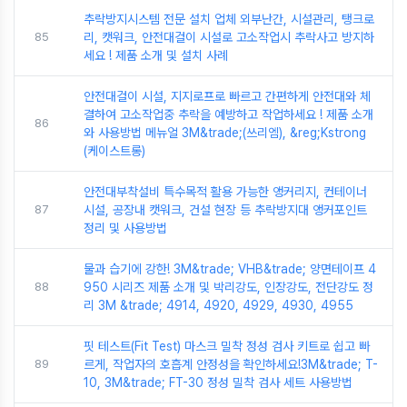
추락방지시스템 전문 설치 업체 외부난간, 시설관리, 탱크로
85
리, 캣워크, 안전대걸이 시설로 고소작업시 추락사고 방지하
세요 ! 제품 소개 및 설치 사례
안전대걸이 시설, 지지로프로 빠르고 간편하게 안전대와 체
결하여 고소작업중 추락을 예방하고 작업하세요 ! 제품 소개
86
와 사용방법 메뉴얼 3M&trade;(쓰리엠), &reg;Kstrong
(케이스트롱)
안전대부착설비 특수목적 활용 가능한 앵커리지, 컨테이너
87
시설, 공장내 캣워크, 건설 현장 등 추락방지대 앵커포인트
정리 및 사용방법
물과 습기에 강한! 3M&trade; VHB&trade; 양면테이프 4
88
950 시리즈 제품 소개 및 박리강도, 인장강도, 전단강도 정
리 3M &trade; 4914, 4920, 4929, 4930, 4955
핏 테스트(Fit Test) 마스크 밀착 정성 검사 키트로 쉽고 빠
89
르게, 작업자의 호흡계 안정성을 확인하세요!3M&trade; T-
10, 3M&trade; FT-30 정성 밀착 검사 세트 사용방법