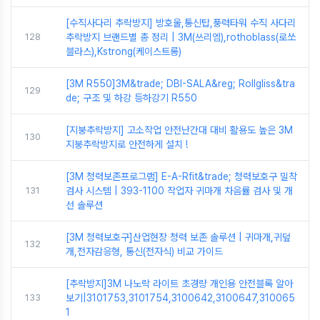
[수직사다리 추락방지] 방호울,통신탑,풍력타워 수직 사다리
128
추락방지 브랜드별 총 정리 | 3M(쓰리엠),rothoblass(로쏘
블라스),Kstrong(케이스트롱)
[3M R550]3M&trade; DBI-SALA&reg; Rollgliss&tra
129
de; 구조 및 하강 등하강기 R550
[지붕추락방지] 고소작업 안전난간대 대비 활용도 높은 3M
130
지붕추락방지로 안전하게 설치 !
[3M 청력보존프로그램] E-A-Rfit&trade; 청력보호구 밀착
131
검사 시스템 | 393-1100 작업자 귀마개 차음률 검사 및 개
선 솔루션
[3M 청력보호구]산업현장 청력 보존 솔루션 | 귀마개,귀덮
132
개,전자감응형, 통신(전자식) 비교 가이드
[추락방지]3M 나노락 라이트 초경량 개인용 안전블록 알아
133
보기|3101753,3101754,3100642,3100647,310065
1