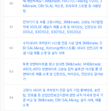
해 예방하세요 ! 3M&trade; PROTECTA&reg; P200, 3
80
M&trade; DBI-SLAL 엑소핏, 트라우마 스트랩 등 사용방
법
전자기기 및 부품 고정시에는, 3M&trade; 고성능 아크릴점
81
착제 300LSE 패밀리 제품 소개 및 박리강도, 인장강도 93
005LE, 93010LE, 93015LE, 93020LE
수직사다리 추락방지 시스템 전문 시공 업체 3M&trade; D
82
BI-SALA&reg;, Kstrong(케이스트롱) 사다리 안전고리 체
결 시설 제품 소개 및 설치 사례
투명 양면테이프를 찾고 있다면 3M&trade; VHB&trade;
4905,4910 양면테이프 고성능 접착 솔루션! 아크릴 폼 양
83
면테이프 제품 소개 및 인장강도, 박리강도, 전단강도 알아보
기
고정식 사다리 및 추락방지 전문 설치 기업 풍력타워, 송전
탑, 방호울 등 산업안전보건기준에 관한 규칙 미국과 한국 기
84
준 비교 및 3M&trade; DBI-SALA&reg; 설치 사례, 제품
소개