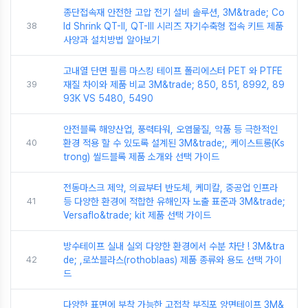
종단접속재 안전한 고압 전기 설비 솔루션, 3M&trade; Co
38
ld Shrink QT-II, QT-III 시리즈 자기수축형 접속 키트 제품
사양과 설치방법 알아보기
고내열 단면 필름 마스킹 테이프 폴리에스터 PET 와 PTFE
39
재질 차이와 제품 비교 3M&trade; 850, 851, 8992, 89
93K VS 5480, 5490
안전블록 해양산업, 풍력타워, 오염물질, 약품 등 극한적인
40
환경 적용 할 수 있도록 설계된 3M&trade;, 케이스트롱(Ks
trong) 씰드블록 제품 소개와 선택 가이드
전동마스크 제약, 의료부터 반도체, 케미칼, 중공업 인프라
41
등 다양한 환경에 적합한 유해인자 노출 표준과 3M&trade;
Versaflo&trade; kit 제품 선택 가이드
방수테이프 실내 실외 다양한 환경에서 수분 차단 ! 3M&tra
42
de; ,로쏘블라스(rothoblaas) 제품 종류와 용도 선택 가이
드
다양한 표면에 부착 가능한 고접착 부직포 양면테이프 3M&