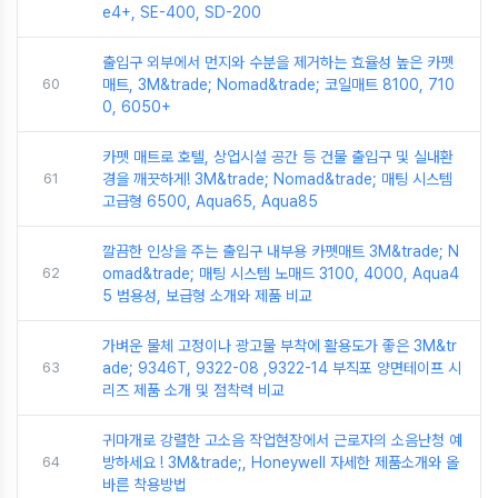
e4+, SE-400, SD-200
출입구 외부에서 먼지와 수분을 제거하는 효율성 높은 카펫
60
매트, 3M&trade; Nomad&trade; 코일매트 8100, 710
0, 6050+
카펫 매트로 호텔, 상업시설 공간 등 건물 출입구 및 실내환
61
경을 깨끗하게! 3M&trade; Nomad&trade; 매팅 시스템
고급형 6500, Aqua65, Aqua85
깔끔한 인상을 주는 출입구 내부용 카펫매트 3M&trade; N
62
omad&trade; 매팅 시스템 노매드 3100, 4000, Aqua4
5 범용성, 보급형 소개와 제품 비교
가벼운 물체 고정이나 광고물 부착에 활용도가 좋은 3M&tr
63
ade; 9346T, 9322-08 ,9322-14 부직포 양면테이프 시
리즈 제품 소개 및 점착력 비교
귀마개로 강렬한 고소음 작업현장에서 근로자의 소음난청 예
64
방하세요 ! 3M&trade;, Honeywell 자세한 제품소개와 올
바른 착용방법