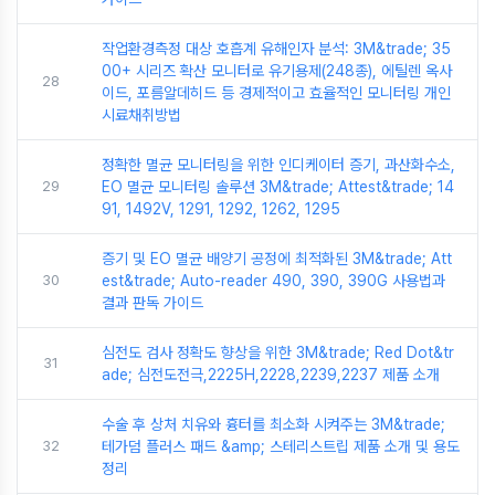
작업환경측정 대상 호흡계 유해인자 분석: 3M&trade; 35
00+ 시리즈 확산 모니터로 유기용제(248종), 에틸렌 옥사
28
이드, 포름알데히드 등 경제적이고 효율적인 모니터링 개인
시료채취방법
정확한 멸균 모니터링을 위한 인디케이터 증기, 과산화수소,
29
EO 멸균 모니터링 솔루션 3M&trade; Attest&trade; 14
91, 1492V, 1291, 1292, 1262, 1295
증기 및 EO 멸균 배양기 공정에 최적화된 3M&trade; Att
30
est&trade; Auto-reader 490, 390, 390G 사용법과
결과 판독 가이드
심전도 검사 정확도 향상을 위한 3M&trade; Red Dot&tr
31
ade; 심전도전극,2225H,2228,2239,2237 제품 소개
수술 후 상처 치유와 흉터를 최소화 시켜주는 3M&trade;
32
테가덤 플러스 패드 &amp; 스테리스트립 제품 소개 및 용도
정리