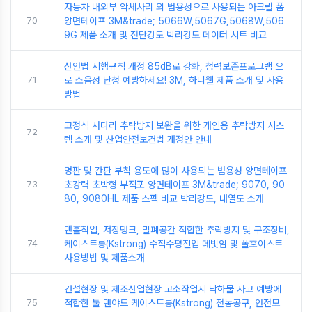
자동차 내외부 악세사리 외 범용성으로 사용되는 아크릴 폼
70
양면테이프 3M&trade; 5066W,5067G,5068W,506
9G 제품 소개 및 전단강도 박리강도 데이터 시트 비교
산안법 시행규칙 개정 85dB로 강화, 청력보존프로그램 으
71
로 소음성 난청 예방하세요! 3M, 하니웰 제품 소개 및 사용
방법
고정식 사다리 추락방지 보완을 위한 개인용 추락방지 시스
72
템 소개 및 산업안전보건법 개정안 안내
명판 및 간판 부착 용도에 많이 사용되는 범용성 양면테이프
73
초강력 초박형 부직포 양면테이프 3M&trade; 9070, 90
80, 9080HL 제품 스펙 비교 박리강도, 내열도 소개
맨홀작업, 저장탱크, 밀폐공간 적합한 추락방지 및 구조장비,
74
케이스트롱(Kstrong) 수직수평진입 데빗암 및 폴호이스트
사용방법 및 제품소개
건설현장 및 제조산업현장 고소작업시 낙하물 사고 예방에
75
적합한 툴 랜야드 케이스트롱(Kstrong) 전동공구, 안전모