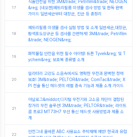
식품안전을 위한 3M&trade; Petrifilm&trade; NEOGEN
17
&reg; (네오젠)페트리필름 미생물 검사 방법 및 판독 완벽
가이드 일반세균부터 대장균, 진균 등 총정리
페트리필름 미생물 검사 실험 방법 및 소개 일반세균,대장균,
18
황색포도상규균 등 검사를 간편하게! 3M&trade; Petrifilm
&trade; NEOGEN&reg;
화학물질 안전을 위한 필수 아이템! 듀폰 Tyvek&reg; 및 T
19
ychem&reg; 보호복 종류별 소개
밀리터리 고강도 소음속에서도 명확한 무전과 완벽한 청력
20
보호! 3M&trade; PELTOR&trade; ComTac&trade; X
PI 전술 통신 헤드셋의 레벨 종속 기능과 제품 소개 가이드
아날로그&middot;디지털 무전기와 고소음 차단이 결합된
장거리 무전 솔루션! 3M&trade; PELTOR&trade; 라이트
21
콤 프로3 MT73H7 무선 통신 헤드셋 사용방법과 제품 소
개
안전그네 올바른 ABC 사용요소 추락재해 예방! 한국과 유럽
22