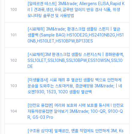
[알레르겐 테스트] 3M&trade; Allergens ELISA,Rapid K
100
it | 견과류,생선,우유,글루텐 알러지 반응 검사 식품, 위생
모니터링 솔루션 및 사용방법
[시료채취] 3M&trade; 환경스크럽 샘플링 스펀지 | 멸균
101
샘플백 (Sample BAG) HS10DE2G,HS2410NB2G,HS1
0NB,HS10LET,HS10BPW,BP133ES
[시료채취]3M 환경스크럽 샘플링 스펀지스틱 | 중화완충액,
102
SSL10LET,SSL10NB,SSL10BPW,ESS10WSN,SSL10
DE
[미생물검사] 시료 채취 후 멸균된 샘플링 백으로 안전하게
103
운송을 도와주는 스토마커용, 증균배양용 3M&trade; | 네
오젠1930, 1523, 1020 샘플링 멸균백
[안전모 용접면] 머리와 보호와 시력 보호를 동시에 ! 안전모
104
자동차광용접면 알아보기 3M&trade; 100-QR, 9100-Q
R, G5-03 Pro
[구조용 삼각대] 밀폐공간, 맨홀 작업에도 안전하게 3M, Ks