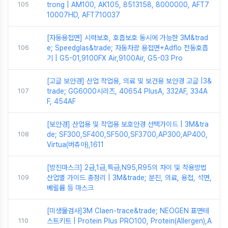
105
trong | AM100, AK105, 8513158, 8000000, AFT7
10007HD, AFT710037
[자동용접면] 시력보호, 호흡보호 동시에 가능한 3M&trad
106
e; Speedglas&trade; 자동차광 용접면+Adflo 전동호흡
기 | G5-01,9100FX Air,9100Air, G5-03 Pro
[고글 보안경] 산업 작업용, 의료 및 보건용 보안경 고글 |3&
107
trade; GG6000시리즈, 40654 PlusA, 332AF, 334A
F, 454AF
[보안경] 산업용 및 작업용 보호안경 선택가이드 | 3M&tra
108
de; SF300,SF400,SF500,SF3700,AP300,AP400,
Virtua(버츄아),1611
[방진마스크] 2급,1급,특급,N95,R95의 차이 및 착용방법
109
산업별 가이드 총정리 | 3M&trade; 분진, 의료, 용접, 석면,
베릴륨 등 마스크
[미생물검사]3M Claen-trace&trade; NEOGEN 표면테
110
스트키트 | Protein Plus PRO100, Protein(Allergen),A