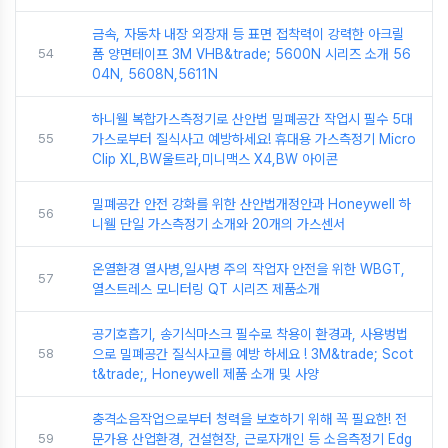
금속, 자동차 내장 외장재 등 표면 접착력이 강력한 아크릴
54
폼 양면테이프 3M VHB&trade; 5600N 시리즈 소개 56
04N, 5608N,5611N
하니웰 복합가스측정기로 산안법 밀폐공간 작업시 필수 5대
55
가스로부터 질식사고 예방하세요! 휴대용 가스측정기 Micro
Clip XL,BW울트라,미니맥스 X4,BW 아이콘
밀폐공간 안전 강화를 위한 산안법개정안과 Honeywell 하
56
니웰 단일 가스측정기 소개와 20개의 가스센서
온열환경 열사병,일사병 주의 작업자 안전을 위한 WBGT,
57
열스트레스 모니터링 QT 시리즈 제품소개
공기호흡기, 송기식마스크 필수로 착용이 환경과, 사용벙법
58
으로 밀폐공간 질식사고를 예방 하세요 ! 3M&trade; Scot
t&trade;, Honeywell 제품 소개 및 사양
충격소음작업으로부터 청력을 보호하기 위해 꼭 필요한! 전
59
문가용 산업환경, 건설현장, 근로자개인 등 소음측정기 Edg