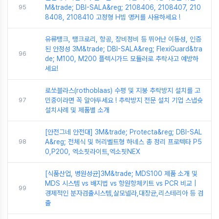
95
M&trade; DBI-SALA&reg; 2108406, 2108407, 210
8408, 2108410 고정형 H빔 앵커를 사용하세요 !
유류탱크, 탱크로리, 항공, 장비정비 등 뛰어난 이동성, 인증
된 안정성 3M&trade; DBI-SALA&reg; FlexiGuard&tra
96
de; M100, M200 플렉시가드 모듈러로 추락사고 예방하
세요!
로쏘블라스(rothoblaas) 수평 및 지붕 추락방지 설치를 고
97
민중이라면 꼭 알아두세요 ! 추락방지 전문 설치 기업 스냅슛
설치사례 및 제품별 소개
[안전그네 안전대] 3M&trade; Protecta&reg; DBI-SAL
98
A&reg; 전체식 및 허리벨트형 하네스 총 정리 프로텍타 P5
0,P200, 엑소핏라이트,엑소핏NEX
[식품산업, 병원성균]3M&trade; MDS100 제품 소개 및
MDS 시스템 vs 배지법 vs 항원항체키트 vs PCR 비교 |
99
경제적인 분자검출시스템,살모넬라,대장균,리스테리아 등 검
출