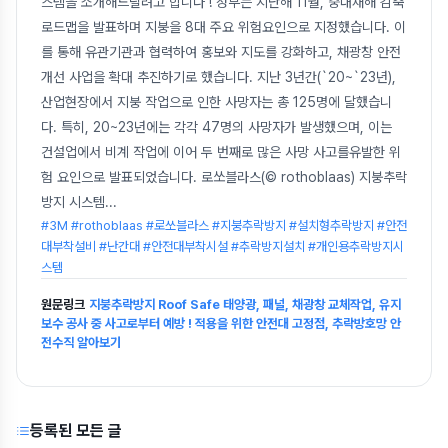
스템을 소개해드릴려고 합니다 ! 정부는 지난해 11월, 중대재해 감축
로드맵을 발표하며 지붕을 8대 주요 위험요인으로 지정했습니다. 이
를 통해 유관기관과 협력하여 홍보와 지도를 강화하고, 채광창 안전
개선 사업을 확대 추진하기로 했습니다. 지난 3년간(`20~`23년),
산업현장에서 지붕 작업으로 인한 사망자는 총 125명에 달했습니
다. 특히, 20~23년에는 각각 47명의 사망자가 발생했으며, 이는
건설업에서 비계 작업에 이어 두 번째로 많은 사망 사고를유발한 위
험 요인으로 발표되었습니다. 로쏘블라스(© rothoblaas) 지붕추락
방지 시스템
...
#3M #rothoblaas #로쏘블라스 #지붕추락방지 #설치형추락방지 #안전
대부착설비 #난간대 #안전대부착시설 #추락방지설치 #개인용추락방지시
스템
원문링크
지붕추락방지 Roof Safe 태양광, 패널, 채광창 교체작업, 유지
보수 공사 중 사고로부터 예방 ! 적용을 위한 안전대 고정점, 추락방호망 안
전수직 알아보기
등록된 모든 글