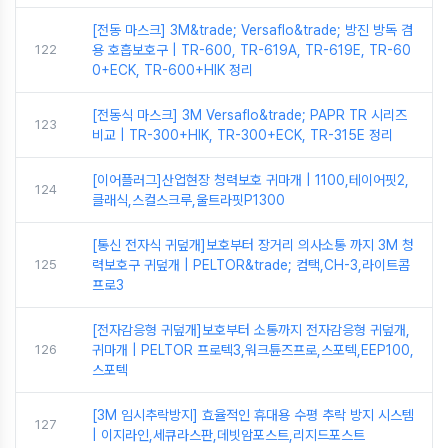
[전동 마스크] 3M&trade; Versaflo&trade; 방진 방독 겸
122
용 호흡보호구 | TR-600, TR-619A, TR-619E, TR-60
0+ECK, TR-600+HIK 정리
[전동식 마스크] 3M Versaflo&trade; PAPR TR 시리즈
123
비교 | TR-300+HIK, TR-300+ECK, TR-315E 정리
[이어플러그]산업현장 청력보호 귀마개 | 1100,테이어핏2,
124
클래식,스컬스크루,울트라핏P1300
[통신 전자식 귀덮개]보호부터 장거리 의사소통 까지 3M 청
125
력보호구 귀덮개 | PELTOR&trade; 컴택,CH-3,라이트콤
프로3
[전자감응형 귀덮개]보호부터 소통까지 전자감응형 귀덮개,
126
귀마개 | PELTOR 프로텍3,워크튠즈프로,스포텍,EEP100,
스포텍
[3M 임시추락방지] 효율적인 휴대용 수평 추락 방지 시스템
127
| 이지라인,세큐라스판,데빗암포스트,리지드포스트