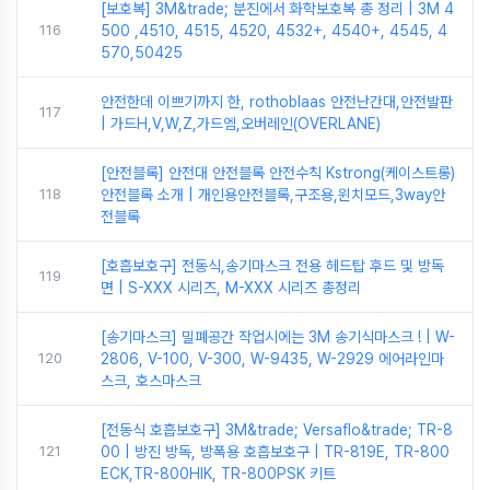
[보호복] 3M&trade; 분진에서 화학보호복 총 정리 | 3M 4
116
500 ,4510, 4515, 4520, 4532+, 4540+, 4545, 4
570,50425
안전한데 이쁘기까지 한, rothoblaas 안전난간대,안전발판
117
| 가드H,V,W,Z,가드엠,오버레인(OVERLANE)
[안전블록] 안전대 안전블록 안전수칙 Kstrong(케이스트롱)
118
안전블록 소개 | 개인용안전블록,구조용,윈치모드,3way안
전블록
[호흡보호구] 전동식,송기마스크 전용 헤드탑 후드 및 방독
119
면 | S-XXX 시리즈, M-XXX 시리즈 총정리
[송기마스크] 밀폐공간 작업시에는 3M 송기식마스크 ! | W-
120
2806, V-100, V-300, W-9435, W-2929 에어라인마
스크, 호스마스크
[전동식 호흡보호구] 3M&trade; Versaflo&trade; TR-8
121
00 | 방진 방독, 방폭용 호흡보호구 | TR-819E, TR-800
ECK,TR-800HIK, TR-800PSK 키트