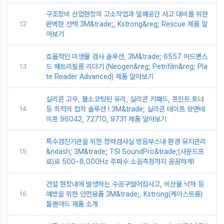
구조장비 산업현장의 고소작업과 밀폐공간 사고 대비를 위한
12
완벽한 선택 3M&trade;, Kstrong&reg; Rescue 제품 알
아보기
효율적인 미생물 검사 솔루션, 3M&trade; 6557 어드밴스
13
드 페트리필름 리더기 (Neogen&reg; Petrifilm&reg; Pla
te Reader Advanced) 제품 알아보기
실리콘 고무, 불소코팅된 유리, 실리콘 키패드, 프린트 토너
14
등 최적의 접착 솔루션 ! 3M&trade; 실리콘 테이프 양면테
이프 96042, 72710, 9731 제품 알아보기
특수검진기관을 위한 청력검사실 방음부스내 환경 유지관리
15
&ndash; 3M&trade; TSI SoundPro&trade;(사운드프
로)로 500~8,000Hz 주파수 소음측정까지 꼼꼼하게!
건설 현장내에 발생하는 수공구떨어짐사고, 비산물 낙하 등
16
예방을 위한 안전용품 3M&trade;, Kstrong(케이스트롱)
툴랜야드 제품 소개