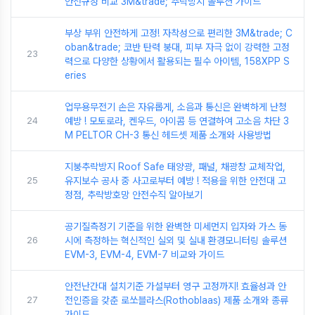
안전규정 비교 3M&trade; 추락방지 솔루션 가이드
부상 부위 안전하게 고정! 자착성으로 편리한 3M&trade; C
oban&trade; 코반 탄력 붕대, 피부 자극 없이 강력한 고정
23
력으로 다양한 상황에서 활용되는 필수 아이템, 158XPP S
eries
업무용무전기 손은 자유롭게, 소음과 통신은 완벽하게 난청
24
예방 ! 모토로라, 켄우드, 아이콤 등 연결하여 고소음 차단 3
M PELTOR CH-3 통신 헤드셋 제품 소개와 사용방법
지붕추락방지 Roof Safe 태양광, 패널, 채광창 교체작업,
25
유지보수 공사 중 사고로부터 예방 ! 적용을 위한 안전대 고
정점, 추락방호망 안전수직 알아보기
공기질측정기 기준을 위한 완벽한 미세먼지 입자와 가스 동
26
시에 측정하는 혁신적인 실외 및 실내 환경모니터링 솔루션
EVM-3, EVM-4, EVM-7 비교와 가이드
안전난간대 설치기준 가설부터 영구 고정까지! 효율성과 안
27
전인증을 갖춘 로쏘블라스(Rothoblaas) 제품 소개와 종류
가이드