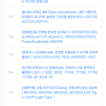
LLTEC60 표면스왑
[환경모니터링] 3M Claen-trace&trade; LM1 식품안전,
111
위생관리 모니터링 솔루션 | 네오젠 클린트레이스 UXL100,
AQT200,AQF100
[방독면]3M 전면형 방독면 알아보기 | 6000(6700,680
112
0,6900)시리즈,FF-402시리즈, FF800,FF802,FF803,
Powerflow&trade; 6800PE
[방독마스크]3M&trade; 반면형 호흡보호구 양구형 방독면
113
총정리 | 6200,6502,6502,7502, HF800SD 시리즈
[단구형 방독마스크] 3M&trade; 방독마스크로 쾌적하고
114
불편함이 없이 ! | 1200, 3200, 7701K, 7702K, 7771K,
7772K ,HF-51,HF-52
[내화학복] 안셀 ALPHATEC&reg; 방염,화학,분진 보호복
115
| MG1500, MG2000, MG2500, MC3000,EVO Typ
e CV/VP1,Light Type T