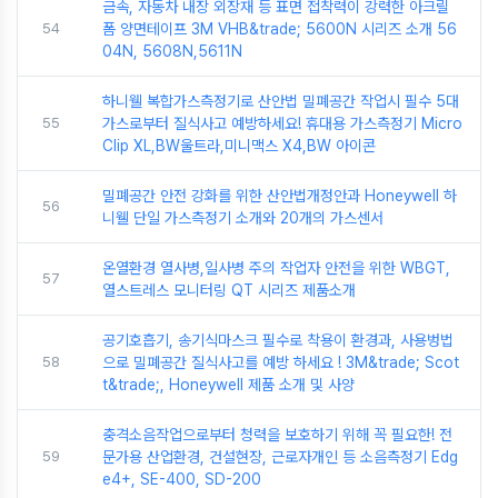
금속, 자동차 내장 외장재 등 표면 접착력이 강력한 아크릴
54
폼 양면테이프 3M VHB&trade; 5600N 시리즈 소개 56
04N, 5608N,5611N
하니웰 복합가스측정기로 산안법 밀폐공간 작업시 필수 5대
55
가스로부터 질식사고 예방하세요! 휴대용 가스측정기 Micro
Clip XL,BW울트라,미니맥스 X4,BW 아이콘
밀폐공간 안전 강화를 위한 산안법개정안과 Honeywell 하
56
니웰 단일 가스측정기 소개와 20개의 가스센서
온열환경 열사병,일사병 주의 작업자 안전을 위한 WBGT,
57
열스트레스 모니터링 QT 시리즈 제품소개
공기호흡기, 송기식마스크 필수로 착용이 환경과, 사용벙법
58
으로 밀폐공간 질식사고를 예방 하세요 ! 3M&trade; Scot
t&trade;, Honeywell 제품 소개 및 사양
충격소음작업으로부터 청력을 보호하기 위해 꼭 필요한! 전
59
문가용 산업환경, 건설현장, 근로자개인 등 소음측정기 Edg
e4+, SE-400, SD-200