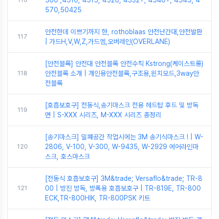
500 ,4510, 4515, 4520, 4532+, 4540+, 4545, 4
570,50425
안전한데 이쁘기까지 한, rothoblaas 안전난간대,안전발판
117
| 가드H,V,W,Z,가드엠,오버레인(OVERLANE)
[안전블록] 안전대 안전블록 안전수칙 Kstrong(케이스트롱)
118
안전블록 소개 | 개인용안전블록,구조용,윈치모드,3way안
전블록
[호흡보호구] 전동식,송기마스크 전용 헤드탑 후드 및 방독
119
면 | S-XXX 시리즈, M-XXX 시리즈 총정리
[송기마스크] 밀폐공간 작업시에는 3M 송기식마스크 ! | W-
120
2806, V-100, V-300, W-9435, W-2929 에어라인마
스크, 호스마스크
[전동식 호흡보호구] 3M&trade; Versaflo&trade; TR-8
121
00 | 방진 방독, 방폭용 호흡보호구 | TR-819E, TR-800
ECK,TR-800HIK, TR-800PSK 키트