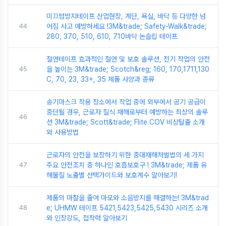
미끄럼방지테이프 산업현장, 계단, 욕실, 바닥 등 다양한 넘
44
어짐 사고 예방하세요 !3M&trade; Safety-Walk&trade;
280, 370, 510, 610, 710바닥 논슬립 테이프
절연테이프 효과적인 절연 및 보호 솔루션, 전기 작업의 안전
45
을 높이는 3M&trade; Scotch&reg; 160, 170,1711,130
C, 70, 23, 33+, 35 제품 사양과 종류
송기마스크 착용 장소에서 작업 중에 외부에서 공기 공급이
중단될 경우, 근로자 질식 재해로부터 예방하는 최상의 솔루
46
션 3M&trade; Scott&trade; Flite COV 비상탈출 소개
와 사용방법
근로자의 안전을 보장하기 위한 중대재해처벌법의 세 가지
47
주요 안전조치 중 하나인 호흡보호구 ! 3M&trade; 제품 유
해물질 노출별 선택가이드와 보호계수 알아보기!
제품의 마찰을 줄여 마모와 소음방지를 해결하는! 3M&trad
48
e; UHMW 테이프 5421,5423,5425,5430 시리즈 소개
와 인장강도, 접착력 알아보기