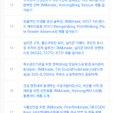
구조장비 산업현장의 고소작업과 밀폐공간 사고 대비를 위한
12
완벽한 선택 3M&trade;, Kstrong&reg; Rescue 제품 알
아보기
효율적인 미생물 검사 솔루션, 3M&trade; 6557 어드밴스
13
드 페트리필름 리더기 (Neogen&reg; Petrifilm&reg; Pla
te Reader Advanced) 제품 알아보기
실리콘 고무, 불소코팅된 유리, 실리콘 키패드, 프린트 토너
14
등 최적의 접착 솔루션 ! 3M&trade; 실리콘 테이프 양면테
이프 96042, 72710, 9731 제품 알아보기
특수검진기관을 위한 청력검사실 방음부스내 환경 유지관리
15
&ndash; 3M&trade; TSI SoundPro&trade;(사운드프
로)로 500~8,000Hz 주파수 소음측정까지 꼼꼼하게!
건설 현장내에 발생하는 수공구떨어짐사고, 비산물 낙하 등
16
예방을 위한 안전용품 3M&trade;, Kstrong(케이스트롱)
툴랜야드 제품 소개
식품안전을 위한 3M&trade; Petrifilm&trade; NEOGEN
17
&reg; (네오젠)페트리필름 미생물 검사 방법 및 판독 완벽