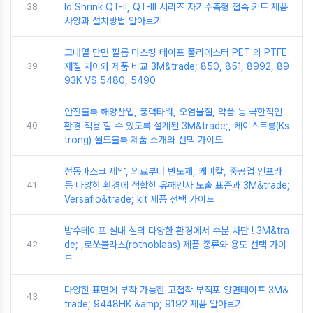
38
ld Shrink QT-II, QT-III 시리즈 자기수축형 접속 키트 제품
사양과 설치방법 알아보기
고내열 단면 필름 마스킹 테이프 폴리에스터 PET 와 PTFE
39
재질 차이와 제품 비교 3M&trade; 850, 851, 8992, 89
93K VS 5480, 5490
안전블록 해양산업, 풍력타워, 오염물질, 약품 등 극한적인
40
환경 적용 할 수 있도록 설계된 3M&trade;, 케이스트롱(Ks
trong) 씰드블록 제품 소개와 선택 가이드
전동마스크 제약, 의료부터 반도체, 케미칼, 중공업 인프라
41
등 다양한 환경에 적합한 유해인자 노출 표준과 3M&trade;
Versaflo&trade; kit 제품 선택 가이드
방수테이프 실내 실외 다양한 환경에서 수분 차단 ! 3M&tra
42
de; ,로쏘블라스(rothoblaas) 제품 종류와 용도 선택 가이
드
다양한 표면에 부착 가능한 고접착 부직포 양면테이프 3M&
43
trade; 9448HK &amp; 9192 제품 알아보기