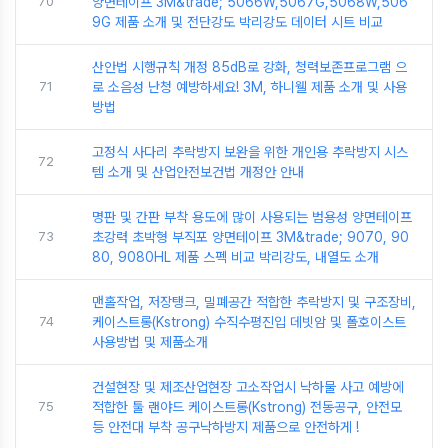
70
양면테이프 3M&trade; 5066W,5067G,5068W,506
9G 제품 소개 및 전단강도 박리강도 데이터 시트 비교
산안법 시행규칙 개정 85dB로 강화, 청력보존프로그램 으
71
로 소음성 난청 예방하세요! 3M, 하니웰 제품 소개 및 사용
방법
고정식 사다리 추락방지 보완을 위한 개인용 추락방지 시스
72
템 소개 및 산업안전보건법 개정안 안내
명판 및 간판 부착 용도에 많이 사용되는 범용성 양면테이프
73
초강력 초박형 부직포 양면테이프 3M&trade; 9070, 90
80, 9080HL 제품 스펙 비교 박리강도, 내열도 소개
맨홀작업, 저장탱크, 밀폐공간 적합한 추락방지 및 구조장비,
74
케이스트롱(Kstrong) 수직수평진입 데빗암 및 폴호이스트
사용방법 및 제품소개
건설현장 및 제조산업현장 고소작업시 낙하물 사고 예방에
75
적합한 툴 랜야드 케이스트롱(Kstrong) 전동공구, 안전모
등 안전대 부착 공구낙하방지 제품으로 안전하게 !