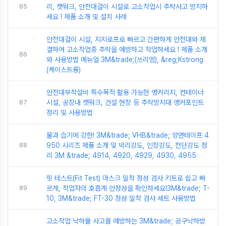
85
리, 캣워크, 안전대걸이 시설로 고소작업시 추락사고 방지하
세요 ! 제품 소개 및 설치 사례
안전대걸이 시설, 지지로프로 빠르고 간편하게 안전대와 체
결하여 고소작업중 추락을 예방하고 작업하세요 ! 제품 소개
86
와 사용방법 메뉴얼 3M&trade;(쓰리엠), &reg;Kstrong
(케이스트롱)
안전대부착설비 특수목적 활용 가능한 앵커리지, 컨테이너
87
시설, 공장내 캣워크, 건설 현장 등 추락방지대 앵커포인트
정리 및 사용방법
물과 습기에 강한! 3M&trade; VHB&trade; 양면테이프 4
88
950 시리즈 제품 소개 및 박리강도, 인장강도, 전단강도 정
리 3M &trade; 4914, 4920, 4929, 4930, 4955
핏 테스트(Fit Test) 마스크 밀착 정성 검사 키트로 쉽고 빠
89
르게, 작업자의 호흡계 안정성을 확인하세요!3M&trade; T-
10, 3M&trade; FT-30 정성 밀착 검사 세트 사용방법
고소작업 낙하물 사고를 예방하는 3M&trade; 공구낙하방