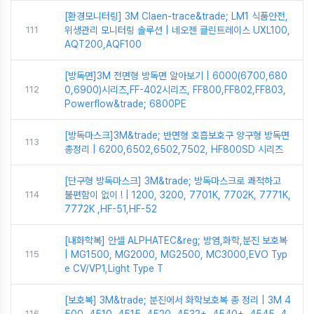
[환경모니터링] 3M Claen-trace&trade; LM1 식품안전,
111
위생관리 모니터링 솔루션 | 네오젠 클린트레이스 UXL100,
AQT200,AQF100
[방독면]3M 전면형 방독면 알아보기 | 6000(6700,680
112
0,6900)시리즈,FF-402시리즈, FF800,FF802,FF803,
Powerflow&trade; 6800PE
[방독마스크]3M&trade; 반면형 호흡보호구 양구형 방독면
113
총정리 | 6200,6502,6502,7502, HF800SD 시리즈
[단구형 방독마스크] 3M&trade; 방독마스크로 쾌적하고
114
불편함이 없이 ! | 1200, 3200, 7701K, 7702K, 7771K,
7772K ,HF-51,HF-52
[내화학복] 안셀 ALPHATEC&reg; 방염,화학,분진 보호복
115
| MG1500, MG2000, MG2500, MC3000,EVO Typ
e CV/VP1,Light Type T
[보호복] 3M&trade; 분진에서 화학보호복 총 정리 | 3M 4
116