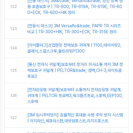
[전동 마스크] 3M&trade; Versaflo&trade; 방진 방독 겸
122
용 호흡보호구 | TR-600, TR-619A, TR-619E, TR-60
0+ECK, TR-600+HIK 정리
[전동식 마스크] 3M Versaflo&trade; PAPR TR 시리즈
123
비교 | TR-300+HIK, TR-300+ECK, TR-315E 정리
[이어플러그]산업현장 청력보호 귀마개 | 1100,테이어핏2,
124
클래식,스컬스크루,울트라핏P1300
[통신 전자식 귀덮개]보호부터 장거리 의사소통 까지 3M 청
125
력보호구 귀덮개 | PELTOR&trade; 컴택,CH-3,라이트콤
프로3
[전자감응형 귀덮개]보호부터 소통까지 전자감응형 귀덮개,
126
귀마개 | PELTOR 프로텍3,워크튠즈프로,스포텍,EEP100,
스포텍
[3M 임시추락방지] 효율적인 휴대용 수평 추락 방지 시스템
127
| 이지라인,세큐라스판,데빗암포스트,리지드포스트