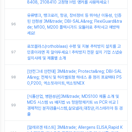
8408, 2108410 고정형 H빔 앵커를 사용하세요 !
유류탱크, 탱크로리, 항공, 장비정비 등 뛰어난 이동성, 인증
된 안정성 3M&trade; DBI-SALA&reg; FlexiGuard&tra
96
de; M100, M200 플렉시가드 모듈러로 추락사고 예방하
세요!
로쏘블라스(rothoblaas) 수평 및 지붕 추락방지 설치를 고
97
민중이라면 꼭 알아두세요 ! 추락방지 전문 설치 기업 스냅슛
설치사례 및 제품별 소개
[안전그네 안전대] 3M&trade; Protecta&reg; DBI-SAL
98
A&reg; 전체식 및 허리벨트형 하네스 총 정리 프로텍타 P5
0,P200, 엑소핏라이트,엑소핏NEX
[식품산업, 병원성균]3M&trade; MDS100 제품 소개 및
MDS 시스템 vs 배지법 vs 항원항체키트 vs PCR 비교 |
99
경제적인 분자검출시스템,살모넬라,대장균,리스테리아 등 검
출
[알레르겐 테스트] 3M&trade; Allergens ELISA,Rapid K