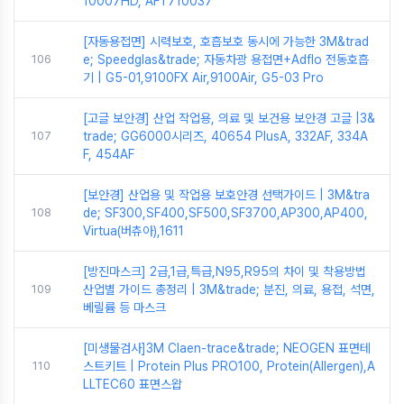
10007HD, AFT710037
[자동용접면] 시력보호, 호흡보호 동시에 가능한 3M&trad
106
e; Speedglas&trade; 자동차광 용접면+Adflo 전동호흡
기 | G5-01,9100FX Air,9100Air, G5-03 Pro
[고글 보안경] 산업 작업용, 의료 및 보건용 보안경 고글 |3&
107
trade; GG6000시리즈, 40654 PlusA, 332AF, 334A
F, 454AF
[보안경] 산업용 및 작업용 보호안경 선택가이드 | 3M&tra
108
de; SF300,SF400,SF500,SF3700,AP300,AP400,
Virtua(버츄아),1611
[방진마스크] 2급,1급,특급,N95,R95의 차이 및 착용방법
109
산업별 가이드 총정리 | 3M&trade; 분진, 의료, 용접, 석면,
베릴륨 등 마스크
[미생물검사]3M Claen-trace&trade; NEOGEN 표면테
110
스트키트 | Protein Plus PRO100, Protein(Allergen),A
LLTEC60 표면스왑