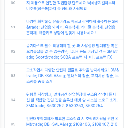
90
지 제품으로 안전한 작업환경 만드세요 !낙하방지걸이부터
버킷통(공구통)까지 총 정리와 사용방법
다양한 화학물질 유출이라도 빠르고 강력하게 흡수하는 3M
91
&trade; 산업용 와이퍼, 유흡착재, 케미컬 흡착재, 산업용
흡착재, 유출키트 상황에 알맞게 사용하세요 !
송기마스크 필수 착용해야 할 곳 과 사용설명 밀폐공간 혹은
92
오염물질을 알 수 없는경우, IDLH 농도 이상일 경우 3M&tr
ade; Scott&trade; SCBA 프로팩 시그마, 프로팩 FX
고소작업시 다양한 안전대 죔줄로 추락을 방지하세요 ! 3M&
93
trade; DBI-SALA&reg; 엘라스틱 죔줄, 포지셔닝 죔줄, 보
조죔줄 종류 소개
위험물 저장탱크, 밀폐공간 산업현장에 구조용 삼각대를 대
94
신 할 적합한 진입 진출 솔루션 데빗 암 시스템 보호구 소개,
3M&trade; 8530252, 8530253, 8530254
안전대부착설비가 필요한 고소작업 시 추락방지용을 위한 3
95
M&trade; DBI-SALA&reg; 2108406, 2108407, 210