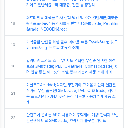
가이드 일반세균부터 대장균, 진균 등 총정리
페트리필름 미생물 검사 실험 방법 및 소개 일반세균,대장균,
18
황색포도상규균 등 검사를 간편하게! 3M&trade; Petrifilm
&trade; NEOGEN&reg;
화학물질 안전을 위한 필수 아이템! 듀폰 Tyvek&reg; 및 T
19
ychem&reg; 보호복 종류별 소개
밀리터리 고강도 소음속에서도 명확한 무전과 완벽한 청력
20
보호! 3M&trade; PELTOR&trade; ComTac&trade; X
PI 전술 통신 헤드셋의 레벨 종속 기능과 제품 소개 가이드
아날로그&middot;디지털 무전기와 고소음 차단이 결합된
장거리 무전 솔루션! 3M&trade; PELTOR&trade; 라이트
21
콤 프로3 MT73H7 무선 통신 헤드셋 사용방법과 제품 소
개
안전그네 올바른 ABC 사용요소 추락재해 예방! 한국과 유럽
22
안전규정 비교 3M&trade; 추락방지 솔루션 가이드