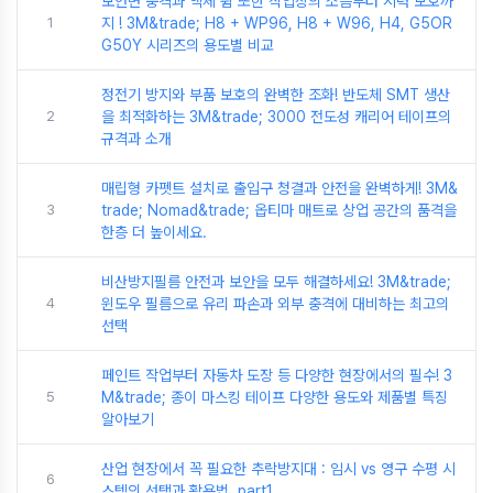
보안면 충격과 액체 튐 또한 작업장의 소음부터 시력 보호까
1
지 ! 3M&trade; H8 + WP96, H8 + W96, H4, G5OR
G50Y 시리즈의 용도별 비교
정전기 방지와 부품 보호의 완벽한 조화! 반도체 SMT 생산
2
을 최적화하는 3M&trade; 3000 전도성 캐리어 테이프의
규격과 소개
매립형 카펫트 설치로 출입구 청결과 안전을 완벽하게! 3M&
3
trade; Nomad&trade; 옵티마 매트로 상업 공간의 품격을
한층 더 높이세요.
비산방지필름 안전과 보안을 모두 해결하세요! 3M&trade;
4
윈도우 필름으로 유리 파손과 외부 충격에 대비하는 최고의
선택
페인트 작업부터 자동차 도장 등 다양한 현장에서의 필수! 3
5
M&trade; 종이 마스킹 테이프 다양한 용도와 제품별 특징
알아보기
산업 현장에서 꼭 필요한 추락방지대 : 임시 vs 영구 수평 시
6
스템의 선택과 활용법. part1