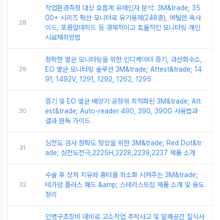
작업환경측정 대상 호흡계 유해인자 분석: 3M&trade; 35
00+ 시리즈 확산 모니터로 유기용제(248종), 에틸렌 옥사
28
이드, 포름알데히드 등 경제적이고 효율적인 모니터링 개인
시료채취방법
정확한 멸균 모니터링을 위한 인디케이터 증기, 과산화수소,
29
EO 멸균 모니터링 솔루션 3M&trade; Attest&trade; 14
91, 1492V, 1291, 1292, 1262, 1295
증기 및 EO 멸균 배양기 공정에 최적화된 3M&trade; Att
30
est&trade; Auto-reader 490, 390, 390G 사용법과
결과 판독 가이드
심전도 검사 정확도 향상을 위한 3M&trade; Red Dot&tr
31
ade; 심전도전극,2225H,2228,2239,2237 제품 소개
수술 후 상처 치유와 흉터를 최소화 시켜주는 3M&trade;
32
테가덤 플러스 패드 &amp; 스테리스트립 제품 소개 및 용도
정리
인명구조장비 대비로 고소작업 추락사고 및 밀폐공간 질식사