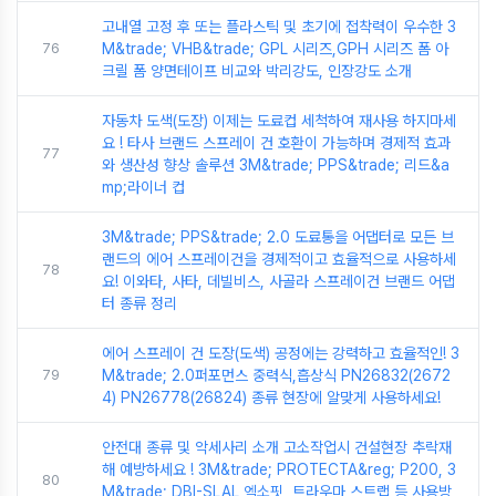
고내열 고정 후 또는 플라스틱 및 초기에 접착력이 우수한 3
76
M&trade; VHB&trade; GPL 시리즈,GPH 시리즈 폼 아
크릴 폼 양면테이프 비교와 박리강도, 인장강도 소개
자동차 도색(도장) 이제는 도료컵 세척하여 재사용 하지마세
요 ! 타사 브랜드 스프레이 건 호환이 가능하며 경제적 효과
77
와 생산성 향상 솔루션 3M&trade; PPS&trade; 리드&a
mp;라이너 컵
3M&trade; PPS&trade; 2.0 도료통을 어댑터로 모든 브
랜드의 에어 스프레이건을 경제적이고 효율적으로 사용하세
78
요! 이와타, 사타, 데빌비스, 사골라 스프레이건 브랜드 어댑
터 종류 정리
에어 스프레이 건 도장(도색) 공정에는 강력하고 효율적인! 3
79
M&trade; 2.0퍼포먼스 중력식,흡상식 PN26832(2672
4) PN26778(26824) 종류 현장에 알맞게 사용하세요!
안전대 종류 및 악세사리 소개 고소작업시 건설현장 추락재
해 예방하세요 ! 3M&trade; PROTECTA&reg; P200, 3
80
M&trade; DBI-SLAL 엑소핏, 트라우마 스트랩 등 사용방