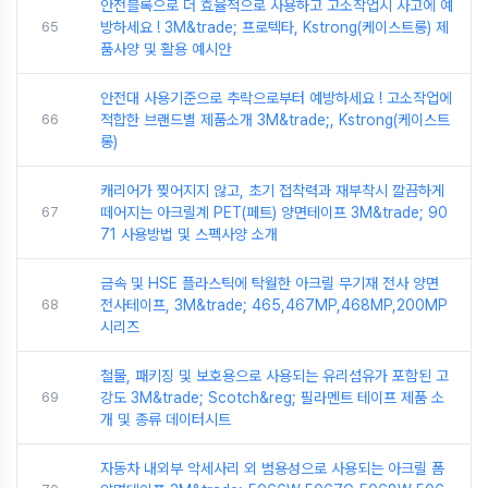
안전블록으로 더 효율적으로 사용하고 고소작업시 사고에 예
65
방하세요 ! 3M&trade; 프로텍타, Kstrong(케이스트롱) 제
품사양 및 활용 예시안
안전대 사용기준으로 추락으로부터 예방하세요 ! 고소작업에
66
적합한 브랜드별 제품소개 3M&trade;, Kstrong(케이스트
롱)
캐리어가 찢어지지 않고, 초기 접착력과 재부착시 깔끔하게
67
떼어지는 아크릴계 PET(페트) 양면테이프 3M&trade; 90
71 사용방법 및 스펙사양 소개
금속 및 HSE 플라스틱에 탁월한 아크릴 무기재 전사 양면
68
전사테이프, 3M&trade; 465,467MP,468MP,200MP
시리즈
철물, 패키징 및 보호용으로 사용되는 유리섬유가 포함된 고
69
강도 3M&trade; Scotch&reg; 필라멘트 테이프 제품 소
개 및 종류 데이터시트
자동차 내외부 악세사리 외 범용성으로 사용되는 아크릴 폼