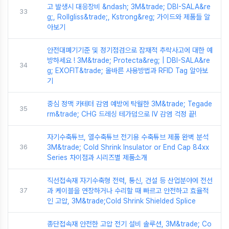
고 발생시 대응장비 &ndash; 3M&trade; DBI-SALA&re
33
g;, Rollgliss&trade;, Kstrong&reg; 가이드와 제품들 알
아보기
안전대폐기기준 및 정기점검으로 잠재적 추락사고에 대한 예
방하세요 ! 3M&trade; Protecta&reg; | DBI-SALA&re
34
g; EXOFIT&trade; 올바른 사용방법과 RFID Tag 알아보
기
중심 정맥 카테터 감염 예방에 탁월한 3M&trade; Tegade
35
rm&trade; CHG 드레싱 테가덤으로 IV 감염 걱정 끝!
자기수축튜브, 열수축튜브 전기용 수축튜브 제품 완벽 분석
36
3M&trade; Cold Shrink Insulator or End Cap 84xx
Series 차이점과 시리즈별 제품소개
직선접속재 자기수축형 전력, 통신, 건설 등 산업분야에 전선
37
과 케이블을 연장하거나 수리할 때 빠르고 안전하고 효율적
인 고압, 3M&trade;Cold Shrink Shielded Splice
종단접속재 안전한 고압 전기 설비 솔루션, 3M&trade; Co