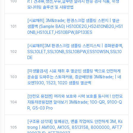
100
it | 견과류,생선,우유,글루텐 알러지 반응 검사 식품, 위생
모니터링 솔루션 및 사용방법
[시료채취] 3M&trade; 환경스크럽 샘플링 스펀지 | 멸균
101
샘플백 (Sample BAG) HS10DE2G,HS2410NB2G,HS1
0NB,HS10LET,HS10BPW,BP133ES
[시료채취]3M 환경스크럽 샘플링 스펀지스틱 | 중화완충액,
102
SSL10LET,SSL10NB,SSL10BPW,ESS10WSN,SSL10
DE
[미생물검사] 시료 채취 후 멸균된 샘플링 백으로 안전하게
103
운송을 도와주는 스토마커용, 증균배양용 3M&trade; | 네
오젠1930, 1523, 1020 샘플링 멸균백
[안전모 용접면] 머리와 보호와 시력 보호를 동시에 ! 안전모
104
자동차광용접면 알아보기 3M&trade; 100-QR, 9100-Q
R, G5-03 Pro
[구조용 삼각대] 밀폐공간, 맨홀 작업에도 안전하게 3M, Ks
105
trong | AM100, AK105, 8513158, 8000000, AFT7