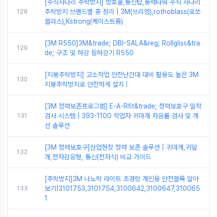
[수직사다리 추락방지] 방호울,통신탑,풍력타워 수직 사다리
128
추락방지 브랜드별 총 정리 | 3M(쓰리엠),rothoblass(로쏘
블라스),Kstrong(케이스트롱)
[3M R550]3M&trade; DBI-SALA&reg; Rollgliss&tra
129
de; 구조 및 하강 등하강기 R550
[지붕추락방지] 고소작업 안전난간대 대비 활용도 높은 3M
130
지붕추락방지로 안전하게 설치 !
[3M 청력보존프로그램] E-A-Rfit&trade; 청력보호구 밀착
131
검사 시스템 | 393-1100 작업자 귀마개 차음률 검사 및 개
선 솔루션
[3M 청력보호구]산업현장 청력 보존 솔루션 | 귀마개,귀덮
132
개,전자감응형, 통신(전자식) 비교 가이드
[추락방지]3M 나노락 라이트 초경량 개인용 안전블록 알아
133
보기|3101753,3101754,3100642,3100647,310065
1