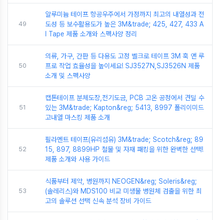
알루미늄 테이프 항공우주에서 가정까지 최고의 내열성과 전
49
도성 등 보수활용도가 높은 3M&trade; 425, 427, 433 A
I Tape 제품 소개와 스펙사양 정리
의류, 가구, 간판 등 다용도 고정 벨크로 테이프 3M 훅 앤 루
50
프로 작업 효율성을 높이세요! SJ3527N,SJ3526N 제품
소개 및 스펙사양
캡톤테이프 분체도장,전기도금, PCB 고온 공정에서 견딜 수
51
있는 3M&trade; Kapton&reg; 5413, 8997 폴리이미드
고내열 마스킹 제품 소개
필라멘트 테이프(유리섬유) 3M&trade; Scotch&reg; 89
52
15, 897, 8899HP 철물 및 자재 패킹을 위한 완벽한 선택!
제품 소개와 사용 가이드
식품부터 제약, 병원까지 NEOGEN&reg; Soleris&reg;
53
(솔레리스)와 MDS100 비교 미생물 병원체 검출을 위한 최
고의 솔루션 선택 신속 분석 장비 가이드