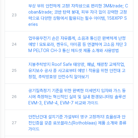
부상 부위 안전하게 고정! 자착성으로 편리한 3M&trade; C
oban&trade; 코반 탄력 붕대, 피부 자극 없이 강력한 고정
23
력으로 다양한 상황에서 활용되는 필수 아이템, 158XPP S
eries
업무용무전기 손은 자유롭게, 소음과 통신은 완벽하게 난청
24
예방 ! 모토로라, 켄우드, 아이콤 등 연결하여 고소음 차단 3
M PELTOR CH-3 통신 헤드셋 제품 소개와 사용방법
지붕추락방지 Roof Safe 태양광, 패널, 채광창 교체작업,
25
유지보수 공사 중 사고로부터 예방 ! 적용을 위한 안전대 고
정점, 추락방호망 안전수직 알아보기
공기질측정기 기준을 위한 완벽한 미세먼지 입자와 가스 동
26
시에 측정하는 혁신적인 실외 및 실내 환경모니터링 솔루션
EVM-3, EVM-4, EVM-7 비교와 가이드
안전난간대 설치기준 가설부터 영구 고정까지! 효율성과 안
27
전인증을 갖춘 로쏘블라스(Rothoblaas) 제품 소개와 종류
가이드