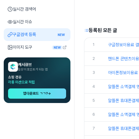
실시간 검색어
실시간 이슈
등록된 모든 글
구글검색 등록
NEW
1
구글정보이용료 결
이미지 도구
NEW
2
핸드폰 콘텐츠이용
캐시큐브
일상이 포인트가 되는 앱
3
아이폰정보이용료
쇼핑 경유
각종 미션으로 적립
4
알뜰폰 소액결제 
앱다운로드 ㄱㄱ?
→
5
알뜰폰 휴대폰결제
6
알뜰폰 소액결제 
7
알뜰폰 휴대폰결제