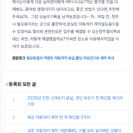
께서는이렇게 더운 날씨엔어떻게 버티시나요?저는 별의별 짓을 다
해봐도..좀처럼 괜찮아지지 않더라고요..좋은 방법이 있다면,추천해
주세요!자.. 그럼 오늘의기록을 남겨보겠습니다~ 자.. 며칠 전..청주
시 월오동이라는 곳으로 출장하여,분실된 자동차키 제작을도움드릴
수 있었어요.열쇠와 관련된모든 업무를 해결할 수 있는청주열쇠특공
대는 과연..어떻게 해결했을까요?약속한 장소로 이동해서작업을 이
어가 보겠습니다!
...
원문링크
월오동열쇠 엑센트 자동차키 분실 폴딩 리모컨으로 제작 복사
등록된 모든 글
2026년 진천 스마트키 분실, 견인 부르기 전 확인할 체크리
1
스트
2
옥산 자동차키 제작 전 꼭 확인할 3가지
오창 자동차키 제작 아반떼MD, 키를 모두 잃어버린 상황이