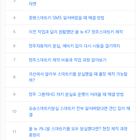
3
라면
4
증평스마트키 SM5 잃어버렸을 때 해결 방법
5
이전 작업과 달리 원활했던 올 뉴 K7 청주스마트키 제작
6
청주자동차키 분실, 예비키 없이 다시 시동을 걸기까지
7
청주스마트키 제작 비용과 작업 과정 알아보기
괴산에서 말리부 스마트키를 분실했을 때 출장 제작 가능할
8
까?
9
청주 그랜저HG 차키 분실로 운행이 어려울 때 해결 방법
오송스마트키분실 스마트키 전부 잃어버렸다면 견인 없이 해
10
결
올 뉴 카니발 스마트키를 모두 분실했다면? 현장 제작 과정
11
총정리