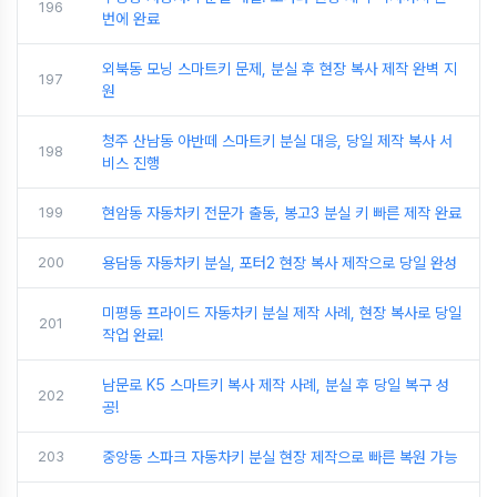
196
번에 완료
외북동 모닝 스마트키 문제, 분실 후 현장 복사 제작 완벽 지
197
원
청주 산남동 아반떼 스마트키 분실 대응, 당일 제작 복사 서
198
비스 진행
199
현암동 자동차키 전문가 출동, 봉고3 분실 키 빠른 제작 완료
200
용담동 자동차키 분실, 포터2 현장 복사 제작으로 당일 완성
미평동 프라이드 자동차키 분실 제작 사례, 현장 복사로 당일
201
작업 완료!
남문로 K5 스마트키 복사 제작 사례, 분실 후 당일 복구 성
202
공!
203
중앙동 스파크 자동차키 분실 현장 제작으로 빠른 복원 가능