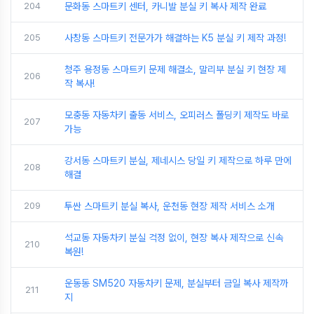
204
문화동 스마트키 센터, 카니발 분실 키 복사 제작 완료
205
사창동 스마트키 전문가가 해결하는 K5 분실 키 제작 과정!
청주 용정동 스마트키 문제 해결소, 말리부 분실 키 현장 제
206
작 복사!
모충동 자동차키 출동 서비스, 오피러스 폴딩키 제작도 바로
207
가능
강서동 스마트키 분실, 제네시스 당일 키 제작으로 하루 만에
208
해결
209
투싼 스마트키 분실 복사, 운천동 현장 제작 서비스 소개
석교동 자동차키 분실 걱정 없이, 현장 복사 제작으로 신속
210
복원!
운동동 SM520 자동차키 문제, 분실부터 금일 복사 제작까
211
지