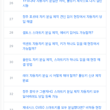
YF쏘나타 자동차키 분실한 저녁, 폴딩키 제작으로 다시 걸린
26
시동
청주 포르테 차키 분실 제작 견인 없이 현장에서 자동차키 당
27
일 해결
28
셀토스 스마트키 분실 제작, 예비키 없어도 가능할까?
엑센트 자동차키 분실 제작, 키가 하나도 없을 때 현장에서
29
가능할까?
올란도 차키 분실 제작, 스마트키가 하나도 없을 때 현장 해
30
결 방법
레이 자동차키 분실 시 어떻게 해야 할까? 폴딩키 신규 제작
31
완료
청주 흥덕구 그랜저HG 스마트키 분실 제작 자동차키 모두
32
잃어버려도 당일 등록 가능
제네시스 GV80 스마트키를 모두 분실했다면? 비하동 현장
33