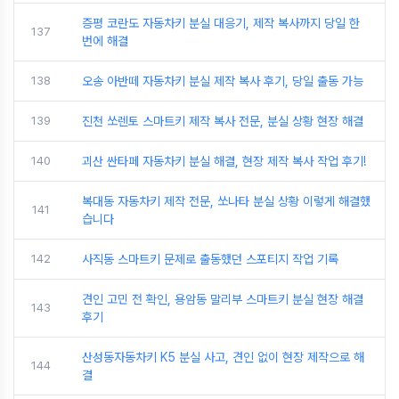
증평 코란도 자동차키 분실 대응기, 제작 복사까지 당일 한
137
번에 해결
138
오송 아반떼 자동차키 분실 제작 복사 후기, 당일 출동 가능
139
진천 쏘렌토 스마트키 제작 복사 전문, 분실 상황 현장 해결
140
괴산 싼타페 자동차키 분실 해결, 현장 제작 복사 작업 후기!
복대동 자동차키 제작 전문, 쏘나타 분실 상황 이렇게 해결했
141
습니다
142
사직동 스마트키 문제로 출동했던 스포티지 작업 기록
견인 고민 전 확인, 용암동 말리부 스마트키 분실 현장 해결
143
후기
산성동자동차키 K5 분실 사고, 견인 없이 현장 제작으로 해
144
결