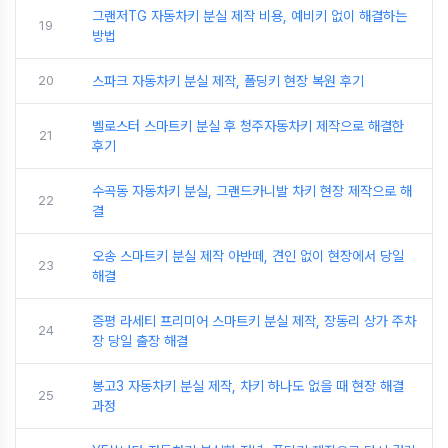
그랜저TG 자동차키 분실 제작 비용, 예비키 없이 해결하는
19
방법
20
스파크 자동차키 분실 제작, 폴딩키 현장 복원 후기
벨로스터 스마트키 분실 후 청주자동차키 제작으로 해결한
21
후기
수곡동 자동차키 분실, 그랜드카니발 차키 현장 제작으로 해
22
결
오송 스마트키 분실 제작 아반떼, 견인 없이 현장에서 당일
23
해결
증평 라세티 프리미어 스마트키 분실 제작, 장동리 상가 주차
24
장 당일 출장 해결
봉고3 자동차키 분실 제작, 차키 하나도 없을 때 현장 해결
25
과정