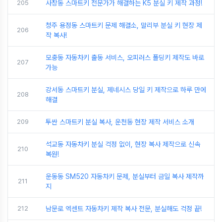
205
사창동 스마트키 전문가가 해결하는 K5 분실 키 제작 과정!
청주 용정동 스마트키 문제 해결소, 말리부 분실 키 현장 제
206
작 복사!
모충동 자동차키 출동 서비스, 오피러스 폴딩키 제작도 바로
207
가능
강서동 스마트키 분실, 제네시스 당일 키 제작으로 하루 만에
208
해결
209
투싼 스마트키 분실 복사, 운천동 현장 제작 서비스 소개
석교동 자동차키 분실 걱정 없이, 현장 복사 제작으로 신속
210
복원!
운동동 SM520 자동차키 문제, 분실부터 금일 복사 제작까
211
지
212
남문로 엑센트 자동차키 제작 복사 전문, 분실해도 걱정 끝!