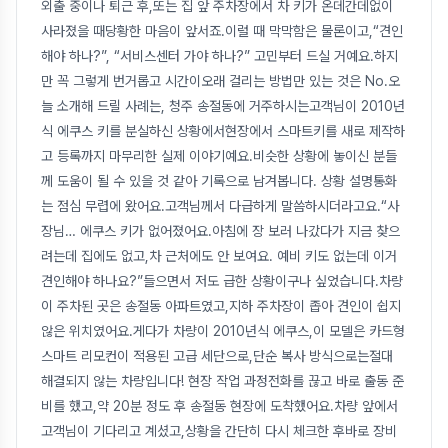
외출 중이나 퇴근 후,또는 집 앞 주차장에서 차 키가 온데간데없이
사라졌을 때당황한 마음이 앞서죠.이럴 때 막막함은 물론이고,“견인
해야 하나?”, “서비스센터 가야 하나?” 고민부터 드실 거예요.하지
만 꼭 그렇게 번거롭고 시간이오래 걸리는 방법만 있는 것은 No.오
늘 소개해 드릴 사례는, 청주 송절동에 거주하시는고객님이 2010년
식 에쿠스 키를 분실하신 상황에서현장에서 스마트키를 새로 제작하
고 등록까지 마무리한 실제 이야기예요.비슷한 상황에 놓이신 분들
께 도움이 될 수 있을 것 같아 기록으로 남겨봅니다. 상황 설명통화
는 점심 무렵에 왔어요.고객님께서 다급하게 말씀하시더라고요.“사
장님… 에쿠스 키가 없어졌어요.아침에 장 보러 나갔다가 지금 찾으
려는데 집에도 없고,차 근처에도 안 보여요. 예비 키도 없는데 이거
견인해야 하나요?”들으면서 저도 급한 상황이구나 싶었습니다.차량
이 주차된 곳은 송절동 아파트였고,지하 주차장이 좁아 견인이 쉽지
않은 위치였어요.게다가 차량이 2010년식 에쿠스,이 모델은 카드형
스마트 리모컨이 적용된 고급 세단으로,단순 복사 방식으로는절대
해결되지 않는 차량입니다! 현장 작업 과정전화를 끊고 바로 출동 준
비를 했고,약 20분 정도 후 송절동 현장에 도착했어요.차량 앞에서
고객님이 기다리고 계셨고,상황을 간단히 다시 체크한 후바로 장비