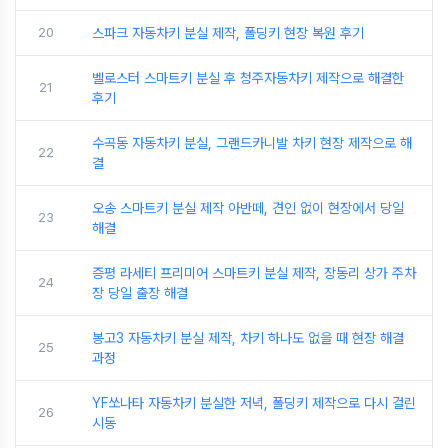
20
스파크 자동차키 분실 제작, 폴딩키 현장 복원 후기
벨로스터 스마트키 분실 후 청주자동차키 제작으로 해결한
21
후기
수곡동 자동차키 분실, 그랜드카니발 차키 현장 제작으로 해
22
결
오송 스마트키 분실 제작 아반떼, 견인 없이 현장에서 당일
23
해결
증평 라세티 프리미어 스마트키 분실 제작, 장동리 상가 주차
24
장 당일 출장 해결
봉고3 자동차키 분실 제작, 차키 하나도 없을 때 현장 해결
25
과정
YF쏘나타 자동차키 분실한 저녁, 폴딩키 제작으로 다시 걸린
26
시동