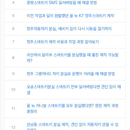
4
증평스마트키 SM5 잃어버렸을 때 해결 방법
5
이전 작업과 달리 원활했던 올 뉴 K7 청주스마트키 제작
6
청주자동차키 분실, 예비키 없이 다시 시동을 걸기까지
7
청주스마트키 제작 비용과 작업 과정 알아보기
괴산에서 말리부 스마트키를 분실했을 때 출장 제작 가능할
8
까?
9
청주 그랜저HG 차키 분실로 운행이 어려울 때 해결 방법
오송스마트키분실 스마트키 전부 잃어버렸다면 견인 없이 해
10
결
올 뉴 카니발 스마트키를 모두 분실했다면? 현장 제작 과정
11
총정리
산남동 스마트키 분실 제작, 견인 없이 자동차키 만들 수 있
12