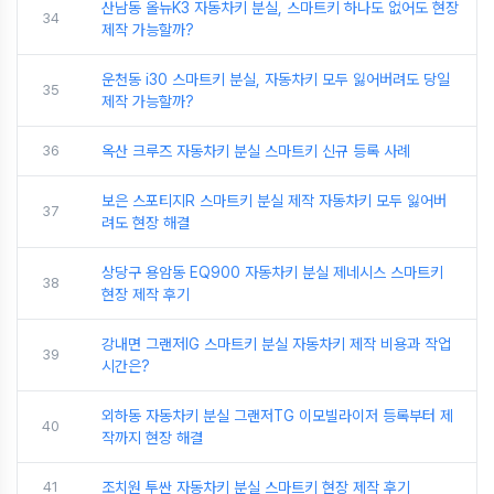
산남동 올뉴K3 자동차키 분실, 스마트키 하나도 없어도 현장
34
제작 가능할까?
운천동 i30 스마트키 분실, 자동차키 모두 잃어버려도 당일
35
제작 가능할까?
36
옥산 크루즈 자동차키 분실 스마트키 신규 등록 사례
보은 스포티지R 스마트키 분실 제작 자동차키 모두 잃어버
37
려도 현장 해결
상당구 용암동 EQ900 자동차키 분실 제네시스 스마트키
38
현장 제작 후기
강내면 그랜저IG 스마트키 분실 자동차키 제작 비용과 작업
39
시간은?
외하동 자동차키 분실 그랜저TG 이모빌라이저 등록부터 제
40
작까지 현장 해결
41
조치원 투싼 자동차키 분실 스마트키 현장 제작 후기