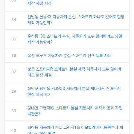
33
제작 해결 사례
산남동 올뉴K3 자동차키 분실, 스마트키 하나도 없어도 현장
34
제작 가능할까?
운천동 i30 스마트키 분실, 자동차키 모두 잃어버려도 당일
35
제작 가능할까?
36
옥산 크루즈 자동차키 분실 스마트키 신규 등록 사례
보은 스포티지R 스마트키 분실 제작 자동차키 모두 잃어버
37
려도 현장 해결
상당구 용암동 EQ900 자동차키 분실 제네시스 스마트키
38
현장 제작 후기
강내면 그랜저IG 스마트키 분실 자동차키 제작 비용과 작업
39
시간은?
외하동 자동차키 분실 그랜저TG 이모빌라이저 등록부터 제
40
작까지 현장 해결