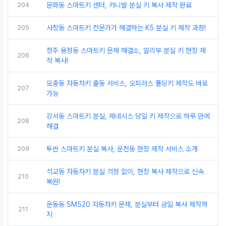
204
문화동 스마트키 센터, 카니발 분실 키 복사 제작 완료
205
사창동 스마트키 전문가가 해결하는 K5 분실 키 제작 과정!
청주 용정동 스마트키 문제 해결소, 말리부 분실 키 현장 제
206
작 복사!
모충동 자동차키 출동 서비스, 오피러스 폴딩키 제작도 바로
207
가능
강서동 스마트키 분실, 제네시스 당일 키 제작으로 하루 만에
208
해결
209
투싼 스마트키 분실 복사, 운천동 현장 제작 서비스 소개
석교동 자동차키 분실 걱정 없이, 현장 복사 제작으로 신속
210
복원!
운동동 SM520 자동차키 문제, 분실부터 금일 복사 제작까
211
지