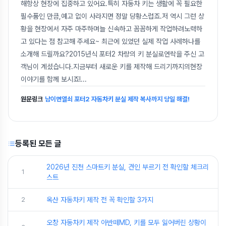
해항상 현장에 집중하고 있어요.특히 자동차 키는 생활에 꼭 필요한
필수품인 만큼,예고 없이 사라지면 정말 당황스럽죠.저 역시 그런 상
황을 현장에서 자주 마주하며늘 신속하고 꼼꼼하게 작업하려노력하
고 있다는 점 참고해 주세요~ 최근에 있었던 실제 작업 사례하나를
소개해 드릴까요?2015년식 포터2 차량의 키 분실로연락을 주신 고
객님이 계셨습니다.지금부터 새로운 키를 제작해 드리기까지의현장
이야기를 함께 보시죠!
...
원문링크
남이면열쇠 포터2 자동차키 분실 제작 복사까지 당일 해결!
등록된 모든 글
2026년 진천 스마트키 분실, 견인 부르기 전 확인할 체크리
1
스트
2
옥산 자동차키 제작 전 꼭 확인할 3가지
오창 자동차키 제작 아반떼MD, 키를 모두 잃어버린 상황이