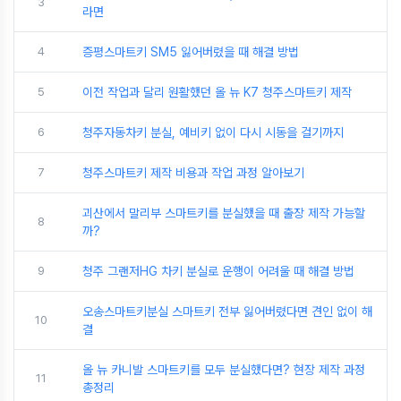
3
라면
4
증평스마트키 SM5 잃어버렸을 때 해결 방법
5
이전 작업과 달리 원활했던 올 뉴 K7 청주스마트키 제작
6
청주자동차키 분실, 예비키 없이 다시 시동을 걸기까지
7
청주스마트키 제작 비용과 작업 과정 알아보기
괴산에서 말리부 스마트키를 분실했을 때 출장 제작 가능할
8
까?
9
청주 그랜저HG 차키 분실로 운행이 어려울 때 해결 방법
오송스마트키분실 스마트키 전부 잃어버렸다면 견인 없이 해
10
결
올 뉴 카니발 스마트키를 모두 분실했다면? 현장 제작 과정
11
총정리