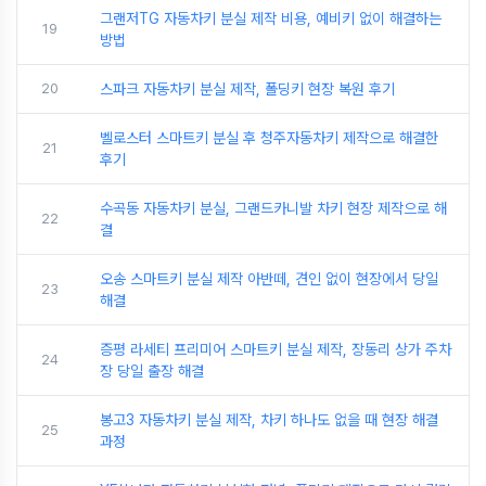
그랜저TG 자동차키 분실 제작 비용, 예비키 없이 해결하는
19
방법
20
스파크 자동차키 분실 제작, 폴딩키 현장 복원 후기
벨로스터 스마트키 분실 후 청주자동차키 제작으로 해결한
21
후기
수곡동 자동차키 분실, 그랜드카니발 차키 현장 제작으로 해
22
결
오송 스마트키 분실 제작 아반떼, 견인 없이 현장에서 당일
23
해결
증평 라세티 프리미어 스마트키 분실 제작, 장동리 상가 주차
24
장 당일 출장 해결
봉고3 자동차키 분실 제작, 차키 하나도 없을 때 현장 해결
25
과정