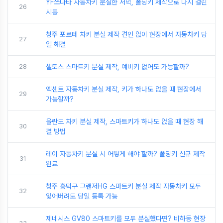
YF쏘나타 자동차키 분실한 저녁, 폴딩키 제작으로 다시 걸린
26
시동
청주 포르테 차키 분실 제작 견인 없이 현장에서 자동차키 당
27
일 해결
28
셀토스 스마트키 분실 제작, 예비키 없어도 가능할까?
엑센트 자동차키 분실 제작, 키가 하나도 없을 때 현장에서
29
가능할까?
올란도 차키 분실 제작, 스마트키가 하나도 없을 때 현장 해
30
결 방법
레이 자동차키 분실 시 어떻게 해야 할까? 폴딩키 신규 제작
31
완료
청주 흥덕구 그랜저HG 스마트키 분실 제작 자동차키 모두
32
잃어버려도 당일 등록 가능
제네시스 GV80 스마트키를 모두 분실했다면? 비하동 현장