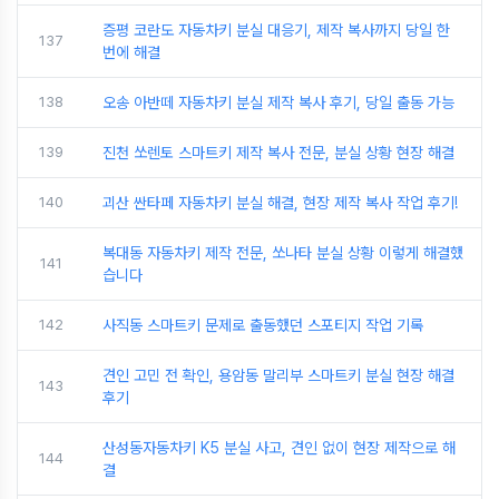
증평 코란도 자동차키 분실 대응기, 제작 복사까지 당일 한
137
번에 해결
138
오송 아반떼 자동차키 분실 제작 복사 후기, 당일 출동 가능
139
진천 쏘렌토 스마트키 제작 복사 전문, 분실 상황 현장 해결
140
괴산 싼타페 자동차키 분실 해결, 현장 제작 복사 작업 후기!
복대동 자동차키 제작 전문, 쏘나타 분실 상황 이렇게 해결했
141
습니다
142
사직동 스마트키 문제로 출동했던 스포티지 작업 기록
견인 고민 전 확인, 용암동 말리부 스마트키 분실 현장 해결
143
후기
산성동자동차키 K5 분실 사고, 견인 없이 현장 제작으로 해
144
결