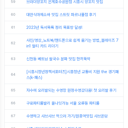
59
브라더양꼬치 은계호수공원점 시흥시 양꼬치 맛집
60
대만식마제소바 맛집 스트릿 파르나몰점 후기
61
2023년 독서목록 정리 목표량 달성!
사진/영상_노트북/핸드폰으로 쉽게 옮기는 방법_블레이즈 7
62
in1 멀티 카드 리더기
63
신천동 베트남 쌀국수 분짜 맛집 한끼뚝딱
[시흥시청년정책서포터즈]시흥청년 교통비 지원 the 경기패
64
스(k-패스)
65
자수에 오리발되는 수영장 원정수영갔다옴! 첫 오리발 후기
66
구로파티룸발리 올나잇가능 서울 오류동 파티룸
67
수영하고 샤브샤브 먹으러 가기/원종역맛집 샤브온담