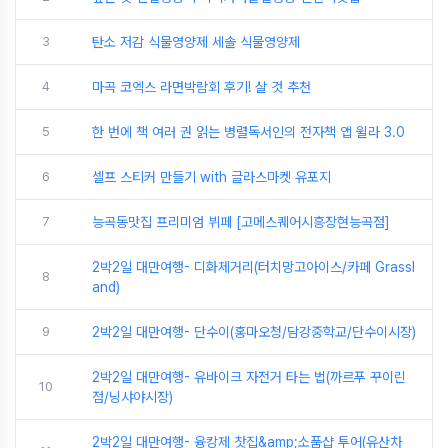
3
탄소 저감 식물영양제 세솔 식물영양제
4
마곡 코엑스 라면박람회 후기! 살 것 추천
5
한 번에 책 여러 권 읽는 병렬독서인의 전자책 앱 윌라 3.0
6
셀프 스티커 만들기 with 글라스마켓 유포지
7
능곡동맛집 프리미엄 뷔페 [고메스퀘어시흥장현능곡점]
2박2일 대만여행- 디화제거리(터치망고아이스/카페 Grassl
8
and)
9
2박2일 대만여행- 단수이(홍마오청/담강중학교/단수이시장)
2박2일 대만여행- 유바이크 자전거 타는 법(까르푸 꾸이린
10
점/닝샤야시장)
2박2일 대만여행- 융캉제 찻집&amp;소품샵 투어(유산차