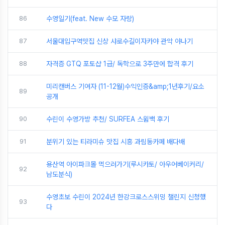
86
수영일기(feat. New 수모 자랑)
87
서울대입구역맛집 신상 샤로수길이자카야 관악 야나기
88
자격증 GTQ 포토샵 1급/ 독학으로 3주만에 합격 후기
미리캔버스 기여자 (11-12월)수익인증&amp;1년후기/요소
89
공개
90
수린이 수영가방 추천/ SURFEA 스윔백 후기
91
분위기 있는 티라미슈 맛집 시흥 과림동카페 배다배
용산역 아이파크몰 먹으러가기(루시카토/ 아우어베이커리/
92
남도분식)
수영초보 수린이 2024년 한강크로스스위밍 챌린지 신청했
93
다