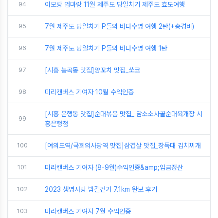
94
이모랑 엄마랑 11월 제주도 당일치기 제주도 효도여행
95
7월 제주도 당일치기 P들의 바다수영 여행 2탄(+총경비)
96
7월 제주도 당일치기 P들의 바다수영 여행 1탄
97
[시흥 능곡동 맛집]양꼬치 맛집_쏘코
98
미리캔버스 기여자 10월 수익인증
[시흥 은행동 맛집]순대볶음 맛집_ 담소소사골순대육개장 시
99
흥은행점
100
[여의도역/국회의사당역 맛집]삼겹살 맛집_장독대 김치찌개
101
미리캔버스 기여자 (8-9월)수익인증&amp;입금정산
102
2023 생명사랑 밤길걷기 7.1km 완보 후기
103
미리캔버스 기여자 7월 수익인증