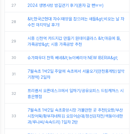
27
2024 생명사랑 밤길걷기 후기(혼자 갈 뻔ㅠㅠ)
&lt;한국근현대 자수:태양을 잡으려는 새들&gt;비오는 날 자
28
수전 마지막날 후기!
시흥 신천역 카드지갑 만들기 원데이클라스 &lt;마음에 듦,
29
가죽공방&gt; 시흥 가죽공방 추천
30
슈가파우더 잔뜩 베녜&lt;뉴이베리아 NEW IBERIA&gt;
7월속초 1박2일 주말에 속초에서 서울오기(만천홍게탕/설악
31
기정떡) 2일차
프리랜서 오픈데스크에서 일하기/공유오피스 드림캐쳐스 시
32
흥은행점
7월속초 1박2일 속초중앙시장 가볼만한 곳 추천!(오짱/부산
33
시장어묵/황부자네튀김 오징어순대/정선감자전/색동이네한
과/루나씨/속속드리) 1일차 2탄