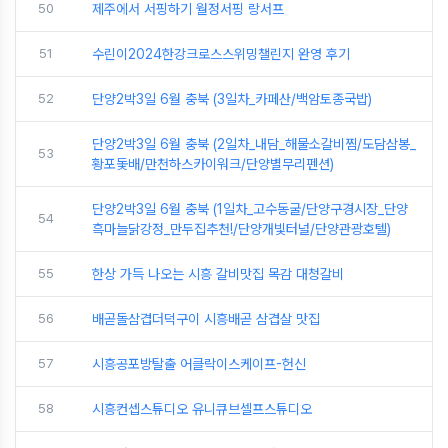
50
제주에서 서핑하기 월정서핑 랑서프
51
수린이2024한강크로스스위밍챌린지 완영 후기
52
단양2박3일 6월 충북 (3일차_카페산/백암토종국밥)
단양2박3일 6월 충북 (2일차_내담_해물소갈비찜/도담삼봉_
53
황포돛배/만천하스카이워크/단양별무리펜션)
단양2박3일 6월 충북 (1일차_고수동굴/단양구경시장_단양
54
흑마늘닭강정_만두집추천!/단양개빛터널/단양관광호텔)
55
한상 가득 나오는 시흥 갈비맛집 목감 대청갈비
56
배곧돌삼겹더덕구이 시흥배곧 삼겹살 맛집
57
시흥공포방탈출 어클락이스케이프-헌신
58
시흥컨셉스튜디오 유니큐브셀프스튜디오