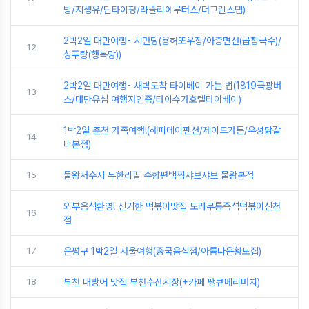
11
방/지생유/딘타이펑/라뜰리에루터스/더그린스텝)
2박2일 대만여행- 시먼딩(용허또우장/아종면선(곱창국수)/
12
싱푸탕(행복당))
2박2일 대만여행- 새벽도착 타이베이 가는 법(1819국광버
13
스/대만유심 여행자인증/타이슈가호텔타이베이)
1박2일 춘천 가족여행!(해피데이펜션/제이드가든/우성닭갈
14
비본점)
15
물왕저수지 무한리필 수향편백찜샤브샤브 물왕본점
외부음식환영! 신기한 떡볶이맛집 도라무통즉석떡볶이신천
16
점
17
은평구 1박2일 서울여행(중국음식점/아름다운황토집)
18
부천 대방어 맛집 부천수산시장(+카페 땡큐베리머치)