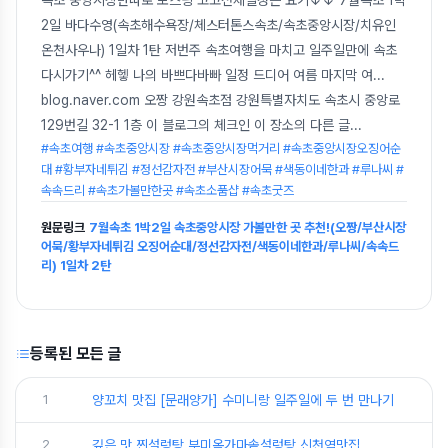
속초 중앙시장만따로 포스팅 고고전체일정은 요기↓↓ 7월속초 1박
2일 바다수영(속초해수욕장/체스터톤스속초/속초중앙시장/치유인
온천사우나) 1일차 1탄 저번주 속초여행을 마치고 일주일만에 속초
다시가기^^ 헤헿 나의 바쁘다바빠 일정 드디어 여름 마지막 여...
blog.naver.com 오짱 강원속초점 강원특별자치도 속초시 중앙로
129번길 32-1 1층 이 블로그의 체크인 이 장소의 다른 글
...
#속초여행 #속초중앙시장 #속초중앙시장먹거리 #속초중앙시장오징어순
대 #황부자네튀김 #정선감자전 #부산시장어묵 #색동이네한과 #루나씨 #
속속드리 #속초가볼만한곳 #속초소품샵 #속초굿즈
원문링크
7월속초 1박2일 속초중앙시장 가볼만한 곳 추천!(오짱/부산시장
어묵/황부자네튀김 오징어순대/정선감자전/색동이네한과/루나씨/속속드
리) 1일차 2탄
등록된 모든 글
1
양꼬치 맛집 [문래양가] 수미니랑 일주일에 두 번 만나기
2
깊은 맛 찐설렁탕 부미옥가마솥설렁탕 신천역맛집