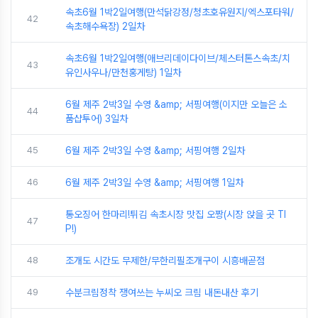
속초6월 1박2일여행(만석닭강정/청초호유원지/엑스포타워/
42
속초해수욕장) 2일차
속초6월 1박2일여행(애브리데이다이브/체스터톤스속초/치
43
유인사우나/만천홍게탕) 1일차
6월 제주 2박3일 수영 &amp; 서핑여행(이지만 오늘은 소
44
품샵투어) 3일차
45
6월 제주 2박3일 수영 &amp; 서핑여행 2일차
46
6월 제주 2박3일 수영 &amp; 서핑여행 1일차
통오징어 한마리!튀김 속초시장 맛집 오짱(시장 앉을 곳 TI
47
P!)
48
조개도 시간도 무제한/무한리필조개구이 시흥배곧점
49
수분크림정착 쟁여쓰는 누씨오 크림 내돈내산 후기