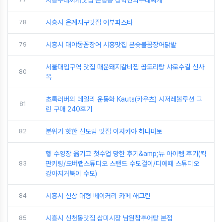
시흥부대찌개맛집 은행동 장혁민의부대찌개
78
시흥시 은계지구맛집 어부파스타
79
시흥시 대야동꼼장어 시흥맛집 본숯불꼼장어닭발
서울대입구역 맛집 매운돼지갈비찜 곱도리탕 샤로수길 신사
80
옥
초록러버의 데일리 운동화 Kauts(카우츠) 시저레볼루션 그
81
린 구매 240후기
82
분위기 핫한 신도림 맛집 이자카야 하나마토
헿 수영장 옮기고 첫수업 망한 후기&amp;뉴 아이템 후기(킥
83
판키링/오버랩스튜디오 스탠드 수모걸이/디에떼 스튜디오
강아지거북이 수모)
84
시흥시 신상 대형 베이커리 카페 해그린
85
시흥시 신천동맛집 삼미시장 남원참추어탕 본점