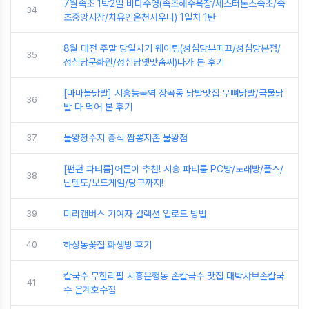
7월속초 1박2일 바다수영(속초해수욕장/체스터톤스속초/속
34
초중앙시장/치유인온천사우나) 1일차 1탄
8월 대전 주말 당일치기 웨이팅(성심당부띠끄/성심당본점/
35
성심당문화원/성심당옛맛솜씨)다가 본 후기
[마마불닭발] 시흥능곡역 장곡동 닭발맛집 무뼈닭발/국물닭
36
발 다 먹어 본 후기
37
물왕정수지 중식 짬뽕지존 물왕점
[펀펀 파티룸]어른이 추천! 시흥 파티룸 PC방/노래방/플스/
38
닌텐도/보드게임/당구까지!
39
미리캔버스 기여자 컬렉션 업로드 방법
40
하상동꽃집 화생방 후기
칼국수 무한리필 시흥은행동 손칼국수 맛집 대박샤브손칼국
41
수 은계호수점