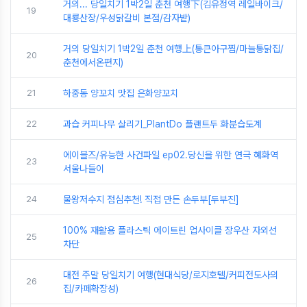
거의... 당일치기 1박2일 춘천 여행下(김유정역 레일바이크/
19
대룡산장/우성닭갈비 본점/감자밭)
거의 당일치기 1박2일 춘천 여행上(통큰아구찜/마늘통닭집/
20
춘천에서온편지)
21
하중동 양꼬치 맛집 은화양꼬치
22
과습 커피나무 살리기_PlantDo 플랜트두 화분습도계
에이블즈/유능한 사건파일 ep02.당신을 위한 연극 혜화역
23
서울나들이
24
물왕저수지 점심추천! 직접 만든 손두부[두부진]
100% 재활용 플라스틱 에이트린 업사이클 장우산 자외선
25
차단
대전 주말 당일치기 여행(현대식당/로지호텔/커피전도사의
26
집/카페확장성)