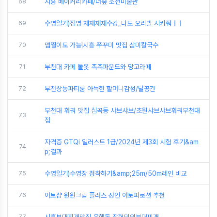
68
시흥 베이커리카페/더숲 소전미술관
69
수영일기)접영 재재재재수강_나도 오리발 시켜줘ㅓㅓ
70
맵찔이도 가능!시흥 쭈꾸미 맛집 삼미칼국수
71
부천대 카페 돌옷 촉촉파운드와 망고라떼
72
부천상동파티룸 아늑한 할머니감성/달공간
부천대 훠궈 맛집 심곡동 샤브샤브/초원샤브샤브훠궈부천대
73
점
자격증 GTQi 일러스트 1급/2024년 제3회 시험 후기&am
74
p;결과
75
수영일기)수영장 정착하기&amp;25m/50m레인 비교
76
아토샵 윈윈크림 플러스 성인 아토피로션 추천
77