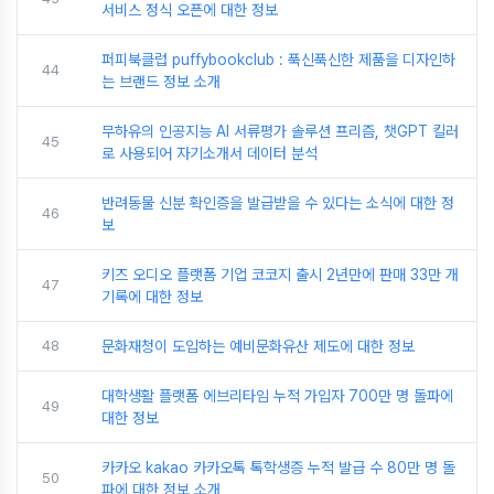
서비스 정식 오픈에 대한 정보
퍼피북클럽 puffybookclub : 푹신푹신한 제품을 디자인하
44
는 브랜드 정보 소개
무하유의 인공지능 AI 서류평가 솔루션 프리즘, 챗GPT 킬러
45
로 사용되어 자기소개서 데이터 분석
반려동물 신분 확인증을 발급받을 수 있다는 소식에 대한 정
46
보
키즈 오디오 플랫폼 기업 코코지 출시 2년만에 판매 33만 개
47
기록에 대한 정보
48
문화재청이 도입하는 예비문화유산 제도에 대한 정보
대학생활 플랫폼 에브리타임 누적 가입자 700만 명 돌파에
49
대한 정보
카카오 kakao 카카오톡 톡학생증 누적 발급 수 80만 명 돌
50
파에 대한 정보 소개