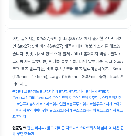
이번 글에서는 &#x27;핏빗 (fitbit)&#x27;에서 출시한 스마트워치
인 &#x27;핏빗 버사4&#x27; 제품에 대한 정보의 소개를 해보겠
습니다. 핏빗 버사4 정보 소개 출처 : fitbit 홈페이지 색상 : 블랙 /
그라파이트 알루미늄, 워터플 블루 / 플래티넘 알루미늄, 핑크 샌드 /
코퍼 로즈 알루미늄, 비트 주스 / 코퍼 로즈 알루미늄사이즈 : Small
(129mm ~ 175mm), Large (158mm ~ 209mm) 출처 : fitbit 홈
페이지
...
#it #테크 #it정보 #핏빗버사4 #핏빗 #핏빗버사 #버사4 #fitbit
#versa4 #fitbitversa4 #스마트워치 #스마트워치추천 #스마트워치정
보 #알루미늄시계 #스마트워치연결 #블루투스워치 #블루투스시계 #와이
파이시계 #와이파이워치 #스포츠용시계 #스포츠용워치 #스포츠시계 #스
포츠워치
원문링크
핏빗 버사4 : 얇고 가벼운 피트니스 스마트워치와 함께 더 나은 운
동 루틴 만들기