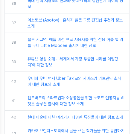
국내 검색 지형도의 변화와 챗GPT와의 상관관계 사이의 정
36
보
아소토브 (Asotov) : 흔하지 않은 그릇 편집샵 추천과 정보
37
소개
블루 시그넘, 애플 비전 프로 사용자를 위한 전용 어플 앱 리
38
틀 무디 Little Moodee 출시에 대한 정보
유튜브 영상 소개 : '세계에서 가장 우울한 나라를 여행했
39
다'에 대한 정보
우티의 우버 택시 Uber Taxi로의 서비스명 리브랜딩 소식
40
에 대한 정보의 소개
센드버드의 스타트업과 소상공인을 위한 노코드 인공지능 AI
41
챗봇 솔루션 출시에 대한 정보 소개
42
현대 미술에 대한 여러가지 다양한 특징들에 대한 정보 소개
카카오 브런치스토리에서 글을 쓰는 작가들을 위한 응원하기
43