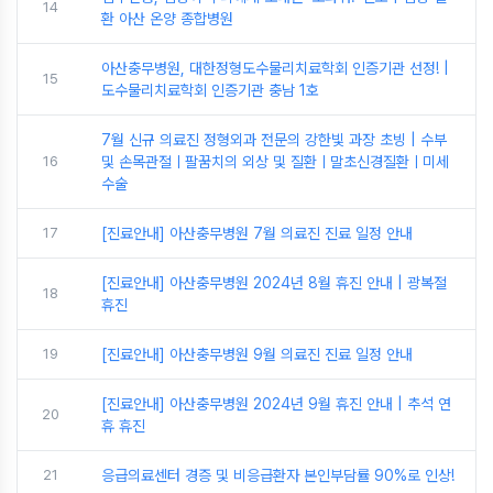
14
환 아산 온양 종합병원
아산충무병원, 대한정형도수물리치료학회 인증기관 선정! |
15
도수물리치료학회 인증기관 충남 1호
7월 신규 의료진 정형외과 전문의 강한빛 과장 초빙 | 수부
16
및 손목관절ㅣ팔꿈치의 외상 및 질환ㅣ말초신경질환ㅣ미세
수술
17
[진료안내] 아산충무병원 7월 의료진 진료 일정 안내
[진료안내] 아산충무병원 2024년 8월 휴진 안내 | 광복절
18
휴진
19
[진료안내] 아산충무병원 9월 의료진 진료 일정 안내
[진료안내] 아산충무병원 2024년 9월 휴진 안내 | 추석 연
20
휴 휴진
21
응급의료센터 경증 및 비응급환자 본인부담률 90%로 인상!