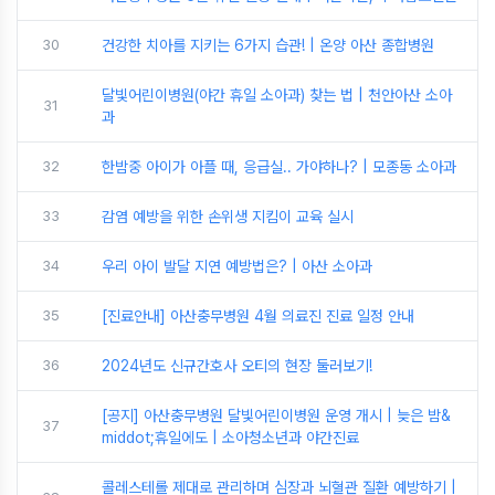
30
건강한 치아를 지키는 6가지 습관! | 온양 아산 종합병원
달빛어린이병원(야간 휴일 소아과) 찾는 법 | 천안아산 소아
31
과
32
한밤중 아이가 아플 때, 응급실.. 가야하나? | 모종동 소아과
33
감염 예방을 위한 손위생 지킴이 교육 실시
34
우리 아이 발달 지연 예방법은? | 아산 소아과
35
[진료안내] 아산충무병원 4월 의료진 진료 일정 안내
36
2024년도 신규간호사 오티의 현장 둘러보기!
[공지] 아산충무병원 달빛어린이병원 운영 개시 | 늦은 밤&
37
middot;휴일에도 | 소아청소년과 야간진료
콜레스테롤 제대로 관리하며 심장과 뇌혈관 질환 예방하기 |