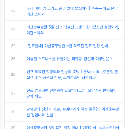
우리 아이 입 그리고 손과 발에 물집이? | 수족구 치료 온양
22
아산 소아과
아산충무병원 5월 신규 의료진 초빙 | 소아청소년 정형외과,
23
야간소아과
24
[진료안내] 아산충무병원 5월 의료진 진료 일정 안내
25
여름철 스트레스를 유발하는 액취증! 원인과 예방법은 ?
신규 의료진 정형외과 전문의 초빙 | 견&middot;주관절 관
26
절경 및 인공관절 전문, 소아청소년 정형외과
진료 받으려면 신분증이 필요하다고? | 요양기관 본인확인
27
강화 제도
감염병의 진단과 치료, 감염내과가 하는 일은? | 아산충무병
28
원 감염내과 신설
29
아산충무병원 5월 휴진 일정 안내 | 어린이날, 부처님오신날