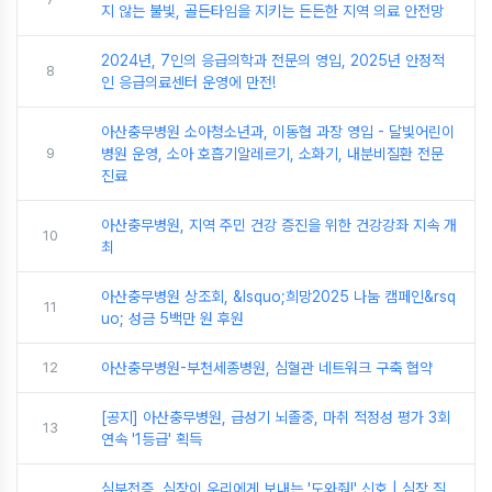
지 않는 불빛, 골든타임을 지키는 든든한 지역 의료 안전망
2024년, 7인의 응급의학과 전문의 영입, 2025년 안정적
8
인 응급의료센터 운영에 만전!
아산충무병원 소아청소년과, 이동협 과장 영입 - 달빛어린이
9
병원 운영, 소아 호흡기알레르기, 소화기, 내분비질환 전문
진료
아산충무병원, 지역 주민 건강 증진을 위한 건강강좌 지속 개
10
최
아산충무병원 상조회, &lsquo;희망2025 나눔 캠페인&rsq
11
uo; 성금 5백만 원 후원
12
아산충무병원-부천세종병원, 심혈관 네트워크 구축 협약
[공지] 아산충무병원, 급성기 뇌졸중, 마취 적정성 평가 3회
13
연속 '1등급' 획득
심부전증, 심장이 우리에게 보내는 '도와줘!' 신호 | 심장 질