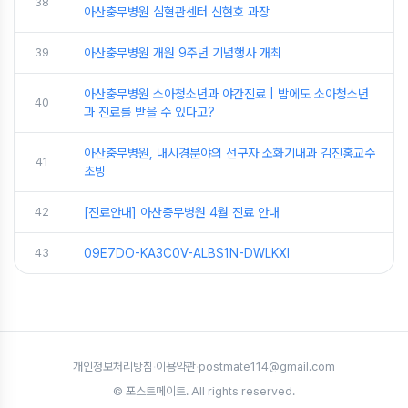
38
아산충무병원 심혈관센터 신현호 과장
39
아산충무병원 개원 9주년 기념행사 개최
아산충무병원 소아청소년과 야간진료 | 밤에도 소아청소년
40
과 진료를 받을 수 있다고?
아산충무병원, 내시경분야의 선구자 소화기내과 김진홍교수
41
초빙
42
[진료안내] 아산충무병원 4월 진료 안내
43
09E7DO-KA3C0V-ALBS1N-DWLKXI
개인정보처리방침
·
이용약관
·
postmate114@gmail.com
© 포스트메이트. All rights reserved.