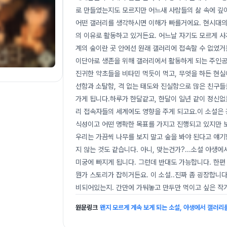
로 만들었는지도 모르지만 어느새 사람들의 삶 속에 깊
어떤 갤러리를 생각하시면 이해가 빠를거에요. 현시대의 
의 이유로 활동하고 있거든요. 어느날 자기도 모르게 사계
계의 숲이란 곳 안에선 원래 갤러리에 접속할 수 없었거
이단아로 생존을 위해 갤러리에서 활동하게 되는 주인공
진귀한 약초들을 비타민 먹듯이 먹고, 무엇을 하든 현실
선함과 소탈함, 격 없는 태도와 진실함으로 많은 친구들
가게 됩니다.하루가 한달같고, 한달이 일년 같이 정신없
리 접속자들의 세계에도 영향을 주게 되고요.이 소설은 굉
식성이고 어떤 명확한 목표를 가지고 진행되고 있지만 
우리는 가끔씩 나무를 보지 말고 숲을 봐야 된다고 얘기
지 않는 것도 같습니다. 아니, 맞는건가?...소설 야생
미궁에 빠지게 됩니다. 그런데 반대도 가능합니다. 한편
뭔가 스토리가 잡히거든요. 이 소설..진짜 좀 굉장합니다
비되어있는지. 간만에 가둬놓고 만두만 먹이고 싶은 작
원문링크
왠지 모르게 계속 보게 되는 소설, 야생에서 갤러리