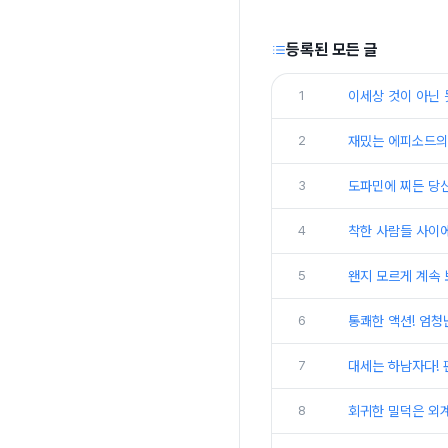
등록된 모든 글
1
이세상 것이 아닌 
2
재밌는 에피소드의
3
도파민에 찌든 당신
4
착한 사람들 사이에
5
왠지 모르게 계속 
6
통쾌한 액션! 엄청
7
대세는 하남자다! 
8
회귀한 밀덕은 외