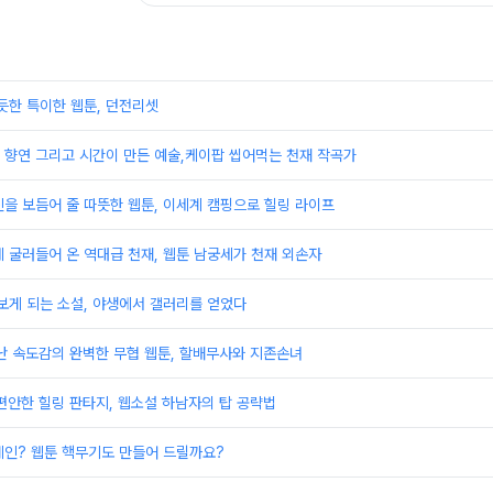
듯한 특이한 웹툰, 던전리셋
 향연 그리고 시간이 만든 예술,케이팝 씹어먹는 천재 작곡가
을 보듬어 줄 따뜻한 웹툰, 이세계 캠핑으로 힐링 라이프
 굴러들어 온 역대급 천재, 웹툰 남궁세가 천재 외손자
보게 되는 소설, 야생에서 갤러리를 얻었다
난 속도감의 완벽한 무협 웹툰, 할배무사와 지존손녀
편안한 힐링 판타지, 웹소설 하남자의 탑 공략법
계인? 웹툰 핵무기도 만들어 드릴까요?