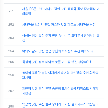
서울 IFC몰 맛집 여의도 점심 맛집 해장국 곰탕 중앙해장 여
251
의도점
252
서래마을 브런치 맛집 파스타 맛집 파르노 서래마을 본점
삼성동 점심 맛집 주차 편한 우나비 히츠마부시 장어덮밥 맛
253
집
254
여의도 갈치 맛집 숨은 송년회 회식장소 추천 여의도 파도
255
뚝섬역 맛집 성수 데이트 핫플 아구찜 맛집 성수AGU
공덕역 조용한 술집 이자카야 송년회 모임장소 추천 화산공
256
꼬치집
회현역 맛집 회식 연말 송년회 프라이빗룸 더퍼스트 서래향
257
시청점
역삼역 맛집 추천 한우 뭉티기 고기집 콜키지프리 역삼뭉티
258