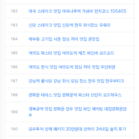
182
마곡 스테이크 맛집 마곡나루역 가성비 런치코스 105405
183
신당 스테이크 맛집 신당역 한우 회식장소 우육미
184
체부동 고기집 서촌 점심 저녁 맛집 촌장집
185
여의도 파스타 맛집 여의도역 재즈 와인바 오드오드
186
여의도 한식 맛집 여의도역 점심 저녁 맛집 무안회관
187
강남역 룸식당 강남 회식 모임 장소 한우 맛집 한우부티크
188
광화문 테라스 맛집 광화문역 파스타 브런치 오드하우스
경복궁역 맛집 광화문 만두 맛집 와인 페어링 대접광화문만
189
두
190
모두투어 상해 패키지 30만원대 상하이 3박4일 솔직 후기