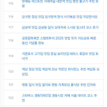
방배동 레스토랑 서래마을 내방역 맛집 평양 불고기 추천 호
115
왕
116
압구정 점심 맛집 압구정역 한식 낙지볶음 맛집 지강한식당
117
삼성역 맛집 삼성동 일식 오마카세 스시유 랍스터 코스 후기
궁중문화축전 스탬프투어 2026 방법 위치 지도공유 빠른
118
동선 기념품 정보
석촌호수 고기집 맛집 잠실 송리단길 테라스 꽃갈비 맛집 호
119
낙가
역삼 점심 맛집 역삼역 강남 직장인 회식장소 추천 역삼동 오
120
삼집
121
명동 일식 맛집 을지로 명동 가족모임 룸식당 추천 진가와
스타벅스 경동1960점 경동시장 카페 서울 데이트 코스 추
122
천