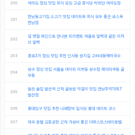
200
여의도 점심 맛집 회식 모임 고급 중식당 락희안 여의도점
한남동고기집 소고기 맛집 데이트와 회식 모두 좋은 로스옥
201
한남점
설 명절 와인으로 만나본 트리벤토 에올로 말벡과 골든 리저
202
브 말벡
203
종로3가 점심 맛집 추천 인사동 쌈지길 고씨네동해막국수
성수 점심 맛집 서울숲 데이트 미쁘동 성수점 제이타쿠동 굴
204
우동
발산 술집 발산역 근처 굴보쌈 막걸리 맛집 연남주막1987
205
발산점
206
홍대입구 맛집 추천 나래함박 일식당 홍대 데이트 코스
207
마곡 호텔 김포공항 근처 가성비 좋은 더퍼스트스테이호텔