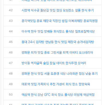
42
시청역 덕수궁 돌담길 맛집 점심 모임장소 설품 한식 후기
43
종각역맛집 종로 해장국 직장인 밥집 이복희해장 종로직영점
44
이수역 한우 맛집 방배동 회식장소 룸식당 칠프로칠백식당
45
홍대 24시 감자탕 연남동 한식 맛집 해장국 송가네감자탕
46
광화문 피자 맛집 종로 그랑서울 피맥 이비티 오스테리아
47
방이동 먹자골목 술집 잠실 데이트 한식주점 싱어리
48
광화문 한식 맛집 서울 효종갱 식당 나라회관 점심 낮술 후기
49
마포역 맛집 가족외식 추천 가성비 회식 장소 한양숙육
50
역삼역 한식 강남 GFC 회식 장소 룸식당 미담재 역삼역점