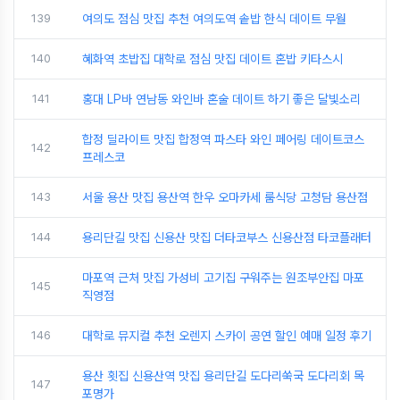
139
여의도 점심 맛집 추천 여의도역 솥밥 한식 데이트 무월
140
혜화역 초밥집 대학로 점심 맛집 데이트 혼밥 키타스시
141
홍대 LP바 연남동 와인바 혼술 데이트 하기 좋은 달빛소리
합정 딜라이트 맛집 합정역 파스타 와인 페어링 데이트코스
142
프레스코
143
서울 용산 맛집 용산역 한우 오마카세 룸식당 고청담 용산점
144
용리단길 맛집 신용산 맛집 더타코부스 신용산점 타코플래터
마포역 근처 맛집 가성비 고기집 구워주는 원조부안집 마포
145
직영점
146
대학로 뮤지컬 추천 오렌지 스카이 공연 할인 예매 일정 후기
용산 횟집 신용산역 맛집 용리단길 도다리쑥국 도다리회 목
147
포명가