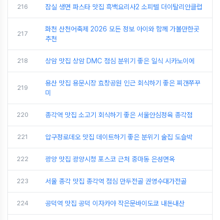
216
잠실 생면 파스타 맛집 흑백요리사2 소피텔 더이탈리안클럽
화천 산천어축제 2026 모든 정보 아이와 함께 가볼만한곳
217
추천
218
상암 맛집 상암 DMC 점심 분위기 좋은 일식 시카노이에
용산 맛집 용문시장 효창공원 인근 회식하기 좋은 찌갠쭈꾸
219
미
220
종각역 맛집 소고기 회식하기 좋은 서울안심정육 종각점
221
압구정로데오 맛집 데이트하기 좋은 분위기 술집 도슬박
222
광양 맛집 광양시청 포스코 근처 중마동 은성면옥
223
서울 종각 맛집 종각역 점심 만두전골 권영수대가전골
224
공덕역 맛집 공덕 이자카야 작은문바이도쿄 내돈내산