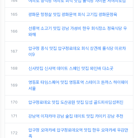
164
여의도 중식당 여의도 회식 맛집 룸식당 차이윤 서여의도점
165
광화문 항정살 맛집 광화문역 회식 고기집 광화문정육
선릉역 소고기 맛집 강남 가성비 한우 회식장소 정육식당 우
166
와해
압구정 중식 맛집 압구정로데오 회식 상견례 룸식당 미르차
167
이9
168
신사맛집 신사역 데이트 스페인 맛집 와인바 다소곳
영등포 타임스퀘어 맛집 영등포역 스테이크 돈까스 하이웨이
169
서울
170
압구정로데오 맛집 도산공원 맛집 딤섬 골드피쉬딤섬퀴진
171
강남역 이자카야 강남 술집 데이트 맛집 카이키 강남 추천
압구정 오마카세 압구정로데오역 맛집 한우 오마카세 우감만
172
족