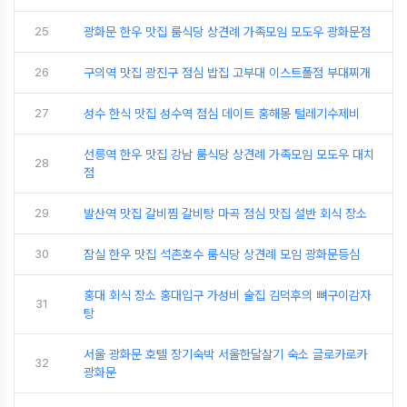
25
광화문 한우 맛집 룸식당 상견례 가족모임 모도우 광화문점
26
구의역 맛집 광진구 점심 밥집 고부대 이스트폴점 부대찌개
27
성수 한식 맛집 성수역 점심 데이트 홍해몽 털레기수제비
선릉역 한우 맛집 강남 룸식당 상견례 가족모임 모도우 대치
28
점
29
발산역 맛집 갈비찜 갈비탕 마곡 점심 맛집 설반 회식 장소
30
잠실 한우 맛집 석촌호수 룸식당 상견례 모임 광화문등심
홍대 회식 장소 홍대입구 가성비 술집 김덕후의 뼈구이감자
31
탕
서울 광화문 호텔 장기숙박 서울한달살기 숙소 글로카로카
32
광화문