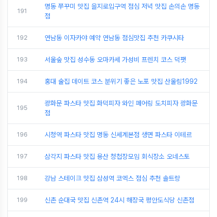
명동 쭈꾸미 맛집 을지로입구역 점심 저녁 맛집 손의손 명동
191
점
192
연남동 이자카야 예약 연남동 점심맛집 추천 카쿠시타
193
서울숲 맛집 성수동 오마카세 가성비 프렌치 코스 덕팻
194
홍대 술집 데이트 코스 분위기 좋은 노포 맛집 산울림1992
광화문 파스타 맛집 화덕피자 와인 페어링 도치피자 광화문
195
점
196
시청역 파스타 맛집 명동 신세계본점 생면 파스타 이테르
197
삼각지 파스타 맛집 용산 청첩장모임 회식장소 오네스토
198
강남 스테이크 맛집 삼성역 코엑스 점심 추천 솔트랑
199
신촌 순대국 맛집 신촌역 24시 해장국 평안도식당 신촌점