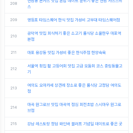
연남동 돈카츠 맛집 혼밥 데이트 분위기 좋은 연남 카츠스위
208
스
209
영등포 타임스퀘어 한식 맛집 가성비 고부대 타임스퀘어점
공덕역 맛집 회식하기 좋은 소고기 룸식당 소울한우 마포역
210
본점
211
마포 용강동 맛집 가성비 좋은 한식주점 한양숙육
서울역 횟집 활 고등어회 맛집 고급 모둠회 코스 중림동물고
212
기
여의도 오마카세 상견례 장소로 좋은 룸식당 고청담 여의도
213
점
마곡 원그로브 맛집 마곡역 점심 회전초밥 스시마우 원그로
214
브점
215
강남 레스토랑 청담 와인바 블러프 기념일 데이트로 좋은 곳