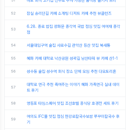
51
마포 회식 고기집 신수로 주차 가능한 룸식당 콜키지 프리
52
잠실 송리단길 카페 소개팅 디저트 카페 추천 뷰클런즈
6.28. 종로 밥집 광화문 종각역 국밥 점심 맛집 여여재 종각
53
점
54
서울대입구역 술집 샤로수길 관악산 등산 맛집 북새통
55
혜화 카페 대학로 낙산공원 성곽길 남산타워 뷰 카페 산1-1
56
성수동 술집 성수역 회식 장소 단체 모임 추천 다모토리혼
대학로 연극 추천 죽여주는 이야기 혜화 가족연극 실내 데이
57
트 후기
58
영등포 타임스퀘어 맛집 조선호텔 중식당 호경전 세트 후기
여의도 IFC몰 맛집 점심 한강로칼국수보쌈 쭈꾸미칼국수 후
59
기