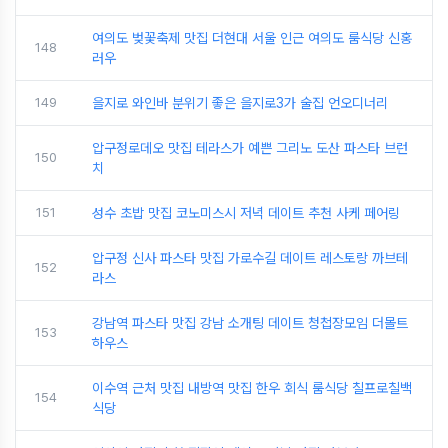
여의도 벚꽃축제 맛집 더현대 서울 인근 여의도 룸식당 신홍
148
러우
149
을지로 와인바 분위기 좋은 을지로3가 술집 언오디너리
압구정로데오 맛집 테라스가 예쁜 그리노 도산 파스타 브런
150
치
151
성수 초밥 맛집 코노미스시 저녁 데이트 추천 사케 페어링
압구정 신사 파스타 맛집 가로수길 데이트 레스토랑 까브테
152
라스
강남역 파스타 맛집 강남 소개팅 데이트 청첩장모임 더몰트
153
하우스
이수역 근처 맛집 내방역 맛집 한우 회식 룸식당 칠프로칠백
154
식당