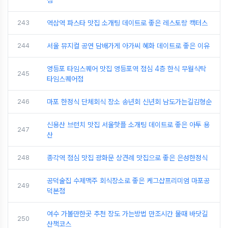
243
역삼역 파스타 맛집 소개팅 데이트로 좋은 레스토랑 캑터스
244
서울 뮤지컬 공연 담배가게 아가씨 혜화 데이트로 좋은 이유
영등포 타임스퀘어 맛집 영등포역 점심 4층 한식 무월식탁
245
타임스퀘어점
246
마포 한정식 단체회식 장소 송년회 신년회 남도가는길김형순
신용산 브런치 맛집 서울핫플 소개팅 데이트로 좋은 아투 용
247
산
248
종각역 점심 맛집 광화문 상견례 맛집으로 좋은 은성한정식
공덕술집 수제맥주 회식장소로 좋은 케그샵프리미엄 마포공
249
덕본점
여수 가볼만한곳 추천 장도 가는방법 만조시간 물때 바닷길
250
산책코스