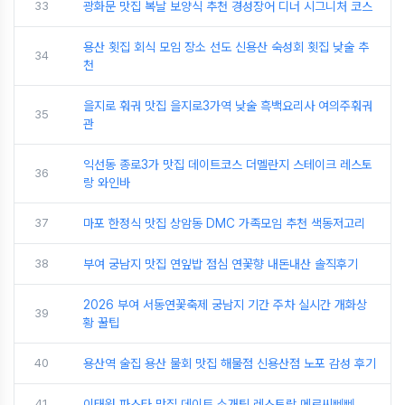
33
광화문 맛집 복날 보양식 추천 경성장어 디너 시그니처 코스
용산 횟집 회식 모임 장소 선도 신용산 숙성회 횟집 낮술 추
34
천
을지로 훠궈 맛집 을지로3가역 낮술 흑백요리사 여의주훠궈
35
관
익선동 종로3가 맛집 데이트코스 더멜란지 스테이크 레스토
36
랑 와인바
37
마포 한정식 맛집 상암동 DMC 가족모임 추천 색동저고리
38
부여 궁남지 맛집 연잎밥 점심 연꽃향 내돈내산 솔직후기
2026 부여 서동연꽃축제 궁남지 기간 주차 실시간 개화상
39
황 꿀팁
40
용산역 술집 용산 물회 맛집 해물점 신용산점 노포 감성 후기
41
이태원 파스타 맛집 데이트 소개팅 레스토랑 메르씨삐삐