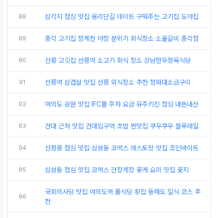
88
삼각지 점심 맛집 용리단길 데이트 구워주는 고기집 도야집
89
종각 고기집 청계천 야장 분위기 회식장소 소울갈비 종각점
90
선릉 고깃집 선릉역 소고기 회식 장소 강남한우정육식당
91
선릉역 삼겹살 맛집 선릉 외식장소 추천 청와대소금구이
92
여의도 공원 맛집 IFC몰 주차 요금 유주키친 점심 내돈내산
93
건대 근처 맛집 건대입구역 초밥 찐맛집 쿠우쿠우 블루레일
94
선정릉 점심 맛집 삼성동 코엑스 레스토랑 맛집 조인바이트
95
삼성동 점심 맛집 코엑스 간장게장 꽃게 요리 맛집 꽃지
국회의사당 맛집 여의도역 룸식당 횟집 동해도 일식 코스 추
96
천