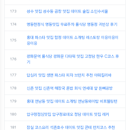
173
성수 맛집 성수동 곱창 맛집 데이트 술집 소인수서울
174
명동한정식 명동맛집 무료주차 룸식당 명동정 귀빈상 후기
홍대 파스타 맛집 합정 데이트 소개팅 레스토랑 이응이응이
175
응이응
광화문역 룸식당 광화문 디타워 맛집 고청담 한우 C코스 후
176
기
177
답십리 맛집 생면 파스타 피자 브런치 추천 아워킬리바
178
신촌 맛집 신촌역 해장국 혼밥 회식 연세대 앞 돈뼈공방
179
홍대 연남동 맛집 데이트 소개팅 연남동와이탑 비프웰링턴
180
압구정점심맛집 압구정로데오 청담 데이트 맛집 레커
181
잠실 코스요리 석촌호수 데이트 맛집 콘테 런치코스 추천