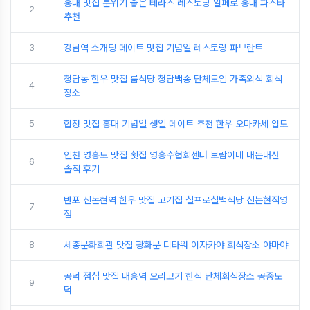
홍대 맛집 분위기 좋은 테라스 레스토랑 알페로 홍대 파스타
2
추천
3
강남역 소개팅 데이트 맛집 기념일 레스토랑 파브란트
청담동 한우 맛집 룸식당 청담백송 단체모임 가족외식 회식
4
장소
5
합정 맛집 홍대 기념일 생일 데이트 추천 한우 오마카세 압도
인천 영흥도 맛집 횟집 영흥수협회센터 보람이네 내돈내산
6
솔직 후기
반포 신논현역 한우 맛집 고기집 칠프로칠백식당 신논현직영
7
점
8
세종문화회관 맛집 광화문 디타워 이자카야 회식장소 야마야
공덕 점심 맛집 대흥역 오리고기 한식 단체회식장소 공중도
9
덕