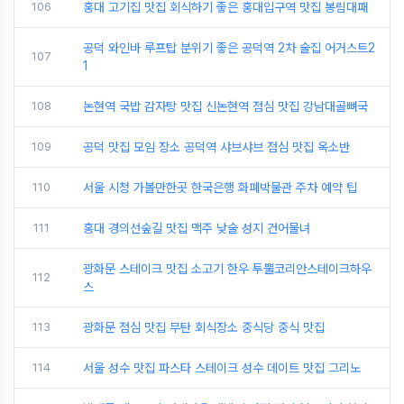
106
홍대 고기집 맛집 회식하기 좋은 홍대입구역 맛집 봉림대패
공덕 와인바 루프탑 분위기 좋은 공덕역 2차 술집 어거스트2
107
1
108
논현역 국밥 감자탕 맛집 신논현역 점심 맛집 강남대골뼈국
109
공덕 맛집 모임 장소 공덕역 샤브샤브 점심 맛집 옥소반
110
서울 시청 가볼만한곳 한국은행 화폐박물관 주차 예약 팁
111
홍대 경의선숲길 맛집 맥주 낮술 성지 건어물녀
광화문 스테이크 맛집 소고기 한우 투뿔코리안스테이크하우
112
스
113
광화문 점심 맛집 무탄 회식장소 중식당 중식 맛집
114
서울 성수 맛집 파스타 스테이크 성수 데이트 맛집 그리노