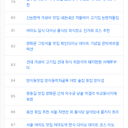
79
천
80
신논현역 가성비 맛집 내돈내산 차돌박이 고기집 논현차돌집
81
여의도 일식 다이닝 룸식당 회식장소 진가와 코스 추천
광화문 그랑서울 맛집 파인다이닝 데이트 기념일 콘피에르셀
82
렉션
건대 가성비 고기집 건대 회식 최원석의 돼지한판 서해쭈꾸
83
미
84
방이동맛집 방이동먹자골목 야장 술집 횟집 방이섬
정동길 맛집 광화문 근처 덕수궁 낮술 막걸리 무교동낙지애
85
보쌈
86
용산 횟집 추천 서울 자연산 회 룸식당 살아있네 콜키지 프리
87
서울 여의도 맛집 여의도역 한식 다이닝 데이트 코스 이도