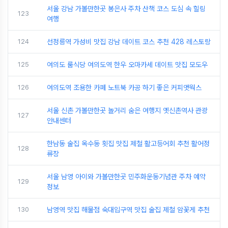
서울 강남 가볼만한곳 봉은사 주차 산책 코스 도심 속 힐링
123
여행
124
선정릉역 가성비 맛집 강남 데이트 코스 추천 428 레스토랑
125
여의도 룸식당 여의도역 한우 오마카세 데이트 맛집 모도우
126
여의도역 조용한 카페 노트북 카공 하기 좋은 커피앳웍스
서울 신촌 가볼만한곳 놀거리 숨은 여행지 옛신촌역사 관광
127
안내센터
한남동 술집 옥수동 횟집 맛집 제철 활고등어회 추천 활어정
128
류장
서울 남영 아이와 가볼만한곳 민주화운동기념관 주차 예약
129
정보
130
남영역 맛집 해물점 숙대입구역 맛집 술집 제철 암꽃게 추천