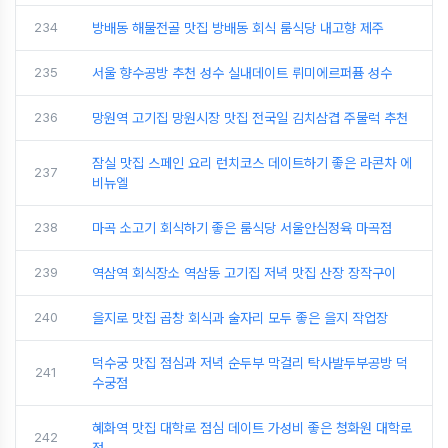
234
방배동 해물전골 맛집 방배동 회식 룸식당 내고향 제주
235
서울 향수공방 추천 성수 실내데이트 뤼미에르퍼퓸 성수
236
망원역 고기집 망원시장 맛집 전국일 김치삼겹 주물럭 추천
잠실 맛집 스페인 요리 런치코스 데이트하기 좋은 라콘차 에
237
비뉴엘
238
마곡 소고기 회식하기 좋은 룸식당 서울안심정육 마곡점
239
역삼역 회식장소 역삼동 고기집 저녁 맛집 산장 장작구이
240
을지로 맛집 곱창 회식과 술자리 모두 좋은 을지 작업장
덕수궁 맛집 점심과 저녁 순두부 막걸리 탁사발두부공방 덕
241
수궁점
혜화역 맛집 대학로 점심 데이트 가성비 좋은 청화원 대학로
242
점