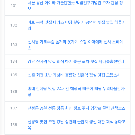
서울 용산 아이와 가볼만한곳 백범김구기념관 주차 관람 정
131
보
마포 공덕 맛집 테라스 야장 분위기 공덕역 횟집 술집 해물기
132
와
신사동 가로수길 놀거리 옷가게 쇼핑 아더에러 신사 스페이
133
스
134
강남 신사역 맛집 회식 하기 좋은 포차 횟집 바다를훔친언니
135
신촌 회전 초밥 가성비 훌륭한 신촌역 점심 맛집 으뜸스시
홍대 감자탕 맛집 24시간 해장국 뼈구이 뼈찜 누리마을감자
136
탕
137
선정릉 공원 선릉 정릉 최신 정보 주차 입장료 꿀팁 산책코스
선릉역 맛집 추천 강남 상견례 돌잔치 생신 대관 회식 동화고
138
옥