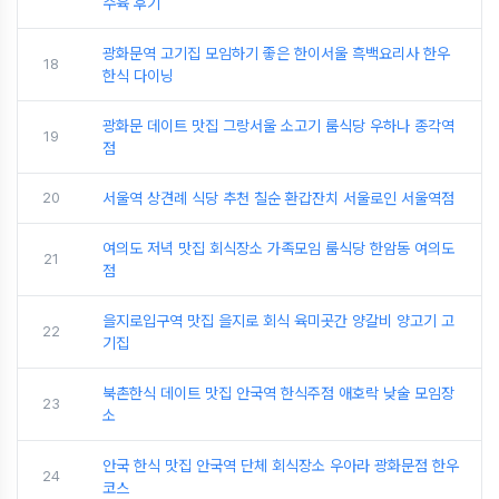
수육 후기
광화문역 고기집 모임하기 좋은 한이서울 흑백요리사 한우
18
한식 다이닝
광화문 데이트 맛집 그랑서울 소고기 룸식당 우하나 종각역
19
점
20
서울역 상견례 식당 추천 칠순 환갑잔치 서울로인 서울역점
여의도 저녁 맛집 회식장소 가족모임 룸식당 한암동 여의도
21
점
을지로입구역 맛집 을지로 회식 육미곳간 양갈비 양고기 고
22
기집
북촌한식 데이트 맛집 안국역 한식주점 애호락 낮술 모임장
23
소
안국 한식 맛집 안국역 단체 회식장소 우아라 광화문점 한우
24
코스