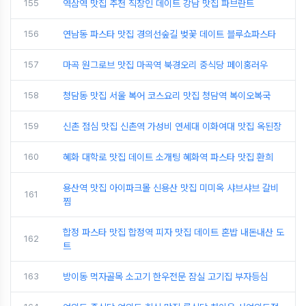
155
역삼역 맛집 추천 직장인 데이트 강남 맛집 파브란트
156
연남동 파스타 맛집 경의선숲길 벚꽃 데이트 블루쇼파스타
157
마곡 원그로브 맛집 마곡역 북경오리 중식당 페이홍러우
158
청담동 맛집 서울 복어 코스요리 맛집 청담역 복이오복국
159
신촌 점심 맛집 신촌역 가성비 연세대 이화여대 맛집 옥된장
160
혜화 대학로 맛집 데이트 소개팅 혜화역 파스타 맛집 환희
용산역 맛집 아이파크몰 신용산 맛집 미미옥 샤브샤브 갈비
161
찜
합정 파스타 맛집 합정역 피자 맛집 데이트 혼밥 내돈내산 도
162
트
163
방이동 먹자골목 소고기 한우전문 잠실 고기집 부자등심