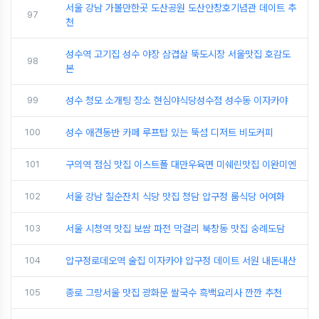
서울 강남 가볼만한곳 도산공원 도산안창호기념관 데이트 추
97
천
성수역 고기집 성수 야장 삼겹살 뚝도시장 서울맛집 호감도
98
본
99
성수 청모 소개팅 장소 현심야식당성수점 성수동 이자카야
100
성수 애견동반 카페 루프탑 있는 뚝섬 디저트 비도커피
101
구의역 점심 맛집 이스트폴 대만우육면 미쉐린맛집 이완미엔
102
서울 강남 칠순잔치 식당 맛집 청담 압구정 룸식당 어여화
103
서울 시청역 맛집 보쌈 파전 막걸리 북창동 맛집 숭례도담
104
압구정로데오역 술집 이자카야 압구정 데이트 서원 내돈내산
105
종로 그랑서울 맛집 광화문 쌀국수 흑백요리사 깐깐 추천