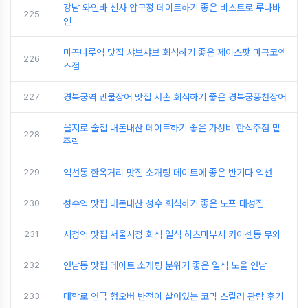
강남 와인바 신사 압구정 데이트하기 좋은 비스트로 루나바
225
인
마곡나루역 맛집 샤브샤브 회식하기 좋은 제이스팟 마곡코엑
226
스점
227
경복궁역 민물장어 맛집 서촌 회식하기 좋은 경복궁풍천장어
을지로 술집 내돈내산 데이트하기 좋은 가성비 한식주점 밑
228
주락
229
익선동 한옥거리 맛집 소개팅 데이트에 좋은 반기다 익선
230
성수역 맛집 내돈내산 성수 회식하기 좋은 노포 대성집
231
시청역 맛집 서울시청 회식 일식 히츠마부시 카이센동 무와
232
연남동 맛집 데이트 소개팅 분위기 좋은 일식 노을 연남
233
대학로 연극 행오버 반전이 살아있는 코믹 스릴러 관람 후기