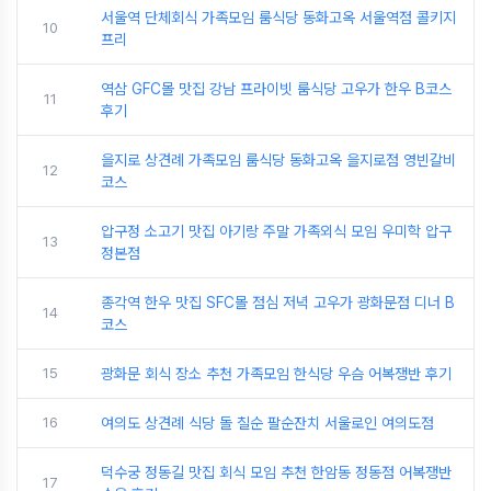
서울역 단체회식 가족모임 룸식당 동화고옥 서울역점 콜키지
10
프리
역삼 GFC몰 맛집 강남 프라이빗 룸식당 고우가 한우 B코스
11
후기
을지로 상견례 가족모임 룸식당 동화고옥 을지로점 영빈갈비
12
코스
압구정 소고기 맛집 아기랑 주말 가족외식 모임 우미학 압구
13
정본점
종각역 한우 맛집 SFC몰 점심 저녁 고우가 광화문점 디너 B
14
코스
15
광화문 회식 장소 추천 가족모임 한식당 우슴 어복쟁반 후기
16
여의도 상견례 식당 돌 칠순 팔순잔치 서울로인 여의도점
덕수궁 정동길 맛집 회식 모임 추천 한암동 정동점 어복쟁반
17