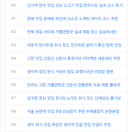
60
신사역 한우 맛집 강남 소고기 맛집 한우드림 실속 코스 후기
61
문래 맛집 문래동 와인바 다소곳 소개팅 데이트 코스 추천
62
전북 정읍 아이와 가볼만한곳 실내 체험 장소 알로에사랑
63
마포역 한식주점 회식 장소 잔치회관 분위기 좋은 한옥 맛집
64
고창 맛집 선운산 선운사 풍경식당 더덕백반 내돈내산 추천
65
공덕역 점심 한식 가성비 밥집 호랭이곳간 비빔밥 냉면
66
전라도 고창 가볼만한곳 선운사 전통문화 무료 체험 폴바셋
67
압구정 점심 맛집 중식당 js가든 회식 장소 단체모임 룸식당
68
서울 논현역 맛집 3대 강남참치 추천 우제홍참치 논현본점
69
공덕 회식 맛집 옥된장 공덕역 전골 전집 막걸리 추천