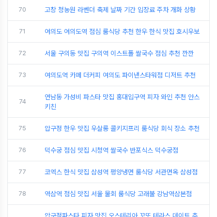
70
고창 청농원 라벤더 축제 날짜 기간 입장료 주차 개화 상황
71
여의도 여의도역 점심 룸식당 추천 한우 한식 맛집 호시우보
72
서울 구의동 맛집 구의역 이스트폴 쌀국수 점심 추천 깐깐
73
여의도역 카페 더커피 여의도 파이낸스타워점 디저트 추천
연남동 가성비 파스타 맛집 홍대입구역 피자 와인 추천 안스
74
키친
75
압구정 한우 맛집 우살롱 콜키지프리 룸식당 회식 장소 추천
76
덕수궁 점심 맛집 시청역 쌀국수 반포식스 덕수궁점
77
코엑스 한식 맛집 삼성역 평양냉면 룸식당 서관면옥 삼성점
78
역삼역 점심 맛집 서울 물회 룸식당 고래불 강남역삼본점
압구정파스타 피자 맛집 오스테리아 꼬또 테라스 데이트 추