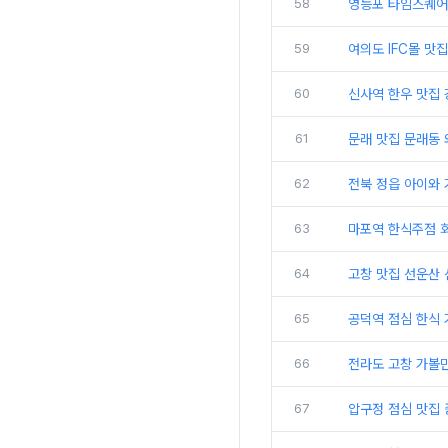
58
영등포 타임스퀘어
59
여의도 IFC몰 
60
신사역 한우 맛집 
61
문래 맛집 문래동 
62
전북 정읍 아이와
63
마포역 한식주점 회
64
고창 맛집 선운산
65
공덕역 점심 한식
66
전라도 고창 가볼
67
압구정 점심 맛집 