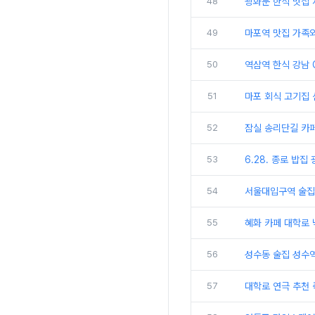
48
광화문 한식 맛집 
49
마포역 맛집 가족
50
역삼역 한식 강남 
51
마포 회식 고기집 
52
잠실 송리단길 카
53
6.28. 종로 밥
54
서울대입구역 술집
55
혜화 카페 대학로 
56
성수동 술집 성수역
57
대학로 연극 추천 