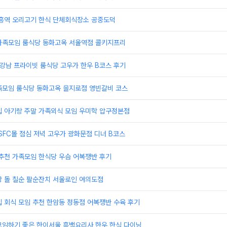
대흥역 오리고기 한식 단체회식장소 공중도덕
가족모임 룸식당 동화고옥 서울역점 콜키지프리
 강남 프라이빗 룸식당 고우가 한우 B코스 후기
족모임 룸식당 동화고옥 을지로점 영빈갈비 코스
집 아기랑 주말 가족외식 모임 우미학 압구정본점
SFC몰 점심 저녁 고우가 광화문점 디너 B코스
추천 가족모임 한식당 우슴 어복쟁반 후기
당 돌 칠순 팔순잔치 서울로인 여의도점
 회식 모임 추천 한암동 정동점 어복쟁반 수육 후기
모임하기 좋은 한이서울 흑백요리사 한우 한식 다이닝