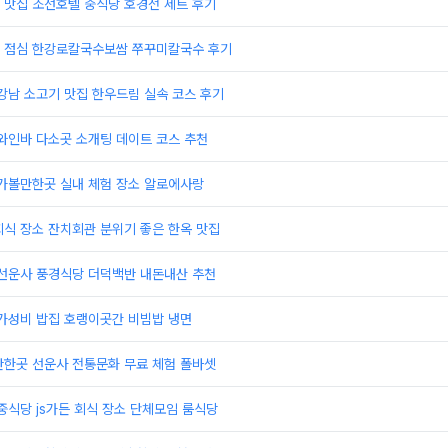
 맛집 조선호텔 중식당 호경전 세트 후기
맛집 점심 한강로칼국수보쌈 쭈꾸미칼국수 후기
강남 소고기 맛집 한우드림 실속 코스 후기
와인바 다소곳 소개팅 데이트 코스 추천
 가볼만한곳 실내 체험 장소 알로에사랑
식 장소 잔치회관 분위기 좋은 한옥 맛집
 선운사 풍경식당 더덕백반 내돈내산 추천
 가성비 밥집 호랭이곳간 비빔밥 냉면
만한곳 선운사 전통문화 무료 체험 폴바셋
중식당 js가든 회식 장소 단체모임 룸식당