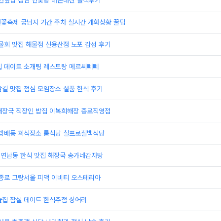
 연잎밥 점심 연꽃향 내돈내산 솔직후기
연꽃축제 궁남지 기간 주차 실시간 개화상황 꿀팁
물회 맛집 해물점 신용산점 노포 감성 후기
집 데이트 소개팅 레스토랑 메르씨삐삐
길 맛집 점심 모임장소 설품 한식 후기
해장국 직장인 밥집 이복희해장 종로직영점
 방배동 회식장소 룸식당 칠프로칠백식당
 연남동 한식 맛집 해장국 송가네감자탕
 종로 그랑서울 피맥 이비티 오스테리아
술집 잠실 데이트 한식주점 싱어리