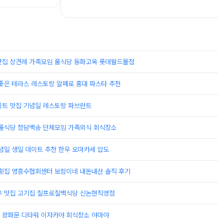
맛집 상견례 가족모임 룸식당 동화고옥 롯데월드몰점
좋은 테라스 레스토랑 알페로 홍대 파스타 추천
이트 맛집 기념일 레스토랑 파브란트
 룸식당 청담백송 단체모임 가족외식 회식장소
념일 생일 데이트 추천 한우 오마카세 압도
 횟집 영흥수협회센터 보람이네 내돈내산 솔직 후기
우 맛집 고기집 칠프로칠백식당 신논현직영점
 광화문 디타워 이자카야 회식장소 야마야