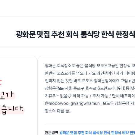
광화문 맛집 추천 회식 룸식당 한식 한정식
광화문 회식장소로 좋은 룸식당 모도우고급진 한정식 코
한번씩 코스요리를 먹으러 가요.와인쟁이인 제가 페어링
질리지 않는 맛집!바로 모도우 광화문점이에요.그럼 n번째
광화문점🏡 서울 종로구 율곡로 6트윈트리타워 B동 M층📞 
기휴무 - 없음📋 예약 가능 / 주차 가능 / 단체석(프라이
@modowoo_gwangwhamun_ 모도우 광화문점 
장소의 다른 글
...
원문링크
광화문 맛집 추천 회식 룸식당 한식 한정식 예약 찐