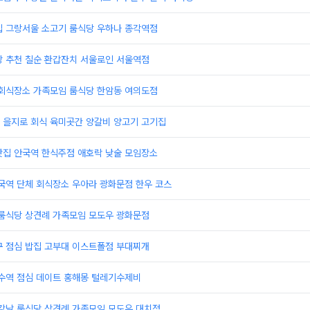
집 그랑서울 소고기 룸식당 우하나 종각역점
당 추천 칠순 환갑잔치 서울로인 서울역점
 회식장소 가족모임 룸식당 한암동 여의도점
 을지로 회식 육미곳간 양갈비 양고기 고기집
맛집 안국역 한식주점 애호락 낮술 모임장소
국역 단체 회식장소 우아라 광화문점 한우 코스
 룸식당 상견례 가족모임 모도우 광화문점
구 점심 밥집 고부대 이스트폴점 부대찌개
성수역 점심 데이트 홍해몽 털레기수제비
 강남 룸식당 상견례 가족모임 모도우 대치점