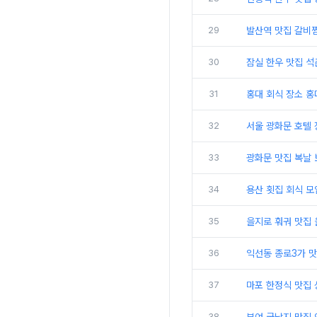
29
발산역 맛집 갈비찜
30
잠실 한우 맛집 
31
홍대 회식 장소 
32
서울 광화문 호텔
33
광화문 맛집 복날 
34
용산 횟집 회식 모
35
을지로 훠궈 맛집
36
익선동 종로3가 
37
마포 한정식 맛집
38