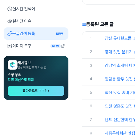
실시간 검색어
실시간 이슈
등록된 모든 글
구글검색 등록
NEW
1
잠실 롯데월드몰 
이미지 도구
NEW
2
홍대 맛집 분위기 
캐시큐브
3
강남역 소개팅 데
일상이 포인트가 되는 앱
쇼핑 경유
4
청담동 한우 맛집
각종 미션으로 적립
앱다운로드 ㄱㄱ?
→
5
합정 맛집 홍대 기
6
인천 영흥도 맛집
7
반포 신논현역 한
8
세종문화회관 맛집