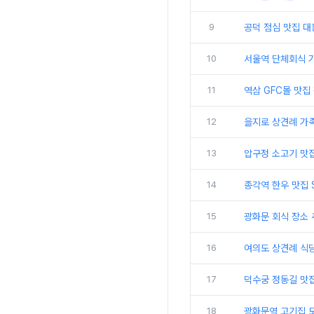
9
공덕 점심 맛집 
10
서울역 단체회식 
11
역삼 GFC몰 맛집
12
을지로 상견례 가
13
압구정 소고기 맛
14
종각역 한우 맛집 
15
광화문 회식 장소 
16
여의도 상견례 식
17
덕수궁 정동길 맛집
18
광화문역 고기집 