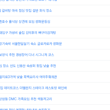
 갈비탕 마곡 점심 맛집 설반 회식 장소
석촌호수 룸식당 상견례 모임 광화문등심
홍대입구 가성비 술집 김덕후의 뼈구이감자탕
 장기숙박 서울한달살기 숙소 글로카로카 광화문
보양식 추천 경성장어 디너 시그니처 코스
임 장소 선도 신용산 숙성회 횟집 낮술 추천
 을지로3가역 낮술 흑백요리사 여의주훠궈관
맛집 데이트코스 더멜란지 스테이크 레스토랑 와인바
 상암동 DMC 가족모임 추천 색동저고리