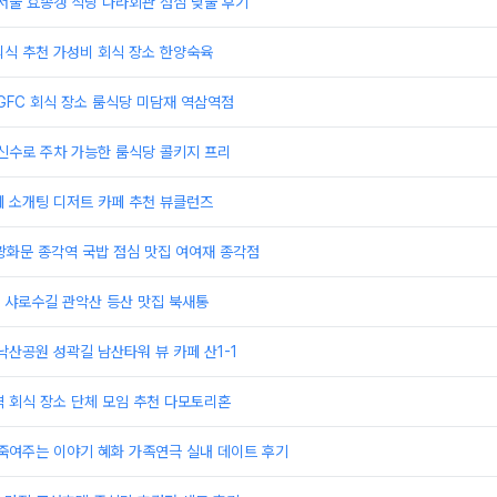
서울 효종갱 식당 나라회관 점심 낮술 후기
외식 추천 가성비 회식 장소 한양숙육
GFC 회식 장소 룸식당 미담재 역삼역점
신수로 주차 가능한 룸식당 콜키지 프리
페 소개팅 디저트 카페 추천 뷰클런즈
집 광화문 종각역 국밥 점심 맛집 여여재 종각점
 샤로수길 관악산 등산 맛집 북새통
낙산공원 성곽길 남산타워 뷰 카페 산1-1
 회식 장소 단체 모임 추천 다모토리혼
죽여주는 이야기 혜화 가족연극 실내 데이트 후기