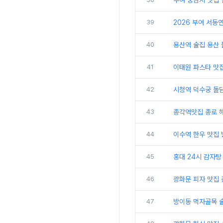
부여 궁남지 맛집
39
2026 부여 서동
40
용산역 술집 용산 
41
이태원 파스타 맛
42
시청역 덕수궁 돌담
43
종각역맛집 종로 
44
이수역 한우 맛집
45
홍대 24시 감자탕
46
광화문 피자 맛집
47
방이동 먹자골목 