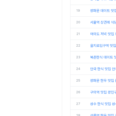
19
광화문 데이트 맛
20
서울역 상견례 식
21
여의도 저녁 맛집
22
을지로입구역 맛집
23
북촌한식 데이트 
24
안국 한식 맛집 안
25
광화문 한우 맛집
26
구의역 맛집 광진
27
성수 한식 맛집 
28
선릉역 한우 맛집