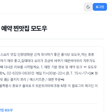
로그인
 예약 찐맛집 모도우
스요리 맛집 인정!광화문 근처 회식하기 좋은 룸식당 모도우,저는 종종
하기 매우 좋고,갈때마다 요리가 조금씩 바뀌기 때문에아무리 자주가도
 다녀온 리뷰를 시작할게요. 1. 매장 기본 정보 및 예약 링크 🍴 모도우
02-6329-0630⏰ 매일 11시30분~22시 (B.T. 15시~17시)❌ 정
빗 룸)/ 콜키지 프리 / 예스키즈존 / 대면 주문📲
서울특별시 종로구 율곡로 6 트윈트리타워 B동 M층 이 블로그의 체크인 이
맛집 모도우