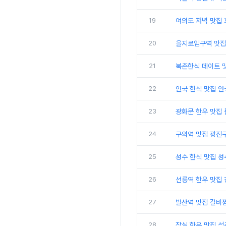
19
여의도 저녁 맛집
20
을지로입구역 맛집
21
북촌한식 데이트 
22
안국 한식 맛집 안
23
광화문 한우 맛집
24
구의역 맛집 광진
25
성수 한식 맛집 
26
선릉역 한우 맛집
27
발산역 맛집 갈비찜
28
잠실 한우 맛집 