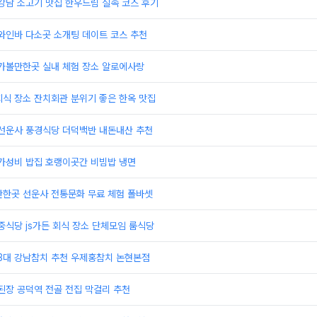
강남 소고기 맛집 한우드림 실속 코스 후기
와인바 다소곳 소개팅 데이트 코스 추천
 가볼만한곳 실내 체험 장소 알로에사랑
식 장소 잔치회관 분위기 좋은 한옥 맛집
 선운사 풍경식당 더덕백반 내돈내산 추천
 가성비 밥집 호랭이곳간 비빔밥 냉면
만한곳 선운사 전통문화 무료 체험 폴바셋
중식당 js가든 회식 장소 단체모임 룸식당
 3대 강남참치 추천 우제홍참치 논현본점
된장 공덕역 전골 전집 막걸리 추천