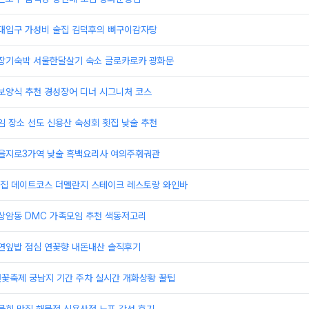
홍대입구 가성비 술집 김덕후의 뼈구이감자탕
 장기숙박 서울한달살기 숙소 글로카로카 광화문
보양식 추천 경성장어 디너 시그니처 코스
임 장소 선도 신용산 숙성회 횟집 낮술 추천
 을지로3가역 낮술 흑백요리사 여의주훠궈관
맛집 데이트코스 더멜란지 스테이크 레스토랑 와인바
 상암동 DMC 가족모임 추천 색동저고리
 연잎밥 점심 연꽃향 내돈내산 솔직후기
연꽃축제 궁남지 기간 주차 실시간 개화상황 꿀팁