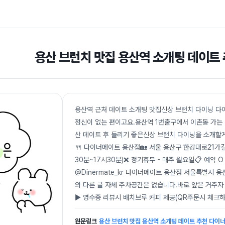
용산 브런치 맛집 용산역 소개팅 데이트
용산역 근처 데이트 소개팅 맛집신상 브런치 다이닝 
정신이 없는 편이고요.용산역 1번출구에서 이촌동 가
산 데이트 후 들리기 좋은신상 브런치 다이닝을 소개할게
🍴 다이너메이트 용산점🏡 서울 용산구 한강대로21가길 49
30분~17시30분)❌ 정기휴무 - 매주 월요일📋 예약 O /
@Dinermate_kr 다이너메이트 용산점 서울특별시 
의 다른 글 자체 주차공간은 없습니다.바로 앞은 거주자 
▶ 영수증 리뷰시 배치브루 커피 제공(QR주문시 체크하
원문링크
용산 브런치 맛집 용산역 소개팅 데이트 추천 다이