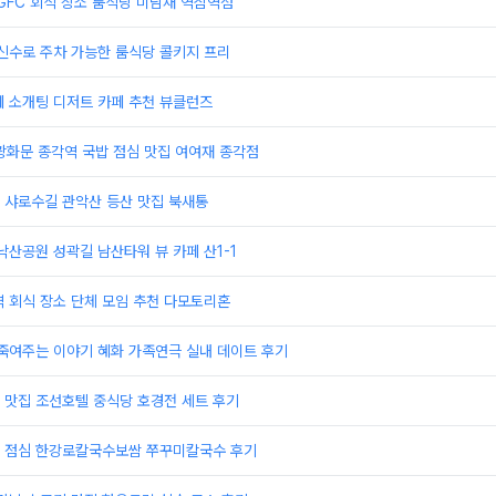
GFC 회식 장소 룸식당 미담재 역삼역점
신수로 주차 가능한 룸식당 콜키지 프리
페 소개팅 디저트 카페 추천 뷰클런즈
집 광화문 종각역 국밥 점심 맛집 여여재 종각점
 샤로수길 관악산 등산 맛집 북새통
낙산공원 성곽길 남산타워 뷰 카페 산1-1
 회식 장소 단체 모임 추천 다모토리혼
죽여주는 이야기 혜화 가족연극 실내 데이트 후기
 맛집 조선호텔 중식당 호경전 세트 후기
맛집 점심 한강로칼국수보쌈 쭈꾸미칼국수 후기