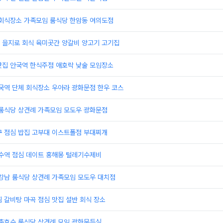
 회식장소 가족모임 룸식당 한암동 여의도점
 을지로 회식 육미곳간 양갈비 양고기 고기집
맛집 안국역 한식주점 애호락 낮술 모임장소
국역 단체 회식장소 우아라 광화문점 한우 코스
 룸식당 상견례 가족모임 모도우 광화문점
구 점심 밥집 고부대 이스트폴점 부대찌개
성수역 점심 데이트 홍해몽 털레기수제비
 강남 룸식당 상견례 가족모임 모도우 대치점
 갈비탕 마곡 점심 맛집 설반 회식 장소
석촌호수 룸식당 상견례 모임 광화문등심