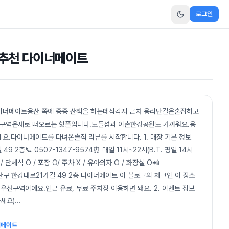
로그인
 추천 다이너메이트
다이너메이트용산 쪽에 종종 산책을 하는데삼각지 근처 용리단길은혼잡하고
는 구역은새로 떠오르는 핫플입니다.노들섬과 이촌한강공원도 가까워요.용
요.다이너메이트를 다녀온솔직 리뷰를 시작합니다. 1. 매장 기본 정보
 2층📞 0507-1347-9574⏰ 매일 11시~22시(B.T. 평일 14시
 단체석 O / 포장 O/ 주차 X / 유아의자 O / 화장실 O📲
용산구 한강대로21가길 49 2층 다이너메이트 이 블로그의 체크인 이 장소
우선구역이에요.인근 유료, 무료 주차장 이용하면 돼요. 2. 이벤트 정보
세요)
...
너메이트