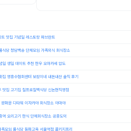
이트 맛집 기념일 레스토랑 파브란트
 룸식당 청담백송 단체모임 가족외식 회식장소
념일 생일 데이트 추천 한우 오마카세 압도
 횟집 영흥수협회센터 보람이네 내돈내산 솔직 후기
우 맛집 고기집 칠프로칠백식당 신논현직영점
 광화문 디타워 이자카야 회식장소 야마야
대흥역 오리고기 한식 단체회식장소 공중도덕
가족모임 룸식당 동화고옥 서울역점 콜키지프리