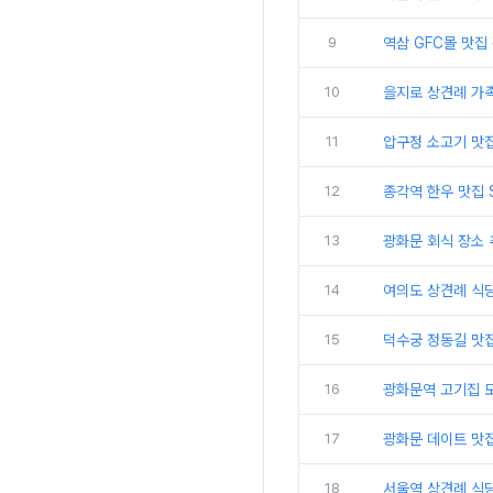
9
역삼 GFC몰 맛집
10
을지로 상견례 가
11
압구정 소고기 맛
12
종각역 한우 맛집 
13
광화문 회식 장소 
14
여의도 상견례 식
15
덕수궁 정동길 맛집
16
광화문역 고기집 
17
광화문 데이트 맛
18
서울역 상견례 식