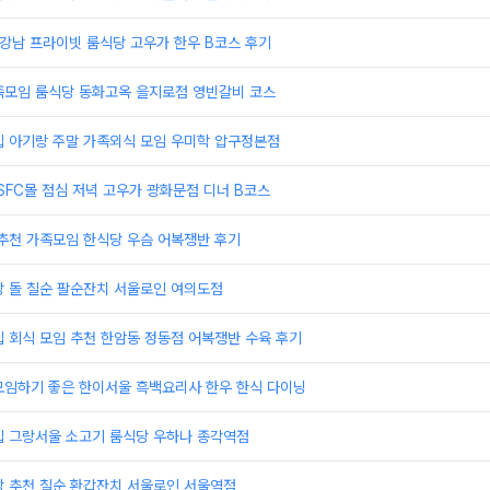
 강남 프라이빗 룸식당 고우가 한우 B코스 후기
족모임 룸식당 동화고옥 을지로점 영빈갈비 코스
집 아기랑 주말 가족외식 모임 우미학 압구정본점
SFC몰 점심 저녁 고우가 광화문점 디너 B코스
추천 가족모임 한식당 우슴 어복쟁반 후기
당 돌 칠순 팔순잔치 서울로인 여의도점
 회식 모임 추천 한암동 정동점 어복쟁반 수육 후기
모임하기 좋은 한이서울 흑백요리사 한우 한식 다이닝
집 그랑서울 소고기 룸식당 우하나 종각역점
당 추천 칠순 환갑잔치 서울로인 서울역점