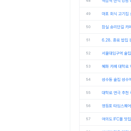
48
역삼역 한식 강남 
49
마포 회식 고기집 
50
잠실 송리단길 카
51
6.28. 종로 밥
52
서울대입구역 술집
53
혜화 카페 대학로 
54
성수동 술집 성수역
55
대학로 연극 추천 
56
영등포 타임스퀘어
57
여의도 IFC몰 