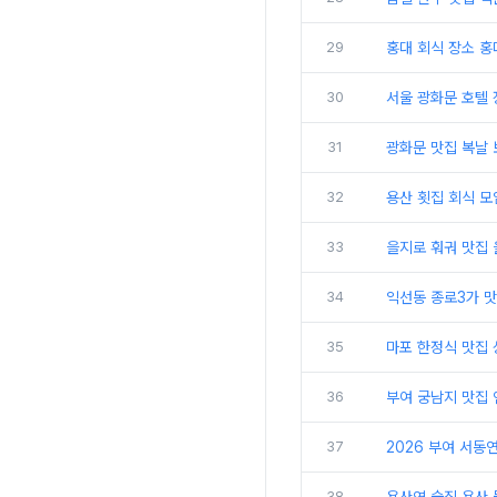
29
홍대 회식 장소 
30
서울 광화문 호텔
31
광화문 맛집 복날 
32
용산 횟집 회식 모
33
을지로 훠궈 맛집
34
익선동 종로3가 
35
마포 한정식 맛집
36
부여 궁남지 맛집
37
2026 부여 서동
38