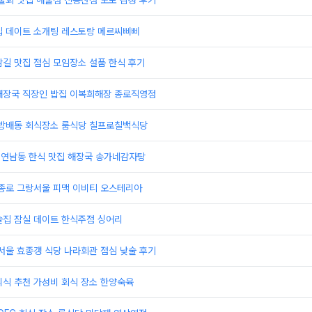
물회 맛집 해물점 신용산점 노포 감성 후기
집 데이트 소개팅 레스토랑 메르씨삐삐
길 맛집 점심 모임장소 설품 한식 후기
해장국 직장인 밥집 이복희해장 종로직영점
 방배동 회식장소 룸식당 칠프로칠백식당
 연남동 한식 맛집 해장국 송가네감자탕
 종로 그랑서울 피맥 이비티 오스테리아
술집 잠실 데이트 한식주점 싱어리
서울 효종갱 식당 나라회관 점심 낮술 후기
외식 추천 가성비 회식 장소 한양숙육