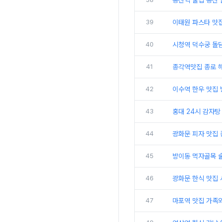
용산역 술집 용산 
39
이태원 파스타 맛
40
시청역 덕수궁 돌담
41
종각역맛집 종로 
42
이수역 한우 맛집
43
홍대 24시 감자탕
44
광화문 피자 맛집
45
방이동 먹자골목 
46
광화문 한식 맛집 
47
마포역 맛집 가족