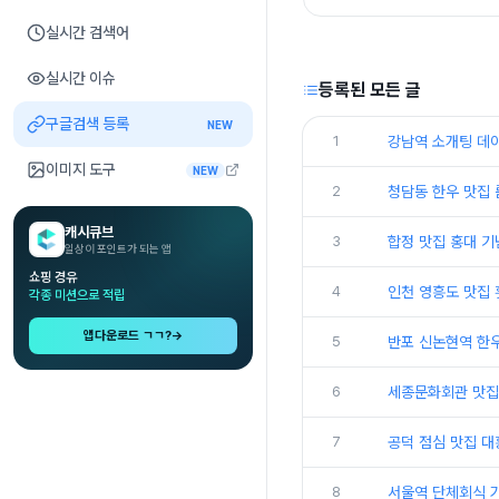
실시간 검색어
실시간 이슈
등록된 모든 글
구글검색 등록
NEW
1
강남역 소개팅 데
이미지 도구
NEW
2
청담동 한우 맛집
캐시큐브
3
합정 맛집 홍대 기
일상이 포인트가 되는 앱
쇼핑 경유
4
인천 영흥도 맛집
각종 미션으로 적립
앱다운로드 ㄱㄱ?
→
5
반포 신논현역 한
6
세종문화회관 맛집
7
공덕 점심 맛집 
8
서울역 단체회식 