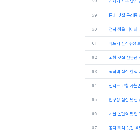
58
신사역 한우 맛집 
59
문래 맛집 문래동 
60
전북 정읍 아이와
61
마포역 한식주점 회
62
고창 맛집 선운산
63
공덕역 점심 한식
64
전라도 고창 가볼
65
압구정 점심 맛집 
66
서울 논현역 맛집
67
공덕 회식 맛집 옥