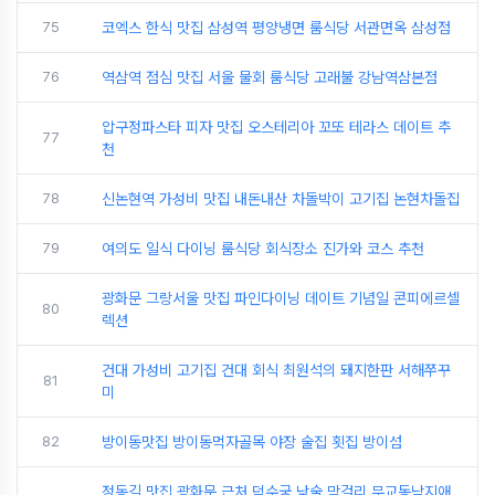
75
코엑스 한식 맛집 삼성역 평양냉면 룸식당 서관면옥 삼성점
76
역삼역 점심 맛집 서울 물회 룸식당 고래불 강남역삼본점
압구정파스타 피자 맛집 오스테리아 꼬또 테라스 데이트 추
77
천
78
신논현역 가성비 맛집 내돈내산 차돌박이 고기집 논현차돌집
79
여의도 일식 다이닝 룸식당 회식장소 진가와 코스 추천
광화문 그랑서울 맛집 파인다이닝 데이트 기념일 콘피에르셀
80
렉션
건대 가성비 고기집 건대 회식 최원석의 돼지한판 서해쭈꾸
81
미
82
방이동맛집 방이동먹자골목 야장 술집 횟집 방이섬
정동길 맛집 광화문 근처 덕수궁 낮술 막걸리 무교동낙지애