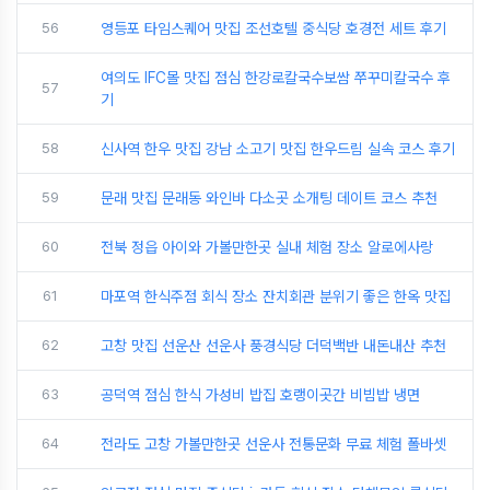
56
영등포 타임스퀘어 맛집 조선호텔 중식당 호경전 세트 후기
여의도 IFC몰 맛집 점심 한강로칼국수보쌈 쭈꾸미칼국수 후
57
기
58
신사역 한우 맛집 강남 소고기 맛집 한우드림 실속 코스 후기
59
문래 맛집 문래동 와인바 다소곳 소개팅 데이트 코스 추천
60
전북 정읍 아이와 가볼만한곳 실내 체험 장소 알로에사랑
61
마포역 한식주점 회식 장소 잔치회관 분위기 좋은 한옥 맛집
62
고창 맛집 선운산 선운사 풍경식당 더덕백반 내돈내산 추천
63
공덕역 점심 한식 가성비 밥집 호랭이곳간 비빔밥 냉면
64
전라도 고창 가볼만한곳 선운사 전통문화 무료 체험 폴바셋