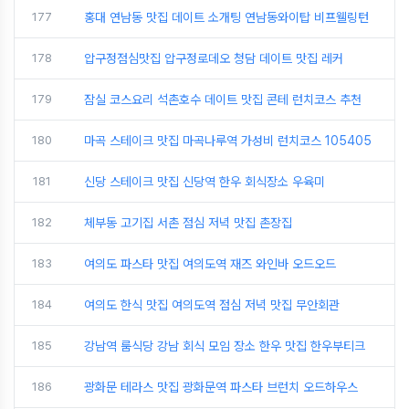
177
홍대 연남동 맛집 데이트 소개팅 연남동와이탑 비프웰링턴
178
압구정점심맛집 압구정로데오 청담 데이트 맛집 레커
179
잠실 코스요리 석촌호수 데이트 맛집 콘테 런치코스 추천
180
마곡 스테이크 맛집 마곡나루역 가성비 런치코스 105405
181
신당 스테이크 맛집 신당역 한우 회식장소 우육미
182
체부동 고기집 서촌 점심 저녁 맛집 촌장집
183
여의도 파스타 맛집 여의도역 재즈 와인바 오드오드
184
여의도 한식 맛집 여의도역 점심 저녁 맛집 무안회관
185
강남역 룸식당 강남 회식 모임 장소 한우 맛집 한우부티크
186
광화문 테라스 맛집 광화문역 파스타 브런치 오드하우스