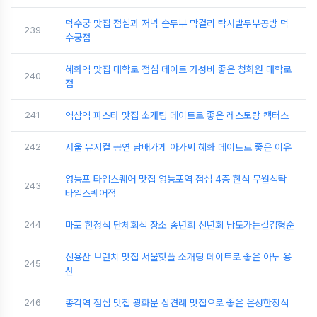
덕수궁 맛집 점심과 저녁 순두부 막걸리 탁사발두부공방 덕
239
수궁점
혜화역 맛집 대학로 점심 데이트 가성비 좋은 청화원 대학로
240
점
241
역삼역 파스타 맛집 소개팅 데이트로 좋은 레스토랑 캑터스
242
서울 뮤지컬 공연 담배가게 아가씨 혜화 데이트로 좋은 이유
영등포 타임스퀘어 맛집 영등포역 점심 4층 한식 무월식탁
243
타임스퀘어점
244
마포 한정식 단체회식 장소 송년회 신년회 남도가는길김형순
신용산 브런치 맛집 서울핫플 소개팅 데이트로 좋은 아투 용
245
산
246
종각역 점심 맛집 광화문 상견례 맛집으로 좋은 은성한정식