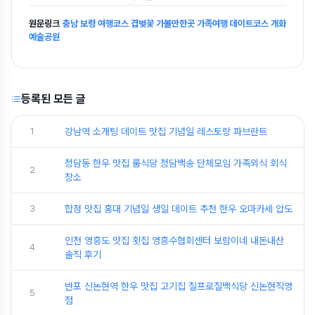
원문링크
충남 보령 여행코스 겹벚꽃 가볼만한곳 가족여행 데이트코스 개화
예술공원
등록된 모든 글
1
강남역 소개팅 데이트 맛집 기념일 레스토랑 파브란트
청담동 한우 맛집 룸식당 청담백송 단체모임 가족외식 회식
2
장소
3
합정 맛집 홍대 기념일 생일 데이트 추천 한우 오마카세 압도
인천 영흥도 맛집 횟집 영흥수협회센터 보람이네 내돈내산
4
솔직 후기
반포 신논현역 한우 맛집 고기집 칠프로칠백식당 신논현직영
5
점