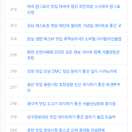
마곡 원그로브 맛집 마곡역 점심 회전초밥 스시마우 원그로
212
브점
213
강남 레스토랑 청담 와인바 블러프 기념일 데이트로 좋은 곳
214
잠실 생면 파스타 맛집 흑백요리사2 소피텔 더이탈리안클럽
화천 산천어축제 2026 모든 정보 아이와 함께 가볼만한곳
215
추천
216
상암 맛집 상암 DMC 점심 분위기 좋은 일식 시카노이에
용산 맛집 용문시장 효창공원 인근 회식하기 좋은 찌갠쭈꾸
217
미
218
종각역 맛집 소고기 회식하기 좋은 서울안심정육 종각점
219
압구정로데오 맛집 데이트하기 좋은 분위기 술집 도슬박
220
광양 맛집 광양시청 포스코 근처 중마동 은성면옥