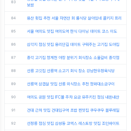
83
보쌈
84
용산 횟집 추천 서울 자연산 회 룸식당 살아있네 콜키지 프리
85
서울 여의도 맛집 여의도역 한식 다이닝 데이트 코스 이도
86
삼각지 점심 맛집 용리단길 데이트 구워주는 고기집 도야집
87
종각 고기집 청계천 야장 분위기 회식장소 소울갈비 종각점
88
선릉 고깃집 선릉역 소고기 회식 장소 강남한우정육식당
89
선릉역 삼겹살 맛집 선릉 외식장소 추천 청와대소금구이
90
여의도 공원 맛집 IFC몰 주차 요금 유주키친 점심 내돈내산
91
건대 근처 맛집 건대입구역 초밥 찐맛집 쿠우쿠우 블루레일
92
선정릉 점심 맛집 삼성동 코엑스 레스토랑 맛집 조인바이트