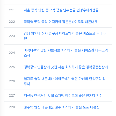
221
서울 종각 맛집 종각역 점심 만두전골 권영수대가전골
222
공덕역 맛집 공덕 이자카야 작은문바이도쿄 내돈내산
강남 와인바 신사 압구정 데이트하기 좋은 비스트로 루나바
223
인
마곡나루역 맛집 샤브샤브 회식하기 좋은 제이스팟 마곡코엑
224
스점
225
경복궁역 민물장어 맛집 서촌 회식하기 좋은 경복궁풍천장어
을지로 술집 내돈내산 데이트하기 좋은 가성비 한식주점 밑
226
주락
227
익선동 한옥거리 맛집 소개팅 데이트에 좋은 반기다 익선
228
성수역 맛집 내돈내산 성수 회식하기 좋은 노포 대성집