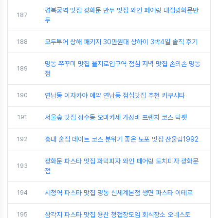
경복궁역 맛집 광화문 만두 맛집 와인 페어링 대접광화문만
187
두
188
모두투어 상해 패키지 30만원대 상하이 3박4일 솔직 후기
명동 쭈꾸미 맛집 을지로입구역 점심 저녁 맛집 손의손 명동
189
점
190
연남동 이자카야 예약 연남동 점심맛집 추천 카쿠시타
191
서울숲 맛집 성수동 오마카세 가성비 프렌치 코스 덕팻
192
홍대 술집 데이트 코스 분위기 좋은 노포 맛집 산울림1992
광화문 파스타 맛집 화덕피자 와인 페어링 도치피자 광화문
193
점
194
시청역 파스타 맛집 명동 신세계본점 생면 파스타 이테르
195
삼각지 파스타 맛집 용산 청첩장모임 회식장소 오네스토