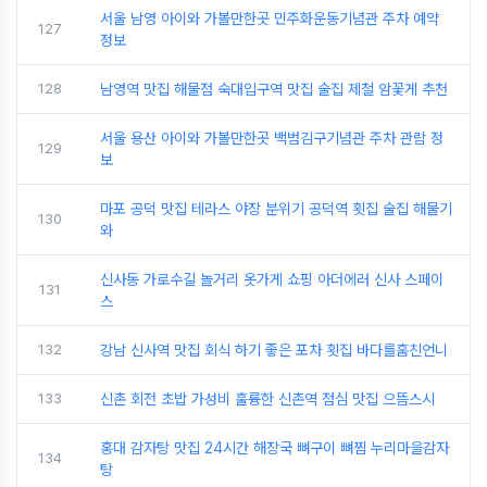
서울 남영 아이와 가볼만한곳 민주화운동기념관 주차 예약
127
정보
128
남영역 맛집 해물점 숙대입구역 맛집 술집 제철 암꽃게 추천
서울 용산 아이와 가볼만한곳 백범김구기념관 주차 관람 정
129
보
마포 공덕 맛집 테라스 야장 분위기 공덕역 횟집 술집 해물기
130
와
신사동 가로수길 놀거리 옷가게 쇼핑 아더에러 신사 스페이
131
스
132
강남 신사역 맛집 회식 하기 좋은 포차 횟집 바다를훔친언니
133
신촌 회전 초밥 가성비 훌륭한 신촌역 점심 맛집 으뜸스시
홍대 감자탕 맛집 24시간 해장국 뼈구이 뼈찜 누리마을감자
134
탕