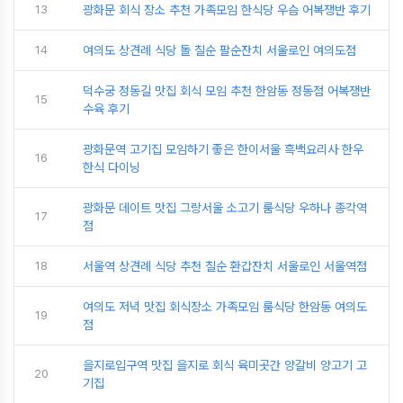
13
광화문 회식 장소 추천 가족모임 한식당 우슴 어복쟁반 후기
14
여의도 상견례 식당 돌 칠순 팔순잔치 서울로인 여의도점
덕수궁 정동길 맛집 회식 모임 추천 한암동 정동점 어복쟁반
15
수육 후기
광화문역 고기집 모임하기 좋은 한이서울 흑백요리사 한우
16
한식 다이닝
광화문 데이트 맛집 그랑서울 소고기 룸식당 우하나 종각역
17
점
18
서울역 상견례 식당 추천 칠순 환갑잔치 서울로인 서울역점
여의도 저녁 맛집 회식장소 가족모임 룸식당 한암동 여의도
19
점
을지로입구역 맛집 을지로 회식 육미곳간 양갈비 양고기 고
20
기집