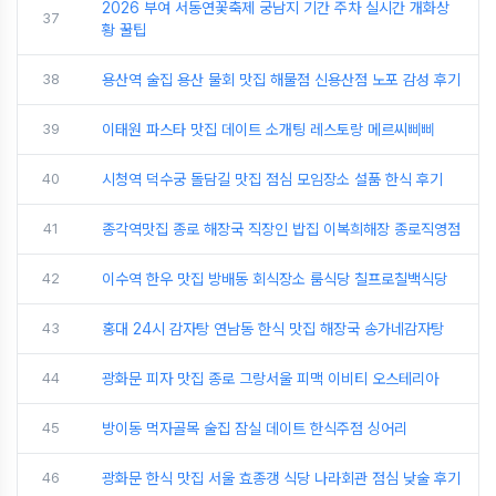
2026 부여 서동연꽃축제 궁남지 기간 주차 실시간 개화상
37
황 꿀팁
38
용산역 술집 용산 물회 맛집 해물점 신용산점 노포 감성 후기
39
이태원 파스타 맛집 데이트 소개팅 레스토랑 메르씨삐삐
40
시청역 덕수궁 돌담길 맛집 점심 모임장소 설품 한식 후기
41
종각역맛집 종로 해장국 직장인 밥집 이복희해장 종로직영점
42
이수역 한우 맛집 방배동 회식장소 룸식당 칠프로칠백식당
43
홍대 24시 감자탕 연남동 한식 맛집 해장국 송가네감자탕
44
광화문 피자 맛집 종로 그랑서울 피맥 이비티 오스테리아
45
방이동 먹자골목 술집 잠실 데이트 한식주점 싱어리
46
광화문 한식 맛집 서울 효종갱 식당 나라회관 점심 낮술 후기