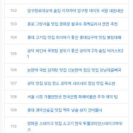
102
압구정로데오역 술집 이자카야 압구정 데이트 서원 내돈내산
103
종로 그랑서울 맛집 광화문 쌀국수 흑백요리사 깐깐 추천
104
홍대 고기집 맛집 회식하기 좋은 홍대입구역 맛집 봉림대패
공덕 와인바 루프탑 분위기 좋은 공덕역 2차 술집 어거스트2
105
1
106
논현역 국밥 감자탕 맛집 신논현역 점심 맛집 강남대골뼈국
107
공덕 맛집 모임 장소 공덕역 샤브샤브 점심 맛집 옥소반
108
서울 시청 가볼만한곳 한국은행 화폐박물관 주차 예약 팁
109
홍대 경의선숲길 맛집 맥주 낮술 성지 건어물녀
광화문 스테이크 맛집 소고기 한우 투뿔코리안스테이크하우
110
스