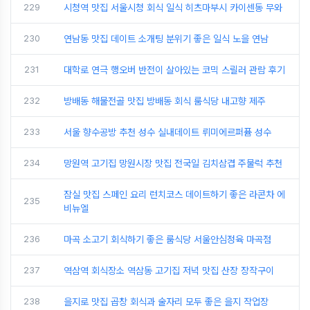
229
시청역 맛집 서울시청 회식 일식 히츠마부시 카이센동 무와
230
연남동 맛집 데이트 소개팅 분위기 좋은 일식 노을 연남
231
대학로 연극 행오버 반전이 살아있는 코믹 스릴러 관람 후기
232
방배동 해물전골 맛집 방배동 회식 룸식당 내고향 제주
233
서울 향수공방 추천 성수 실내데이트 뤼미에르퍼퓸 성수
234
망원역 고기집 망원시장 맛집 전국일 김치삼겹 주물럭 추천
잠실 맛집 스페인 요리 런치코스 데이트하기 좋은 라콘차 에
235
비뉴엘
236
마곡 소고기 회식하기 좋은 룸식당 서울안심정육 마곡점
237
역삼역 회식장소 역삼동 고기집 저녁 맛집 산장 장작구이
238
을지로 맛집 곱창 회식과 술자리 모두 좋은 을지 작업장