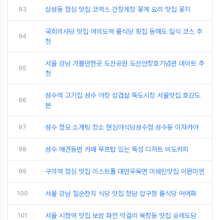
93
삼성동 점심 맛집 코엑스 간장게장 꽃게 요리 맛집 꽃지
국회의사당 맛집 여의도역 룸식당 횟집 동해도 일식 코스 추
94
천
서울 강남 가볼만한곳 도산공원 도산안창호기념관 데이트 추
95
천
성수역 고기집 성수 야장 삼겹살 뚝도시장 서울맛집 호감도
96
본
97
성수 청모 소개팅 장소 현심야식당성수점 성수동 이자카야
98
성수 애견동반 카페 루프탑 있는 뚝섬 디저트 비도커피
99
구의역 점심 맛집 이스트폴 대만우육면 미쉐린맛집 이완미엔
100
서울 강남 칠순잔치 식당 맛집 청담 압구정 룸식당 어여화
101
서울 시청역 맛집 보쌈 파전 막걸리 북창동 맛집 숭례도담