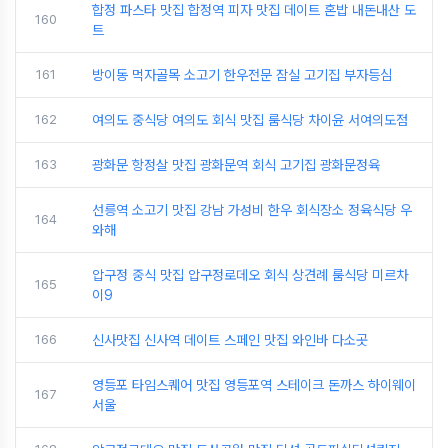
합정 파스타 맛집 합정역 피자 맛집 데이트 혼밥 내돈내산 도
160
트
161
방이동 먹자골목 소고기 한우전문 잠실 고기집 부자등심
162
여의도 중식당 여의도 회식 맛집 룸식당 차이윤 서여의도점
163
광화문 항정살 맛집 광화문역 회식 고기집 광화문정육
선릉역 소고기 맛집 강남 가성비 한우 회식장소 정육식당 우
164
와해
압구정 중식 맛집 압구정로데오 회식 상견례 룸식당 미르차
165
이9
166
신사맛집 신사역 데이트 스페인 맛집 와인바 다소곳
영등포 타임스퀘어 맛집 영등포역 스테이크 돈까스 하이웨이
167
서울