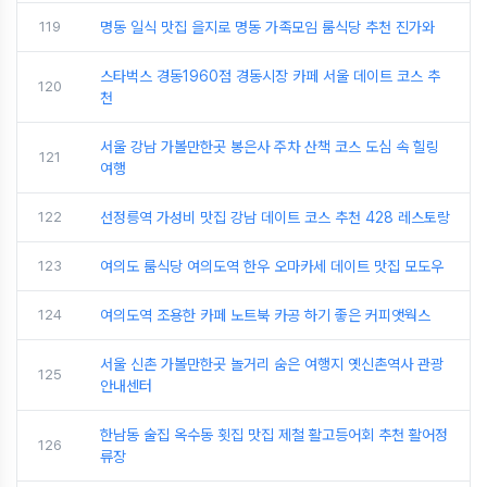
119
명동 일식 맛집 을지로 명동 가족모임 룸식당 추천 진가와
스타벅스 경동1960점 경동시장 카페 서울 데이트 코스 추
120
천
서울 강남 가볼만한곳 봉은사 주차 산책 코스 도심 속 힐링
121
여행
122
선정릉역 가성비 맛집 강남 데이트 코스 추천 428 레스토랑
123
여의도 룸식당 여의도역 한우 오마카세 데이트 맛집 모도우
124
여의도역 조용한 카페 노트북 카공 하기 좋은 커피앳웍스
서울 신촌 가볼만한곳 놀거리 숨은 여행지 옛신촌역사 관광
125
안내센터
한남동 술집 옥수동 횟집 맛집 제철 활고등어회 추천 활어정
126
류장