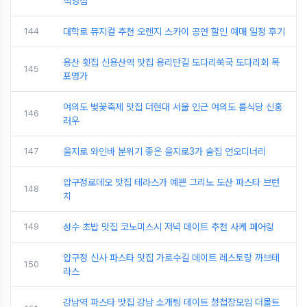
직영점
144
대학로 뮤지컬 추천 오렌지 스카이 공연 할인 예매 일정 후기
용산 횟집 신용산역 맛집 용리단길 도다리쑥국 도다리회 목
145
포명가
여의도 벚꽃축제 맛집 더현대 서울 인근 여의도 룸식당 신홍
146
러우
147
을지로 와인바 분위기 좋은 을지로3가 술집 언오디너리
압구정로데오 맛집 테라스가 예쁜 그리노 도산 파스타 브런
148
치
149
성수 초밥 맛집 코노미스시 저녁 데이트 추천 사케 페어링
압구정 신사 파스타 맛집 가로수길 데이트 레스토랑 까브테
150
라스
강남역 파스타 맛집 강남 소개팅 데이트 청첩장모임 더몰트