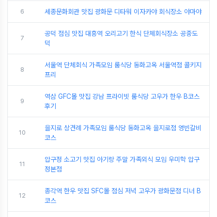
6
세종문화회관 맛집 광화문 디타워 이자카야 회식장소 야마야
공덕 점심 맛집 대흥역 오리고기 한식 단체회식장소 공중도
7
덕
서울역 단체회식 가족모임 룸식당 동화고옥 서울역점 콜키지
8
프리
역삼 GFC몰 맛집 강남 프라이빗 룸식당 고우가 한우 B코스
9
후기
을지로 상견례 가족모임 룸식당 동화고옥 을지로점 영빈갈비
10
코스
압구정 소고기 맛집 아기랑 주말 가족외식 모임 우미학 압구
11
정본점
종각역 한우 맛집 SFC몰 점심 저녁 고우가 광화문점 디너 B
12
코스