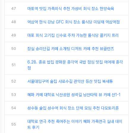
47
마포역 맛집 가족외식 추천 가성비 회식 장소 한양숙육
48
역삼역 한식 강남 GFC 회식 장소 룸식당 미담재 역삼역점
49
마포 회식 고기집 신수로 주차 가능한 룸식당 콜키지 프리
50
잠실 송리단길 카페 소개팅 디저트 카페 추천 뷰클런즈
6.28. 종로 밥집 광화문 종각역 국밥 점심 맛집 여여재 종각
51
점
52
서울대입구역 술집 샤로수길 관악산 등산 맛집 북새통
53
혜화 카페 대학로 낙산공원 성곽길 남산타워 뷰 카페 산1-1
54
성수동 술집 성수역 회식 장소 단체 모임 추천 다모토리혼
대학로 연극 추천 죽여주는 이야기 혜화 가족연극 실내 데이
55
트 후기