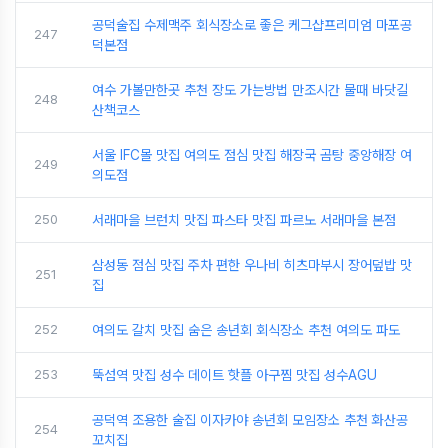
공덕술집 수제맥주 회식장소로 좋은 케그샵프리미엄 마포공
247
덕본점
여수 가볼만한곳 추천 장도 가는방법 만조시간 물때 바닷길
248
산책코스
서울 IFC몰 맛집 여의도 점심 맛집 해장국 곰탕 중앙해장 여
249
의도점
250
서래마을 브런치 맛집 파스타 맛집 파르노 서래마을 본점
삼성동 점심 맛집 주차 편한 우나비 히츠마부시 장어덮밥 맛
251
집
252
여의도 갈치 맛집 숨은 송년회 회식장소 추천 여의도 파도
253
뚝섬역 맛집 성수 데이트 핫플 아구찜 맛집 성수AGU
공덕역 조용한 술집 이자카야 송년회 모임장소 추천 화산공
254
꼬치집