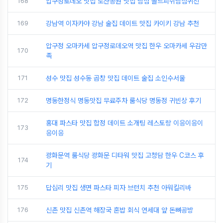
168
압구정로데오 맛집 도산공원 맛집 딤섬 골드피쉬딤섬퀴진
169
강남역 이자카야 강남 술집 데이트 맛집 카이키 강남 추천
압구정 오마카세 압구정로데오역 맛집 한우 오마카세 우감만
170
족
171
성수 맛집 성수동 곱창 맛집 데이트 술집 소인수서울
172
명동한정식 명동맛집 무료주차 룸식당 명동정 귀빈상 후기
홍대 파스타 맛집 합정 데이트 소개팅 레스토랑 이응이응이
173
응이응
광화문역 룸식당 광화문 디타워 맛집 고청담 한우 C코스 후
174
기
175
답십리 맛집 생면 파스타 피자 브런치 추천 아워킬리바
176
신촌 맛집 신촌역 해장국 혼밥 회식 연세대 앞 돈뼈공방