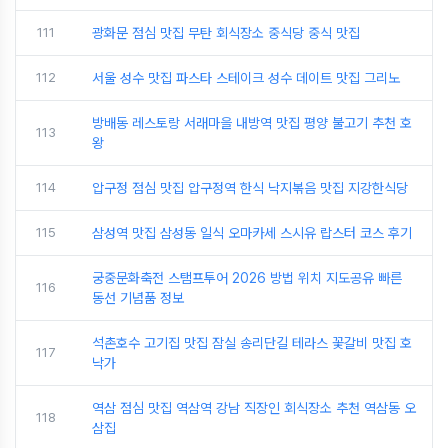
111
광화문 점심 맛집 무탄 회식장소 중식당 중식 맛집
112
서울 성수 맛집 파스타 스테이크 성수 데이트 맛집 그리노
방배동 레스토랑 서래마을 내방역 맛집 평양 불고기 추천 호
113
왕
114
압구정 점심 맛집 압구정역 한식 낙지볶음 맛집 지강한식당
115
삼성역 맛집 삼성동 일식 오마카세 스시유 랍스터 코스 후기
궁중문화축전 스탬프투어 2026 방법 위치 지도공유 빠른
116
동선 기념품 정보
석촌호수 고기집 맛집 잠실 송리단길 테라스 꽃갈비 맛집 호
117
낙가
역삼 점심 맛집 역삼역 강남 직장인 회식장소 추천 역삼동 오
118
삼집