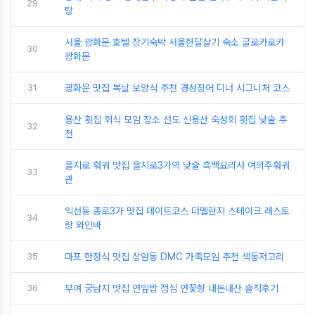
29
탕
서울 광화문 호텔 장기숙박 서울한달살기 숙소 글로카로카
30
광화문
31
광화문 맛집 복날 보양식 추천 경성장어 디너 시그니처 코스
용산 횟집 회식 모임 장소 선도 신용산 숙성회 횟집 낮술 추
32
천
을지로 훠궈 맛집 을지로3가역 낮술 흑백요리사 여의주훠궈
33
관
익선동 종로3가 맛집 데이트코스 더멜란지 스테이크 레스토
34
랑 와인바
35
마포 한정식 맛집 상암동 DMC 가족모임 추천 색동저고리
36
부여 궁남지 맛집 연잎밥 점심 연꽃향 내돈내산 솔직후기