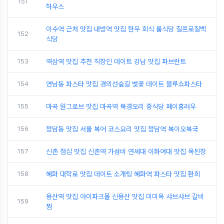
151
하우스
이수역 근처 맛집 내방역 맛집 한우 회식 룸식당 칠프로칠백
152
식당
153
역삼역 맛집 추천 직장인 데이트 강남 맛집 파브란트
154
연남동 파스타 맛집 경의선숲길 벚꽃 데이트 블루쇼파스타
155
마곡 원그로브 맛집 마곡역 북경오리 중식당 페이홍러우
156
청담동 맛집 서울 복어 코스요리 맛집 청담역 복이오복국
157
신촌 점심 맛집 신촌역 가성비 연세대 이화여대 맛집 옥된장
158
혜화 대학로 맛집 데이트 소개팅 혜화역 파스타 맛집 환희
용산역 맛집 아이파크몰 신용산 맛집 미미옥 샤브샤브 갈비
159
찜