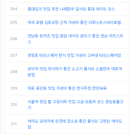
204
홍대입구 맛집 추천 나래함박 일식당 홍대 데이트 코스
205
마곡 호텔 김포공항 근처 가성비 좋은 더퍼스트스테이호텔
연남동 돈카츠 맛집 혼밥 데이트 분위기 좋은 연남 카츠스위
206
스
207
영등포 타임스퀘어 한식 맛집 가성비 고부대 타임스퀘어점
공덕역 맛집 회식하기 좋은 소고기 룸식당 소울한우 마포역
208
본점
209
마포 용강동 맛집 가성비 좋은 한식주점 한양숙육
서울역 횟집 활 고등어회 맛집 고급 모둠회 코스 중림동물고
210
기
여의도 오마카세 상견례 장소로 좋은 룸식당 고청담 여의도
211
점