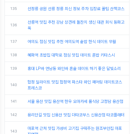
135
선정릉 공원 선릉 정릉 최신 정보 주차 입장료 꿀팁 산책코스
선릉역 맛집 추천 강남 상견례 돌잔치 생신 대관 회식 동화고
136
옥
137
여의도 점심 맛집 추천 여의도역 솥밥 한식 데이트 무월
138
혜화역 초밥집 대학로 점심 맛집 데이트 혼밥 키타스시
139
홍대 LP바 연남동 와인바 혼술 데이트 하기 좋은 달빛소리
합정 딜라이트 맛집 합정역 파스타 와인 페어링 데이트코스
140
프레스코
141
서울 용산 맛집 용산역 한우 오마카세 룸식당 고청담 용산점
142
용리단길 맛집 신용산 맛집 더타코부스 신용산점 타코플래터
마포역 근처 맛집 가성비 고기집 구워주는 원조부안집 마포
143