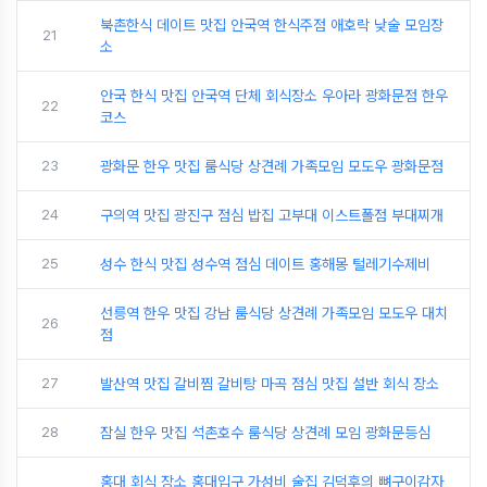
북촌한식 데이트 맛집 안국역 한식주점 애호락 낮술 모임장
21
소
안국 한식 맛집 안국역 단체 회식장소 우아라 광화문점 한우
22
코스
23
광화문 한우 맛집 룸식당 상견례 가족모임 모도우 광화문점
24
구의역 맛집 광진구 점심 밥집 고부대 이스트폴점 부대찌개
25
성수 한식 맛집 성수역 점심 데이트 홍해몽 털레기수제비
선릉역 한우 맛집 강남 룸식당 상견례 가족모임 모도우 대치
26
점
27
발산역 맛집 갈비찜 갈비탕 마곡 점심 맛집 설반 회식 장소
28
잠실 한우 맛집 석촌호수 룸식당 상견례 모임 광화문등심
홍대 회식 장소 홍대입구 가성비 술집 김덕후의 뼈구이감자