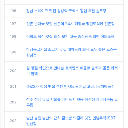
196
강남 스테이크 맛집 삼성역 코엑스 점심 추천 솔트랑
197
신촌 순대국 맛집 신촌역 24시 해장국 평안도식당 신촌점
198
여의도 점심 맛집 회식 모임 고급 중식당 락희안 여의도점
한남동고기집 소고기 맛집 데이트와 회식 모두 좋은 로스옥
199
한남점
설 명절 와인으로 만나본 트리벤토 에올로 말벡과 골든 리저
200
브 말벡
201
종로3가 점심 맛집 추천 인사동 쌈지길 고씨네동해막국수
성수 점심 맛집 서울숲 데이트 미쁘동 성수점 제이타쿠동 굴
202
우동
발산 술집 발산역 근처 굴보쌈 막걸리 맛집 연남주막1987
203
발산점