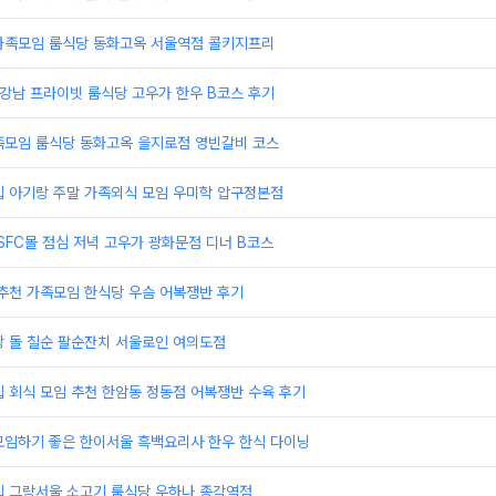
가족모임 룸식당 동화고옥 서울역점 콜키지프리
 강남 프라이빗 룸식당 고우가 한우 B코스 후기
족모임 룸식당 동화고옥 을지로점 영빈갈비 코스
집 아기랑 주말 가족외식 모임 우미학 압구정본점
SFC몰 점심 저녁 고우가 광화문점 디너 B코스
추천 가족모임 한식당 우슴 어복쟁반 후기
당 돌 칠순 팔순잔치 서울로인 여의도점
 회식 모임 추천 한암동 정동점 어복쟁반 수육 후기
모임하기 좋은 한이서울 흑백요리사 한우 한식 다이닝
집 그랑서울 소고기 룸식당 우하나 종각역점