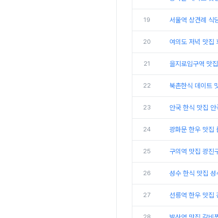
19
서울역 상견례 식
20
여의도 저녁 맛집
21
을지로입구역 맛집
22
북촌한식 데이트 
23
안국 한식 맛집 안
24
광화문 한우 맛집
25
구의역 맛집 광진
26
성수 한식 맛집 
27
선릉역 한우 맛집
28
발산역 맛집 갈비찜