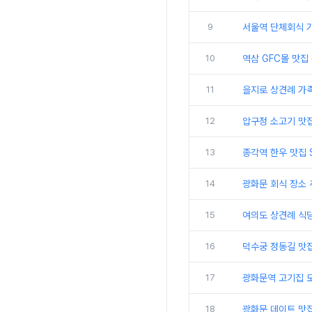
9
서울역 단체회식 
10
역삼 GFC몰 맛집
11
을지로 상견례 가
12
압구정 소고기 맛
13
종각역 한우 맛집 
14
광화문 회식 장소 
15
여의도 상견례 식
16
덕수궁 정동길 맛집
17
광화문역 고기집 
18
광화문 데이트 맛