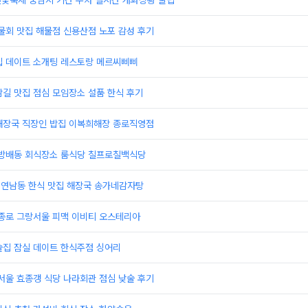
연꽃축제 궁남지 기간 주차 실시간 개화상황 꿀팁
물회 맛집 해물점 신용산점 노포 감성 후기
집 데이트 소개팅 레스토랑 메르씨삐삐
길 맛집 점심 모임장소 설품 한식 후기
해장국 직장인 밥집 이복희해장 종로직영점
 방배동 회식장소 룸식당 칠프로칠백식당
 연남동 한식 맛집 해장국 송가네감자탕
 종로 그랑서울 피맥 이비티 오스테리아
술집 잠실 데이트 한식주점 싱어리
서울 효종갱 식당 나라회관 점심 낮술 후기