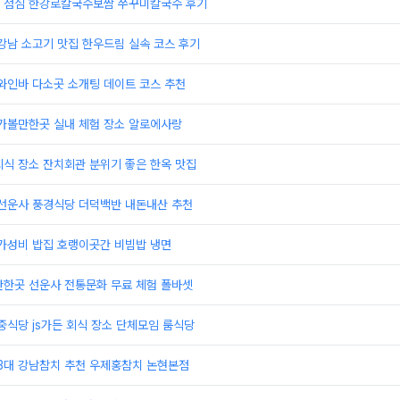
맛집 점심 한강로칼국수보쌈 쭈꾸미칼국수 후기
강남 소고기 맛집 한우드림 실속 코스 후기
와인바 다소곳 소개팅 데이트 코스 추천
 가볼만한곳 실내 체험 장소 알로에사랑
식 장소 잔치회관 분위기 좋은 한옥 맛집
 선운사 풍경식당 더덕백반 내돈내산 추천
 가성비 밥집 호랭이곳간 비빔밥 냉면
만한곳 선운사 전통문화 무료 체험 폴바셋
중식당 js가든 회식 장소 단체모임 룸식당
 3대 강남참치 추천 우제홍참치 논현본점