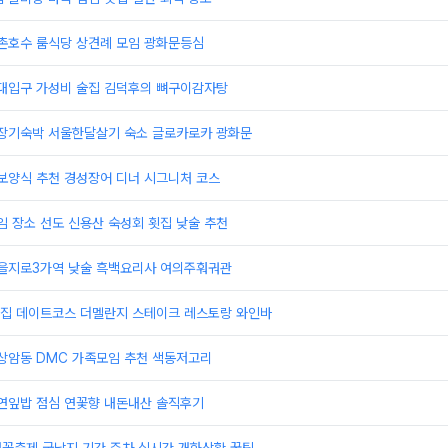
석촌호수 룸식당 상견례 모임 광화문등심
홍대입구 가성비 술집 김덕후의 뼈구이감자탕
 장기숙박 서울한달살기 숙소 글로카로카 광화문
보양식 추천 경성장어 디너 시그니처 코스
임 장소 선도 신용산 숙성회 횟집 낮술 추천
 을지로3가역 낮술 흑백요리사 여의주훠궈관
맛집 데이트코스 더멜란지 스테이크 레스토랑 와인바
 상암동 DMC 가족모임 추천 색동저고리
 연잎밥 점심 연꽃향 내돈내산 솔직후기