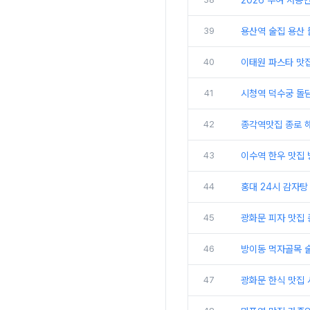
2026 부여 서동
39
용산역 술집 용산 
40
이태원 파스타 맛
41
시청역 덕수궁 돌담
42
종각역맛집 종로 
43
이수역 한우 맛집
44
홍대 24시 감자탕
45
광화문 피자 맛집
46
방이동 먹자골목 
47
광화문 한식 맛집 