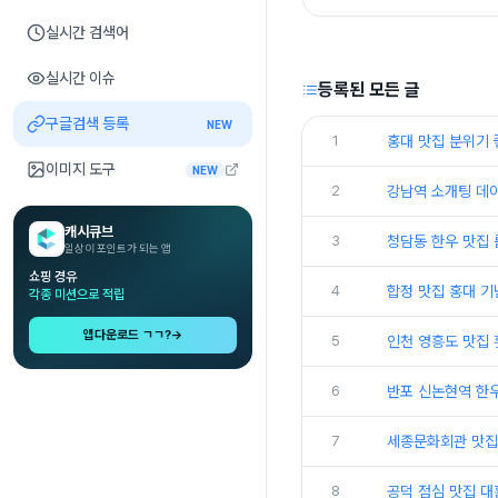
실시간 검색어
실시간 이슈
등록된 모든 글
구글검색 등록
NEW
1
홍대 맛집 분위기 
이미지 도구
NEW
2
강남역 소개팅 데
캐시큐브
3
청담동 한우 맛집
일상이 포인트가 되는 앱
쇼핑 경유
4
합정 맛집 홍대 기
각종 미션으로 적립
앱다운로드 ㄱㄱ?
→
5
인천 영흥도 맛집
6
반포 신논현역 한
7
세종문화회관 맛집
8
공덕 점심 맛집 