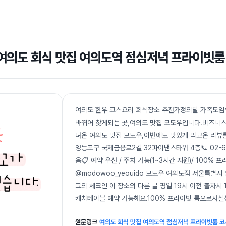
여의도 회식 맛집 여의도역 점심저녁 프라이빗룸
여의도 한우 코스요리 회식장소 추천가정의달 가족모임으
바뀌어 찾게되는 곳,여의도 맛집 모도우입니다.비즈니스
녀온 여의도 맛집 모도우,이번에도 맛있게 먹고온 리뷰를 시
영등포구 국제금융로2길 32파이낸스타워 4층📞 02-608
음📋 예약 우선 / 주차 가능(1~3시간 지원)/ 100% 
@modowoo_yeouido 모도우 여의도점 서울특별시
그의 체크인 이 장소의 다른 글 평일 19시 이전 출차시
캐치테이블 예약 가능해요.100% 프라이빗 룸으로사실
원문링크
여의도 회식 맛집 여의도역 점심저녁 프라이빗룸 