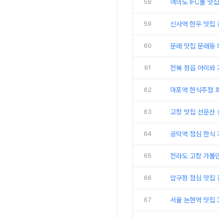
58
여의도 IFC몰 
59
신사역 한우 맛집 
60
문래 맛집 문래동 
61
전북 정읍 아이와
62
마포역 한식주점 회
63
고창 맛집 선운산
64
공덕역 점심 한식
65
전라도 고창 가볼
66
압구정 점심 맛집 
67
서울 논현역 맛집