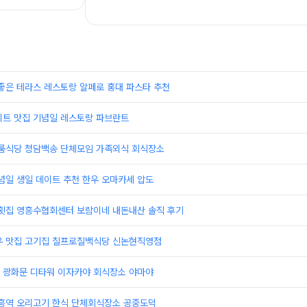
좋은 테라스 레스토랑 알페로 홍대 파스타 추천
이트 맛집 기념일 레스토랑 파브란트
 룸식당 청담백송 단체모임 가족외식 회식장소
념일 생일 데이트 추천 한우 오마카세 압도
 횟집 영흥수협회센터 보람이네 내돈내산 솔직 후기
우 맛집 고기집 칠프로칠백식당 신논현직영점
 광화문 디타워 이자카야 회식장소 야마야
대흥역 오리고기 한식 단체회식장소 공중도덕