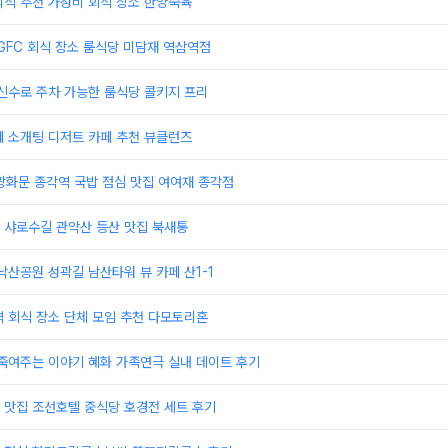
외식 추천 가성비 회식 장소 한양숙육
GFC 회식 장소 룸식당 미담재 역삼역점
신수로 주차 가능한 룸식당 콜키지 프리
페 소개팅 디저트 카페 추천 뷰클런즈
집 광화문 종각역 국밥 점심 맛집 여여재 종각점
 샤로수길 관악산 등산 맛집 북새통
낙산공원 성곽길 남산타워 뷰 카페 산1-1
 회식 장소 단체 모임 추천 다모토리혼
죽여주는 이야기 혜화 가족연극 실내 데이트 후기
 맛집 조선호텔 중식당 호경전 세트 후기