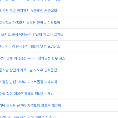
당 추천 칠순 환갑잔치 서울로인 서울역점
 회식장소 가족모임 룸식당 한암동 여의도점
 을지로 회식 육미곳간 양갈비 양고기 고기집
맛집 안국역 한식주점 애호락 낮술 모임장소
국역 단체 회식장소 우아라 광화문점 한우 코스
 룸식당 상견례 가족모임 모도우 광화문점
구 점심 밥집 고부대 이스트폴점 부대찌개
성수역 점심 데이트 홍해몽 털레기수제비
 강남 룸식당 상견례 가족모임 모도우 대치점
 갈비탕 마곡 점심 맛집 설반 회식 장소