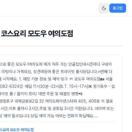
로그인
 코스요리 모도우 여의도점
로 좋은 모도우 !여의도에 제가 자주 가는 단골집인데시즌마다 구성이
 미팅이나 가족모임, 상견례등에 좋은 프라이빗 룸식당입니다.n번째 다
작해요. 1. 매장 기본 정보 및 예약 링크 🍴 모도우 여의도점🏡 서울
2-8324⏰ 매일 11시30분~22시(B.T. 15시~17시)❌ 정기휴무 - 없
프라이빗 룸 / 콜키지 프리/ 대면 주문 및 태블릿 병행📲
 영등포구 국제금융로2길 32 여의도파이낸스타워 405, 406호 이 블로
 1시간,이후 출차시 2시간,주말 및 공휴일 3시간 지원됩니다. 네이버 또는
상 예약 필수입니다.당일 예약 가능 여부는 전화가 확실해요.
...
코스요리 모도우 여의도점