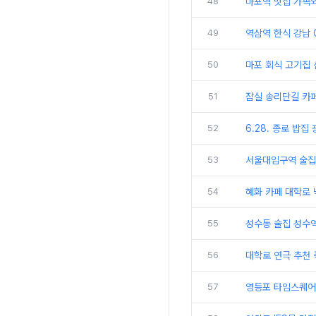
48
마포역 맛집 가족
49
역삼역 한식 강남 
50
마포 회식 고기집 
51
잠실 송리단길 카
52
6.28. 종로 밥
53
서울대입구역 술집
54
혜화 카페 대학로 
55
성수동 술집 성수역
56
대학로 연극 추천 
57
영등포 타임스퀘어