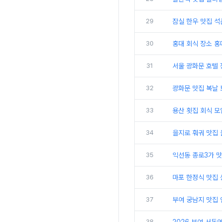
29
잠실 한우 맛집 
30
홍대 회식 장소 
31
서울 광화문 호텔
32
광화문 맛집 복날 
33
용산 횟집 회식 모
34
을지로 훠궈 맛집
35
익선동 종로3가 
36
마포 한정식 맛집
37
부여 궁남지 맛집
38