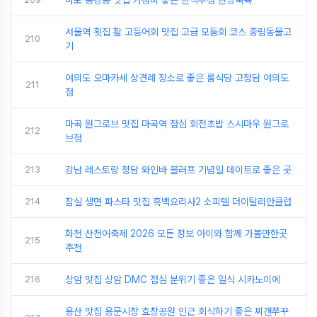
서울역 횟집 활 고등어회 맛집 고급 모둠회 코스 중림동물고
210
기
여의도 오마카세 상견례 장소로 좋은 룸식당 고청담 여의도
211
점
마곡 원그로브 맛집 마곡역 점심 회전초밥 스시마우 원그로
212
브점
213
강남 레스토랑 청담 와인바 블러프 기념일 데이트로 좋은 곳
214
잠실 생면 파스타 맛집 흑백요리사2 소피텔 더이탈리안클럽
화천 산천어축제 2026 모든 정보 아이와 함께 가볼만한곳
215
추천
216
상암 맛집 상암 DMC 점심 분위기 좋은 일식 시카노이에
용산 맛집 용문시장 효창공원 인근 회식하기 좋은 찌갠쭈꾸