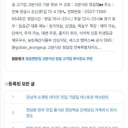
읍 고기집 고반식당 기본 정보 🍴 상호 : 고반식당 정읍점🏡 주소 :
전북 정읍시 상신경1길 13-4 1층📞 전화번호 : 0507-1396-
6648⏰ 영업시간 : 평일 16시~23시 / 주말 12시~23시❌ 정기 휴
무 : 없음📋 대표 메뉴 : 돈치맛살, 삼겹살, 목살🏅 특징 : 예약 가능,
단체석, 주차 가능, 대면 주문, 콜키지 프리, 식약처 인증 위생등급
매우우수, 농림축산식품부 안심식당, 세스코 멤버스📲 공식 SNS :
@goban_jeongeup 고반식당 정읍점 전북특별자치도
...
원문링크
정읍찐맛집 고반식당 정읍 고기집 회식장소 추천
등록된 모든 글
1
강남역 소개팅 데이트 맛집 기념일 레스토랑 파브란트
청담동 한우 맛집 룸식당 청담백송 단체모임 가족외식 회식
2
장소