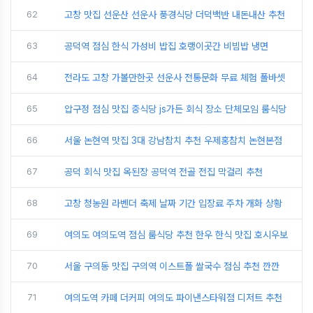
62
고창 맛집 선운산 선운사 풍경식당 더덕백반 내돈내산 추천
63
공덕역 점심 한식 가성비 밥집 호랭이곳간 비빔밥 냉면
64
전라도 고창 가볼만한곳 선운사 전통문화 무료 체험 폴바셋
65
압구정 점심 맛집 중식당 js가든 회식 장소 단체모임 룸식당
66
서울 논현역 맛집 3대 강남참치 추천 우제홍참치 논현본점
67
공덕 회식 맛집 옥된장 공덕역 전골 전집 막걸리 추천
68
고창 청농원 라벤더 축제 날짜 기간 입장료 주차 개화 상황
69
여의도 여의도역 점심 룸식당 추천 한우 한식 맛집 호시우보
70
서울 구의동 맛집 구의역 이스트폴 쌀국수 점심 추천 깐깐
71
여의도역 카페 더커피 여의도 파이낸스타워점 디저트 추천