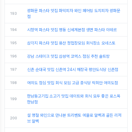
광화문 파스타 맛집 화덕피자 와인 페어링 도치피자 광화문
193
점
194
시청역 파스타 맛집 명동 신세계본점 생면 파스타 이테르
195
삼각지 파스타 맛집 용산 청첩장모임 회식장소 오네스토
196
강남 스테이크 맛집 삼성역 코엑스 점심 추천 솔트랑
197
신촌 순대국 맛집 신촌역 24시 해장국 평안도식당 신촌점
198
여의도 점심 맛집 회식 모임 고급 중식당 락희안 여의도점
한남동고기집 소고기 맛집 데이트와 회식 모두 좋은 로스옥
199
한남점
설 명절 와인으로 만나본 트리벤토 에올로 말벡과 골든 리저
200
브 말벡