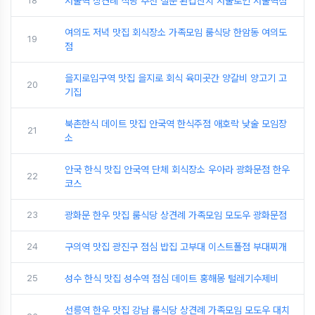
18
서울역 상견례 식당 추천 칠순 환갑잔치 서울로인 서울역점
여의도 저녁 맛집 회식장소 가족모임 룸식당 한암동 여의도
19
점
을지로입구역 맛집 을지로 회식 육미곳간 양갈비 양고기 고
20
기집
북촌한식 데이트 맛집 안국역 한식주점 애호락 낮술 모임장
21
소
안국 한식 맛집 안국역 단체 회식장소 우아라 광화문점 한우
22
코스
23
광화문 한우 맛집 룸식당 상견례 가족모임 모도우 광화문점
24
구의역 맛집 광진구 점심 밥집 고부대 이스트폴점 부대찌개
25
성수 한식 맛집 성수역 점심 데이트 홍해몽 털레기수제비
선릉역 한우 맛집 강남 룸식당 상견례 가족모임 모도우 대치