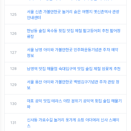
서울 신촌 가볼만한곳 놀거리 숨은 여행지 옛신촌역사 관광
125
안내센터
한남동 술집 옥수동 횟집 맛집 제철 활고등어회 추천 활어정
126
류장
서울 남영 아이와 가볼만한곳 민주화운동기념관 주차 예약
127
정보
128
남영역 맛집 해물점 숙대입구역 맛집 술집 제철 암꽃게 추천
서울 용산 아이와 가볼만한곳 백범김구기념관 주차 관람 정
129
보
마포 공덕 맛집 테라스 야장 분위기 공덕역 횟집 술집 해물기
130
와
신사동 가로수길 놀거리 옷가게 쇼핑 아더에러 신사 스페이
131
스