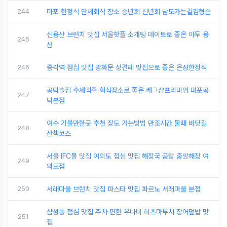
244
마포 한정식 단체회식 장소 송년회 신년회 남도가는길김형순
신용산 브런치 맛집 서울핫플 소개팅 데이트로 좋은 아투 용
245
산
246
종각역 점심 맛집 광화문 상견례 맛집으로 좋은 은성한정식
공덕술집 수제맥주 회식장소로 좋은 케그샵프리미엄 마포공
247
덕본점
여수 가볼만한곳 추천 장도 가는방법 만조시간 물때 바닷길
248
산책코스
서울 IFC몰 맛집 여의도 점심 맛집 해장국 곰탕 중앙해장 여
249
의도점
250
서래마을 브런치 맛집 파스타 맛집 파르노 서래마을 본점
삼성동 점심 맛집 주차 편한 우나비 히츠마부시 장어덮밥 맛
251
집