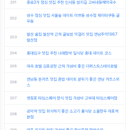
201
종로3가 점심 맛집 추천 인사동 쌈지길 고씨네동해막국수
성수 점심 맛집 서울숲 데이트 미쁘동 성수점 제이타쿠동 굴
202
우동
발산 술집 발산역 근처 굴보쌈 막걸리 맛집 연남주막1987
203
발산점
204
홍대입구 맛집 추천 나래함박 일식당 홍대 데이트 코스
205
마곡 호텔 김포공항 근처 가성비 좋은 더퍼스트스테이호텔
연남동 돈카츠 맛집 혼밥 데이트 분위기 좋은 연남 카츠스위
206
스
207
영등포 타임스퀘어 한식 맛집 가성비 고부대 타임스퀘어점
공덕역 맛집 회식하기 좋은 소고기 룸식당 소울한우 마포역
208
본점
209
마포 용강동 맛집 가성비 좋은 한식주점 한양숙육