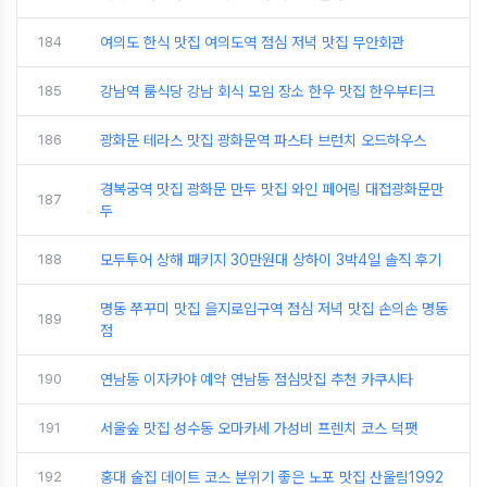
184
여의도 한식 맛집 여의도역 점심 저녁 맛집 무안회관
185
강남역 룸식당 강남 회식 모임 장소 한우 맛집 한우부티크
186
광화문 테라스 맛집 광화문역 파스타 브런치 오드하우스
경복궁역 맛집 광화문 만두 맛집 와인 페어링 대접광화문만
187
두
188
모두투어 상해 패키지 30만원대 상하이 3박4일 솔직 후기
명동 쭈꾸미 맛집 을지로입구역 점심 저녁 맛집 손의손 명동
189
점
190
연남동 이자카야 예약 연남동 점심맛집 추천 카쿠시타
191
서울숲 맛집 성수동 오마카세 가성비 프렌치 코스 덕팻
192
홍대 술집 데이트 코스 분위기 좋은 노포 맛집 산울림1992