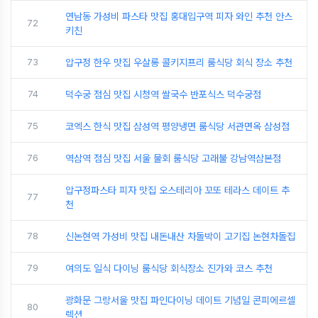
연남동 가성비 파스타 맛집 홍대입구역 피자 와인 추천 안스
72
키친
73
압구정 한우 맛집 우살롱 콜키지프리 룸식당 회식 장소 추천
74
덕수궁 점심 맛집 시청역 쌀국수 반포식스 덕수궁점
75
코엑스 한식 맛집 삼성역 평양냉면 룸식당 서관면옥 삼성점
76
역삼역 점심 맛집 서울 물회 룸식당 고래불 강남역삼본점
압구정파스타 피자 맛집 오스테리아 꼬또 테라스 데이트 추
77
천
78
신논현역 가성비 맛집 내돈내산 차돌박이 고기집 논현차돌집
79
여의도 일식 다이닝 룸식당 회식장소 진가와 코스 추천
광화문 그랑서울 맛집 파인다이닝 데이트 기념일 콘피에르셀
80
렉션