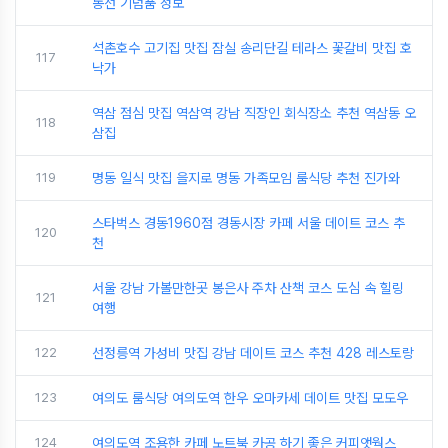
동선 기념품 정보
석촌호수 고기집 맛집 잠실 송리단길 테라스 꽃갈비 맛집 호
117
낙가
역삼 점심 맛집 역삼역 강남 직장인 회식장소 추천 역삼동 오
118
삼집
119
명동 일식 맛집 을지로 명동 가족모임 룸식당 추천 진가와
스타벅스 경동1960점 경동시장 카페 서울 데이트 코스 추
120
천
서울 강남 가볼만한곳 봉은사 주차 산책 코스 도심 속 힐링
121
여행
122
선정릉역 가성비 맛집 강남 데이트 코스 추천 428 레스토랑
123
여의도 룸식당 여의도역 한우 오마카세 데이트 맛집 모도우
124
여의도역 조용한 카페 노트북 카공 하기 좋은 커피앳웍스