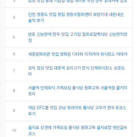
3
합정 맛집 홍대 기념일 생일 데이트 추천 한우 오마카세 압도
인천 영흥도 맛집 횟집 영흥수협회센터 보람이네 내돈내산
4
솔직 후기
반포 신논현역 한우 맛집 고기집 칠프로칠백식당 신논현직영
5
점
6
세종문화회관 맛집 광화문 디타워 이자카야 회식장소 야마야
공덕 점심 맛집 대흥역 오리고기 한식 단체회식장소 공중도
7
덕
서울역 단체회식 가족모임 룸식당 동화고옥 서울역점 콜키지
8
프리
역삼 GFC몰 맛집 강남 프라이빗 룸식당 고우가 한우 B코스
9
후기
을지로 상견례 가족모임 룸식당 동화고옥 을지로점 영빈갈비
10
코스