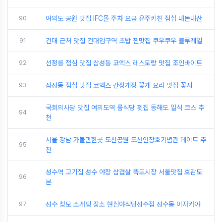
90
여의도 공원 맛집 IFC몰 주차 요금 유주키친 점심 내돈내산
91
건대 근처 맛집 건대입구역 초밥 찐맛집 쿠우쿠우 블루레일
92
선정릉 점심 맛집 삼성동 코엑스 레스토랑 맛집 조인바이트
93
삼성동 점심 맛집 코엑스 간장게장 꽃게 요리 맛집 꽃지
국회의사당 맛집 여의도역 룸식당 횟집 동해도 일식 코스 추
94
천
서울 강남 가볼만한곳 도산공원 도산안창호기념관 데이트 추
95
천
성수역 고기집 성수 야장 삼겹살 뚝도시장 서울맛집 호감도
96
본
97
성수 청모 소개팅 장소 현심야식당성수점 성수동 이자카야