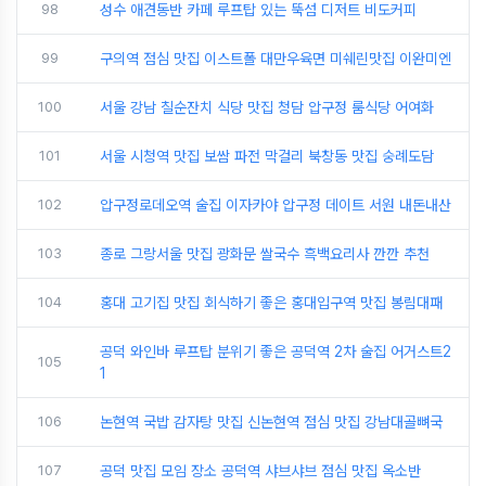
98
성수 애견동반 카페 루프탑 있는 뚝섬 디저트 비도커피
99
구의역 점심 맛집 이스트폴 대만우육면 미쉐린맛집 이완미엔
100
서울 강남 칠순잔치 식당 맛집 청담 압구정 룸식당 어여화
101
서울 시청역 맛집 보쌈 파전 막걸리 북창동 맛집 숭례도담
102
압구정로데오역 술집 이자카야 압구정 데이트 서원 내돈내산
103
종로 그랑서울 맛집 광화문 쌀국수 흑백요리사 깐깐 추천
104
홍대 고기집 맛집 회식하기 좋은 홍대입구역 맛집 봉림대패
공덕 와인바 루프탑 분위기 좋은 공덕역 2차 술집 어거스트2
105
1
106
논현역 국밥 감자탕 맛집 신논현역 점심 맛집 강남대골뼈국
107
공덕 맛집 모임 장소 공덕역 샤브샤브 점심 맛집 옥소반