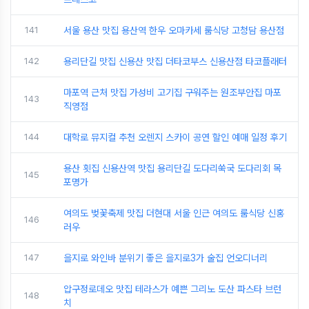
141
서울 용산 맛집 용산역 한우 오마카세 룸식당 고청담 용산점
142
용리단길 맛집 신용산 맛집 더타코부스 신용산점 타코플래터
마포역 근처 맛집 가성비 고기집 구워주는 원조부안집 마포
143
직영점
144
대학로 뮤지컬 추천 오렌지 스카이 공연 할인 예매 일정 후기
용산 횟집 신용산역 맛집 용리단길 도다리쑥국 도다리회 목
145
포명가
여의도 벚꽃축제 맛집 더현대 서울 인근 여의도 룸식당 신홍
146
러우
147
을지로 와인바 분위기 좋은 을지로3가 술집 언오디너리
압구정로데오 맛집 테라스가 예쁜 그리노 도산 파스타 브런
148
치