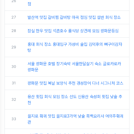
26
점
27
발산역 맛집 갈비찜 갈비탕 마곡 점심 맛집 설반 회식 장소
28
잠실 한우 맛집 석촌호수 룸식당 상견례 모임 광화문등심
홍대 회식 장소 홍대입구 가성비 술집 김덕후의 뼈구이감자
29
탕
서울 광화문 호텔 장기숙박 서울한달살기 숙소 글로카로카
30
광화문
31
광화문 맛집 복날 보양식 추천 경성장어 디너 시그니처 코스
용산 횟집 회식 모임 장소 선도 신용산 숙성회 횟집 낮술 추
32
천
을지로 훠궈 맛집 을지로3가역 낮술 흑백요리사 여의주훠궈
33
관