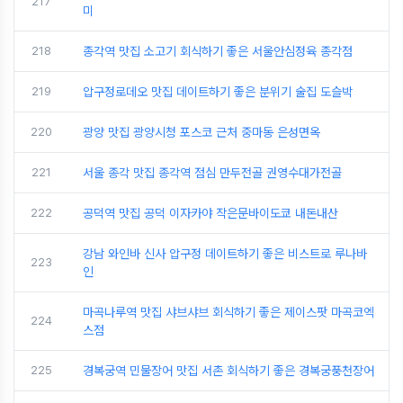
217
미
218
종각역 맛집 소고기 회식하기 좋은 서울안심정육 종각점
219
압구정로데오 맛집 데이트하기 좋은 분위기 술집 도슬박
220
광양 맛집 광양시청 포스코 근처 중마동 은성면옥
221
서울 종각 맛집 종각역 점심 만두전골 권영수대가전골
222
공덕역 맛집 공덕 이자카야 작은문바이도쿄 내돈내산
강남 와인바 신사 압구정 데이트하기 좋은 비스트로 루나바
223
인
마곡나루역 맛집 샤브샤브 회식하기 좋은 제이스팟 마곡코엑
224
스점
225
경복궁역 민물장어 맛집 서촌 회식하기 좋은 경복궁풍천장어