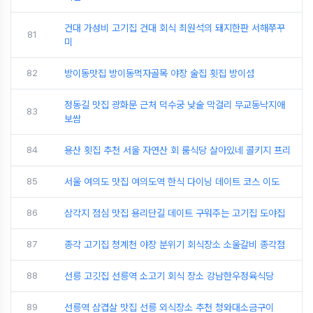
건대 가성비 고기집 건대 회식 최원석의 돼지한판 서해쭈꾸
81
미
82
방이동맛집 방이동먹자골목 야장 술집 횟집 방이섬
정동길 맛집 광화문 근처 덕수궁 낮술 막걸리 무교동낙지애
83
보쌈
84
용산 횟집 추천 서울 자연산 회 룸식당 살아있네 콜키지 프리
85
서울 여의도 맛집 여의도역 한식 다이닝 데이트 코스 이도
86
삼각지 점심 맛집 용리단길 데이트 구워주는 고기집 도야집
87
종각 고기집 청계천 야장 분위기 회식장소 소울갈비 종각점
88
선릉 고깃집 선릉역 소고기 회식 장소 강남한우정육식당
89
선릉역 삼겹살 맛집 선릉 외식장소 추천 청와대소금구이