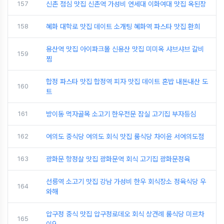
157
신촌 점심 맛집 신촌역 가성비 연세대 이화여대 맛집 옥된장
158
혜화 대학로 맛집 데이트 소개팅 혜화역 파스타 맛집 환희
용산역 맛집 아이파크몰 신용산 맛집 미미옥 샤브샤브 갈비
159
찜
합정 파스타 맛집 합정역 피자 맛집 데이트 혼밥 내돈내산 도
160
트
161
방이동 먹자골목 소고기 한우전문 잠실 고기집 부자등심
162
여의도 중식당 여의도 회식 맛집 룸식당 차이윤 서여의도점
163
광화문 항정살 맛집 광화문역 회식 고기집 광화문정육
선릉역 소고기 맛집 강남 가성비 한우 회식장소 정육식당 우
164
와해
압구정 중식 맛집 압구정로데오 회식 상견례 룸식당 미르차
165
이9