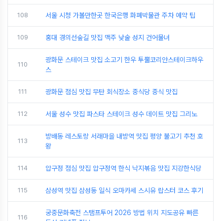
108
서울 시청 가볼만한곳 한국은행 화폐박물관 주차 예약 팁
109
홍대 경의선숲길 맛집 맥주 낮술 성지 건어물녀
광화문 스테이크 맛집 소고기 한우 투뿔코리안스테이크하우
110
스
111
광화문 점심 맛집 무탄 회식장소 중식당 중식 맛집
112
서울 성수 맛집 파스타 스테이크 성수 데이트 맛집 그리노
방배동 레스토랑 서래마을 내방역 맛집 평양 불고기 추천 호
113
왕
114
압구정 점심 맛집 압구정역 한식 낙지볶음 맛집 지강한식당
115
삼성역 맛집 삼성동 일식 오마카세 스시유 랍스터 코스 후기
궁중문화축전 스탬프투어 2026 방법 위치 지도공유 빠른
116