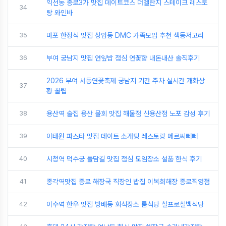
익선동 종로3가 맛집 데이트코스 더멜란지 스테이크 레스토
34
랑 와인바
35
마포 한정식 맛집 상암동 DMC 가족모임 추천 색동저고리
36
부여 궁남지 맛집 연잎밥 점심 연꽃향 내돈내산 솔직후기
2026 부여 서동연꽃축제 궁남지 기간 주차 실시간 개화상
37
황 꿀팁
38
용산역 술집 용산 물회 맛집 해물점 신용산점 노포 감성 후기
39
이태원 파스타 맛집 데이트 소개팅 레스토랑 메르씨삐삐
40
시청역 덕수궁 돌담길 맛집 점심 모임장소 설품 한식 후기
41
종각역맛집 종로 해장국 직장인 밥집 이복희해장 종로직영점
42
이수역 한우 맛집 방배동 회식장소 룸식당 칠프로칠백식당