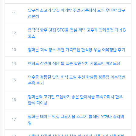
압구정 소고기 맛집 아기랑 주말 가족외식 모임 우미학 압구
11
정본점
종각역 한우 맛집 SFC몰 점심 저녁 고우가 광화문점 디너 B
12
코스
13
광화문 회식 장소 추천 가족모임 한식당 우슴 어복쟁반 후기
14
여의도 상견례 식당 돌 칠순 팔순잔치 서울로인 여의도점
덕수궁 정동길 맛집 회식 모임 추천 한암동 정동점 어복쟁반
15
수육 후기
광화문역 고기집 모임하기 좋은 한이서울 흑백요리사 한우
16
한식 다이닝
광화문 데이트 맛집 그랑서울 소고기 룸식당 우하나 종각역
17
점