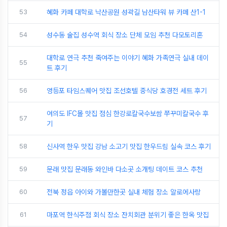
53
혜화 카페 대학로 낙산공원 성곽길 남산타워 뷰 카페 산1-1
54
성수동 술집 성수역 회식 장소 단체 모임 추천 다모토리혼
대학로 연극 추천 죽여주는 이야기 혜화 가족연극 실내 데이
55
트 후기
56
영등포 타임스퀘어 맛집 조선호텔 중식당 호경전 세트 후기
여의도 IFC몰 맛집 점심 한강로칼국수보쌈 쭈꾸미칼국수 후
57
기
58
신사역 한우 맛집 강남 소고기 맛집 한우드림 실속 코스 후기
59
문래 맛집 문래동 와인바 다소곳 소개팅 데이트 코스 추천
60
전북 정읍 아이와 가볼만한곳 실내 체험 장소 알로에사랑
61
마포역 한식주점 회식 장소 잔치회관 분위기 좋은 한옥 맛집