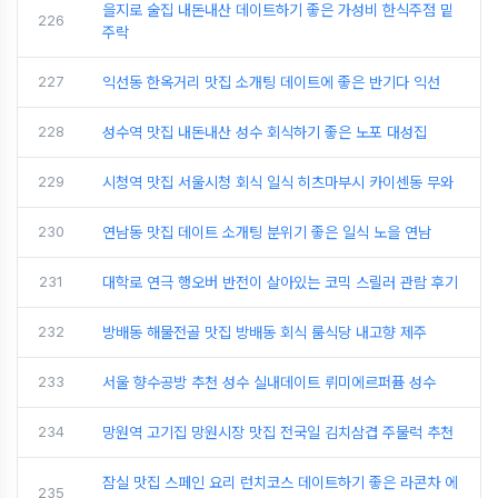
을지로 술집 내돈내산 데이트하기 좋은 가성비 한식주점 밑
226
주락
227
익선동 한옥거리 맛집 소개팅 데이트에 좋은 반기다 익선
228
성수역 맛집 내돈내산 성수 회식하기 좋은 노포 대성집
229
시청역 맛집 서울시청 회식 일식 히츠마부시 카이센동 무와
230
연남동 맛집 데이트 소개팅 분위기 좋은 일식 노을 연남
231
대학로 연극 행오버 반전이 살아있는 코믹 스릴러 관람 후기
232
방배동 해물전골 맛집 방배동 회식 룸식당 내고향 제주
233
서울 향수공방 추천 성수 실내데이트 뤼미에르퍼퓸 성수
234
망원역 고기집 망원시장 맛집 전국일 김치삼겹 주물럭 추천
잠실 맛집 스페인 요리 런치코스 데이트하기 좋은 라콘차 에
235