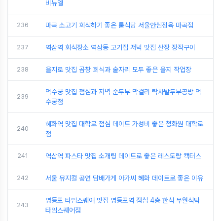
비뉴엘
236
마곡 소고기 회식하기 좋은 룸식당 서울안심정육 마곡점
237
역삼역 회식장소 역삼동 고기집 저녁 맛집 산장 장작구이
238
을지로 맛집 곱창 회식과 술자리 모두 좋은 을지 작업장
덕수궁 맛집 점심과 저녁 순두부 막걸리 탁사발두부공방 덕
239
수궁점
혜화역 맛집 대학로 점심 데이트 가성비 좋은 청화원 대학로
240
점
241
역삼역 파스타 맛집 소개팅 데이트로 좋은 레스토랑 캑터스
242
서울 뮤지컬 공연 담배가게 아가씨 혜화 데이트로 좋은 이유
영등포 타임스퀘어 맛집 영등포역 점심 4층 한식 무월식탁
243
타임스퀘어점