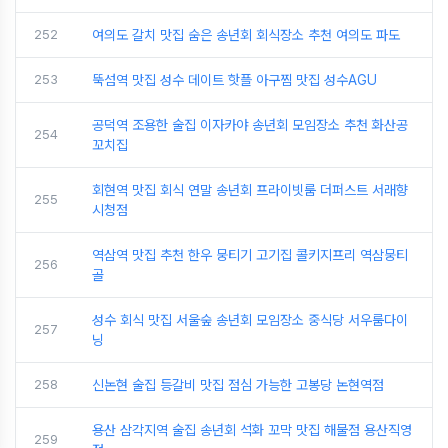
252
여의도 갈치 맛집 숨은 송년회 회식장소 추천 여의도 파도
253
뚝섬역 맛집 성수 데이트 핫플 아구찜 맛집 성수AGU
공덕역 조용한 술집 이자카야 송년회 모임장소 추천 화산공
254
꼬치집
회현역 맛집 회식 연말 송년회 프라이빗룸 더퍼스트 서래향
255
시청점
역삼역 맛집 추천 한우 뭉티기 고기집 콜키지프리 역삼뭉티
256
골
성수 회식 맛집 서울숲 송년회 모임장소 중식당 서우룸다이
257
닝
258
신논현 술집 등갈비 맛집 점심 가능한 고봉당 논현역점
용산 삼각지역 술집 송년회 석화 꼬막 맛집 해물점 용산직영
259