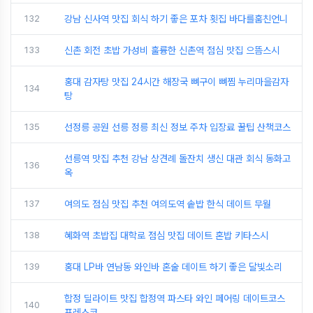
132
강남 신사역 맛집 회식 하기 좋은 포차 횟집 바다를훔친언니
133
신촌 회전 초밥 가성비 훌륭한 신촌역 점심 맛집 으뜸스시
홍대 감자탕 맛집 24시간 해장국 뼈구이 뼈찜 누리마을감자
134
탕
135
선정릉 공원 선릉 정릉 최신 정보 주차 입장료 꿀팁 산책코스
선릉역 맛집 추천 강남 상견례 돌잔치 생신 대관 회식 동화고
136
옥
137
여의도 점심 맛집 추천 여의도역 솥밥 한식 데이트 무월
138
혜화역 초밥집 대학로 점심 맛집 데이트 혼밥 키타스시
139
홍대 LP바 연남동 와인바 혼술 데이트 하기 좋은 달빛소리
합정 딜라이트 맛집 합정역 파스타 와인 페어링 데이트코스
140
프레스코