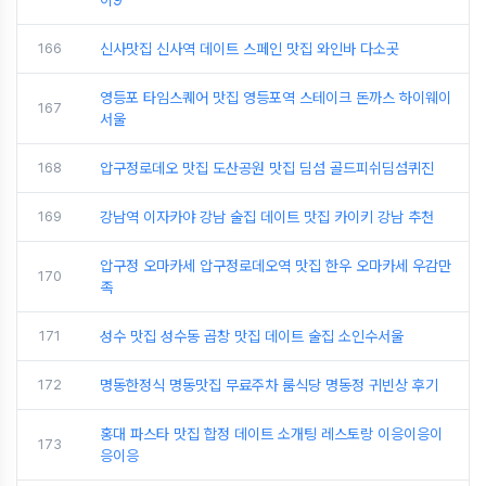
166
신사맛집 신사역 데이트 스페인 맛집 와인바 다소곳
영등포 타임스퀘어 맛집 영등포역 스테이크 돈까스 하이웨이
167
서울
168
압구정로데오 맛집 도산공원 맛집 딤섬 골드피쉬딤섬퀴진
169
강남역 이자카야 강남 술집 데이트 맛집 카이키 강남 추천
압구정 오마카세 압구정로데오역 맛집 한우 오마카세 우감만
170
족
171
성수 맛집 성수동 곱창 맛집 데이트 술집 소인수서울
172
명동한정식 명동맛집 무료주차 룸식당 명동정 귀빈상 후기
홍대 파스타 맛집 합정 데이트 소개팅 레스토랑 이응이응이
173
응이응