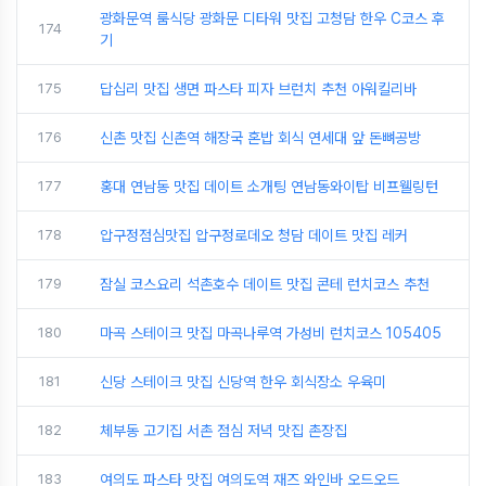
광화문역 룸식당 광화문 디타워 맛집 고청담 한우 C코스 후
174
기
175
답십리 맛집 생면 파스타 피자 브런치 추천 아워킬리바
176
신촌 맛집 신촌역 해장국 혼밥 회식 연세대 앞 돈뼈공방
177
홍대 연남동 맛집 데이트 소개팅 연남동와이탑 비프웰링턴
178
압구정점심맛집 압구정로데오 청담 데이트 맛집 레커
179
잠실 코스요리 석촌호수 데이트 맛집 콘테 런치코스 추천
180
마곡 스테이크 맛집 마곡나루역 가성비 런치코스 105405
181
신당 스테이크 맛집 신당역 한우 회식장소 우육미
182
체부동 고기집 서촌 점심 저녁 맛집 촌장집
183
여의도 파스타 맛집 여의도역 재즈 와인바 오드오드