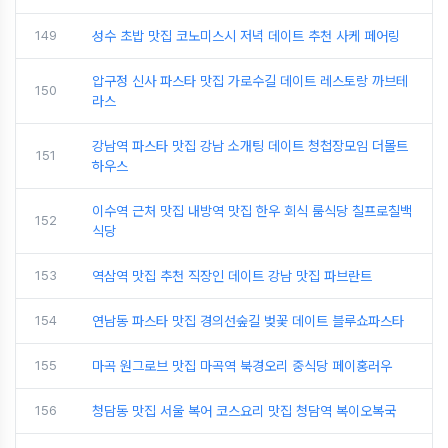
149
성수 초밥 맛집 코노미스시 저녁 데이트 추천 사케 페어링
압구정 신사 파스타 맛집 가로수길 데이트 레스토랑 까브테
150
라스
강남역 파스타 맛집 강남 소개팅 데이트 청첩장모임 더몰트
151
하우스
이수역 근처 맛집 내방역 맛집 한우 회식 룸식당 칠프로칠백
152
식당
153
역삼역 맛집 추천 직장인 데이트 강남 맛집 파브란트
154
연남동 파스타 맛집 경의선숲길 벚꽃 데이트 블루쇼파스타
155
마곡 원그로브 맛집 마곡역 북경오리 중식당 페이홍러우
156
청담동 맛집 서울 복어 코스요리 맛집 청담역 복이오복국