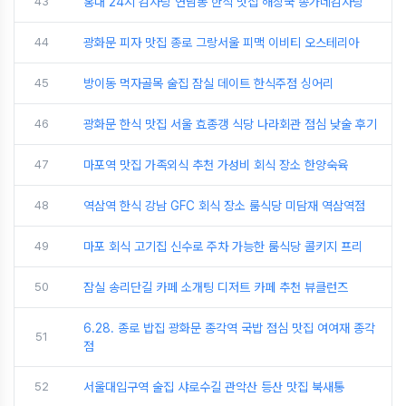
43
홍대 24시 감자탕 연남동 한식 맛집 해장국 송가네감자탕
44
광화문 피자 맛집 종로 그랑서울 피맥 이비티 오스테리아
45
방이동 먹자골목 술집 잠실 데이트 한식주점 싱어리
46
광화문 한식 맛집 서울 효종갱 식당 나라회관 점심 낮술 후기
47
마포역 맛집 가족외식 추천 가성비 회식 장소 한양숙육
48
역삼역 한식 강남 GFC 회식 장소 룸식당 미담재 역삼역점
49
마포 회식 고기집 신수로 주차 가능한 룸식당 콜키지 프리
50
잠실 송리단길 카페 소개팅 디저트 카페 추천 뷰클런즈
6.28. 종로 밥집 광화문 종각역 국밥 점심 맛집 여여재 종각
51
점
52
서울대입구역 술집 샤로수길 관악산 등산 맛집 북새통