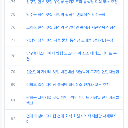
74
압구정 한우 맛집 우살롱 콜키지프리 룸식당 회식 장소 추천
75
덕수궁 점심 맛집 시청역 쌀국수 반포식스 덕수궁점
76
코엑스 한식 맛집 삼성역 평양냉면 룸식당 서관면옥 삼성점
77
역삼역 점심 맛집 서울 물회 룸식당 고래불 강남역삼본점
압구정파스타 피자 맛집 오스테리아 꼬또 테라스 데이트 추
78
천
79
신논현역 가성비 맛집 내돈내산 차돌박이 고기집 논현차돌집
80
여의도 일식 다이닝 룸식당 회식장소 진가와 코스 추천
광화문 그랑서울 맛집 파인다이닝 데이트 기념일 콘피에르셀
81
렉션
건대 가성비 고기집 건대 회식 최원석의 돼지한판 서해쭈꾸
82
미