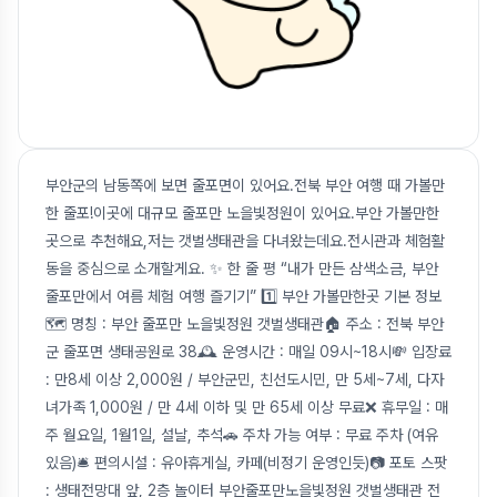
부안군의 남동쪽에 보면 줄포면이 있어요.전북 부안 여행 때 가볼만
한 줄포!이곳에 대규모 줄포만 노을빛정원이 있어요.부안 가볼만한
곳으로 추천해요,저는 갯벌생태관을 다녀왔는데요.전시관과 체험활
동을 중심으로 소개할게요. ✨ 한 줄 평 “내가 만든 삼색소금, 부안
줄포만에서 여름 체험 여행 즐기기” 1️⃣ 부안 가볼만한곳 기본 정보
🗺️ 명칭 : 부안 줄포만 노을빛정원 갯벌생태관🏠 주소 : 전북 부안
군 줄포면 생태공원로 38🕰️ 운영시간 : 매일 09시~18시💸 입장료
: 만8세 이상 2,000원 / 부안군민, 친선도시민, 만 5세~7세, 다자
녀가족 1,000원 / 만 4세 이하 및 만 65세 이상 무료❌ 휴무일 : 매
주 월요일, 1월1일, 설날, 추석🚗 주차 가능 여부 : 무료 주차 (여유
있음)🛎️ 편의시설 : 유아휴게실, 카페(비정기 운영인듯)📷 포토 스팟
: 생태전망대 앞, 2층 놀이터 부안줄포만노을빛정원 갯벌생태관 전