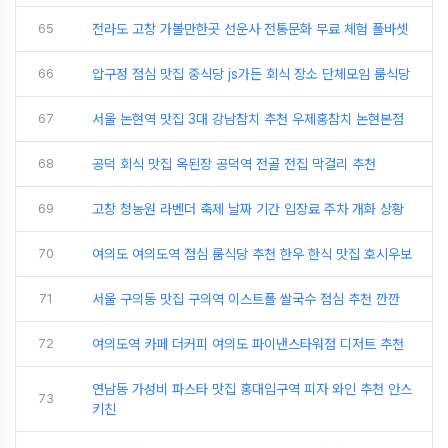
65
전라도 고창 가볼만한곳 선운사 전통문화 무료 체험 폴바셋
66
압구정 점심 맛집 중식당 js가든 회식 장소 단체모임 룸식당
67
서울 논현역 맛집 3대 강남참치 추천 우제홍참치 논현본점
68
공덕 회식 맛집 옥된장 공덕역 전골 전집 막걸리 추천
69
고창 청농원 라벤더 축제 날짜 기간 입장료 주차 개화 상황
70
여의도 여의도역 점심 룸식당 추천 한우 한식 맛집 호시우보
71
서울 구의동 맛집 구의역 이스트폴 쌀국수 점심 추천 깐깐
72
여의도역 카페 더커피 여의도 파이낸스타워점 디저트 추천
연남동 가성비 파스타 맛집 홍대입구역 피자 와인 추천 안스
73
키친