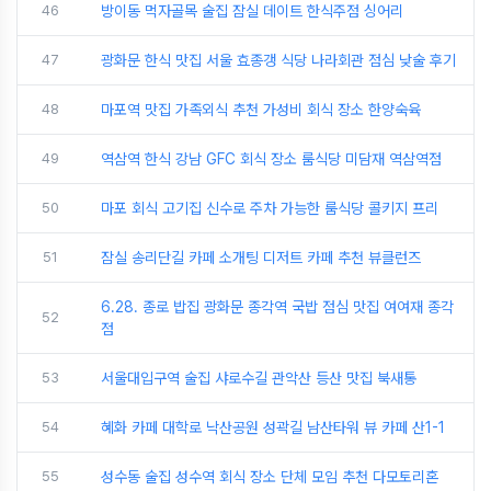
46
방이동 먹자골목 술집 잠실 데이트 한식주점 싱어리
47
광화문 한식 맛집 서울 효종갱 식당 나라회관 점심 낮술 후기
48
마포역 맛집 가족외식 추천 가성비 회식 장소 한양숙육
49
역삼역 한식 강남 GFC 회식 장소 룸식당 미담재 역삼역점
50
마포 회식 고기집 신수로 주차 가능한 룸식당 콜키지 프리
51
잠실 송리단길 카페 소개팅 디저트 카페 추천 뷰클런즈
6.28. 종로 밥집 광화문 종각역 국밥 점심 맛집 여여재 종각
52
점
53
서울대입구역 술집 샤로수길 관악산 등산 맛집 북새통
54
혜화 카페 대학로 낙산공원 성곽길 남산타워 뷰 카페 산1-1
55
성수동 술집 성수역 회식 장소 단체 모임 추천 다모토리혼