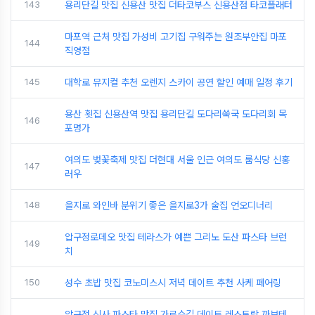
143
용리단길 맛집 신용산 맛집 더타코부스 신용산점 타코플래터
마포역 근처 맛집 가성비 고기집 구워주는 원조부안집 마포
144
직영점
145
대학로 뮤지컬 추천 오렌지 스카이 공연 할인 예매 일정 후기
용산 횟집 신용산역 맛집 용리단길 도다리쑥국 도다리회 목
146
포명가
여의도 벚꽃축제 맛집 더현대 서울 인근 여의도 룸식당 신홍
147
러우
148
을지로 와인바 분위기 좋은 을지로3가 술집 언오디너리
압구정로데오 맛집 테라스가 예쁜 그리노 도산 파스타 브런
149
치
150
성수 초밥 맛집 코노미스시 저녁 데이트 추천 사케 페어링
압구정 신사 파스타 맛집 가로수길 데이트 레스토랑 까브테