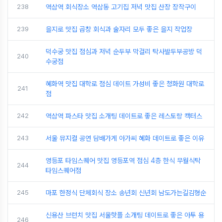
238
역삼역 회식장소 역삼동 고기집 저녁 맛집 산장 장작구이
239
을지로 맛집 곱창 회식과 술자리 모두 좋은 을지 작업장
덕수궁 맛집 점심과 저녁 순두부 막걸리 탁사발두부공방 덕
240
수궁점
혜화역 맛집 대학로 점심 데이트 가성비 좋은 청화원 대학로
241
점
242
역삼역 파스타 맛집 소개팅 데이트로 좋은 레스토랑 캑터스
243
서울 뮤지컬 공연 담배가게 아가씨 혜화 데이트로 좋은 이유
영등포 타임스퀘어 맛집 영등포역 점심 4층 한식 무월식탁
244
타임스퀘어점
245
마포 한정식 단체회식 장소 송년회 신년회 남도가는길김형순
신용산 브런치 맛집 서울핫플 소개팅 데이트로 좋은 아투 용
246