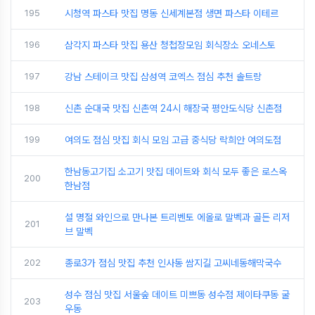
195
시청역 파스타 맛집 명동 신세계본점 생면 파스타 이테르
196
삼각지 파스타 맛집 용산 청첩장모임 회식장소 오네스토
197
강남 스테이크 맛집 삼성역 코엑스 점심 추천 솔트랑
198
신촌 순대국 맛집 신촌역 24시 해장국 평안도식당 신촌점
199
여의도 점심 맛집 회식 모임 고급 중식당 락희안 여의도점
한남동고기집 소고기 맛집 데이트와 회식 모두 좋은 로스옥
200
한남점
설 명절 와인으로 만나본 트리벤토 에올로 말벡과 골든 리저
201
브 말벡
202
종로3가 점심 맛집 추천 인사동 쌈지길 고씨네동해막국수
성수 점심 맛집 서울숲 데이트 미쁘동 성수점 제이타쿠동 굴
203
우동