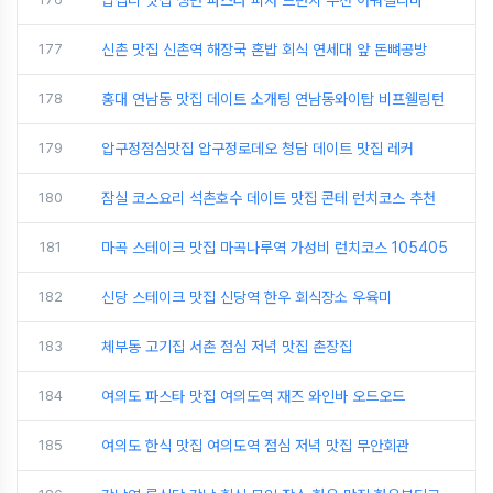
177
신촌 맛집 신촌역 해장국 혼밥 회식 연세대 앞 돈뼈공방
178
홍대 연남동 맛집 데이트 소개팅 연남동와이탑 비프웰링턴
179
압구정점심맛집 압구정로데오 청담 데이트 맛집 레커
180
잠실 코스요리 석촌호수 데이트 맛집 콘테 런치코스 추천
181
마곡 스테이크 맛집 마곡나루역 가성비 런치코스 105405
182
신당 스테이크 맛집 신당역 한우 회식장소 우육미
183
체부동 고기집 서촌 점심 저녁 맛집 촌장집
184
여의도 파스타 맛집 여의도역 재즈 와인바 오드오드
185
여의도 한식 맛집 여의도역 점심 저녁 맛집 무안회관