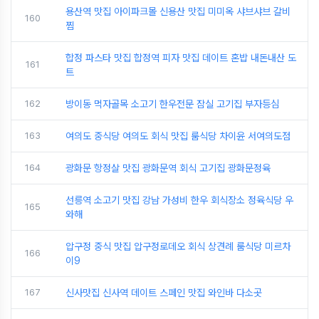
용산역 맛집 아이파크몰 신용산 맛집 미미옥 샤브샤브 갈비
160
찜
합정 파스타 맛집 합정역 피자 맛집 데이트 혼밥 내돈내산 도
161
트
162
방이동 먹자골목 소고기 한우전문 잠실 고기집 부자등심
163
여의도 중식당 여의도 회식 맛집 룸식당 차이윤 서여의도점
164
광화문 항정살 맛집 광화문역 회식 고기집 광화문정육
선릉역 소고기 맛집 강남 가성비 한우 회식장소 정육식당 우
165
와해
압구정 중식 맛집 압구정로데오 회식 상견례 룸식당 미르차
166
이9
167
신사맛집 신사역 데이트 스페인 맛집 와인바 다소곳