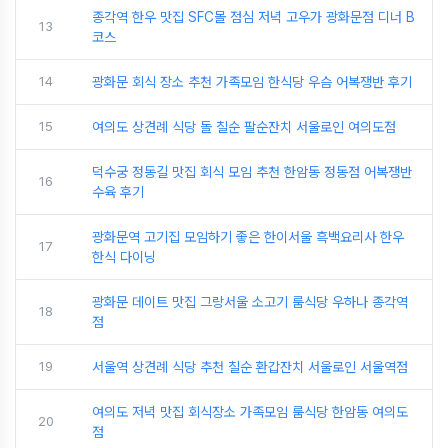
종각역 한우 맛집 SFC몰 점심 저녁 고우가 광화문점 디너 B
13
코스
14
광화문 회식 장소 추천 가족모임 한식당 우슴 어복쟁반 후기
15
여의도 상견례 식당 돌 칠순 팔순잔치 서울로인 여의도점
덕수궁 정동길 맛집 회식 모임 추천 한암동 정동점 어복쟁반
16
수육 후기
광화문역 고기집 모임하기 좋은 한이서울 흑백요리사 한우
17
한식 다이닝
광화문 데이트 맛집 그랑서울 소고기 룸식당 우하나 종각역
18
점
19
서울역 상견례 식당 추천 칠순 환갑잔치 서울로인 서울역점
여의도 저녁 맛집 회식장소 가족모임 룸식당 한암동 여의도
20
점