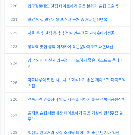
220
압구정로데오 맛집 데이트하기 좋은 분위기 술집 도슬박
221
광양 맛집 광양시청 포스코 근처 중마동 은성면옥
222
서울 종각 맛집 종각역 점심 만두전골 권영수대가전골
223
공덕역 맛집 공덕 이자카야 작은문바이도쿄 내돈내산
강남 와인바 신사 압구정 데이트하기 좋은 비스트로 루나바
224
인
마곡나루역 맛집 샤브샤브 회식하기 좋은 제이스팟 마곡코엑
225
스점
226
경복궁역 민물장어 맛집 서촌 회식하기 좋은 경복궁풍천장어
을지로 술집 내돈내산 데이트하기 좋은 가성비 한식주점 밑
227
주락
228
익선동 한옥거리 맛집 소개팅 데이트에 좋은 반기다 익선