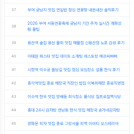
37
부여 궁남지 맛집 연잎밥 점심 연꽃향 내돈내산 솔직후기
2026 부여 서동연꽃축제 궁남지 기간 주차 실시간 개화상
38
황 꿀팁
39
용산역 술집 용산 물회 맛집 해물점 신용산점 노포 감성 후기
40
이태원 파스타 맛집 데이트 소개팅 레스토랑 메르씨삐삐
41
시청역 덕수궁 돌담길 맛집 점심 모임장소 설품 한식 후기
42
종각역맛집 종로 해장국 직장인 밥집 이복희해장 종로직영점
43
이수역 한우 맛집 방배동 회식장소 룸식당 칠프로칠백식당
44
홍대 24시 감자탕 연남동 한식 맛집 해장국 송가네감자탕
45
광화문 피자 맛집 종로 그랑서울 피맥 이비티 오스테리아