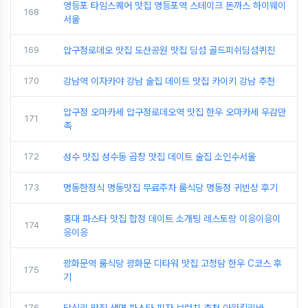
영등포 타임스퀘어 맛집 영등포역 스테이크 돈까스 하이웨이
168
서울
169
압구정로데오 맛집 도산공원 맛집 딤섬 골드피쉬딤섬퀴진
170
강남역 이자카야 강남 술집 데이트 맛집 카이키 강남 추천
압구정 오마카세 압구정로데오역 맛집 한우 오마카세 우감만
171
족
172
성수 맛집 성수동 곱창 맛집 데이트 술집 소인수서울
173
명동한정식 명동맛집 무료주차 룸식당 명동정 귀빈상 후기
홍대 파스타 맛집 합정 데이트 소개팅 레스토랑 이응이응이
174
응이응
광화문역 룸식당 광화문 디타워 맛집 고청담 한우 C코스 후
175
기
176
답십리 맛집 생면 파스타 피자 브런치 추천 아워킬리바