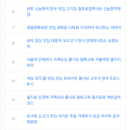
반포 신논현역 한우 맛집 고기집 칠프로칠백식당 신논현직영
6
점
7
세종문화회관 맛집 광화문 디타워 이자카야 회식장소 야마야
공덕 점심 맛집 대흥역 오리고기 한식 단체회식장소 공중도
8
덕
서울역 단체회식 가족모임 룸식당 동화고옥 서울역점 콜키지
9
프리
역삼 GFC몰 맛집 강남 프라이빗 룸식당 고우가 한우 B코스
10
후기
을지로 상견례 가족모임 룸식당 동화고옥 을지로점 영빈갈비
11
코스
압구정 소고기 맛집 아기랑 주말 가족외식 모임 우미학 압구
12
정본점