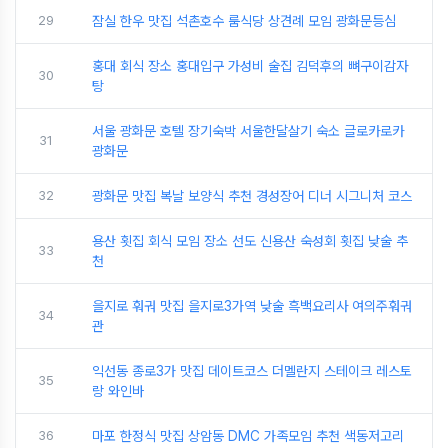
29
잠실 한우 맛집 석촌호수 룸식당 상견례 모임 광화문등심
홍대 회식 장소 홍대입구 가성비 술집 김덕후의 뼈구이감자
30
탕
서울 광화문 호텔 장기숙박 서울한달살기 숙소 글로카로카
31
광화문
32
광화문 맛집 복날 보양식 추천 경성장어 디너 시그니처 코스
용산 횟집 회식 모임 장소 선도 신용산 숙성회 횟집 낮술 추
33
천
을지로 훠궈 맛집 을지로3가역 낮술 흑백요리사 여의주훠궈
34
관
익선동 종로3가 맛집 데이트코스 더멜란지 스테이크 레스토
35
랑 와인바
36
마포 한정식 맛집 상암동 DMC 가족모임 추천 색동저고리