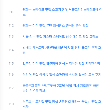
광화문 스테이크 맛집 소고기 한우 투뿔코리안스테이크하우
111
스
112
광화문 점심 맛집 무탄 회식장소 중식당 중식 맛집
113
서울 성수 맛집 파스타 스테이크 성수 데이트 맛집 그리노
방배동 레스토랑 서래마을 내방역 맛집 평양 불고기 추천 호
114
왕
115
압구정 점심 맛집 압구정역 한식 낙지볶음 맛집 지강한식당
116
삼성역 맛집 삼성동 일식 오마카세 스시유 랍스터 코스 후기
궁중문화축전 스탬프투어 2026 방법 위치 지도공유 빠른
117
동선 기념품 정보
석촌호수 고기집 맛집 잠실 송리단길 테라스 꽃갈비 맛집 호
118
낙가