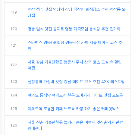
역삼 점심 맛집 역삼역 강남 직장인 회식장소 추천 역삼동 오
119
삼집
120
명동 일식 맛집 을지로 명동 가족모임 룸식당 추천 진가와
스타벅스 경동1960점 경동시장 카페 서울 데이트 코스 추
121
천
서울 강남 가볼만한곳 봉은사 주차 산책 코스 도심 속 힐링
122
여행
123
선정릉역 가성비 맛집 강남 데이트 코스 추천 428 레스토랑
124
여의도 룸식당 여의도역 한우 오마카세 데이트 맛집 모도우
125
여의도역 조용한 카페 노트북 카공 하기 좋은 커피앳웍스
서울 신촌 가볼만한곳 놀거리 숨은 여행지 옛신촌역사 관광
126
안내센터