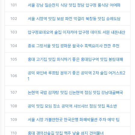
101
서울 강남 칠순잔치 식당 맛집 청담 압구정 룸식당 어여화
102
서울 시청역 맛집 보쌈 파전 막걸리 북창동 맛집 숭례도담
103
압구정로데오역 술집 이자카야 압구정 데이트 서원 내돈내산
104
종로 그랑서울 맛집 광화문 쌀국수 흑백요리사 깐깐 추천
105
홍대 고기집 맛집 회식하기 좋은 홍대입구역 맛집 봉림대패
공덕 와인바 루프탑 분위기 좋은 공덕역 2차 술집 어거스트2
106
1
107
논현역 국밥 감자탕 맛집 신논현역 점심 맛집 강남대골뼈국
108
공덕 맛집 모임 장소 공덕역 샤브샤브 점심 맛집 옥소반
109
서울 시청 가볼만한곳 한국은행 화폐박물관 주차 예약 팁
110
홍대 경의선숲길 맛집 맥주 낮술 성지 건어물녀