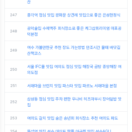
산
247
종각역 점심 맛집 광화문 상견례 맛집으로 좋은 은성한정식
공덕술집 수제맥주 회식장소로 좋은 케그샵프리미엄 마포공
248
덕본점
여수 가볼만한곳 추천 장도 가는방법 만조시간 물때 바닷길
249
산책코스
서울 IFC몰 맛집 여의도 점심 맛집 해장국 곰탕 중앙해장 여
250
의도점
251
서래마을 브런치 맛집 파스타 맛집 파르노 서래마을 본점
삼성동 점심 맛집 주차 편한 우나비 히츠마부시 장어덮밥 맛
252
집
253
여의도 갈치 맛집 숨은 송년회 회식장소 추천 여의도 파도
254
뚝섬역 맛집 성수 데이트 핫플 아구찜 맛집 성수AGU