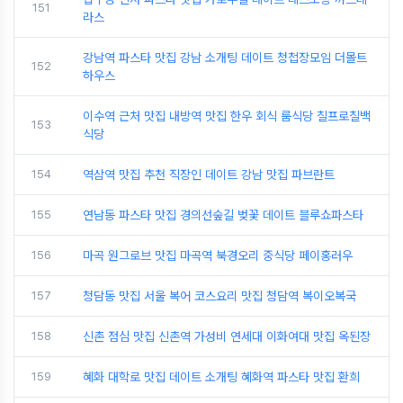
151
라스
강남역 파스타 맛집 강남 소개팅 데이트 청첩장모임 더몰트
152
하우스
이수역 근처 맛집 내방역 맛집 한우 회식 룸식당 칠프로칠백
153
식당
154
역삼역 맛집 추천 직장인 데이트 강남 맛집 파브란트
155
연남동 파스타 맛집 경의선숲길 벚꽃 데이트 블루쇼파스타
156
마곡 원그로브 맛집 마곡역 북경오리 중식당 페이홍러우
157
청담동 맛집 서울 복어 코스요리 맛집 청담역 복이오복국
158
신촌 점심 맛집 신촌역 가성비 연세대 이화여대 맛집 옥된장
159
혜화 대학로 맛집 데이트 소개팅 혜화역 파스타 맛집 환희