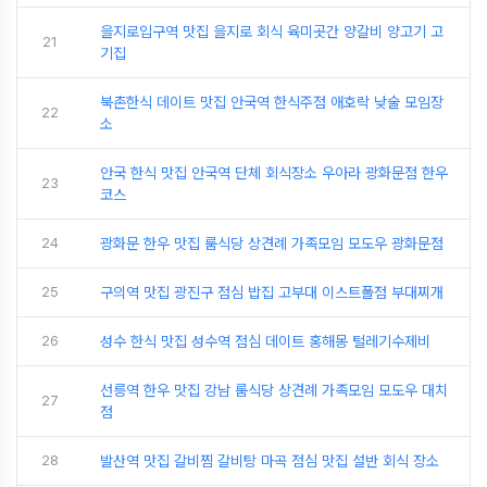
을지로입구역 맛집 을지로 회식 육미곳간 양갈비 양고기 고
21
기집
북촌한식 데이트 맛집 안국역 한식주점 애호락 낮술 모임장
22
소
안국 한식 맛집 안국역 단체 회식장소 우아라 광화문점 한우
23
코스
24
광화문 한우 맛집 룸식당 상견례 가족모임 모도우 광화문점
25
구의역 맛집 광진구 점심 밥집 고부대 이스트폴점 부대찌개
26
성수 한식 맛집 성수역 점심 데이트 홍해몽 털레기수제비
선릉역 한우 맛집 강남 룸식당 상견례 가족모임 모도우 대치
27
점
28
발산역 맛집 갈비찜 갈비탕 마곡 점심 맛집 설반 회식 장소