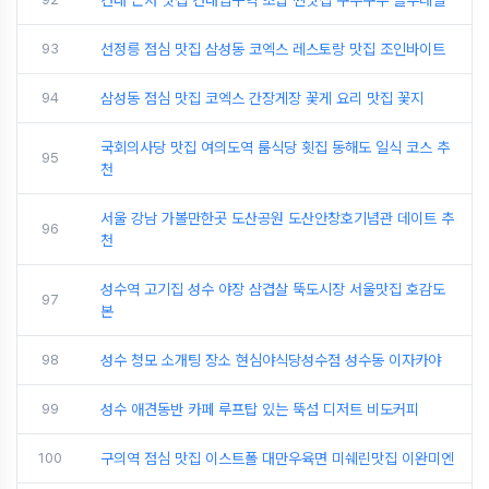
93
선정릉 점심 맛집 삼성동 코엑스 레스토랑 맛집 조인바이트
94
삼성동 점심 맛집 코엑스 간장게장 꽃게 요리 맛집 꽃지
국회의사당 맛집 여의도역 룸식당 횟집 동해도 일식 코스 추
95
천
서울 강남 가볼만한곳 도산공원 도산안창호기념관 데이트 추
96
천
성수역 고기집 성수 야장 삼겹살 뚝도시장 서울맛집 호감도
97
본
98
성수 청모 소개팅 장소 현심야식당성수점 성수동 이자카야
99
성수 애견동반 카페 루프탑 있는 뚝섬 디저트 비도커피
100
구의역 점심 맛집 이스트폴 대만우육면 미쉐린맛집 이완미엔