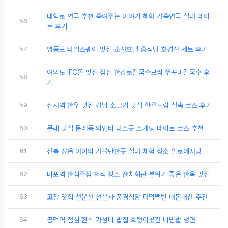
대학로 연극 추천 죽여주는 이야기 혜화 가족연극 실내 데이
56
트 후기
57
영등포 타임스퀘어 맛집 조선호텔 중식당 호경전 세트 후기
여의도 IFC몰 맛집 점심 한강로칼국수보쌈 쭈꾸미칼국수 후
58
기
59
신사역 한우 맛집 강남 소고기 맛집 한우드림 실속 코스 후기
60
문래 맛집 문래동 와인바 다소곳 소개팅 데이트 코스 추천
61
전북 정읍 아이와 가볼만한곳 실내 체험 장소 알로에사랑
62
마포역 한식주점 회식 장소 잔치회관 분위기 좋은 한옥 맛집
63
고창 맛집 선운산 선운사 풍경식당 더덕백반 내돈내산 추천
64
공덕역 점심 한식 가성비 밥집 호랭이곳간 비빔밥 냉면