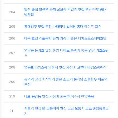
발산 술집 발산역 근처 굴보쌈 막걸리 맛집 연남주막1987
204
발산점
205
홍대입구 맛집 추천 나래함박 일식당 홍대 데이트 코스
206
마곡 호텔 김포공항 근처 가성비 좋은 더퍼스트스테이호텔
연남동 돈카츠 맛집 혼밥 데이트 분위기 좋은 연남 카츠스위
207
스
208
영등포 타임스퀘어 한식 맛집 가성비 고부대 타임스퀘어점
공덕역 맛집 회식하기 좋은 소고기 룸식당 소울한우 마포역
209
본점
210
마포 용강동 맛집 가성비 좋은 한식주점 한양숙육
서울역 횟집 활 고등어회 맛집 고급 모둠회 코스 중림동물고
211
기