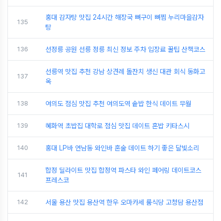
홍대 감자탕 맛집 24시간 해장국 뼈구이 뼈찜 누리마을감자
135
탕
136
선정릉 공원 선릉 정릉 최신 정보 주차 입장료 꿀팁 산책코스
선릉역 맛집 추천 강남 상견례 돌잔치 생신 대관 회식 동화고
137
옥
138
여의도 점심 맛집 추천 여의도역 솥밥 한식 데이트 무월
139
혜화역 초밥집 대학로 점심 맛집 데이트 혼밥 키타스시
140
홍대 LP바 연남동 와인바 혼술 데이트 하기 좋은 달빛소리
합정 딜라이트 맛집 합정역 파스타 와인 페어링 데이트코스
141
프레스코
142
서울 용산 맛집 용산역 한우 오마카세 룸식당 고청담 용산점