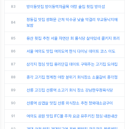
83
방이동맛집 방이동먹자골목 야장 술집 횟집 방이섬
정동길 맛집 광화문 근처 덕수궁 낮술 막걸리 무교동낙지애
84
보쌈
85
용산 횟집 추천 서울 자연산 회 룸식당 살아있네 콜키지 프리
86
서울 여의도 맛집 여의도역 한식 다이닝 데이트 코스 이도
87
삼각지 점심 맛집 용리단길 데이트 구워주는 고기집 도야집
88
종각 고기집 청계천 야장 분위기 회식장소 소울갈비 종각점
89
선릉 고깃집 선릉역 소고기 회식 장소 강남한우정육식당
90
선릉역 삼겹살 맛집 선릉 외식장소 추천 청와대소금구이
91
여의도 공원 맛집 IFC몰 주차 요금 유주키친 점심 내돈내산
92
건대 근처 맛집 건대입구역 초밥 찐맛집 쿠우쿠우 블루레일