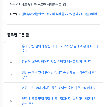
북특별자치도 부안군 줄포면 생태공원로 38
...
원문링크
전북 부안 가볼만한곳 아이와 함께 줄포만 노을빛정원 갯벌생태관
등록된 모든 글
홍대 맛집 분위기 좋은 테라스 레스토랑 알페로 홍대 파스타
1
추천
2
강남역 소개팅 데이트 맛집 기념일 레스토랑 파브란트
청담동 한우 맛집 룸식당 청담백송 단체모임 가족외식 회식
3
장소
4
합정 맛집 홍대 기념일 생일 데이트 추천 한우 오마카세 압도
인천 영흥도 맛집 횟집 영흥수협회센터 보람이네 내돈내산
5
솔직 후기