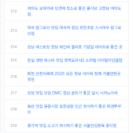
여의도 오마카세 상견례 장소로 좋은 룸식당 고청담 여의도
212
점
마곡 원그로브 맛집 마곡역 점심 회전초밥 스시마우 원그로
213
브점
214
강남 레스토랑 청담 와인바 블러프 기념일 데이트로 좋은 곳
215
잠실 생면 파스타 맛집 흑백요리사2 소피텔 더이탈리안클럽
화천 산천어축제 2026 모든 정보 아이와 함께 가볼만한곳
216
추천
217
상암 맛집 상암 DMC 점심 분위기 좋은 일식 시카노이에
용산 맛집 용문시장 효창공원 인근 회식하기 좋은 찌갠쭈꾸
218
미
219
종각역 맛집 소고기 회식하기 좋은 서울안심정육 종각점