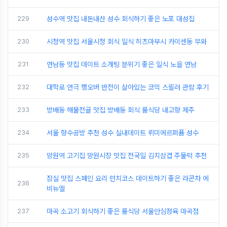
229
성수역 맛집 내돈내산 성수 회식하기 좋은 노포 대성집
230
시청역 맛집 서울시청 회식 일식 히츠마부시 카이센동 무와
231
연남동 맛집 데이트 소개팅 분위기 좋은 일식 노을 연남
232
대학로 연극 행오버 반전이 살아있는 코믹 스릴러 관람 후기
233
방배동 해물전골 맛집 방배동 회식 룸식당 내고향 제주
234
서울 향수공방 추천 성수 실내데이트 뤼미에르퍼퓸 성수
235
망원역 고기집 망원시장 맛집 전국일 김치삼겹 주물럭 추천
잠실 맛집 스페인 요리 런치코스 데이트하기 좋은 라콘차 에
236
비뉴엘
237
마곡 소고기 회식하기 좋은 룸식당 서울안심정육 마곡점