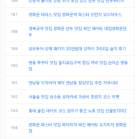
186
강남역 룸식당 강남 회식 모임 장소 한우 맛집 한우부티크
187
광화문 테라스 맛집 광화문역 파스타 브런치 오드하우스
경복궁역 맛집 광화문 만두 맛집 와인 페어링 대접광화문만
188
두
189
모두투어 상해 패키지 30만원대 상하이 3박4일 솔직 후기
명동 쭈꾸미 맛집 을지로입구역 점심 저녁 맛집 손의손 명동
190
점
191
연남동 이자카야 예약 연남동 점심맛집 추천 카쿠시타
192
서울숲 맛집 성수동 오마카세 가성비 프렌치 코스 덕팻
193
홍대 술집 데이트 코스 분위기 좋은 노포 맛집 산울림1992
광화문 파스타 맛집 화덕피자 와인 페어링 도치피자 광화문
194
점