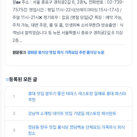
문🏡 주소 : 서울 종로구 경희궁2길 6, 2층📞 전화번호 : 02-739-
7575⏰ 영업시간 : 평일 11시~22시(브레이크타임 15시~17시) /
주말 11시~21시❌ 정기휴무 : 없음 (명절 당일)📋 특징 : 예약 가능,
주차 가능, 대면 주문, 룸 및 홀, 민생회복 소비쿠폰📺 방송출연 : 식
객남녀 잘먹었습니다 등 뉴문 서울특별시 종로구 경희궁2길 6 지상
2층
...
원문링크
광화문 중식당 맛집 회식 가족모임 추천 룸식당 뉴문
등록된 모든 글
홍대 맛집 분위기 좋은 테라스 레스토랑 알페로 홍대 파스타
1
추천
2
강남역 소개팅 데이트 맛집 기념일 레스토랑 파브란트
청담동 한우 맛집 룸식당 청담백송 단체모임 가족외식 회식
3
장소