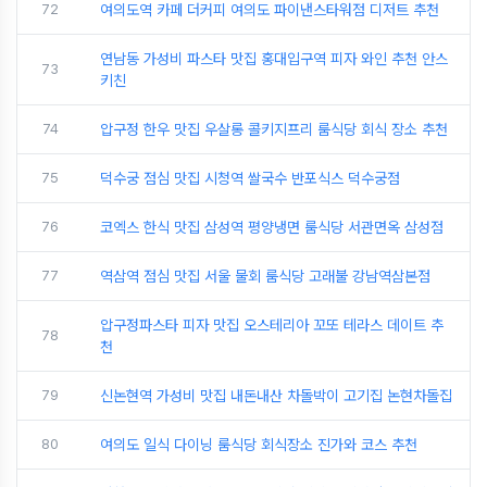
72
여의도역 카페 더커피 여의도 파이낸스타워점 디저트 추천
연남동 가성비 파스타 맛집 홍대입구역 피자 와인 추천 안스
73
키친
74
압구정 한우 맛집 우살롱 콜키지프리 룸식당 회식 장소 추천
75
덕수궁 점심 맛집 시청역 쌀국수 반포식스 덕수궁점
76
코엑스 한식 맛집 삼성역 평양냉면 룸식당 서관면옥 삼성점
77
역삼역 점심 맛집 서울 물회 룸식당 고래불 강남역삼본점
압구정파스타 피자 맛집 오스테리아 꼬또 테라스 데이트 추
78
천
79
신논현역 가성비 맛집 내돈내산 차돌박이 고기집 논현차돌집
80
여의도 일식 다이닝 룸식당 회식장소 진가와 코스 추천