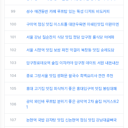
99
성수 애견동반 카페 루프탑 있는 뚝섬 디저트 비도커피
100
구의역 점심 맛집 이스트폴 대만우육면 미쉐린맛집 이완미엔
101
서울 강남 칠순잔치 식당 맛집 청담 압구정 룸식당 어여화
102
서울 시청역 맛집 보쌈 파전 막걸리 북창동 맛집 숭례도담
103
압구정로데오역 술집 이자카야 압구정 데이트 서원 내돈내산
104
종로 그랑서울 맛집 광화문 쌀국수 흑백요리사 깐깐 추천
105
홍대 고기집 맛집 회식하기 좋은 홍대입구역 맛집 봉림대패
공덕 와인바 루프탑 분위기 좋은 공덕역 2차 술집 어거스트2
106
1
107
논현역 국밥 감자탕 맛집 신논현역 점심 맛집 강남대골뼈국