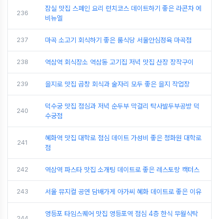
잠실 맛집 스페인 요리 런치코스 데이트하기 좋은 라콘차 에
236
비뉴엘
237
마곡 소고기 회식하기 좋은 룸식당 서울안심정육 마곡점
238
역삼역 회식장소 역삼동 고기집 저녁 맛집 산장 장작구이
239
을지로 맛집 곱창 회식과 술자리 모두 좋은 을지 작업장
덕수궁 맛집 점심과 저녁 순두부 막걸리 탁사발두부공방 덕
240
수궁점
혜화역 맛집 대학로 점심 데이트 가성비 좋은 청화원 대학로
241
점
242
역삼역 파스타 맛집 소개팅 데이트로 좋은 레스토랑 캑터스
243
서울 뮤지컬 공연 담배가게 아가씨 혜화 데이트로 좋은 이유
영등포 타임스퀘어 맛집 영등포역 점심 4층 한식 무월식탁
244