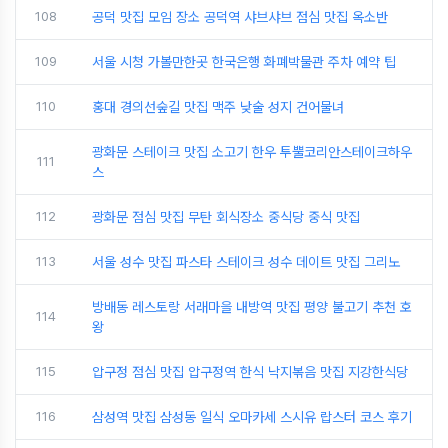
108
공덕 맛집 모임 장소 공덕역 샤브샤브 점심 맛집 옥소반
109
서울 시청 가볼만한곳 한국은행 화폐박물관 주차 예약 팁
110
홍대 경의선숲길 맛집 맥주 낮술 성지 건어물녀
광화문 스테이크 맛집 소고기 한우 투뿔코리안스테이크하우
111
스
112
광화문 점심 맛집 무탄 회식장소 중식당 중식 맛집
113
서울 성수 맛집 파스타 스테이크 성수 데이트 맛집 그리노
방배동 레스토랑 서래마을 내방역 맛집 평양 불고기 추천 호
114
왕
115
압구정 점심 맛집 압구정역 한식 낙지볶음 맛집 지강한식당
116
삼성역 맛집 삼성동 일식 오마카세 스시유 랍스터 코스 후기