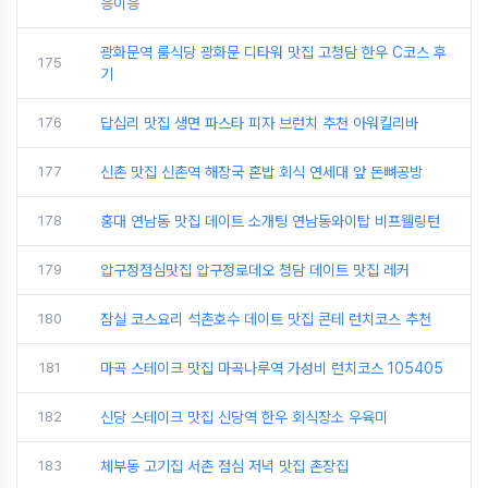
응이응
광화문역 룸식당 광화문 디타워 맛집 고청담 한우 C코스 후
175
기
176
답십리 맛집 생면 파스타 피자 브런치 추천 아워킬리바
177
신촌 맛집 신촌역 해장국 혼밥 회식 연세대 앞 돈뼈공방
178
홍대 연남동 맛집 데이트 소개팅 연남동와이탑 비프웰링턴
179
압구정점심맛집 압구정로데오 청담 데이트 맛집 레커
180
잠실 코스요리 석촌호수 데이트 맛집 콘테 런치코스 추천
181
마곡 스테이크 맛집 마곡나루역 가성비 런치코스 105405
182
신당 스테이크 맛집 신당역 한우 회식장소 우육미
183
체부동 고기집 서촌 점심 저녁 맛집 촌장집