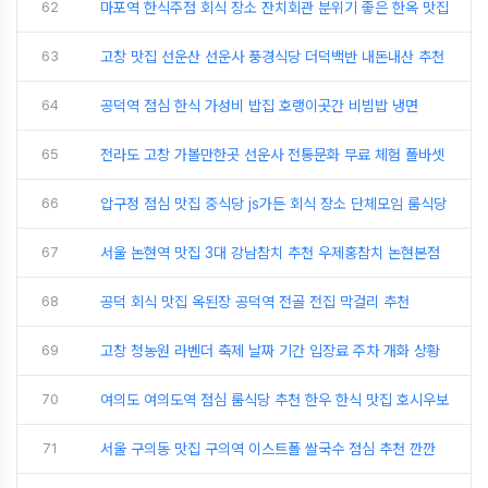
62
마포역 한식주점 회식 장소 잔치회관 분위기 좋은 한옥 맛집
63
고창 맛집 선운산 선운사 풍경식당 더덕백반 내돈내산 추천
64
공덕역 점심 한식 가성비 밥집 호랭이곳간 비빔밥 냉면
65
전라도 고창 가볼만한곳 선운사 전통문화 무료 체험 폴바셋
66
압구정 점심 맛집 중식당 js가든 회식 장소 단체모임 룸식당
67
서울 논현역 맛집 3대 강남참치 추천 우제홍참치 논현본점
68
공덕 회식 맛집 옥된장 공덕역 전골 전집 막걸리 추천
69
고창 청농원 라벤더 축제 날짜 기간 입장료 주차 개화 상황
70
여의도 여의도역 점심 룸식당 추천 한우 한식 맛집 호시우보
71
서울 구의동 맛집 구의역 이스트폴 쌀국수 점심 추천 깐깐