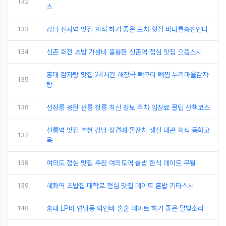
132
스
133
강남 신사역 맛집 회식 하기 좋은 포차 횟집 바다를훔친언니
134
신촌 회전 초밥 가성비 훌륭한 신촌역 점심 맛집 으뜸스시
홍대 감자탕 맛집 24시간 해장국 뼈구이 뼈찜 누리마을감자
135
탕
136
선정릉 공원 선릉 정릉 최신 정보 주차 입장료 꿀팁 산책코스
선릉역 맛집 추천 강남 상견례 돌잔치 생신 대관 회식 동화고
137
옥
138
여의도 점심 맛집 추천 여의도역 솥밥 한식 데이트 무월
139
혜화역 초밥집 대학로 점심 맛집 데이트 혼밥 키타스시
140
홍대 LP바 연남동 와인바 혼술 데이트 하기 좋은 달빛소리