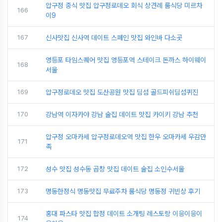
압구정 중식 맛집 압구정로데오 회식 상견례 룸식당 미르차
166
이9
167
신사맛집 신사역 데이트 스페인 맛집 와인바 다소곳
영등포 타임스퀘어 맛집 영등포역 스테이크 돈까스 하이웨이
168
서울
169
압구정로데오 맛집 도산공원 맛집 딤섬 골드피쉬딤섬퀴진
170
강남역 이자카야 강남 술집 데이트 맛집 카이키 강남 추천
압구정 오마카세 압구정로데오역 맛집 한우 오마카세 우감만
171
족
172
성수 맛집 성수동 곱창 맛집 데이트 술집 소인수서울
173
명동한정식 명동맛집 무료주차 룸식당 명동정 귀빈상 후기
홍대 파스타 맛집 합정 데이트 소개팅 레스토랑 이응이응이
174