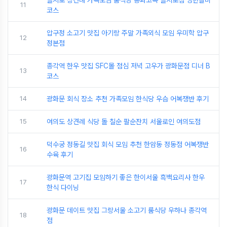
을지로 상견례 가족모임 룸식당 동화고옥 을지로점 영빈갈비
11
코스
압구정 소고기 맛집 아기랑 주말 가족외식 모임 우미학 압구
12
정본점
종각역 한우 맛집 SFC몰 점심 저녁 고우가 광화문점 디너 B
13
코스
14
광화문 회식 장소 추천 가족모임 한식당 우슴 어복쟁반 후기
15
여의도 상견례 식당 돌 칠순 팔순잔치 서울로인 여의도점
덕수궁 정동길 맛집 회식 모임 추천 한암동 정동점 어복쟁반
16
수육 후기
광화문역 고기집 모임하기 좋은 한이서울 흑백요리사 한우
17
한식 다이닝
광화문 데이트 맛집 그랑서울 소고기 룸식당 우하나 종각역
18
점