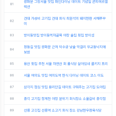
광화문 그랑서울 맛집 파인다이닝 데이트 기념일 콘피에르셀
81
렉션
건대 가성비 고기집 건대 회식 최원석의 돼지한판 서해쭈꾸
82
미
83
방이동맛집 방이동먹자골목 야장 술집 횟집 방이섬
정동길 맛집 광화문 근처 덕수궁 낮술 막걸리 무교동낙지애
84
보쌈
85
용산 횟집 추천 서울 자연산 회 룸식당 살아있네 콜키지 프리
86
서울 여의도 맛집 여의도역 한식 다이닝 데이트 코스 이도
87
삼각지 점심 맛집 용리단길 데이트 구워주는 고기집 도야집
88
종각 고기집 청계천 야장 분위기 회식장소 소울갈비 종각점
89
선릉 고깃집 선릉역 소고기 회식 장소 강남한우정육식당