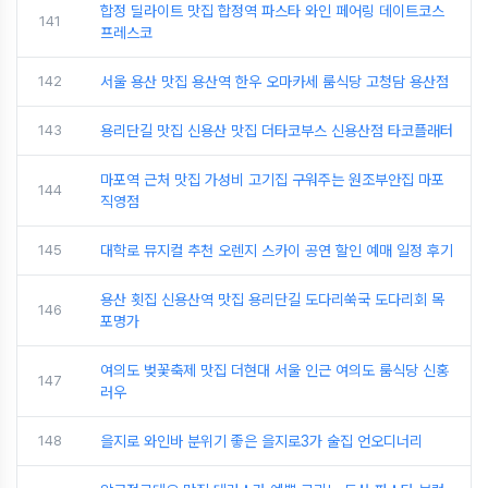
합정 딜라이트 맛집 합정역 파스타 와인 페어링 데이트코스
141
프레스코
142
서울 용산 맛집 용산역 한우 오마카세 룸식당 고청담 용산점
143
용리단길 맛집 신용산 맛집 더타코부스 신용산점 타코플래터
마포역 근처 맛집 가성비 고기집 구워주는 원조부안집 마포
144
직영점
145
대학로 뮤지컬 추천 오렌지 스카이 공연 할인 예매 일정 후기
용산 횟집 신용산역 맛집 용리단길 도다리쑥국 도다리회 목
146
포명가
여의도 벚꽃축제 맛집 더현대 서울 인근 여의도 룸식당 신홍
147
러우
148
을지로 와인바 분위기 좋은 을지로3가 술집 언오디너리