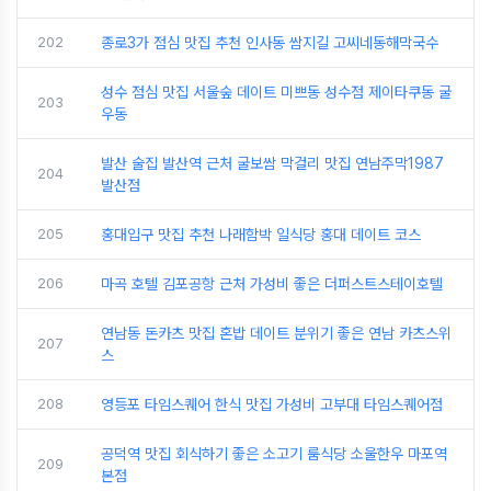
202
종로3가 점심 맛집 추천 인사동 쌈지길 고씨네동해막국수
성수 점심 맛집 서울숲 데이트 미쁘동 성수점 제이타쿠동 굴
203
우동
발산 술집 발산역 근처 굴보쌈 막걸리 맛집 연남주막1987
204
발산점
205
홍대입구 맛집 추천 나래함박 일식당 홍대 데이트 코스
206
마곡 호텔 김포공항 근처 가성비 좋은 더퍼스트스테이호텔
연남동 돈카츠 맛집 혼밥 데이트 분위기 좋은 연남 카츠스위
207
스
208
영등포 타임스퀘어 한식 맛집 가성비 고부대 타임스퀘어점
공덕역 맛집 회식하기 좋은 소고기 룸식당 소울한우 마포역
209
본점