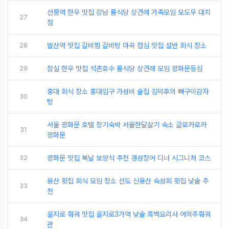
선릉역 한우 맛집 강남 룸식당 상견례 가족모임 모도우 대치
27
점
28
발산역 맛집 갈비찜 갈비탕 마곡 점심 맛집 설반 회식 장소
29
잠실 한우 맛집 석촌호수 룸식당 상견례 모임 광화문등심
홍대 회식 장소 홍대입구 가성비 술집 김덕후의 뼈구이감자
30
탕
서울 광화문 호텔 장기숙박 서울한달살기 숙소 글로카로카
31
광화문
32
광화문 맛집 복날 보양식 추천 경성장어 디너 시그니처 코스
용산 횟집 회식 모임 장소 선도 신용산 숙성회 횟집 낮술 추
33
천
을지로 훠궈 맛집 을지로3가역 낮술 흑백요리사 여의주훠궈
34
관