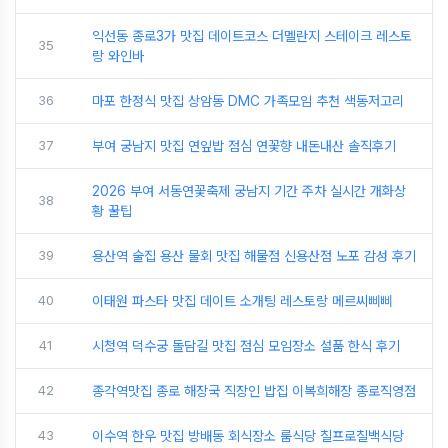
익선동 종로3가 맛집 데이트코스 더멜란지 스테이크 레스토
35
랑 와인바
36
마포 한정식 맛집 상암동 DMC 가족모임 추천 색동저고리
37
부여 궁남지 맛집 연잎밥 점심 연꽃향 내돈내산 솔직후기
2026 부여 서동연꽃축제 궁남지 기간 주차 실시간 개화상
38
황 꿀팁
39
용산역 술집 용산 물회 맛집 해물점 신용산점 노포 감성 후기
40
이태원 파스타 맛집 데이트 소개팅 레스토랑 메르씨삐삐
41
시청역 덕수궁 돌담길 맛집 점심 모임장소 설품 한식 후기
42
종각역맛집 종로 해장국 직장인 밥집 이복희해장 종로직영점
43
이수역 한우 맛집 방배동 회식장소 룸식당 칠프로칠백식당