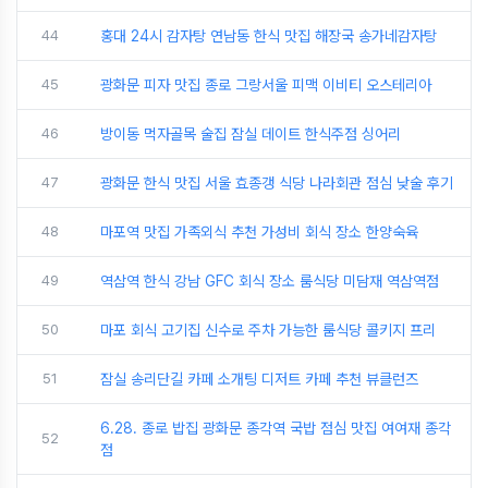
44
홍대 24시 감자탕 연남동 한식 맛집 해장국 송가네감자탕
45
광화문 피자 맛집 종로 그랑서울 피맥 이비티 오스테리아
46
방이동 먹자골목 술집 잠실 데이트 한식주점 싱어리
47
광화문 한식 맛집 서울 효종갱 식당 나라회관 점심 낮술 후기
48
마포역 맛집 가족외식 추천 가성비 회식 장소 한양숙육
49
역삼역 한식 강남 GFC 회식 장소 룸식당 미담재 역삼역점
50
마포 회식 고기집 신수로 주차 가능한 룸식당 콜키지 프리
51
잠실 송리단길 카페 소개팅 디저트 카페 추천 뷰클런즈
6.28. 종로 밥집 광화문 종각역 국밥 점심 맛집 여여재 종각
52
점