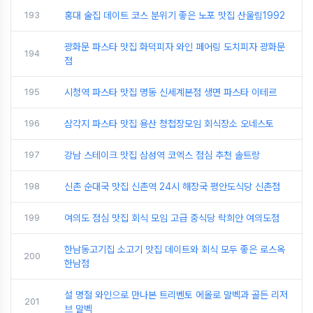
193
홍대 술집 데이트 코스 분위기 좋은 노포 맛집 산울림1992
광화문 파스타 맛집 화덕피자 와인 페어링 도치피자 광화문
194
점
195
시청역 파스타 맛집 명동 신세계본점 생면 파스타 이테르
196
삼각지 파스타 맛집 용산 청첩장모임 회식장소 오네스토
197
강남 스테이크 맛집 삼성역 코엑스 점심 추천 솔트랑
198
신촌 순대국 맛집 신촌역 24시 해장국 평안도식당 신촌점
199
여의도 점심 맛집 회식 모임 고급 중식당 락희안 여의도점
한남동고기집 소고기 맛집 데이트와 회식 모두 좋은 로스옥
200
한남점
설 명절 와인으로 만나본 트리벤토 에올로 말벡과 골든 리저
201
브 말벡