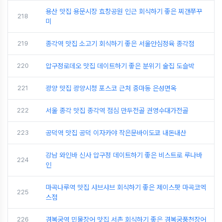
용산 맛집 용문시장 효창공원 인근 회식하기 좋은 찌갠쭈꾸
218
미
219
종각역 맛집 소고기 회식하기 좋은 서울안심정육 종각점
220
압구정로데오 맛집 데이트하기 좋은 분위기 술집 도슬박
221
광양 맛집 광양시청 포스코 근처 중마동 은성면옥
222
서울 종각 맛집 종각역 점심 만두전골 권영수대가전골
223
공덕역 맛집 공덕 이자카야 작은문바이도쿄 내돈내산
강남 와인바 신사 압구정 데이트하기 좋은 비스트로 루나바
224
인
마곡나루역 맛집 샤브샤브 회식하기 좋은 제이스팟 마곡코엑
225
스점
226
경복궁역 민물장어 맛집 서촌 회식하기 좋은 경복궁풍천장어