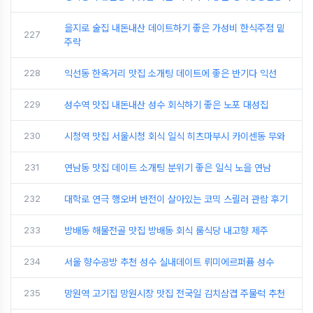
을지로 술집 내돈내산 데이트하기 좋은 가성비 한식주점 밑
227
주락
228
익선동 한옥거리 맛집 소개팅 데이트에 좋은 반기다 익선
229
성수역 맛집 내돈내산 성수 회식하기 좋은 노포 대성집
230
시청역 맛집 서울시청 회식 일식 히츠마부시 카이센동 무와
231
연남동 맛집 데이트 소개팅 분위기 좋은 일식 노을 연남
232
대학로 연극 행오버 반전이 살아있는 코믹 스릴러 관람 후기
233
방배동 해물전골 맛집 방배동 회식 룸식당 내고향 제주
234
서울 향수공방 추천 성수 실내데이트 뤼미에르퍼퓸 성수
235
망원역 고기집 망원시장 맛집 전국일 김치삼겹 주물럭 추천