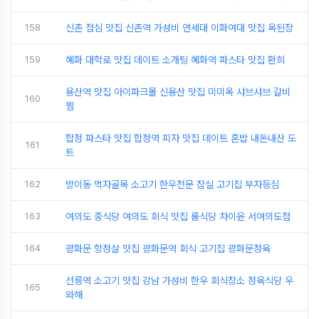
158
신촌 점심 맛집 신촌역 가성비 연세대 이화여대 맛집 옥된장
159
혜화 대학로 맛집 데이트 소개팅 혜화역 파스타 맛집 환희
용산역 맛집 아이파크몰 신용산 맛집 미미옥 샤브샤브 갈비
160
찜
합정 파스타 맛집 합정역 피자 맛집 데이트 혼밥 내돈내산 도
161
트
162
방이동 먹자골목 소고기 한우전문 잠실 고기집 부자등심
163
여의도 중식당 여의도 회식 맛집 룸식당 차이윤 서여의도점
164
광화문 항정살 맛집 광화문역 회식 고기집 광화문정육
선릉역 소고기 맛집 강남 가성비 한우 회식장소 정육식당 우
165
와해