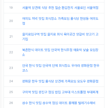
19
서울역 상견례 식당 추천 칠순 환갑잔치 서울로인 서울역점
여의도 저녁 맛집 회식장소 가족모임 룸식당 한암동 여의도
20
점
을지로입구역 맛집 을지로 회식 육미곳간 양갈비 양고기 고
21
기집
북촌한식 데이트 맛집 안국역 한식주점 애호락 낮술 모임장
22
소
안국 한식 맛집 안국역 단체 회식장소 우아라 광화문점 한우
23
코스
24
광화문 한우 맛집 룸식당 상견례 가족모임 모도우 광화문점
25
구의역 맛집 광진구 점심 밥집 고부대 이스트폴점 부대찌개
26
성수 한식 맛집 성수역 점심 데이트 홍해몽 털레기수제비