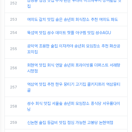
삼성동 점심 맛집 주차 편한 우나비 히츠마부시 장어덮밥 맛
252
집
253
여의도 갈치 맛집 숨은 송년회 회식장소 추천 여의도 파도
254
뚝섬역 맛집 성수 데이트 핫플 아구찜 맛집 성수AGU
공덕역 조용한 술집 이자카야 송년회 모임장소 추천 화산공
255
꼬치집
회현역 맛집 회식 연말 송년회 프라이빗룸 더퍼스트 서래향
256
시청점
역삼역 맛집 추천 한우 뭉티기 고기집 콜키지프리 역삼뭉티
257
골
성수 회식 맛집 서울숲 송년회 모임장소 중식당 서우룸다이
258
닝
259
신논현 술집 등갈비 맛집 점심 가능한 고봉당 논현역점