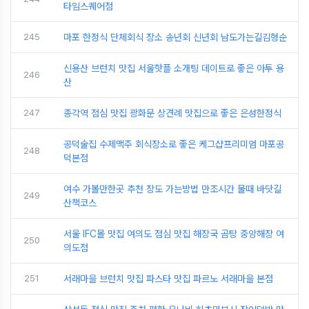
타임스퀘어점
245
마포 한정식 단체회식 장소 송년회 신년회 남도가는길김형순
신용산 브런치 맛집 서울핫플 소개팅 데이트로 좋은 아투 용
246
산
247
종각역 점심 맛집 광화문 상견례 맛집으로 좋은 은성한정식
공덕술집 수제맥주 회식장소로 좋은 케그샵프리미엄 마포공
248
덕본점
여수 가볼만한곳 추천 장도 가는방법 만조시간 물때 바닷길
249
산책코스
서울 IFC몰 맛집 여의도 점심 맛집 해장국 곰탕 중앙해장 여
250
의도점
251
서래마을 브런치 맛집 파스타 맛집 파르노 서래마을 본점