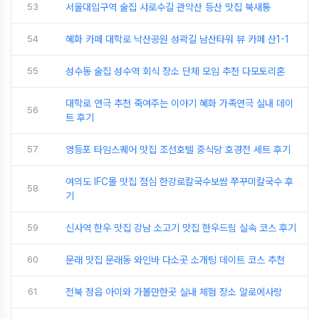
53
서울대입구역 술집 샤로수길 관악산 등산 맛집 북새통
54
혜화 카페 대학로 낙산공원 성곽길 남산타워 뷰 카페 산1-1
55
성수동 술집 성수역 회식 장소 단체 모임 추천 다모토리혼
대학로 연극 추천 죽여주는 이야기 혜화 가족연극 실내 데이
56
트 후기
57
영등포 타임스퀘어 맛집 조선호텔 중식당 호경전 세트 후기
여의도 IFC몰 맛집 점심 한강로칼국수보쌈 쭈꾸미칼국수 후
58
기
59
신사역 한우 맛집 강남 소고기 맛집 한우드림 실속 코스 후기
60
문래 맛집 문래동 와인바 다소곳 소개팅 데이트 코스 추천
61
전북 정읍 아이와 가볼만한곳 실내 체험 장소 알로에사랑