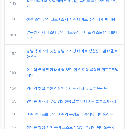
압구정로데오 맛집 테라스가 예쁜 그리노 도산 파스타 브런
149
치
150
성수 초밥 맛집 코노미스시 저녁 데이트 추천 사케 페어링
압구정 신사 파스타 맛집 가로수길 데이트 레스토랑 까브테
151
라스
강남역 파스타 맛집 강남 소개팅 데이트 청첩장모임 더몰트
152
하우스
이수역 근처 맛집 내방역 맛집 한우 회식 룸식당 칠프로칠백
153
식당
154
역삼역 맛집 추천 직장인 데이트 강남 맛집 파브란트
155
연남동 파스타 맛집 경의선숲길 벚꽃 데이트 블루쇼파스타
156
마곡 원그로브 맛집 마곡역 북경오리 중식당 페이홍러우
157
청담동 맛집 서울 복어 코스요리 맛집 청담역 복이오복국