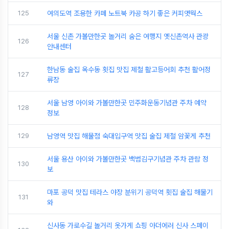
125
여의도역 조용한 카페 노트북 카공 하기 좋은 커피앳웍스
서울 신촌 가볼만한곳 놀거리 숨은 여행지 옛신촌역사 관광
126
안내센터
한남동 술집 옥수동 횟집 맛집 제철 활고등어회 추천 활어정
127
류장
서울 남영 아이와 가볼만한곳 민주화운동기념관 주차 예약
128
정보
129
남영역 맛집 해물점 숙대입구역 맛집 술집 제철 암꽃게 추천
서울 용산 아이와 가볼만한곳 백범김구기념관 주차 관람 정
130
보
마포 공덕 맛집 테라스 야장 분위기 공덕역 횟집 술집 해물기
131
와
신사동 가로수길 놀거리 옷가게 쇼핑 아더에러 신사 스페이