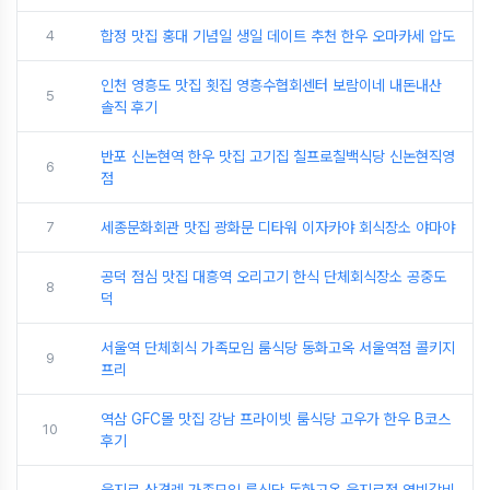
4
합정 맛집 홍대 기념일 생일 데이트 추천 한우 오마카세 압도
인천 영흥도 맛집 횟집 영흥수협회센터 보람이네 내돈내산
5
솔직 후기
반포 신논현역 한우 맛집 고기집 칠프로칠백식당 신논현직영
6
점
7
세종문화회관 맛집 광화문 디타워 이자카야 회식장소 야마야
공덕 점심 맛집 대흥역 오리고기 한식 단체회식장소 공중도
8
덕
서울역 단체회식 가족모임 룸식당 동화고옥 서울역점 콜키지
9
프리
역삼 GFC몰 맛집 강남 프라이빗 룸식당 고우가 한우 B코스
10
후기