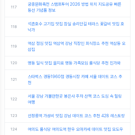
궁중문화축전 스탬프투어 2026 방법 위치 지도공유 빠른
117
동선 기념품 정보
석촌호수 고기집 맛집 잠실 송리단길 테라스 꽃갈비 맛집 호
118
낙가
역삼 점심 맛집 역삼역 강남 직장인 회식장소 추천 역삼동 오
119
삼집
120
명동 일식 맛집 을지로 명동 가족모임 룸식당 추천 진가와
스타벅스 경동1960점 경동시장 카페 서울 데이트 코스 추
121
천
서울 강남 가볼만한곳 봉은사 주차 산책 코스 도심 속 힐링
122
여행
123
선정릉역 가성비 맛집 강남 데이트 코스 추천 428 레스토랑
124
여의도 룸식당 여의도역 한우 오마카세 데이트 맛집 모도우