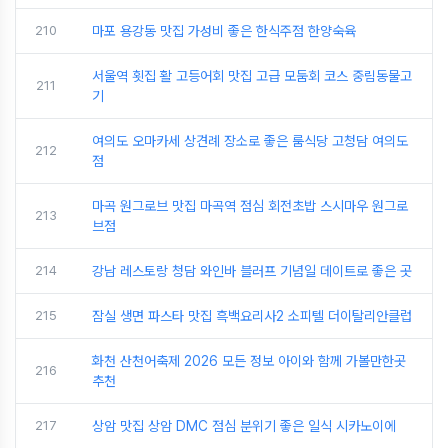
210
마포 용강동 맛집 가성비 좋은 한식주점 한양숙육
서울역 횟집 활 고등어회 맛집 고급 모둠회 코스 중림동물고
211
기
여의도 오마카세 상견례 장소로 좋은 룸식당 고청담 여의도
212
점
마곡 원그로브 맛집 마곡역 점심 회전초밥 스시마우 원그로
213
브점
214
강남 레스토랑 청담 와인바 블러프 기념일 데이트로 좋은 곳
215
잠실 생면 파스타 맛집 흑백요리사2 소피텔 더이탈리안클럽
화천 산천어축제 2026 모든 정보 아이와 함께 가볼만한곳
216
추천
217
상암 맛집 상암 DMC 점심 분위기 좋은 일식 시카노이에