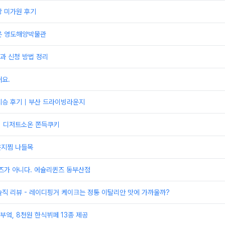
당 미가원 후기
온 영도해양박물관
과 신청 방법 정리
요.
시승 후기｜부산 드라이빙라운지
] 디저트소온 쫀득쿠키
은지찜 나들목
즈가 아니다. 에슐리퀸즈 동부산점
직 리뷰 - 레이디핑거 케이크는 정통 이탈리안 맛에 가까울까?
엌, 8천원 한식뷔페 13종 제공