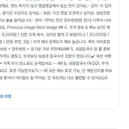
해요. 면도 퍼지지 않고 탱글탱글해서 씹는 맛이 있어요.- 김치: 이 집의
 잘익은 무김치도 있어요.- 보쌈: 이건 정말 강조하고 싶어요. 보쌈전문
그냥 술술 들어갑니다.- 만두: 저희는 항상 만두반띵(반 접시) 시켜서 나눠
revious image Next image ## 4. 가격 정보 & 메뉴 요약| 메
국수 | 9,000원 | 진한 조개 육수, 김치랑 찰떡 || 보쌈(미니) | 20,000원 |
0원 | 반띵 추천, 3알 | 가격 대비 만족도가 매우 높습니다. 특히 아이포함
보쌈 + 만두반띵 + 공기밥 구성 추천해요!## 5. 공원칼국수 한 줄 총평
 가격도 괜찮고, 무엇보다 보쌈과 칼국수의 조합이 찐입니다.✔️ 부산 여행
️ 가족 외식 장소로도 손색없어요.---## 🙋 공원칼국수 FAQQ1. 주차
Q2. 포장 가능한가요?👉 네! 모든 메뉴 포장 가능, 단 매운김치를 따로
구성 좋아서 아이들도 잘 먹어요. 단 유모차는 다소 불편할 수 있어요Q4.
펙트 조합