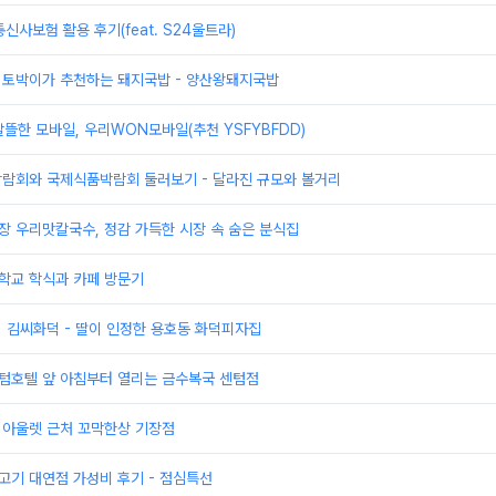
사보험 활용 후기(feat. S24울트라)
산 토박이가 추천하는 돼지국밥 - 양산왕돼지국밥
뜰한 모바일, 우리WON모바일(추천 YSFYBFDD)
박람회와 국제식품박람회 둘러보기 - 달라진 규모와 볼거리
장 우리맛칼국수, 정감 가득한 시장 속 숨은 분식집
학교 학식과 카페 방문기
] 김씨화덕 - 딸이 인정한 용호동 화덕피자집
센텀호텔 앞 아침부터 열리는 금수복국 센텀점
 아울렛 근처 꼬막한상 기장점
고기 대연점 가성비 후기 - 점심특선