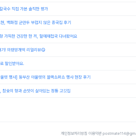
칼국수 직접 가본 솔직한 평가
보현, 백화점 군만두 부럽지 않은 중국집 후기
향 가득한 건강한 한 끼, 할매재첩국 다녀왔어요
기! 의령망개떡 리얼리뷰😋
로 할인받아요.
아울렛 행사] 동부산 아울렛의 블랙쇼퍼쇼 행사 현장 후기
, 참숯의 향과 손맛이 살아있는 정통 고깃집
개인정보처리방침
·
이용약관
·
postmate114@gma