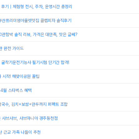
 후기｜체험형 전시, 주차, 운영시간 총정리
] 부산프리미엄아울렛맛집 클랩피자 솔직후기
 고관함박 솔직 리뷰, 가격은 대만족, 맛은 글쎄?
 완전 가이드
 굴착기운전기능사 필기시험 단기간 합격!
 시작! 해맞이공원 꿀팁
 4월 스타벅스 혜택
칼국수, 김치+보쌈+만두까지 퍼펙트 조합
은 샤브샤브, 샤브마니아 경주동천점
산 근교 가족 나들이 추천