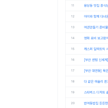
11
용당동 맛집 중식
12
아이와 함께 다녀
13
여권만들기 준비물
14
영화 로비 보고왔어
15
캐스퍼 일렉트릭 
16
[부산 센텀 신세계
17
[부산 대연동] 묵
18
다 같은 에슐리 퀸
19
스타벅스 디저트 솔
20
반여동밥집 든든한부