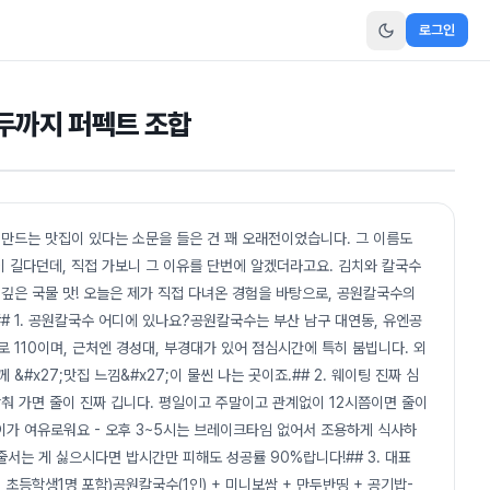
로그인
두까지 퍼펙트 조합
 만드는 맛집이 있다는 소문을 들은 건 꽤 오래전이었습니다. 그 이름도
 길다던데, 직접 가보니 그 이유를 단번에 알겠더라고요. 김치와 칼국수
 깊은 국물 맛! 오늘은 제가 직접 다녀온 경험을 바탕으로, 공원칼국수의
## 1. 공원칼국수 어디에 있나요?공원칼국수는 부산 남구 대연동, 유엔공
 110이며, 근처엔 경성대, 부경대가 있어 점심시간에 특히 붐빕니다. 외
&#x27;맛집 느낌&#x27;이 물씬 나는 곳이죠.## 2. 웨이팅 진짜 심
춰 가면 줄이 진짜 깁니다. 평일이고 주말이고 관계없이 12시쯤이면 줄이
0 사이가 여유로워요 - 오후 3~5시는 브레이크타임 없어서 조용하게 식사하
줄서는 게 싫으시다면 밥시간만 피해도 성공률 90%랍니다!## 3. 대표
 초등학생1명 포함)공원칼국수(1인) + 미니보쌈 + 만두반띵 + 공기밥-