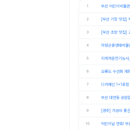
1
부산 어린이박물관
2
[부산 기장 맛집
3
[부산 초량 맛집]
4
의령곤충생태박물관
5
지게차운전기능사,
6
오륙도 수선화 개화
7
디카페인 1+1포함
8
부산 대연동 공원
9
[경주] 가성비 좋
10
어린이날 연휴! 부