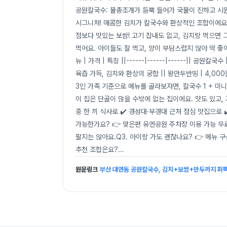
공원칼국수: 물총조개가 듬뿍 들어가 국물이 진하고 시원
시그니처! 매콤한 김치가 칼국수와 환상적인 조합이에요.
점보다 맛있는 보쌈! 고기 잡내도 없고, 김치랑 먹으면 
먹어요. 아이들도 잘 먹고, 양이 부담스럽지 않아 딱 좋아요. P
뉴 | 가격 | 특징 ||------|------|------|| 공원칼
육즙 가득, 김치와 환상의 궁합 || 왕만두반띵 | 4,00
3인 가족 기준으로 메뉴를 골라보자면, 칼국수 1 + 미니
이 집은 단골이 많을 수밖에 없는 집이에요. 맛도 있고,
중 한 끼 식사로 ✔️ 경성대·부경대 근처 점심 맛집으로 ✔
가능한가요? 👉 맞은편 유엔공원 주차장 이용 가능 무료
팔지는 않아요.Q3. 아이랑 가도 괜찮나요? 👉 메뉴 
추천 조합은요?
...
원문링크
부산 대연동 공원칼국수, 김치+보쌈+만두까지 퍼