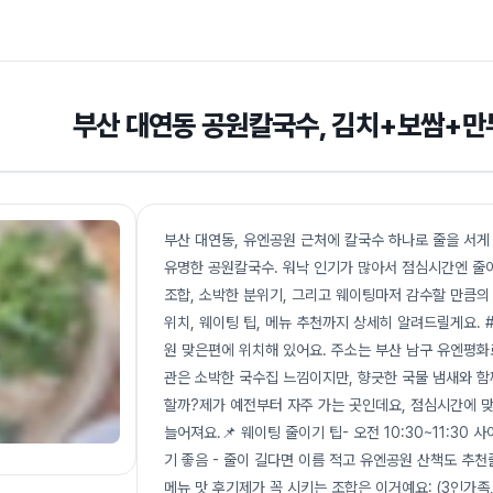
부산 대연동 공원칼국수, 김치+보쌈+만
부산 대연동, 유엔공원 근처에 칼국수 하나로 줄을 서게
유명한 공원칼국수. 워낙 인기가 많아서 점심시간엔 줄이
조합, 소박한 분위기, 그리고 웨이팅마저 감수할 만큼의
위치, 웨이팅 팁, 메뉴 추천까지 상세히 알려드릴게요. 
원 맞은편에 위치해 있어요. 주소는 부산 남구 유엔평화로
관은 소박한 국수집 느낌이지만, 향긋한 국물 냄새와 함께 
할까?제가 예전부터 자주 가는 곳인데요, 점심시간에 맞
늘어져요.📌 웨이팅 줄이기 팁- 오전 10:30~11:3
기 좋음 - 줄이 길다면 이름 적고 유엔공원 산책도 추천
메뉴 맛 후기제가 꼭 시키는 조합은 이거예요: (3인가족,