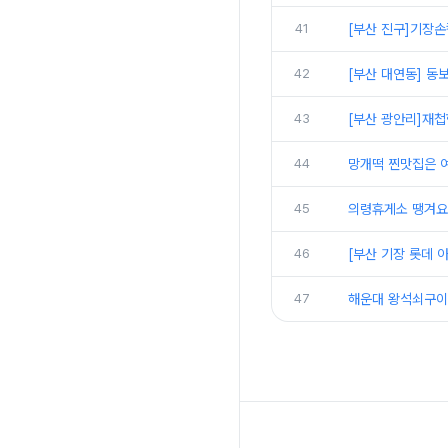
41
[부산 진구]기장손
42
[부산 대연동] 동
43
[부산 광안리]재첩
44
망개떡 찐맛집은 여
45
의령휴게소 땡겨요
46
[부산 기장 롯데 
47
해운대 왕석쇠구이