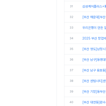
31
삼성케어플러스+통신
32
[부산 해운대]부
33
우리은행이 만든 알
34
2025 부산 창업
35
[부산 영도]남항시
36
[부산 남구]동명대
37
[부산 남구 용호동
38
[부산 센텀시티]
39
[부산 기장]동부산
40
[부산 대연동]완수