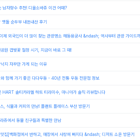
 남자향수 추천! 디올소바쥬 이건 어때?
창 맷돌 순두부 내돈내산 후기
이제 외국인이 더 많이 찾는 관광명소 해동용궁사 &ndash; 역사부터 관광 가이드
엔공원 겹벚꽃 절정 시기, 지금이 바로 그 때!
방낙지 자꾸만 가게 되는 이유
이와 함께 가기 좋은 다다우동 - 40년 전통 우동 전문점 정보
 HART 솔티카라멜 하트 티라미수, 마니아가 솔직 리뷰합니다
, 식물과 커피의 만남! 플랜트 플레이스 부산 방문기
라쥬에서 동물 친구들과 특별한 만남
 맛집]백화점에서 반하고, 매장에서 사랑에 빠지다 &ndash; 디저트 소온 방문기