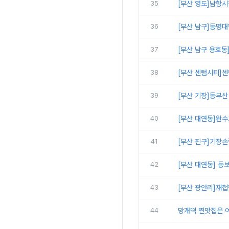
35
[부산 영도]남항시
36
[부산 남구]동명대
37
[부산 남구 용호동
38
[부산 센텀시티]
39
[부산 기장]동부산
40
[부산 대연동]완수
41
[부산 진구]기장손
42
[부산 대연동] 동
43
[부산 광안리]재첩
44
망개떡 찐맛집은 여