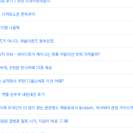
시승 후기｜부산 드라이빙라운지
] 디저트소온 쫀득쿠키
은지찜 나들목
즈가 아니다. 에슐리퀸즈 동부산점
직 리뷰 - 레이디핑거 케이크는 정통 이탈리안 맛에 가까울까?
엌, 8천원 한식뷔페 13종 제공
 남자향수 추천! 디올소바쥬 이건 어때?
창 맷돌 순두부 내돈내산 후기
이제 외국인이 더 많이 찾는 관광명소 해동용궁사 &ndash; 역사부터 관광 가이드
엔공원 겹벚꽃 절정 시기, 지금이 바로 그 때!