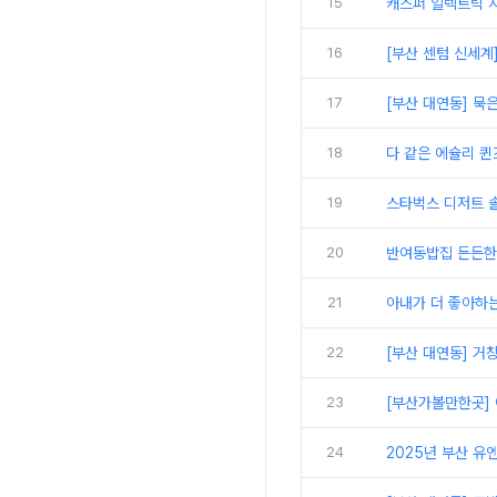
15
캐스퍼 일렉트릭 
16
[부산 센텀 신세계
17
[부산 대연동] 묵
18
다 같은 에슐리 퀸
19
스타벅스 디저트 솔
20
반여동밥집 든든한부
21
아내가 더 좋아하는
22
[부산 대연동] 거
23
[부산가볼만한곳] 
24
2025년 부산 유