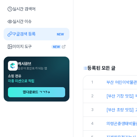
실시간 검색어
실시간 이슈
구글검색 등록
NEW
이미지 도구
NEW
캐시큐브
등록된 모든 글
일상이 포인트가 되는 앱
쇼핑 경유
각종 미션으로 적립
1
부산 어린이박물관
앱다운로드 ㄱㄱ?
→
2
[부산 기장 맛집
3
[부산 초량 맛집]
4
의령곤충생태박물관