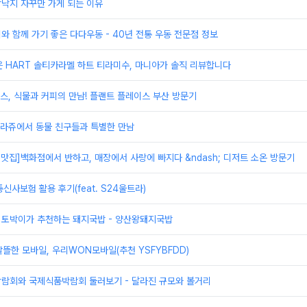
방낙지 자꾸만 가게 되는 이유
이와 함께 가기 좋은 다다우동 - 40년 전통 우동 전문점 정보
 HART 솔티카라멜 하트 티라미수, 마니아가 솔직 리뷰합니다
, 식물과 커피의 만남! 플랜트 플레이스 부산 방문기
라쥬에서 동물 친구들과 특별한 만남
 맛집]백화점에서 반하고, 매장에서 사랑에 빠지다 &ndash; 디저트 소온 방문기
사보험 활용 후기(feat. S24울트라)
산 토박이가 추천하는 돼지국밥 - 양산왕돼지국밥
뜰한 모바일, 우리WON모바일(추천 YSFYBFDD)
박람회와 국제식품박람회 둘러보기 - 달라진 규모와 볼거리