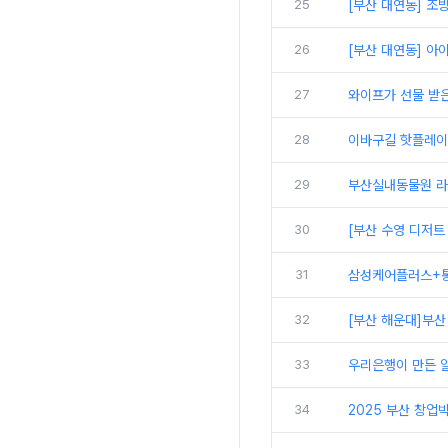
25
[부산 대연동] 조
26
[부산 대연동] 아
27
와이프가 선물 받은
28
이바구길 핫플레이스
29
부산실내동물원 라
30
[부산 수영 디저트
31
삼성케어플러스+통신
32
[부산 해운대]부
33
우리은행이 만든 알
34
2025 부산 창업