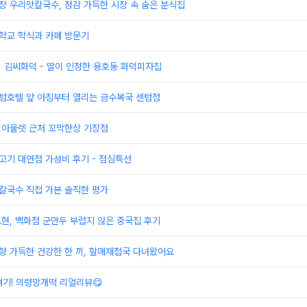
장 우리맛칼국수, 정감 가득한 시장 속 숨은 분식집
학교 학식과 카페 방문기
] 김씨화덕 - 딸이 인정한 용호동 화덕피자집
센텀호텔 앞 아침부터 열리는 금수복국 센텀점
 아울렛 근처 꼬막한상 기장점
고기 대연점 가성비 후기 - 점심특선
칼국수 직접 가본 솔직한 평가
보현, 백화점 군만두 부럽지 않은 중국집 후기
향 가득한 건강한 한 끼, 할매재첩국 다녀왔어요
기! 의령망개떡 리얼리뷰😋