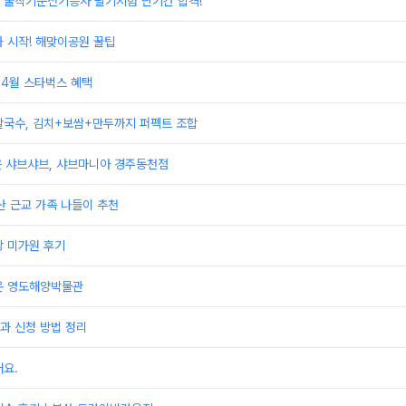
 굴착기운전기능사 필기시험 단기간 합격!
 시작! 해맞이공원 꿀팁
 4월 스타벅스 혜택
칼국수, 김치+보쌈+만두까지 퍼펙트 조합
은 샤브샤브, 샤브마니아 경주동천점
산 근교 가족 나들이 추천
당 미가원 후기
온 영도해양박물관
과 신청 방법 정리
요.