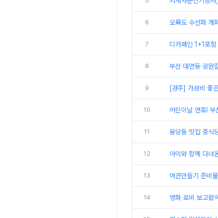
5
지게차운전기능사,
6
오륙도 수선화 개화
7
디카페인 1+1포함
8
부산 대연동 공원
9
[경주] 가성비 좋
10
어린이날 연휴! 부
11
용당동 맛집 중식
12
아이와 함께 다녀
13
여권만들기 준비물
14
영화 로비 보고왔어