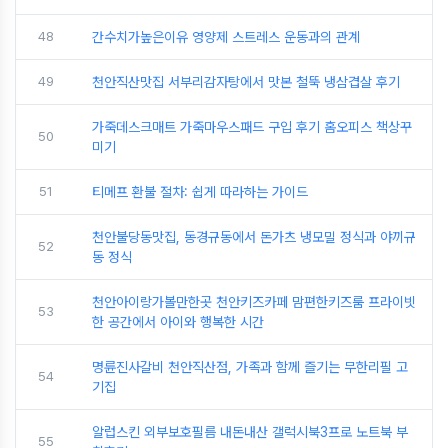
48
간수치가높은이유 영양제 스트레스 운동과의 관계
49
천안직산맛집 서부리감자탕에서 맛본 철뚝 냉삼겹살 후기
가죽데스크매트 가죽마우스패드 구입 후기 홈오피스 책상꾸
50
미기
51
티메프 환불 절차: 쉽게 따라하는 가이드
천안불당동맛집, 동경규동에서 돈가츠 냉모밀 정식과 야끼규
52
동 정식
천안아이랑가볼만한곳 천안키즈카페 맘편한키즈룸 프라이빗
53
한 공간에서 아이와 행복한 시간
명륜진사갈비 천안직산점, 가족과 함께 즐기는 무한리필 고
54
기집
알럽스킨 외부보호필름 내돈내산 갤럭시북3프로 노트북 부
55