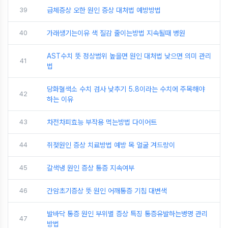
39
급체증상 오한 원인 증상 대처법 예방방법
40
가래생기는이유 색 질감 줄이는방법 지속될때 병원
AST수치 뜻 정상범위 높을면 원인 대처법 낮으면 의미 관리
41
법
당화혈색소 수치 검사 낮추기 5.8이라는 수치에 주목해야
42
하는 이유
43
차전차피효능 부작용 먹는방법 다이어트
44
쥐젖원인 증상 치료방법 예방 목 얼굴 겨드랑이
45
갈색냉 원인 증상 통증 지속여부
46
간암초기증상 뜻 원인 어깨통증 기침 대변색
발바닥 통증 원인 부위별 증상 특징 통증유발하는병명 관리
47
방법