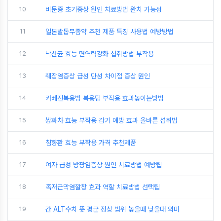
10
비문증 초기증상 원인 치료방법 완치 가능성
11
일본발톱무좀약 추천 제품 특징 사용법 예방방법
12
낙산균 효능 면역력강화 섭취방법 부작용
13
췌장염증상 급성 만성 차이점 증상 원인
14
카베진복용법 복용팁 부작용 효과높이는방법
15
쌍화차 효능 부작용 감기 예방 효과 올바른 섭취법
16
침향환 효능 부작용 가격 추천제품
17
여자 급성 방광염증상 원인 치료방법 예방팁
18
족저근막염깔창 효과 역할 치료방법 선택팁
19
간 ALT수치 뜻 평균 정상 범위 높을때 낮을때 의미