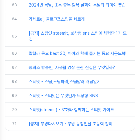
63
2024년 복날, 초복 중복 말복 날짜와 복날의 의미와 풍습
64
가제트ai, 블로그포스팅을 빠르게
[공지] 스팀잇 steemit, 보상형 sns 스팀잇 체험단 1기 모
65
집
66
랄랄라 동요 best 30, 아이와 함께 즐기는 동요 사운드북!
67
황의조 방송인, 사생활 영상 논란 진실은 무엇일까?
68
스티밋 - 스팀,스팀파워,스팀달러 개념알기
69
스티밋 - 스티밋은 무엇인가 보상형 SNS
70
스티밋(steemit) - 로하와 함께하는 스티밋 가이드
71
[공지] 무빙다시보기 - 무빙 등장인물 초능력 정리