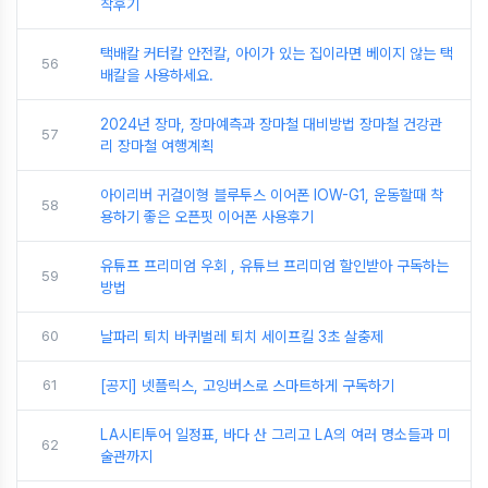
착후기
택배칼 커터칼 안전칼, 아이가 있는 집이라면 베이지 않는 택
56
배칼을 사용하세요.
2024년 장마, 장마예측과 장마철 대비방법 장마철 건강관
57
리 장마철 여행계획
아이리버 귀걸이형 블루투스 이어폰 IOW-G1, 운동할때 착
58
용하기 좋은 오픈핏 이어폰 사용후기
유튜프 프리미엄 우회 , 유튜브 프리미엄 할인받아 구독하는
59
방법
60
날파리 퇴치 바퀴벌레 퇴치 세이프킬 3초 살충제
61
[공지] 넷플릭스, 고잉버스로 스마트하게 구독하기
LA시티투어 일정표, 바다 산 그리고 LA의 여러 명소들과 미
62
술관까지