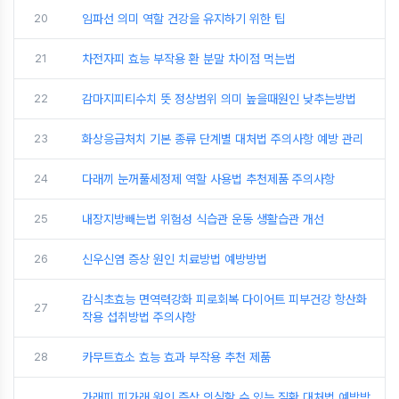
20
임파선 의미 역할 건강을 유지하기 위한 팁
21
차전자피 효능 부작용 환 분말 차이점 먹는법
22
감마지피티수치 뜻 정상범위 의미 높을때원인 낮추는방법
23
화상응급처치 기본 종류 단계별 대처법 주의사항 예방 관리
24
다래끼 눈꺼풀세정제 역할 사용법 추천제품 주의사항
25
내장지방빼는법 위험성 식습관 운동 생활습관 개선
26
신우신염 증상 원인 치료방법 예방방법
감식초효능 면역력강화 피로회복 다이어트 피부건강 항산화
27
작용 섭취방법 주의사항
28
카무트효소 효능 효과 부작용 추천 제품
가래피 피가래 원인 증상 의심할 수 있는 질환 대처법 예방방