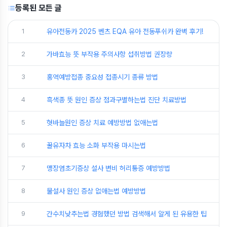
등록된 모든 글
1
유아전동카 2025 벤츠 EQA 유아 전동푸쉬카 완벽 후기!
2
가바효능 뜻 부작용 주의사항 섭취방법 권장량
3
홍역예방접종 중요성 접종시기 종류 방법
4
흑색종 뜻 원인 증상 점과구별하는법 진단 치료방법
5
혓바늘원인 증상 치료 예방방법 없애는법
6
꿀유자차 효능 소화 부작용 마시는법
7
맹장염초기증상 설사 변비 허리통증 예방방법
8
물설사 원인 증상 없애는법 예방방법
9
간수치낮추는법 경험했던 방법 검색해서 알게 된 유용한 팁