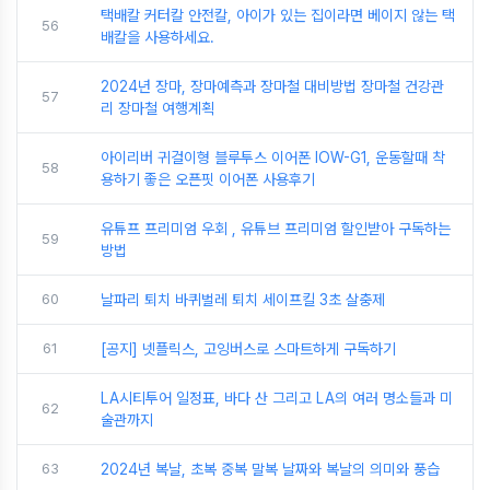
택배칼 커터칼 안전칼, 아이가 있는 집이라면 베이지 않는 택
56
배칼을 사용하세요.
2024년 장마, 장마예측과 장마철 대비방법 장마철 건강관
57
리 장마철 여행계획
아이리버 귀걸이형 블루투스 이어폰 IOW-G1, 운동할때 착
58
용하기 좋은 오픈핏 이어폰 사용후기
유튜프 프리미엄 우회 , 유튜브 프리미엄 할인받아 구독하는
59
방법
60
날파리 퇴치 바퀴벌레 퇴치 세이프킬 3초 살충제
61
[공지] 넷플릭스, 고잉버스로 스마트하게 구독하기
LA시티투어 일정표, 바다 산 그리고 LA의 여러 명소들과 미
62
술관까지
63
2024년 복날, 초복 중복 말복 날짜와 복날의 의미와 풍습