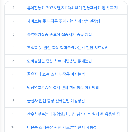
1
유아전동카 2025 벤츠 EQA 유아 전동푸쉬카 완벽 후기!
2
가바효능 뜻 부작용 주의사항 섭취방법 권장량
3
홍역예방접종 중요성 접종시기 종류 방법
4
흑색종 뜻 원인 증상 점과구별하는법 진단 치료방법
5
혓바늘원인 증상 치료 예방방법 없애는법
6
꿀유자차 효능 소화 부작용 마시는법
7
맹장염초기증상 설사 변비 허리통증 예방방법
8
물설사 원인 증상 없애는법 예방방법
9
간수치낮추는법 경험했던 방법 검색해서 알게 된 유용한 팁
10
비문증 초기증상 원인 치료방법 완치 가능성