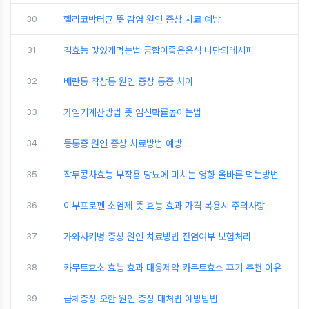
30
헬리코박터균 뜻 감염 원인 증상 치료 예방
31
김효능 맛있게먹는법 궁합이좋은음식 나만의레시피
32
배란통 착상통 원인 증상 통증 차이
33
가임기계산방법 뜻 임신확률높이는법
34
등통증 원인 증상 치료방법 예방
35
작두콩차효능 부작용 당뇨에 미치는 영향 올바른 먹는방법
36
이부프로펜 소염제 뜻 효능 효과 가격 복용시 주의사항
37
가와사키병 증상 원인 치료방법 전염여부 보험처리
38
카무트효소 효능 효과 대웅제약 카무트효소 후기 추천 이유
39
급체증상 오한 원인 증상 대처법 예방방법