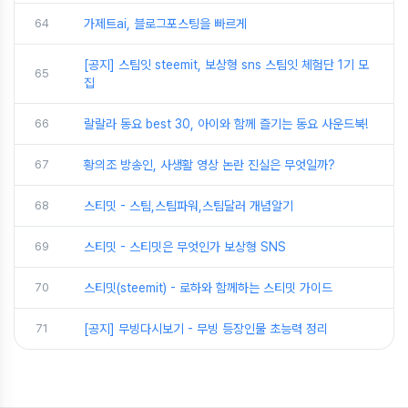
64
가제트ai, 블로그포스팅을 빠르게
[공지] 스팀잇 steemit, 보상형 sns 스팀잇 체험단 1기 모
65
집
66
랄랄라 동요 best 30, 아이와 함께 즐기는 동요 사운드북!
67
황의조 방송인, 사생활 영상 논란 진실은 무엇일까?
68
스티밋 - 스팀,스팀파워,스팀달러 개념알기
69
스티밋 - 스티밋은 무엇인가 보상형 SNS
70
스티밋(steemit) - 로하와 함께하는 스티밋 가이드
71
[공지] 무빙다시보기 - 무빙 등장인물 초능력 정리