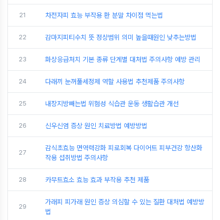
21
차전자피 효능 부작용 환 분말 차이점 먹는법
22
감마지피티수치 뜻 정상범위 의미 높을때원인 낮추는방법
23
화상응급처치 기본 종류 단계별 대처법 주의사항 예방 관리
24
다래끼 눈꺼풀세정제 역할 사용법 추천제품 주의사항
25
내장지방빼는법 위험성 식습관 운동 생활습관 개선
26
신우신염 증상 원인 치료방법 예방방법
감식초효능 면역력강화 피로회복 다이어트 피부건강 항산화
27
작용 섭취방법 주의사항
28
카무트효소 효능 효과 부작용 추천 제품
가래피 피가래 원인 증상 의심할 수 있는 질환 대처법 예방방
29
법