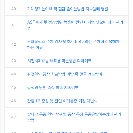
40
가래생기는이유 색 질감 줄이는방법 지속될때 병원
AST수치 뜻 정상범위 높을면 원인 대처법 낮으면 의미 관리
41
법
당화혈색소 수치 검사 낮추기 5.8이라는 수치에 주목해야
42
하는 이유
43
차전차피효능 부작용 먹는방법 다이어트
44
쥐젖원인 증상 치료방법 예방 목 얼굴 겨드랑이
45
갈색냉 원인 증상 통증 지속여부
46
간암초기증상 뜻 원인 어깨통증 기침 대변색
발바닥 통증 원인 부위별 증상 특징 통증유발하는병명 관리
47
방법