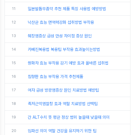
11
일본발톱무좀약 추천 제품 특징 사용법 예방방법
12
낙산균 효능 면역력강화 섭취방법 부작용
13
췌장염증상 급성 만성 차이점 증상 원인
14
카베진복용법 복용팁 부작용 효과높이는방법
15
쌍화차 효능 부작용 감기 예방 효과 올바른 섭취법
16
침향환 효능 부작용 가격 추천제품
17
여자 급성 방광염증상 원인 치료방법 예방팁
18
족저근막염깔창 효과 역할 치료방법 선택팁
19
간 ALT수치 뜻 평균 정상 범위 높을때 낮을때 의미
20
임파선 의미 역할 건강을 유지하기 위한 팁