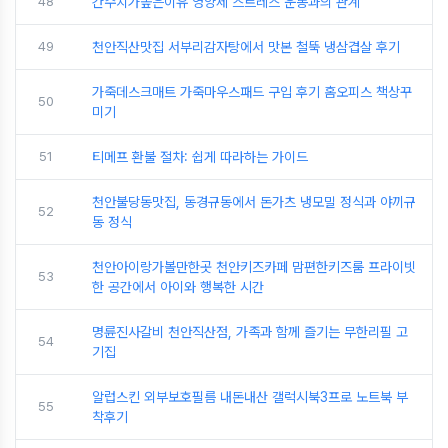
48
간수치가높은이유 영양제 스트레스 운동과의 관계
49
천안직산맛집 서부리감자탕에서 맛본 철뚝 냉삼겹살 후기
가죽데스크매트 가죽마우스패드 구입 후기 홈오피스 책상꾸
50
미기
51
티메프 환불 절차: 쉽게 따라하는 가이드
천안불당동맛집, 동경규동에서 돈가츠 냉모밀 정식과 야끼규
52
동 정식
천안아이랑가볼만한곳 천안키즈카페 맘편한키즈룸 프라이빗
53
한 공간에서 아이와 행복한 시간
명륜진사갈비 천안직산점, 가족과 함께 즐기는 무한리필 고
54
기집
알럽스킨 외부보호필름 내돈내산 갤럭시북3프로 노트북 부
55
착후기