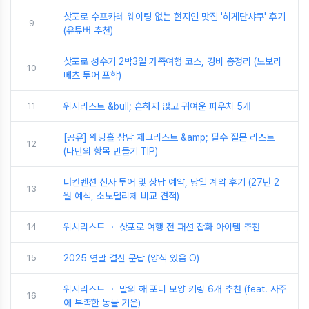
삿포로 수프카레 웨이팅 없는 현지인 맛집 '히게단샤쿠' 후기
9
(유튜버 추천)
삿포로 성수기 2박3일 가족여행 코스, 경비 총정리 (노보리
10
베츠 투어 포함)
11
위시리스트 &bull; 흔하지 않고 귀여운 파우치 5개
[공유] 웨딩홀 상담 체크리스트 &amp; 필수 질문 리스트
12
(나만의 항목 만들기 TIP)
더컨벤션 신사 투어 및 상담 예약, 당일 계약 후기 (27년 2
13
월 예식, 소노펠리체 비교 견적)
14
위시리스트 ・ 삿포로 여행 전 패션 잡화 아이템 추천
15
2025 연말 결산 문답 (양식 있음 O)
위시리스트 ・ 말의 해 포니 모양 키링 6개 추천 (feat. 사주
16
에 부족한 동물 기운)