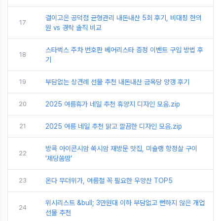
결이고은 공덕점 균형관리 내돈내산 5회 후기, 비대칭 한의
17
원 vs 경락 솔직 비교
스타벅스 주차 번호판 베어리스타 증정 이벤트 구입 방법 후
18
기
19
부담없는 상견례 선물 추천 내돈내산 금옥당 양갱 후기
20
2025 여름휴가 네일 추천 휴양지 디자인 모음.zip
21
2025 여름 네일 추천 맑고 깔끔한 디자인 모음.zip
방콕 아이콘시암 쑥시암 재방문 맛집, 미슐랭 항정살 구이
22
'제당쏨땀'
23
온다 무더위가, 여름철 꼭 필요한 우양산 TOP5
위시리스트 &bull; 3만원대 이하 부담없고 뻔하지 않은 개업
24
선물 추천