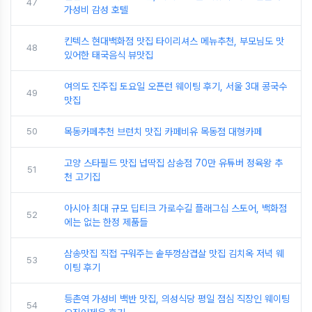
47
가성비 감성 호텔
킨텍스 현대백화점 맛집 타이리셔스 메뉴추천, 부모님도 맛
48
있어한 태국음식 뷰맛집
여의도 진주집 토요일 오픈런 웨이팅 후기, 서울 3대 콩국수
49
맛집
50
목동카페추천 브런치 맛집 카페비유 목동점 대형카페
고양 스타필드 맛집 넙딱집 삼송점 70만 유튜버 정육왕 추
51
천 고기집
아시아 최대 규모 딥티크 가로수길 플래그십 스토어, 백화점
52
에는 없는 한정 제품들
삼송맛집 직접 구워주는 솥뚜껑삼겹살 맛집 김치옥 저녁 웨
53
이팅 후기
등촌역 가성비 백반 맛집, 의성식당 평일 점심 직장인 웨이팅
54