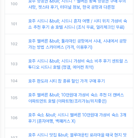
호주 항공권 &bull; 시드니 - 멜버른 왕복 항공권 구매 주의
100
사항, 젯스타 후기, 터미널 정보, 한국 공항과 다른점
호주 시드니 &bull; 시드니 혼자 여행 / 시티 위치 가성비 숙
101
소 추천 후기 송 호텔 시드니 (조식 무료, 얼리체크인 무료)
호주 멜버른 &bull; 툴라마린 공항에서 시내, 시내에서 공항
102
가는 방법 스카이버스 (가격, 이용후기)
호주 시드니 &bull; 시드니 가성비 숙소 비추 후기 센트럴 스
103
튜디오 시드니 호텔 (청결, 에어컨 최악)
104
호주 판도라 시티 참 종류 할인 가격 구매 후기
호주 멜버른 &bull; 10만원대 가성비 숙소 추천 더 캔버스
105
아파트먼트 호텔 (아파트형/조리가능/위치좋은)
호주 숙소 &bull; 시드니 멜버른 10만원대 가성비 숙소 3개
106
후기 (혼자여행, 백패커스 X)
호주 시드니 맛집 &bull; 블루마운틴 로라마을 태국 현지 맛
107