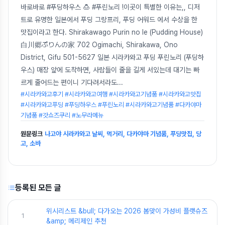
바로바로 #푸딩하우스 🍮 #푸린노리 !이곳이 특별한 이유는,, 디저
트로 유명한 일본에서 푸딩 그랑프리, 푸딩 어워드 에서 수상을 한
맛집이라고 한다. Shirakawago Purin no Ie (Pudding House)
白川郷ぷりんの家 702 Ogimachi, Shirakawa, Ono
District, Gifu 501-5627 일본 시라카와고 푸딩 푸린노리 (푸딩하
우스) 매장 앞에 도착하면, 사람들이 줄을 길게 서있는데 대기는 빠
르게 줄어드는 편이니 기다려서라도
...
#시라카와고후기 #시라카와고여행 #시라카와고기념품 #시라카와고맛집
#시라카와고푸딩 #푸딩하우스 #푸린노리 #시라카와고기념품 #다카야마
기념품 #갓쇼즈쿠리 #노무라메뉴
원문링크
나고야 시라카와고 날씨, 먹거리, 다카야마 기념품, 푸딩맛집, 당
고, 소바
등록된 모든 글
위시리스트 &bull; 다가오는 2026 봄맞이 가성비 플랫슈즈
1
&amp; 메리제인 추천