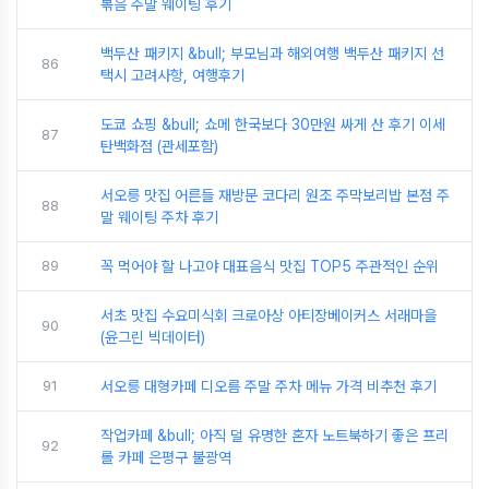
볶음 주말 웨이팅 후기
백두산 패키지 &bull; 부모님과 해외여행 백두산 패키지 선
86
택시 고려사항, 여행후기
도쿄 쇼핑 &bull; 쇼메 한국보다 30만원 싸게 산 후기 이세
87
탄백화점 (관세포함)
서오릉 맛집 어른들 재방문 코다리 원조 주막보리밥 본점 주
88
말 웨이팅 주차 후기
89
꼭 먹어야 할 나고야 대표음식 맛집 TOP5 주관적인 순위
서초 맛집 수요미식회 크로아상 아티장베이커스 서래마을
90
(윤그린 빅데이터)
91
서오릉 대형카페 디오름 주말 주차 메뉴 가격 비추천 후기
작업카페 &bull; 아직 덜 유명한 혼자 노트북하기 좋은 프리
92
롤 카페 은평구 불광역