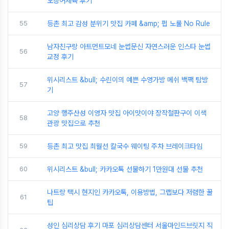
오징어제육 후기
55
등촌 최고 감성 분위기 맛집 카페 &amp; 펍 노룰 No Rule
남자친구랑 아트먼트모네 눈썹문신 자연스러운 인스타 눈썹
56
교정 후기
위시리스트 &bull; 수린이의 예쁜 수영가방 메쉬 백팩 탐방
57
기
고양 행주산성 이영자 맛집 아이맛이야 장작철판구이 이색
58
관광 맛집으로 추천
59
등촌 최고 맛집 최월선 칼국수 웨이팅 주차 브레이크타임
60
위시리스트 &bull; 카카오톡 선물하기 1만원대 선물 추천
나트랑 택시 현지인 카카오톡, 이용방법, 그랩보다 저렴한 꿀
61
팁
성인 심리상담 후기 마포 심리상담센터 서울마인드브릿지 직