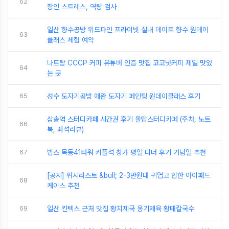
62
장인 스트레스, 역량 검사
일산 향수공방 위드파인 프라이빗 실내 데이트 향수 원데이
63
클래스 체험 예약
나트랑 CCCP 커피 유튜버 인증 맛집 코코넛커피 제일 맛있
64
는 곳
65
성수 도자기공방 애완 도자기 페인팅 원데이클래스 후기
삼송역 스터디카페 시간권 후기 올탑스터디카페 (주차, 노트
66
북, 좌석리뷰)
67
빕스 목동41타워 커플석 창가 평일 디너 후기 기념일 추천
[공지] 위시리스트 &bull; 2-3만원대 귀엽고 힙한 아이패드
68
케이스 추천
69
일산 킨텍스 근처 맛집 황치제국 옹기제육 황태칼국수