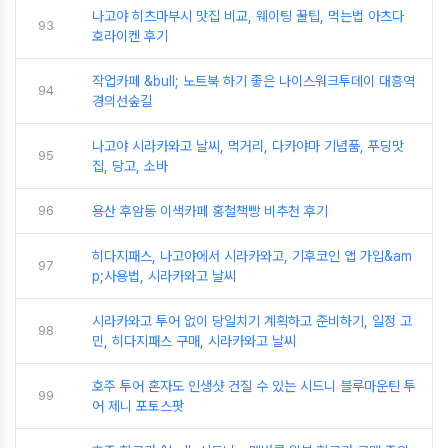
나고야 히츠마부시 맛집 비교, 웨이팅 꿀팁, 먹는법 아츠다
93
호라이켄 후기
작업카페 &bull; 노트북 하기 좋은 나이스워크투데이 대흥역
94
경의선숲길
나고야 시라카와고 날씨, 먹거리, 다카야마 기념품, 푸딩맛
95
집, 당고, 소바
96
용산 후암동 이색카페 홍철책빵 비추천 후기
히다지패스, 나고야에서 시라카와고, 기후코인 앱 가입&am
97
p;사용법, 시라카와고 날씨
시라카와고 투어 없이 당일치기 계획하고 준비하기, 일정 고
98
민, 히다지패스 구매, 시라카와고 날씨
호주 투어 혼자도 인생샷 건질 수 있는 시드니 블루마운틴 투
99
어 제니 포토스팟