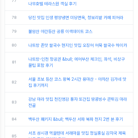
77
나무호텔 테라스원 객실 후기
78
당진 맛집 인생 평양냉면 미당면옥, 청보리밭 카페 피어라
79
불암산 야간등산 공릉 이색데이트 코스
80
나트랑 존맛 쌀국수 현지인 맛집 오징어 어묵 쌀국수 하이카
나트랑-인천 항공권 &bull; 에어부산 체크인, 좌석, 비상구
81
꿀팁 포함 후기
서울 초보 등산 코스 왕복 2시간 용마산 - 아차산 김가네 맛
82
집 후기까지
강남 마라 맛집 천진영감 풍자 또간집 땅콩빙수 콘튀김 마라
83
전골
84
백두산 패키지 &bull; 백두산 서파 북파 천지 2번 본 후기
서초 성시경 먹을텐데 서래마을 맛집 청실홍실 감자국 제육
85