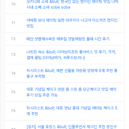
오키나와 소바 &bull; 한국인 없는 현지인 웨이팅 맛집 나하
70
시내 소베 소바 sobe soba
야바톤 보다 웨이팅 덜한 라무치이 나고야 미소카츠 현지인
71
맛집
72
태안 샛별해수욕장 해루질 갯벌체험장 물때 시간 후기
나트랑 숙소 &bull; 더아남리조트 룸서비스 맛 후기, 가격,
73
결제 꿀팁 (더아남버거, 씨푸드링귀니)
위시리스트 &bull; 예쁜 선물용 차량용 방향제 6개 추천 통
74
풍구 부착형
마포 기념일 케이크 망원 홈 스윗 홈 당근케이크 맛집 예약
75
후기 당일 주문 가능
위시리스트 &bull; 마포 연남 홍대 기념일 레터링 케이크 5
76
개 추천
[공지] 서울 호캉스 &bull; 인플루언서 체크인 추천 광진구