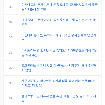
이케아 고양 근처 능두네 원흥 도내동 도래울 맛집 인생 태국
33
음식 내돈내산 추천
가양 증미 오픈런 가성비 빵집 루브레드 빵 나오는 시간, 빵
34
추천
티엔미미 홍대점, 흑백요리사 중식여왕 정지선 쉐프 딤섬 세
35
트
야키토리묵 연남, 넷플릭스 흑백요리사 3만원으로 이색 기념
36
일 식사 추천
도쿄 마제소바 제니 맛집 아부라소바 긴자구미, 새벽 4시까
37
지 영업
제주 가정집이 떠오르는 티카페 티움 삼송 카페 추천 (비건,
38
디저트, 티 맛집)
올리브영 고급 디퓨저 선물 추천, 호텔도슨 룸 넘버 792 리
39
뷰