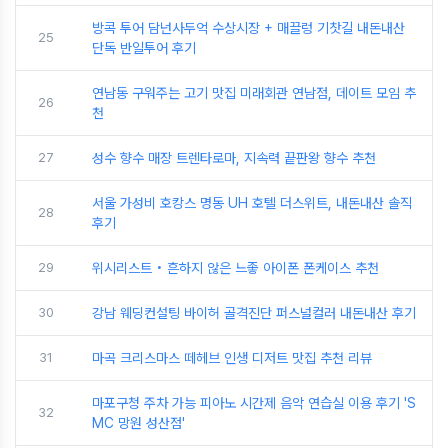
방콕 투어 담넌사두억 수상시장 + 매끌렁 기찻길 내돈내산
25
단독 반일투어 후기
연남동 구워주는 고기 맛집 미래회관 연남점, 데이트 모임 추
26
천
27
성수 향수 매장 트렌타로마, 지속력 끝판왕 향수 추천
서울 가성비 호캉스 명동 UH 호텔 더스위트, 내돈내산 솔직
28
후기
29
위시리스트 • 흔하지 않은 느좋 아이폰 폰케이스 추천
30
강남 웨딩컨설팅 바이허 골격진단 퍼스널컬러 내돈내산 후기
31
마곡 크리스마스 떼헤브 인생 디저트 맛집 추천 리뷰
마포구청 주차 가능 피아노 시간제 음악 연습실 이용 후기 'S
32
MC 망원 성산점'