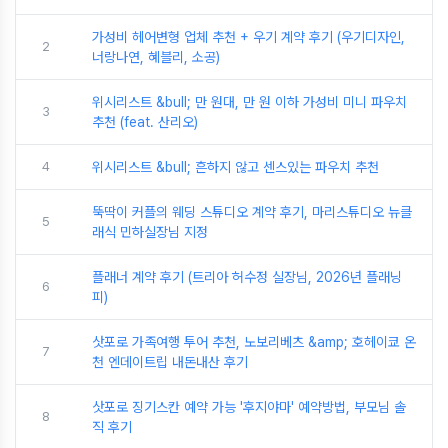
가성비 헤어변형 업체 추천 + 우기 계약 후기 (우기디자인,
2
너랑나연, 혜블리, 소공)
위시리스트 &bull; 만 원대, 만 원 이하 가성비 미니 파우치
3
추천 (feat. 산리오)
4
위시리스트 &bull; 흔하지 않고 센스있는 파우치 추천
뚝딱이 커플의 웨딩 스튜디오 계약 후기, 마리스튜디오 뉴클
5
래식 민하실장님 지정
플래너 계약 후기 (트리아 허수정 실장님, 2026년 플래닝
6
피)
삿포로 가족여행 투어 추천, 노보리베츠 &amp; 호헤이쿄 온
7
천 엔데이트립 내돈내산 후기
삿포로 징기스칸 예약 가능 '후지야마' 예약방법, 부모님 솔
8
직 후기