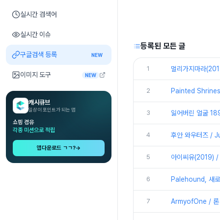
실시간 검색어
실시간 이슈
등록된 모든 글
구글검색 등록
NEW
1
멀리가지마라(2018) 
이미지 도구
NEW
2
Painted Shrine
캐시큐브
일상이 포인트가 되는 앱
3
잃어버린 얼굴 1895
쇼핑 경유
각종 미션으로 적립
4
후안 와우터즈 / Jua
앱다운로드 ㄱㄱ?
→
5
아이씨유(2019) /
6
Palehound, 새
7
ArmyofOne / 