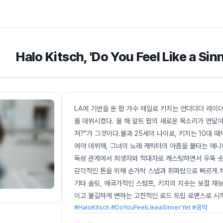
Halo Kitsch, 'Do You Feel Like a S
LA에 기반을 둔 팝 가수 헤일로 키치는 언더더더 레이
를 데뷔시켰다. 올 해 알트 팝의 새로운 목소리가 연달
져?"가 그것이다.불과 25세의 나이로, 키치는 10대 
에야 데뷔해, 그녀의 노래 캐릭터의 아픔을 불타는 애니메이션으
독성 관계에서 희생자와 적대자로 캐스팅하면서 우뚝 솟
감각적인 톤을 위해 손가락 스냅과 휘파람으로 빠르게 
기타 솔링, 애국가적인 스텀프, 키치의 치솟는 보컬 
이고 불길하게 변하는 고전적인 로드 트립 로맨스로 시
#HaloKitsch #DoYouFeelLikeaSinnerYet #음악