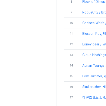
8
Flock of Dim
9
RogueCity /
10
Chelsea Wolfe 
11
Blesson Roy, 
12
Loney dear / 
13
Cloud Nothing
14
Adrian Younge
15
Low Hummer, 
16
Skullcrusher, 
17
더 본즈 오브 J. R.