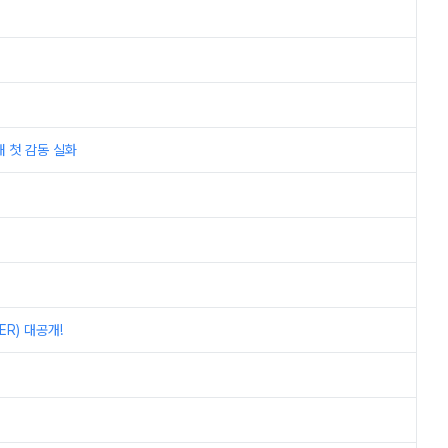
새해 첫 감동 실화
ER) 대공개!