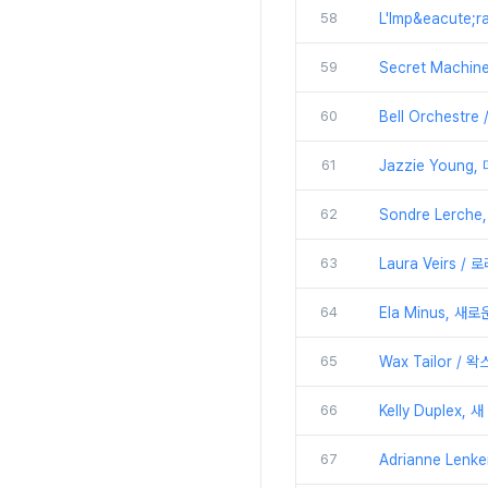
58
L'Imp&eacute;ra
59
Secret Machine
60
Bell Orchestr
61
Jazzie Young,
62
Sondre Lerche,
63
Laura Veirs /
64
Ela Minus, 새
65
Wax Tailor / 왁
66
Kelly Duplex, 새
67
Adrianne Lenke