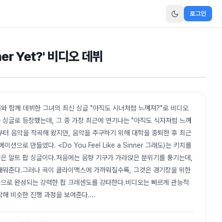
로그인
inner Yet?' 비디오 데뷔
더와 함께 데뷔한 그녀의 최신 싱글 "아직도 시너처럼 느껴져?"로 비디오
아 싱글로 등장했는데, 그 중 가장 최근에 연기나는 "아직도 식자처럼 느껴
때부터 음악을 작곡해 왔지만, 음악을 추구하기 위해 대학을 중퇴한 후 최근
로 만들었다. <Do You Feel Like a Sinner 그래도〉는 키치를
은 알트 팝 싱글이다.처음에는 음향 기구가 가라앉은 분위기를 풍기는데,
채워준다.그러나 곡이 클라이맥스에 가까워질수록, 그것은 경기장을 위한
재능으로 완성되는 강력한 팝 크레센도를 강타한다.비디오는 빠르게 관능적
작해 비슷한 진행 과정을 보여준다.
...