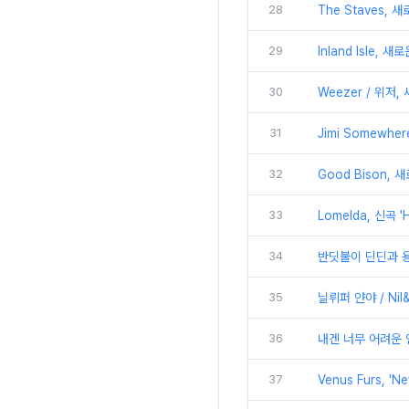
28
The Staves, 새
29
Inland Isle, 
30
Weezer / 위저, 
31
Jimi Somewher
32
Good Bison, 새
33
Lomelda, 신곡 '
34
반딧불이 딘딘과 용감한
35
닐뤼퍼 얀야 / Nil&
36
내겐 너무 어려운 연애 
37
Venus Furs, 'N