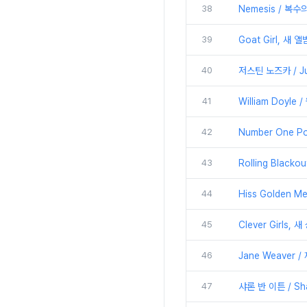
38
Nemesis / 복
39
Goat Girl, 새 
40
저스틴 노즈카 / Jus
41
William Doyle 
42
Number One Po
43
Rolling Black
44
Hiss Golden 
45
Clever Girls, 
46
Jane Weaver /
47
샤론 반 이튼 / Sha