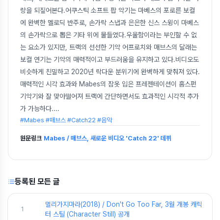
랑을 되짚어본다.어쿠스틱 소프트 팝 악기는 마베스의 포로른 보컬
에 완벽한 멜로딕 반주로, 손가락 스냅과 은은한 신스 스윙이 마베스
의 손가락으로 뽑은 기타 위에 물들였다.우울함이라는 부인할 수 없
는 요소가 있지만, 트랙의 선선한 기악 어프로치와 매브스의 달래는
보컬 연기는 기악의 매력적이고 부드러움을 유지하고 있다.비디오도
비슷하게 친밀하고 2020년 락다운 분위기에 완벽하게 맞춰져 있다.
매력적인 시각 효과와 Mabes의 잠옷 입은 프레젠테이션이 홈스펀
기악기와 잘 맞아떨어져 트랙에 간단하면서도 효과적인 시각적 추가
가 가능하다.
...
#Mabes #매브스 #Catch22 #음악
원문링크
Mabes / 매브스, 새로운 비디오 'Catch 22' 데뷔
등록된 모든 글
멀리가지마라(2018) / Don't Go Too Far, 3월 개봉 캐릭
1
터 스틸 (Character Still) 공개