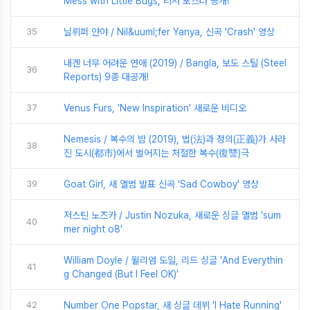
Mess with Little Bugs, 티저 포스터 공개!
35
닐뤼퍼 얀야 / Nil&uuml;fer Yanya, 신곡 'Crash' 영상
내겐 너무 어려운 연애 (2019) / Bangla, 보도 스틸 (Steel
36
Reports) 9종 대공개!
37
Venus Furs, 'New Inspiration' 새로운 비디오
Nemesis / 복수의 밤 (2019), 법(法)과 정의(正義)가 사라
38
진 도시(都市)에서 벌어지는 처절한 복수(復讐)극
39
Goat Girl, 새 앨범 발표 신곡 'Sad Cowboy' 영상
저스틴 노즈카 / Justin Nozuka, 새로운 싱글 앨범 'sum
40
mer night o8'
William Doyle / 윌리엄 도일, 리드 싱글 'And Everythin
41
g Changed (But I Feel OK)'
42
Number One Popstar, 새 싱글 데뷔 'I Hate Running'