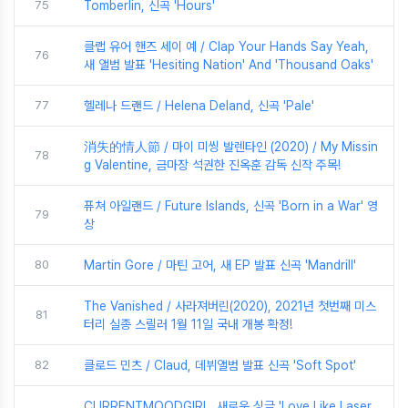
75
Tomberlin, 신곡 'Hours'
클랩 유어 핸즈 세이 예 / Clap Your Hands Say Yeah,
76
새 앨범 발표 'Hesiting Nation' And 'Thousand Oaks'
77
헬레나 드랜드 / Helena Deland, 신곡 'Pale'
消失的情人節 / 마이 미씽 발렌타인 (2020) / My Missin
78
g Valentine, 금마장 석권한 진옥훈 감독 신작 주목!
퓨쳐 아일랜드 / Future Islands, 신곡 'Born in a War' 영
79
상
80
Martin Gore / 마틴 고어, 새 EP 발표 신곡 'Mandrill'
The Vanished / 사라져버린(2020), 2021년 첫번째 미스
81
터리 실종 스릴러 1월 11일 국내 개봉 확정!
82
클로드 민츠 / Claud, 데뷔앨범 발표 신곡 'Soft Spot'
CURRENTMOODGIRL, 새로운 싱글 'Love Like Laser