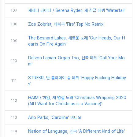
107
세레나 라이더 / Serena Ryder, 새 싱글 데뷔 'Waterfall'
108
Zoe Zobrist, 데뷔곡 'Fire' Tep No Remix
The Besnard Lakes, 새로운 노래 'Our Heads, Our H
109
earts On Fire Again'
Delvon Lamarr Organ Trio, 신곡 데뷔 'Call Your Mo
110
m'
STRFKR, 반 홀리데이 송 데뷔 'Happy Fucking Holiday
111
s'
HAIM / 하임, 새 명절 노래 'Christmas Wrapping 2020
112
(All I Want for Christmas is a Vaccine)'
113
Arlo Parks, 'Caroline' 비디오
114
Nation of Language, 신곡 'A Different Kind of Life'