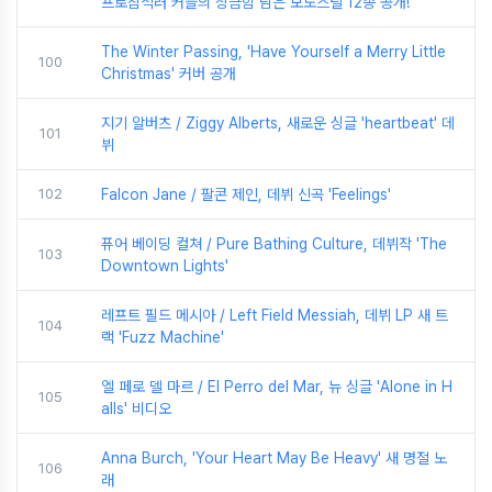
프로참석러 커플의 상큼함 담은 보도스틸 12종 공개!
The Winter Passing, 'Have Yourself a Merry Little
100
Christmas' 커버 공개
지기 알버츠 / Ziggy Alberts, 새로운 싱글 'heartbeat' 데
101
뷔
102
Falcon Jane / 팔콘 제인, 데뷔 신곡 'Feelings'
퓨어 베이딩 컬쳐 / Pure Bathing Culture, 데뷔작 'The
103
Downtown Lights'
레프트 필드 메시아 / Left Field Messiah, 데뷔 LP 새 트
104
랙 'Fuzz Machine'
엘 페로 델 마르 / El Perro del Mar, 뉴 싱글 'Alone in H
105
alls' 비디오
Anna Burch, 'Your Heart May Be Heavy' 새 명절 노
106
래