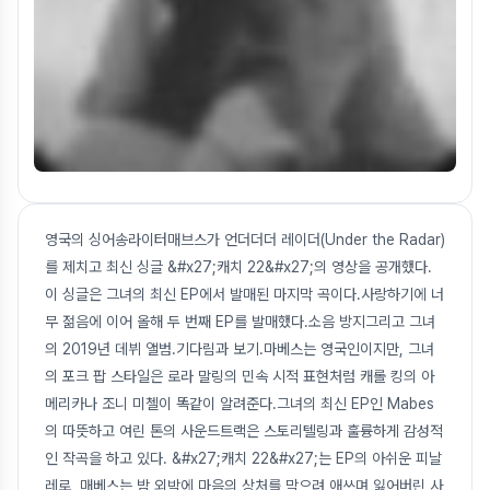
영국의 싱어송라이터매브스가 언더더더 레이더(Under the Radar)
를 제치고 최신 싱글 &#x27;캐치 22&#x27;의 영상을 공개했다.
이 싱글은 그녀의 최신 EP에서 발매된 마지막 곡이다.사랑하기에 너
무 젊음에 이어 올해 두 번째 EP를 발매했다.소음 방지그리고 그녀
의 2019년 데뷔 앨범.기다림과 보기.마베스는 영국인이지만, 그녀
의 포크 팝 스타일은 로라 말링의 민속 시적 표현처럼 캐롤 킹의 아
메리카나 조니 미첼이 똑같이 알려준다.그녀의 최신 EP인 Mabes
의 따뜻하고 여린 톤의 사운드트랙은 스토리텔링과 훌륭하게 감성적
인 작곡을 하고 있다. &#x27;캐치 22&#x27;는 EP의 아쉬운 피날
레로, 매베스는 밤 외박에 마음의 상처를 막으려 애쓰며 잃어버린 사