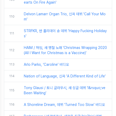
earts On Fire Again'
Delvon Lamarr Organ Trio, 신곡 데뷔 'Call Your Mo
110
m'
STRFKR, 반 홀리데이 송 데뷔 'Happy Fucking Holiday
111
s'
HAIM / 하임, 새 명절 노래 'Christmas Wrapping 2020
112
(All I Want for Christmas is a Vaccine)'
113
Arlo Parks, 'Caroline' 비디오
114
Nation of Language, 신곡 'A Different Kind of Life'
Tony Glausi / 토니 글라우시, 새 싱글 데뷔 'I&rsquo;ve
115
Been Waiting'
116
A Shoreline Dream, 데뷔 'Turned Too Slow' 비디오