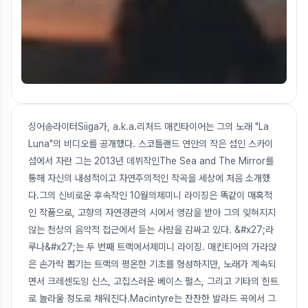
싱어송라이터Siiga가, a.k.a.리처드 매킨타이어는 그의 노래 "La
Luna"의 비디오를 공개했다. 스코틀랜드 연안의 작은 섬인 스카이
섬에서 자란 그는 2013년 데뷔작인The Sea and The Mirror를
통해 자신의 내성적이고 자연주의적인 작곡을 세상에 처음 소개했
다.그의 신비로운 후속작인 10월의제미니 라이징은 똑같이 매혹적
인 작품으로, 고향의 자연경관의 시에서 영감을 받아 그의 잊혀지지
않는 천상의 음악적 접근에서 듣는 사람을 감싸고 있다. &#x27;라
루나&#x27;는 두 번째 트랙에서제미니 라이징. 매킨티어의 가라앉
은 손가락 뽑기는 트랙의 평온한 기초를 형성하지만, 노래가 계속되
면서 크레센도잉 신스, 고집스러운 베이스 펄스, 그리고 기타의 힌트
로 놀라울 정도로 채워진다.Macintyre는 잔잔한 발라드 곡에서 그