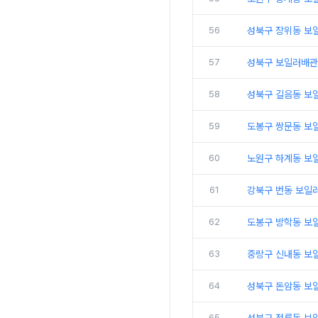
56
성북구 장위동 보
57
성북구 보일러배관
58
성북구 길음동 보
59
도봉구 쌍문동 보
60
노원구 하계동 보
61
강북구 번동 보일
62
도봉구 방학동 보
63
중랑구 신내동 보
64
성북구 돈암동 보
65
성북구 정릉동 보