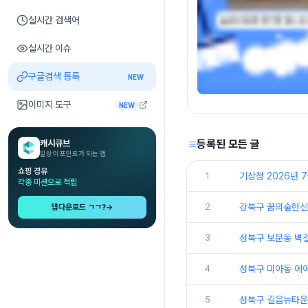
실시간 검색어
실시간 이슈
구글검색 등록
NEW
이미지 도구
NEW
등록된 모든 글
캐시큐브
일상이 포인트가 되는 앱
쇼핑 경유
1
기상청 2026년 7
각종 미션으로 적립
2
강북구 꿈의숲한신
앱다운로드 ㄱㄱ?
→
3
성북구 보문동 벽
4
성북구 미아동 에어
5
성북구 길음뉴타운 