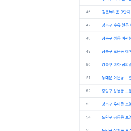
46
길음뉴타운 9단지 
47
강북구 수유 원룸 
48
성북구 정릉 이편
49
성북구 보문동 에어
50
강북구 미아 꿈의
51
동대문 이문동 보
52
중랑구 상봉동 보일
53
강북구 우이동 보
54
노원구 공릉동 보
55
노원구 상계동 보