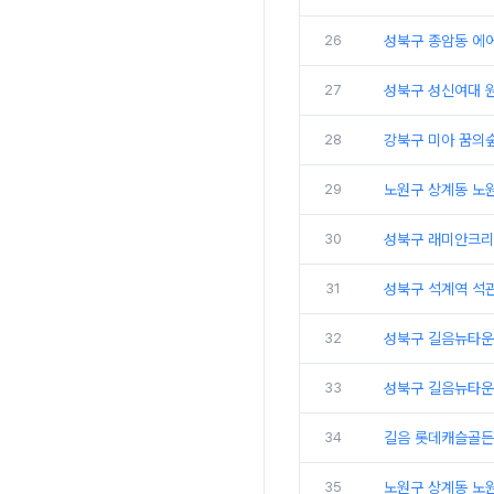
26
성북구 종암동 에
27
성북구 성신여대 원
28
강북구 미아 꿈의
29
노원구 상계동 노
30
성북구 래미안크리
31
성북구 석계역 석관
32
성북구 길음뉴타운
33
성북구 길음뉴타운
34
길음 롯데캐슬골든힐
35
노원구 상계동 노