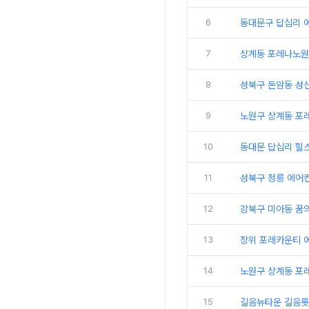
6
동대문구 답십리 
7
상계동 포레나노원 
8
성북구 돈암동 성
9
노원구 상계동 포레
10
동대문 답십리 힐
11
성북구 정릉 에어
12
강북구 미아동 꿈
13
장위 포레카운티 에
14
노원구 상계동 포레
15
길음뉴타운 길음롯