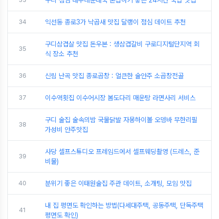
34
익선동 종로3가 낙곱새 맛집 달랭이 점심 데이트 추천
구디삼겹살 맛집 돈우본 : 생삼겹갈비 구로디지털단지역 회
35
식 장소 추천
36
신림 난곡 맛집 종로곱창 : 얼큰한 술안주 소곱창전골
37
이수역횟집 이수어시장 봄도다리 매운탕 라면사리 서비스
구디 술집 술속의밤 국물닭발 자몽하이볼 오뎅바 무한리필
38
가성비 안주맛집
사당 셀프스튜디오 프레임드에서 셀프웨딩촬영 (드레스, 준
39
비물)
40
분위기 좋은 이태원술집 주관 데이트, 소개팅, 모임 맛집
내 집 평면도 확인하는 방법(다세대주택, 공동주택, 단독주택
41
평면도 확인)