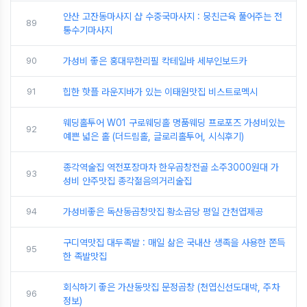
안산 고잔동마사지 샵 수중국마사지 : 뭉친근육 풀어주는 전
89
통수기마사지
90
가성비 좋은 홍대무한리필 칵테일바 세부인보드카
91
힙한 핫플 라운지바가 있는 이태원맛집 비스트로멕시
웨딩홀투어 W01 구로웨딩홀 명품웨딩 프로포즈 가성비있는
92
예쁜 넓은 홀 (더드림홀, 글로리홀투어, 시식후기)
종각역술집 역전포장마차 한우곱창전골 소주3000원대 가
93
성비 안주맛집 종각젊음의거리술집
94
가성비좋은 독산동곱창맛집 황소곱당 평일 간천엽제공
구디역맛집 대두족발 : 매일 삶은 국내산 생족을 사용한 쫀득
95
한 족발맛집
회식하기 좋은 가산동맛집 문정곱창 (천엽신선도대박, 주차
96
정보)