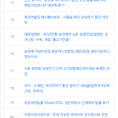
73
명란크림파스타 대만족 후기
뚝섬역술집 쎄시봉in성수 : 서울숲 와인 모임하기 좋은 아지
74
트
대운설렁탕 : 40년전통 보라매역 노포 로컬맛집(설렁탕, 도
75
가니탕, 수육, 국밥, 불고기전골)
보라매 가성비맛집 왕돈까스전문점 대방2호점 경양식돈까스
76
점심식사
수원 원천동 삼성전기 근처 곤지암할매소머리국밥 육개장 맛
77
집
우이 : 소개팅, 데이트하기 좋은 분위기 사당술집(버섯크림파
78
스타, 감바스)
79
강남역방탈출 Studio ESC 검은마법사 인생테마 탈출 후기
이응이응이응이응 : 주차 가능한 프라이빗 상수파스타 맛집
80