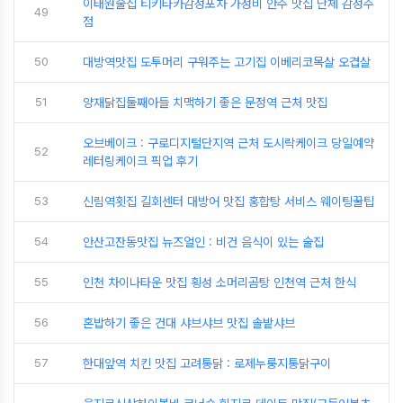
이태원술집 티키타카감성포차 가성비 안주 맛집 단체 감성주
49
점
50
대방역맛집 도투머리 구워주는 고기집 이베리코목살 오겹살
51
양재닭집둘째아들 치맥하기 좋은 문정역 근처 맛집
오브베이크 : 구로디지털단지역 근처 도시락케이크 당일예약
52
레터링케이크 픽업 후기
53
신림역횟집 길회센터 대방어 맛집 홍합탕 서비스 웨이팅꿀팁
54
안산고잔동맛집 뉴즈얼인 : 비건 음식이 있는 술집
55
인천 차이나타운 맛집 횡성 소머리곰탕 인천역 근처 한식
56
혼밥하기 좋은 건대 샤브샤브 맛집 솔밭샤브
57
한대앞역 치킨 맛집 고려통닭 : 로제누룽지통닭구이