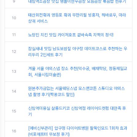
9
대림역소곱창 맛집 땡돌이한우곱창 모듬곱창 볶음밥 찐후기
태산회전훠궈 영등포 훠궈 무한리필 빙홍차, 꿔바로우, 마라
10
샹궈 서비스
11
노량진 치킨 맛집 카이저호프 겉바속촉 치맥의 정석!
잠실새내 맛집 남도보쌈짚 야구장 데이트코스로 추천하는 우
12
리두리 2인세트 후기
겨울 서울 야외스냅 장소 추천(덕수궁, 배재학당, 정동제일교
13
회, 서울시립미술관)
원본추가금없는 서울웨딩스냅 모스앤코튼 스튜디오 야외스
14
냅 촬영 후기(짝꿍코드 할인)
신림역미용실 살롱드키코 신림역점 레이어드컷펌 대만족 후
15
기
[예비신부관리] 압구정 다이어트병원 팔뚝인모드 1회차 효과
16
(비포애프터 무보정 후기)