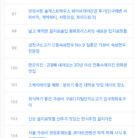
양양서핑 솔게스트하우스 와이비자야간권 후기(인구해변 서
97
피비치, 게하파티, 서핑강습, 프리드링크)
98
넓고 쾌적한 을지로술집 홍화프리스피릿 새로운 힙지로핫플
금천구소고기 으뜸숙성한우 No.9 질좋은 가성비 숙성한우
99
전문점
한강치킨 : 2대째 내려오는 30년 이상 전통수제치킨 광화문
100
맛집
101
스케치테이블 혜화 : 분위기 좋은 대학로 맛집 데이트 장소
회식하기 좋은 가성비 구로디지털단지소고기 압구정화로구
102
이
103
신상 을지로핫플 안주가 맛있는 한식주점 을지가든
서울 가성비 영등포웨딩홀 JK아트컨벤션 하객 뷔페 시식 후
104