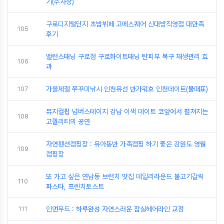
기(주차장)
구로디지털단지 초밥뷔페 고메스퀘어 신대방직영점 대만족
105
후기
밸런스태닝 구로점 구로화이트태닝 탄피부 복구 재생관리 효
106
과
107
가을제철 쭈꾸미낚시 인천유선 반가워호 인천데이트(물때표)
뮤지컬펍 넘버스테이지 강남 이색 데이트 코앞에서 펼쳐지는
108
고퀄리티의 공연
자연펜션캠핑장 : 유아동반 가족캠핑 하기 좋은 강원도 영월
109
캠핑장
또 가고 싶은 연남동 브런치 맛집 데일리라운드 불고기갈릭
110
파스타, 프렌치토스트
111
인앤무드 : 하루완성 자연스러운 잠실헤어라인 교정