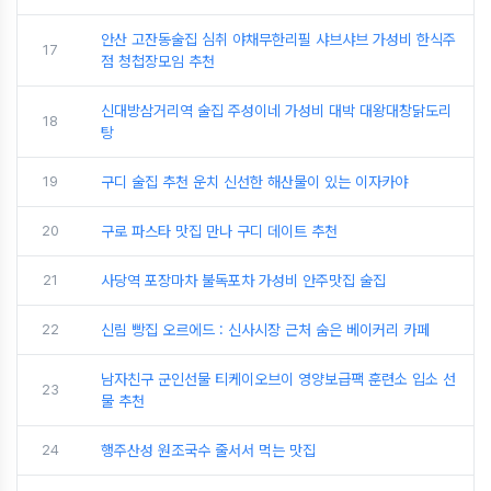
안산 고잔동술집 심취 야채무한리필 샤브샤브 가성비 한식주
17
점 청첩장모임 추천
신대방삼거리역 술집 주성이네 가성비 대박 대왕대창닭도리
18
탕
19
구디 술집 추천 운치 신선한 해산물이 있는 이자카야
20
구로 파스타 맛집 만나 구디 데이트 추천
21
사당역 포장마차 불독포차 가성비 안주맛집 술집
22
신림 빵집 오르에드 : 신사시장 근처 숨은 베이커리 카페
남자친구 군인선물 티케이오브이 영양보급팩 훈련소 입소 선
23
물 추천
24
행주산성 원조국수 줄서서 먹는 맛집