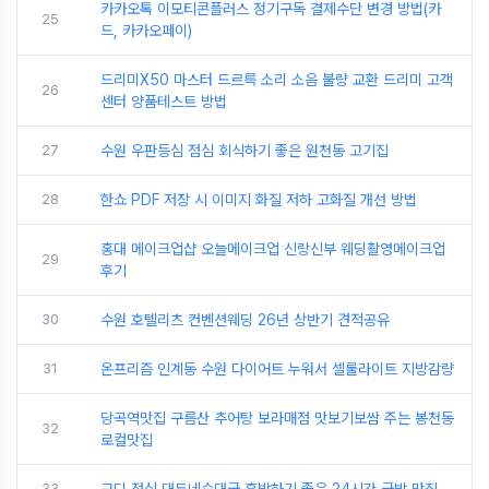
카카오톡 이모티콘플러스 정기구독 결제수단 변경 방법(카
25
드, 카카오페이)
드리미X50 마스터 드르륵 소리 소음 불량 교환 드리미 고객
26
센터 양품테스트 방법
27
수원 우판등심 점심 회식하기 좋은 원천동 고기집
28
한쇼 PDF 저장 시 이미지 화질 저하 고화질 개선 방법
홍대 메이크업샵 오늘메이크업 신랑신부 웨딩촬영메이크업
29
후기
30
수원 호텔리츠 컨벤션웨딩 26년 상반기 견적공유
31
온프리즘 인계동 수원 다이어트 누워서 셀룰라이트 지방감량
당곡역맛집 구름산 추어탕 보라매점 맛보기보쌈 주는 봉천동
32
로컬맛집
33
구디 점심 대두네순대국 혼밥하기 좋은 24시간 국밥 맛집