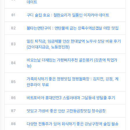
데이트
81
구디 술집 호요 : 철판요리가 일품인 이자카야 데이트
82
불타는연탄구이 : 연탄불에 굽는 상록수역삼겹살 야장 맛집
밀린 퇴직금, 임금체불 안산 한대앞역 노무사 상담 비용 후기
83
(간이대지급금, 노동청진정)
비오는날 더재밌는 가평빠지추천 골든몽키 (강촌역 픽업가
84
능)
가족외식하기 좋은 청평맛집 청평돌짜장 : 김치전, 강정, 계
85
란후라이 무료
86
비트포비아 홍대던전3 스릴러테마 그달동네 방탈출 후기
87
맛있고 가성비 좋은 안산 고잔동곱창맛집 청수곱창
88
다양한 전통주가 있어 회식하기 좋은 강남구청역 술집 월송