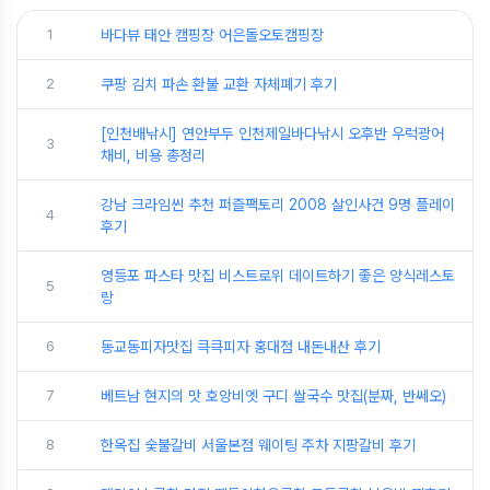
1
바다뷰 태안 캠핑장 어은돌오토캠핑장
2
쿠팡 김치 파손 환불 교환 자체폐기 후기
​[인천배낚시] 연안부두 인천제일바다낚시 오후반 우럭광어
3
채비, 비용 총정리
강남 크라임씬 추천 퍼즐팩토리 2008 살인사건 9명 플레이
4
후기
영등포 파스타 맛집 비스트로위 데이트하기 좋은 양식레스토
5
랑
6
동교동피자맛집 큭큭피자 홍대점 내돈내산 후기
7
베트남 현지의 맛 호앙비엣 구디 쌀국수 맛집(분짜, 반쎄오)
8
한옥집 숯불갈비 서울본점 웨이팅 주차 지팡갈비 후기