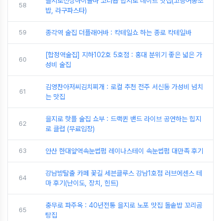
을지로신상하이볼바 코너숍 힙지로 데이트 맛집(고등어봉초
58
밥, 라구파스타)
59
종각역 술집 더플래어바 : 칵테일쇼 하는 종로 칵테일바
[합정역술집] 지하102호 5호점 : 홍대 분위기 좋은 넓은 가
60
성비 술집
김영찬아저씨김치찌개 : 로컬 추천 전주 서신동 가성비 넘치
61
는 맛집
을지로 핫플 술집 쇼부 : 드랙퀸 밴드 라이브 공연하는 힙지
62
로 클럽 (무료입장)
63
안산 한대앞역속눈썹펌 레이나스테이 속눈썹펌 대만족 후기
강남방탈출 카페 꽃길 세븐클루스 강남1호점 러브에센스 테
64
마 후기(난이도, 장치, 힌트)
충무로 파주옥 : 40년전통 을지로 노포 맛집 돌솥밥 꼬리곰
65
탕집