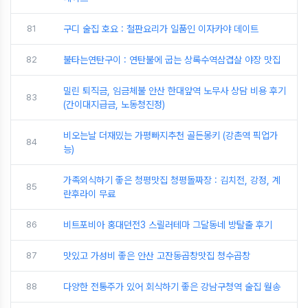
81
구디 술집 호요 : 철판요리가 일품인 이자카야 데이트
82
불타는연탄구이 : 연탄불에 굽는 상록수역삼겹살 야장 맛집
밀린 퇴직금, 임금체불 안산 한대앞역 노무사 상담 비용 후기
83
(간이대지급금, 노동청진정)
비오는날 더재밌는 가평빠지추천 골든몽키 (강촌역 픽업가
84
능)
가족외식하기 좋은 청평맛집 청평돌짜장 : 김치전, 강정, 계
85
란후라이 무료
86
비트포비아 홍대던전3 스릴러테마 그달동네 방탈출 후기
87
맛있고 가성비 좋은 안산 고잔동곱창맛집 청수곱창
88
다양한 전통주가 있어 회식하기 좋은 강남구청역 술집 월송