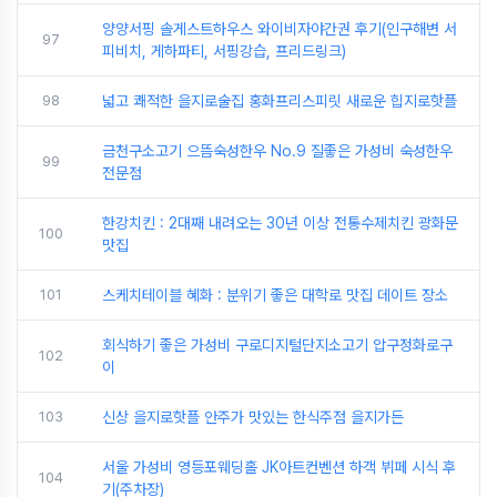
양양서핑 솔게스트하우스 와이비자야간권 후기(인구해변 서
97
피비치, 게하파티, 서핑강습, 프리드링크)
98
넓고 쾌적한 을지로술집 홍화프리스피릿 새로운 힙지로핫플
금천구소고기 으뜸숙성한우 No.9 질좋은 가성비 숙성한우
99
전문점
한강치킨 : 2대째 내려오는 30년 이상 전통수제치킨 광화문
100
맛집
101
스케치테이블 혜화 : 분위기 좋은 대학로 맛집 데이트 장소
회식하기 좋은 가성비 구로디지털단지소고기 압구정화로구
102
이
103
신상 을지로핫플 안주가 맛있는 한식주점 을지가든
서울 가성비 영등포웨딩홀 JK아트컨벤션 하객 뷔페 시식 후
104
기(주차장)