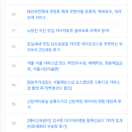
태산회전훠궈 영등포 훠궈 무한리필 빙홍차, 꿔바로우, 마라
10
샹궈 서비스
11
노량진 치킨 맛집 카이저호프 겉바속촉 치맥의 정석!
잠실새내 맛집 남도보쌈짚 야구장 데이트코스로 추천하는 우
12
리두리 2인세트 후기
겨울 서울 야외스냅 장소 추천(덕수궁, 배재학당, 정동제일교
13
회, 서울시립미술관)
원본추가금없는 서울웨딩스냅 모스앤코튼 스튜디오 야외스
14
냅 촬영 후기(짝꿍코드 할인)
신림역미용실 살롱드키코 신림역점 레이어드컷펌 대만족 후
15
기
[예비신부관리] 압구정 다이어트병원 팔뚝인모드 1회차 효과
16
(비포애프터 무보정 후기)