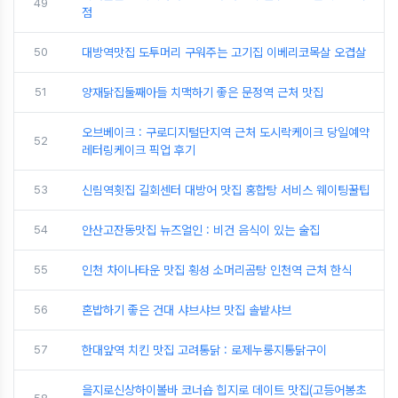
49
점
50
대방역맛집 도투머리 구워주는 고기집 이베리코목살 오겹살
51
양재닭집둘째아들 치맥하기 좋은 문정역 근처 맛집
오브베이크 : 구로디지털단지역 근처 도시락케이크 당일예약
52
레터링케이크 픽업 후기
53
신림역횟집 길회센터 대방어 맛집 홍합탕 서비스 웨이팅꿀팁
54
안산고잔동맛집 뉴즈얼인 : 비건 음식이 있는 술집
55
인천 차이나타운 맛집 횡성 소머리곰탕 인천역 근처 한식
56
혼밥하기 좋은 건대 샤브샤브 맛집 솔밭샤브
57
한대앞역 치킨 맛집 고려통닭 : 로제누룽지통닭구이
을지로신상하이볼바 코너숍 힙지로 데이트 맛집(고등어봉초