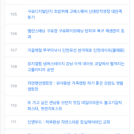
구로디지털단지 초밥뷔페 고메스퀘어 신대방직영점 대만족
105
후기
밸런스태닝 구로점 구로화이트태닝 탄피부 복구 재생관리 효
106
과
107
가을제철 쭈꾸미낚시 인천유선 반가워호 인천데이트(물때표)
뮤지컬펍 넘버스테이지 강남 이색 데이트 코앞에서 펼쳐지는
108
고퀄리티의 공연
자연펜션캠핑장 : 유아동반 가족캠핑 하기 좋은 강원도 영월
109
캠핑장
또 가고 싶은 연남동 브런치 맛집 데일리라운드 불고기갈릭
110
파스타, 프렌치토스트
111
인앤무드 : 하루완성 자연스러운 잠실헤어라인 교정