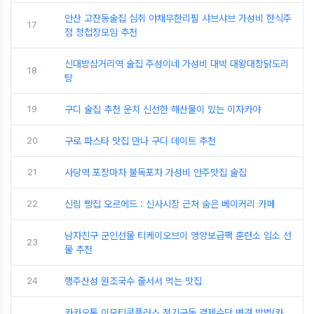
안산 고잔동술집 심취 야채무한리필 샤브샤브 가성비 한식주
17
점 청첩장모임 추천
신대방삼거리역 술집 주성이네 가성비 대박 대왕대창닭도리
18
탕
19
구디 술집 추천 운치 신선한 해산물이 있는 이자카야
20
구로 파스타 맛집 만나 구디 데이트 추천
21
사당역 포장마차 불독포차 가성비 안주맛집 술집
22
신림 빵집 오르에드 : 신사시장 근처 숨은 베이커리 카페
남자친구 군인선물 티케이오브이 영양보급팩 훈련소 입소 선
23
물 추천
24
행주산성 원조국수 줄서서 먹는 맛집
카카오톡 이모티콘플러스 정기구독 결제수단 변경 방법(카