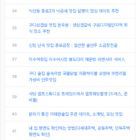
34
익선동 종로3가 낙곱새 맛집 달랭이 점심 데이트 추천
구디삼겹살 맛집 돈우본 : 생삼겹갈비 구로디지털단지역 회
35
식 장소 추천
36
신림 난곡 맛집 종로곱창 : 얼큰한 술안주 소곱창전골
37
이수역횟집 이수어시장 봄도다리 매운탕 라면사리 서비스
구디 술집 술속의밤 국물닭발 자몽하이볼 오뎅바 무한리필
38
가성비 안주맛집
사당 셀프스튜디오 프레임드에서 셀프웨딩촬영 (드레스, 준
39
비물)
40
분위기 좋은 이태원술집 주관 데이트, 소개팅, 모임 맛집
내 집 평면도 확인하는 방법(다세대주택, 공동주택, 단독주택
41
평면도 확인)