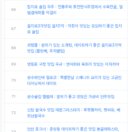
힙지로 술집 우주 : 전통주와 퓨전한식주점에서 수육전골, 얼
66
떨결에퍼플 막걸리
을지로3가맛집 을지1막 : 막창이 맛있는 모임하기 좋은 힙지
67
로 술집
르템플 : 분위기 있는 소개팅, 데이트하기 좋은 을지로3가역
68
맛집 (플랑베, 주차꿀팁)
69
영등포 구청 맛집 우규 : 연어회와 육회가 맛있는 이자카야
성수와인바 엘로코 : 특별한날 스페니쉬 요리가 있는 고급진
70
다이닝에서 데이트
71
성수술집 헬렐레 : 분위기 좋고 양많은 가성비 안주맛집
신림 쌀국수 맛집 레몬그라스타이 : 푸팟퐁커리, 팟씨유, 베
72
트남쌀국수
안산 포크너 : 중앙동 데이트하기 좋은 맛집 봉골레파스타,
73