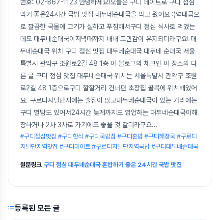
번호: 02-867-1123 안녕하세요!오늘은 구디 데이트로 구디 점심
먹기 좋은24시간 국밥 맛집 대두네순대국을 먹고 왔어요 :)역대급으
로 깔끔한 국물에 고기가 실하고 푸짐해서구디 점심 식사로 먹었는
데도 대두네순대국이저녁때까지 내내 포만감이 유지되더라구요! 대
두네순대국 위치 구디 점심 맛집 대두네순대국 대두네 순대국 서울
특별시 관악구 조원로2길 48 1층 이 블로그의 체크인 이 장소의 다
른 글 구디 점심 맛집 대두네순대국 위치는 서울특뱔시 관악구 조원
로2길 48 1층으로구디 깔깔거리 건너편 초장집 골목에 위치해있어
요. 구로디지털단지에는 술집이 많고대두네순대국이 있는 거리에는
구디 별밤도 있어서24시간 늦게까지도 영업하는 대두네순대국이해
장하거나 2차 3차로 가기에도 좋을 것 같더라구요
...
#구디점심맛집 #구디한식 #구디국밥집 #구디혼밥 #구디해장국 #구로디
지털단지역맛집 #구디데이트 #구로디지털단지역국밥 #구디대두네순대국
원문링크
구디 점심 대두네순대국 혼밥하기 좋은 24시간 국밥 맛집
등록된 모든 글