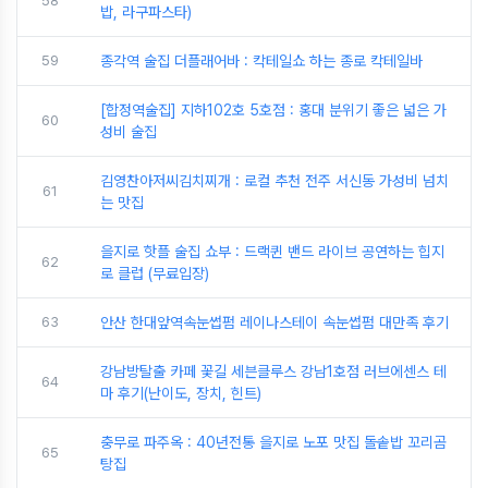
58
밥, 라구파스타)
59
종각역 술집 더플래어바 : 칵테일쇼 하는 종로 칵테일바
[합정역술집] 지하102호 5호점 : 홍대 분위기 좋은 넓은 가
60
성비 술집
김영찬아저씨김치찌개 : 로컬 추천 전주 서신동 가성비 넘치
61
는 맛집
을지로 핫플 술집 쇼부 : 드랙퀸 밴드 라이브 공연하는 힙지
62
로 클럽 (무료입장)
63
안산 한대앞역속눈썹펌 레이나스테이 속눈썹펌 대만족 후기
강남방탈출 카페 꽃길 세븐클루스 강남1호점 러브에센스 테
64
마 후기(난이도, 장치, 힌트)
충무로 파주옥 : 40년전통 을지로 노포 맛집 돌솥밥 꼬리곰
65
탕집