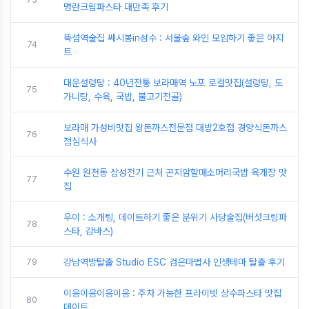
명란크림파스타 대만족 후기
뚝섬역술집 쎄시봉in성수 : 서울숲 와인 모임하기 좋은 아지
74
트
대운설렁탕 : 40년전통 보라매역 노포 로컬맛집(설렁탕, 도
75
가니탕, 수육, 국밥, 불고기전골)
보라매 가성비맛집 왕돈까스전문점 대방2호점 경양식돈까스
76
점심식사
수원 원천동 삼성전기 근처 곤지암할매소머리국밥 육개장 맛
77
집
우이 : 소개팅, 데이트하기 좋은 분위기 사당술집(버섯크림파
78
스타, 감바스)
79
강남역방탈출 Studio ESC 검은마법사 인생테마 탈출 후기
이응이응이응이응 : 주차 가능한 프라이빗 상수파스타 맛집
80
데이트