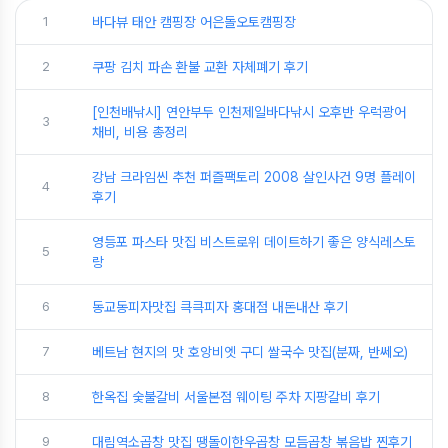
1
바다뷰 태안 캠핑장 어은돌오토캠핑장
2
쿠팡 김치 파손 환불 교환 자체폐기 후기
​[인천배낚시] 연안부두 인천제일바다낚시 오후반 우럭광어
3
채비, 비용 총정리
강남 크라임씬 추천 퍼즐팩토리 2008 살인사건 9명 플레이
4
후기
영등포 파스타 맛집 비스트로위 데이트하기 좋은 양식레스토
5
랑
6
동교동피자맛집 큭큭피자 홍대점 내돈내산 후기
7
베트남 현지의 맛 호앙비엣 구디 쌀국수 맛집(분짜, 반쎄오)
8
한옥집 숯불갈비 서울본점 웨이팅 주차 지팡갈비 후기
9
대림역소곱창 맛집 땡돌이한우곱창 모듬곱창 볶음밥 찐후기