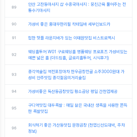
안산 고잔동마사지 샵 수중국마사지 : 뭉친근육 풀어주는 전
89
통수기마사지
90
가성비 좋은 홍대무한리필 칵테일바 세부인보드카
91
힙한 핫플 라운지바가 있는 이태원맛집 비스트로멕시
웨딩홀투어 W01 구로웨딩홀 명품웨딩 프로포즈 가성비있는
92
예쁜 넓은 홀 (더드림홀, 글로리홀투어, 시식후기)
종각역술집 역전포장마차 한우곱창전골 소주3000원대 가
93
성비 안주맛집 종각젊음의거리술집
94
가성비좋은 독산동곱창맛집 황소곱당 평일 간천엽제공
구디역맛집 대두족발 : 매일 삶은 국내산 생족을 사용한 쫀득
95
한 족발맛집
회식하기 좋은 가산동맛집 문정곱창 (천엽신선도대박, 주차
96
정보)