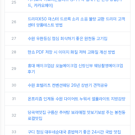
25
드, 카카오페이)
드리미X50 마스터 드르륵 소리 소음 불량 교환 드리미 고객
26
센터 양품테스트 방법
27
수원 우판등심 점심 회식하기 좋은 원천동 고기집
28
한쇼 PDF 저장 시 이미지 화질 저하 고화질 개선 방법
홍대 메이크업샵 오늘메이크업 신랑신부 웨딩촬영메이크업
29
후기
30
수원 호텔리츠 컨벤션웨딩 26년 상반기 견적공유
31
온프리즘 인계동 수원 다이어트 누워서 셀룰라이트 지방감량
당곡역맛집 구름산 추어탕 보라매점 맛보기보쌈 주는 봉천동
32
로컬맛집
33
구디 점심 대두네순대국 혼밥하기 좋은 24시간 국밥 맛집