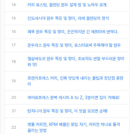
14
커피 로스팅, 블렌딩 원두 설계 법 및 노하우 공개
15
인도네시아 원두 특징 및 향미, 라떼 블렌딩의 정석
16
페루 원두 특징 및 향미, 은은하지만 긴 애프터에 반하다.
17
온두라스 원두 특징 및 향미, 로스터로써 주목해야 할 원두
엘살바도르 원두 특징 및 향미, 초보자도 반할 부드러운 향미
18
와 맛!
프렌치프레스 커피, 진짜 맛있게 내리는 꿀팁과 장단점 총정
19
리
20
에어로프레스 완벽 레시피 A to Z, 3분이면 집이 카페로!
21
탄자니아 원두 특징 및 향미, 이 맛을 모르면 손해!
명품 커피잔, KPM 베를린 왕립 자기, 커피잔 하나로 품격
22
올리는 방법