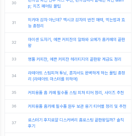
30
p; 치즈 페어링 꿀팁
히카마 감자 아닌데? 멕시코 감자의 반전 매력, 먹는법과 효
31
능 총정리
마이센 도자기, 예쁜 커피잔의 알파와 오메가 홈카페의 끝판
32
왕
33
명품 커피잔, 예쁜 커피잔 헤리티지의 끝판왕 계급도 정리
라떼아트 스팀피쳐 튜닝, 혼자서도 완벽하게 하는 꿀팁 총정
34
리 (라떼아트 마스터를 위하여)
35
커피용품 홈 카페 필수품 스팀 피처 티어 정리, 사이즈 추천
36
커피용품 홈카페 필수품 원두 보관 용기 티어별 정리 및 추천
로스터기 후지로얄 디스커버리 홈로스팅 끝판왕일까? 솔직
37
후기