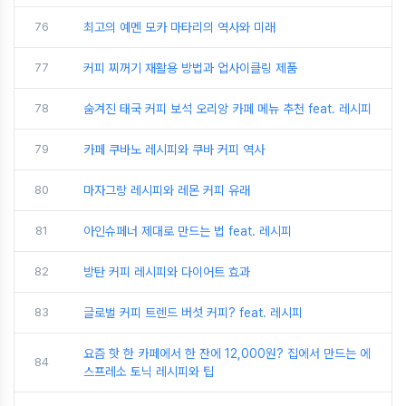
76
최고의 예멘 모카 마타리의 역사와 미래
77
커피 찌꺼기 재활용 방법과 업사이클링 제품
78
숨겨진 태국 커피 보석 오리앙 카페 메뉴 추천 feat. 레시피
79
카페 쿠바노 레시피와 쿠바 커피 역사
80
마자그랑 레시피와 레몬 커피 유래
81
아인슈페너 제대로 만드는 법 feat. 레시피
82
방탄 커피 레시피와 다이어트 효과
83
글로벌 커피 트렌드 버섯 커피? feat. 레시피
요즘 핫 한 카페에서 한 잔에 12,000원? 집에서 만드는 에
84
스프레소 토닉 레시피와 팁