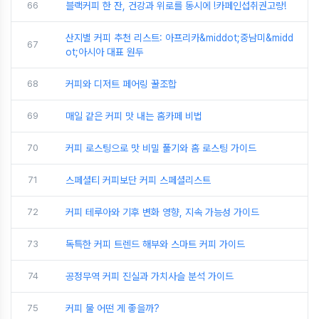
66
블랙커피 한 잔, 건강과 위로를 동시에 !카페인섭취권고량!
산지별 커피 추천 리스트: 아프리카&middot;중남미&midd
67
ot;아시아 대표 원두
68
커피와 디저트 페어링 꿀조합
69
매일 같은 커피 맛 내는 홈카페 비법
70
커피 로스팅으로 맛 비밀 풀기와 홈 로스팅 가이드
71
스페셜티 커피보단 커피 스페셜리스트
72
커피 테루아와 기후 변화 영향, 지속 가능성 가이드
73
독특한 커피 트렌드 해부와 스마트 커피 가이드
74
공정무역 커피 진실과 가치사슬 분석 가이드
75
커피 물 어떤 게 좋을까?