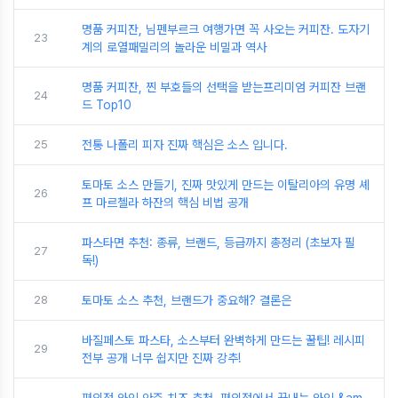
명품 커피잔, 님펜부르크 여행가면 꼭 사오는 커피잔. 도자기
23
계의 로열패밀리의 놀라운 비밀과 역사
명품 커피잔, 찐 부호들의 선택을 받는프리미엄 커피잔 브랜
24
드 Top10
25
전통 나폴리 피자 진짜 핵심은 소스 입니다.
토마토 소스 만들기, 진짜 맛있게 만드는 이탈리아의 유명 셰
26
프 마르첼라 하잔의 핵심 비법 공개
파스타면 추천: 종류, 브랜드, 등급까지 총정리 (초보자 필
27
독!)
28
토마토 소스 추천, 브랜드가 중요해? 결론은
바질페스토 파스타, 소스부터 완벽하게 만드는 꿀팁! 레시피
29
전부 공개 너무 쉽지만 진짜 강추!
편의점 와인 안주 치즈 추천, 편의점에서 끝내는 와인 &am