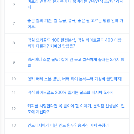
비프칩 만들기: 온가족이 다 좋아하는 건강간식 초간단 레시
6
피
좋은 쌀의 기준, 쌀 등급, 종류, 좋은 쌀 고르는 방법 완벽 가
7
이드!
맥심 모카골드 400 완전분석, 맥심 화이트골드 400 이랑
8
뭐가 다를까? 카페인 함량은?
앵커버터 소분 꿀팁: 칼에 안 묻고 깔끔하게 끝내는 3가지 방
9
법
10
앵커 버터 소분 방법, 버터 티어 분석부터 가성비 꿀팁까지!
11
맥심 화이트골드 200% 즐기는 꿀조합 레시피 5가지
커피를 사랑한다면 꼭 알아야 할 이야기, 문익점 선생님이 인
12
도에 계신다?
13
인도네시아가 아닌 인도 원두? 숨겨진 매력 총정리