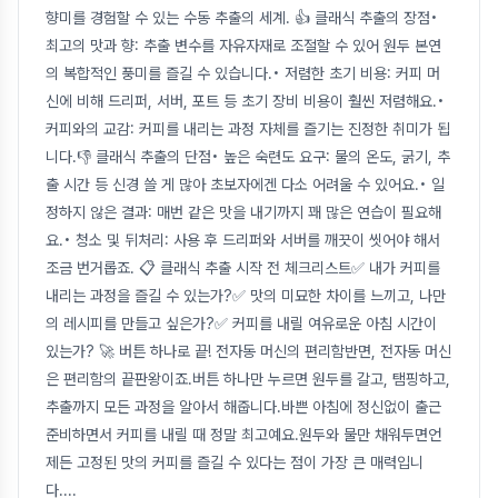
향미를 경험할 수 있는 수동 추출의 세계. 👍 클래식 추출의 장점•
최고의 맛과 향: 추출 변수를 자유자재로 조절할 수 있어 원두 본연
의 복합적인 풍미를 즐길 수 있습니다.• 저렴한 초기 비용: 커피 머
신에 비해 드리퍼, 서버, 포트 등 초기 장비 비용이 훨씬 저렴해요.•
커피와의 교감: 커피를 내리는 과정 자체를 즐기는 진정한 취미가 됩
니다.👎 클래식 추출의 단점• 높은 숙련도 요구: 물의 온도, 굵기, 추
출 시간 등 신경 쓸 게 많아 초보자에겐 다소 어려울 수 있어요.• 일
정하지 않은 결과: 매번 같은 맛을 내기까지 꽤 많은 연습이 필요해
요.• 청소 및 뒤처리: 사용 후 드리퍼와 서버를 깨끗이 씻어야 해서
조금 번거롭죠. 📋 클래식 추출 시작 전 체크리스트✅ 내가 커피를
내리는 과정을 즐길 수 있는가?✅ 맛의 미묘한 차이를 느끼고, 나만
의 레시피를 만들고 싶은가?✅ 커피를 내릴 여유로운 아침 시간이
있는가? 🚀 버튼 하나로 끝! 전자동 머신의 편리함반면, 전자동 머신
은 편리함의 끝판왕이죠.버튼 하나만 누르면 원두를 갈고, 탬핑하고,
추출까지 모든 과정을 알아서 해줍니다.바쁜 아침에 정신없이 출근
준비하면서 커피를 내릴 때 정말 최고예요.원두와 물만 채워두면언
제든 고정된 맛의 커피를 즐길 수 있다는 점이 가장 큰 매력입니
다.
...