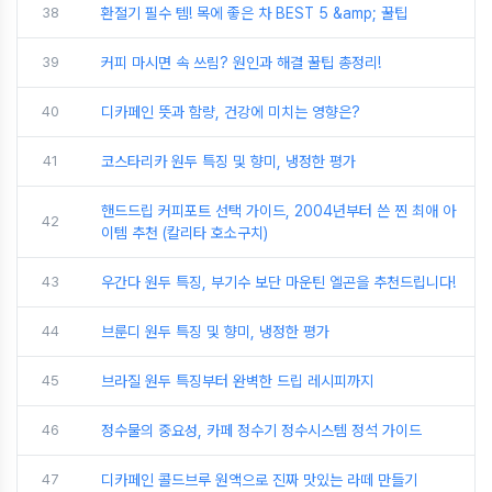
38
환절기 필수 템! 목에 좋은 차 BEST 5 &amp; 꿀팁
39
커피 마시면 속 쓰림? 원인과 해결 꿀팁 총정리!
40
디카페인 뜻과 함량, 건강에 미치는 영향은?
41
코스타리카 원두 특징 및 향미, 냉정한 평가
핸드드립 커피포트 선택 가이드, 2004년부터 쓴 찐 최애 아
42
이템 추천 (칼리타 호소구치)
43
우간다 원두 특징, 부기수 보단 마운틴 엘곤을 추천드립니다!
44
브룬디 원두 특징 및 향미, 냉정한 평가
45
브라질 원두 특징부터 완벽한 드립 레시피까지
46
정수물의 중요성, 카페 정수기 정수시스템 정석 가이드
47
디카페인 콜드브루 원액으로 진짜 맛있는 라떼 만들기