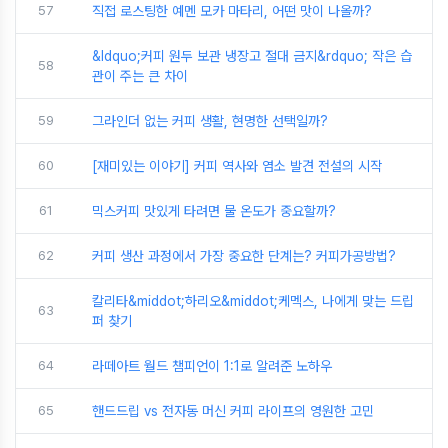
57
직접 로스팅한 예멘 모카 마타리, 어떤 맛이 나올까?
&ldquo;커피 원두 보관 냉장고 절대 금지&rdquo; 작은 습
58
관이 주는 큰 차이
59
그라인더 없는 커피 생활, 현명한 선택일까?
60
[재미있는 이야기] 커피 역사와 염소 발견 전설의 시작
61
믹스커피 맛있게 타려면 물 온도가 중요할까?
62
커피 생산 과정에서 가장 중요한 단계는? 커피가공방법?
칼리타&middot;하리오&middot;케멕스, 나에게 맞는 드립
63
퍼 찾기
64
라떼아트 월드 챔피언이 1:1로 알려준 노하우
65
핸드드립 vs 전자동 머신 커피 라이프의 영원한 고민