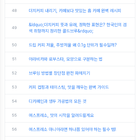
48
더치커피 내리기, 카페보다 맛있는 홈 카페 완벽 레시피
&ldquo;더치커피 뜻과 유래, 정확한 표현은? 한국인의 검
49
색 취향까지 정리한 콜드브루&rdquo;
50
드립 커피 저울, 주방저울 왜 0.1g 단위가 필수일까?
51
아라비카와 로부스타, 모양으로 구분하는 법
52
브루잉 방법별 장단점 완전 파헤치기
53
커피 컵핑과 테이스팅, 맛을 깨우는 완벽 가이드
54
디카페인과 생두 가공법의 모든 것
55
에스프레소, 맛의 시작을 알려드릴게요
56
에스프레소 마니아라면 하나쯤 있어야 하는 필수 템!