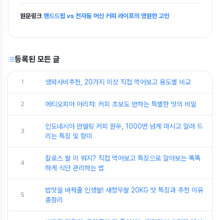
원문링크
핸드드립 vs 전자동 머신 커피 라이프의 영원한 고민
등록된 모든 글
1
생와사비추천, 20가지 이상 직접 먹어보고 용도별 비교
2
에티오피아 아리차: 커피 초보도 반하는 특별한 맛의 비밀
인도네시아 만델링 커피 원두, 1000번 넘게 마시고 알려 드
3
리는 특징 및 향미
칼로스 쌀 이 뭐지? 직접 먹어보고 특징으로 알아보는 똑똑
4
하게 식단 관리하는 법
밥맛을 바꿔줄 인생쌀! 새청무쌀 20KG 맛 특징과 추천 이유
5
총정리