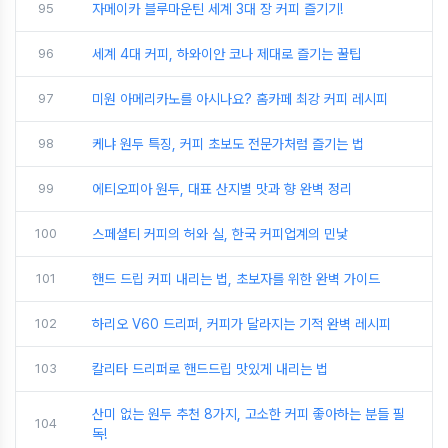
95
자메이카 블루마운틴 세계 3대 장 커피 즐기기!
96
세계 4대 커피, 하와이안 코나 제대로 즐기는 꿀팁
97
미원 아메리카노를 아시나요? 홈카페 최강 커피 레시피
98
케냐 원두 특징, 커피 초보도 전문가처럼 즐기는 법
99
에티오피아 원두, 대표 산지별 맛과 향 완벽 정리
100
스페셜티 커피의 허와 실, 한국 커피업계의 민낯
101
핸드 드립 커피 내리는 법, 초보자를 위한 완벽 가이드
102
하리오 V60 드리퍼, 커피가 달라지는 기적 완벽 레시피
103
칼리타 드리퍼로 핸드드립 맛있게 내리는 법
산미 없는 원두 추천 8가지, 고소한 커피 좋아하는 분들 필
104
독!