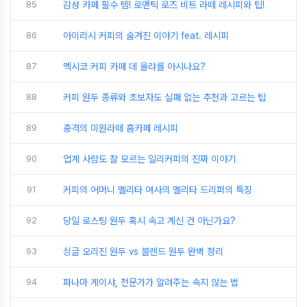
85
감성 카페 필수 템! 로맨틱 로즈 비트 라떼 레시피와 팁!
86
아이리시 커피의 숨겨진 이야기 feat. 레시피
87
멕시코 커피 카페 데 올랴를 아시나요?
88
커피 원두 종류와 초보자도 실패 없는 추천과 고르는 팁
89
충격의 미원라떼 홈카페 레시피
90
업계 사람도 잘 모르는 일리커피의 진짜 이야기
91
커피의 어머니 멜리타 여사의 멜리타 드리퍼의 특징
92
당일 로스팅 원두 혹시 속고 계신 건 아닌가요?
93
싱글 오리진 원두 vs 블렌드 원두 완벽 정리
94
파나마 게이샤, 전문가가 알려주는 속지 않는 법