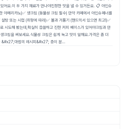
어요.이 두 가지 재료가 만나야진정한 맛을 낼 수 있거든요. 📋 아인슈
진한 아메리카노)✅ 생크림 (동물성 크림 필수) 만약 카페에서 아인슈페너를
✅ 설탕 또는 시럽 (취향에 따라)✅ 볼과 거품기 (핸드믹서 있으면 최고!)✅
피로 시도해 봤는데,확실히 씁쓸하고 진한 커피 베이스가 있어야크림과 만
 생크림을 써보세요.식물성 크림은 쉽게 녹고 맛이 덜해요.가격은 좀 더
#x27;마법의 레시피&#x27; 층이 분
...