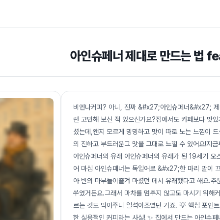
아인슈페너 제대로 만드는 법 fe
비엔나커피? 아니, 진짜 &#x27;아인슈페너&#x27; 
런 고민해 보신 적 있으신가요?집에서도 카페보다 맛있
셨는데,왠지 모르게 밍밍하고 맛이 따로 노는 느낌이 
의 진하고 부드러운그 맛을 그대로 느낄 수 있어요!지금
아인슈페너의 유래 아인슈페너의 유래가 된 19세기 오
어 마심 아인슈페너는 독일어로 &#x27;한 마리 말이 
아 빈의 마부들이즐겨 마셨던 데서 유래했다고 해요.추
쑤였거든요.그래서 마차를 멈추지 않고도 마시기 위해커
르는 것도 막아주니 일석이조였던 거죠. 💡 핵심 포
한 실용적인 커피라는 사실! ✨ 집에서 만드는 아인슈