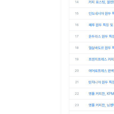
14
커피 로스팅, 블렌
15
인도네시아 원두 특
16
페루 원두 특징 및
17
온두라스 원두 특징
18
엘살바도르 원두 특
19
프렌치프레스 커피
20
에어로프레스 완벽 레
21
탄자니아 원두 특징
22
명품 커피잔, KP
23
명품 커피잔, 님