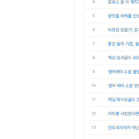
4
칼로스 쌀 이 뭐지
5
밥맛을 바꿔줄 인생
6
비프칩 만들기: 
7
좋은 쌀의 기준, 쌀
8
맥심 모카골드 40
9
앵커버터 소분 꿀팁
10
앵커 버터 소분 방
11
맥심 화이트골드 2
12
커피를 사랑한다면 
13
인도네시아가 아닌