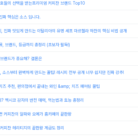
부호들의 선택을 받는프리미엄 커피잔 브랜드 Top10
진짜 핵심은 소스 입니다.
, 진짜 맛있게 만드는 이탈리아의 유명 셰프 마르첼라 하잔의 핵심 비법 공개
, 브랜드, 등급까지 총정리 (초보자 필독!)
 브랜드가 중요해? 결론은
 소스부터 완벽하게 만드는 꿀팁! 레시피 전부 공개 너무 쉽지만 진짜 강추!
치즈 추천, 편의점에서 끝내는 와인 &amp; 치즈 페어링 꿀팁
? 멕시코 감자의 반전 매력, 먹는법과 효능 총정리
예쁜 커피잔의 알파와 오메가 홈카페의 끝판왕
 커피잔 헤리티지의 끝판왕 계급도 정리