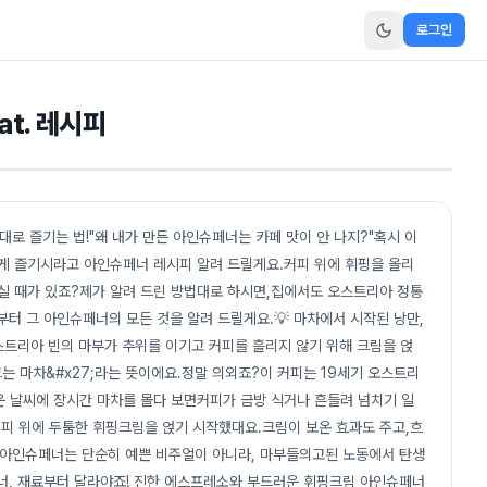
로그인
at. 레시피
제대로 즐기는 법!"왜 내가 만든 아인슈페너는 카페 맛이 안 나지?"혹시 이
게 즐기시라고 아인슈페너 레시피 알려 드릴게요.커피 위에 휘핑을 올리
드실 때가 있죠?제가 알려 드린 방법대로 하시면,집에서도 오스트리아 정통
부터 그 아인슈페너의 모든 것을 알려 드릴게요.💡 마차에서 시작된 낭만,
스트리아 빈의 마부가 추위를 이기고 커피를 흘리지 않기 위해 크림을 얹
끄는 마차&#x27;라는 뜻이에요.정말 의외죠?이 커피는 19세기 오스트리
운 날씨에 장시간 마차를 몰다 보면커피가 금방 식거나 흔들려 넘치기 일
피 위에 두툼한 휘핑크림을 얹기 시작했대요.크림이 보온 효과도 주고,흐
인트아인슈페너는 단순히 예쁜 비주얼이 아니라, 마부들의고된 노동에서 탄생
페너, 재료부터 달라야죠! 진한 에스프레소와 부드러운 휘핑크림 아인슈페너