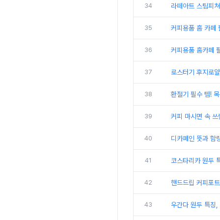
34
라떼아트 스팀피쳐 
35
커피용품 홈 카페 
36
커피용품 홈카페 필
37
로스터기 후지로얄
38
환절기 필수 템! 목
39
커피 마시면 속 쓰
40
디카페인 뜻과 함량
41
코스타리카 원두 특
42
핸드드립 커피포트 
43
우간다 원두 특징,