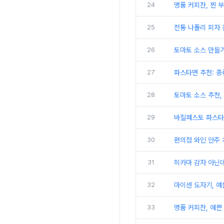
24
명품 커피잔, 찐 
25
전통 나폴리 피자 
26
토마토 소스 만들기
27
파스타면 추천: 종류
28
토마토 소스 추천,
29
바질페스토 파스타,
30
편의점 와인 안주 
31
히카마 감자 아닌데
32
마이센 도자기, 
33
명품 커피잔, 예쁜