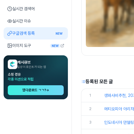
실시간 검색어
실시간 이슈
구글검색 등록
NEW
이미지 도구
NEW
캐시큐브
일상이 포인트가 되는 앱
쇼핑 경유
각종 미션으로 적립
등록된 모든 글
앱다운로드 ㄱㄱ?
→
1
생와사비추천, 20
2
에티오피아 아리차:
3
인도네시아 만델링 