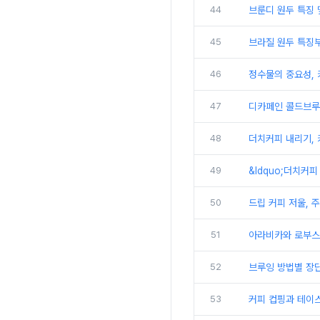
44
브룬디 원두 특징 
45
브라질 원두 특징
46
정수물의 중요성,
47
디카페인 콜드브루
48
더치커피 내리기, 
49
&ldquo;더치커
50
드립 커피 저울, 
51
아라비카와 로부스
52
브루잉 방법별 장
53
커피 컵핑과 테이스