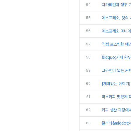
54
디카페인과 생두 
55
에스프레소, 맛의
56
에스프레소 마니아라
57
직접 로스팅한 예멘
58
&ldquo;커피 원
59
그라인더 없는 커피
60
[재미있는 이야기]
61
믹스커피 맛있게 
62
커피 생산 과정에
63
칼리타&middot;