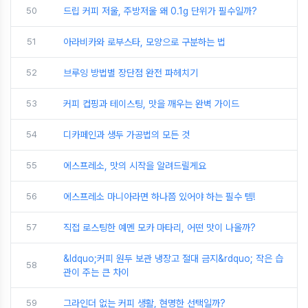
50
드립 커피 저울, 주방저울 왜 0.1g 단위가 필수일까?
51
아라비카와 로부스타, 모양으로 구분하는 법
52
브루잉 방법별 장단점 완전 파헤치기
53
커피 컵핑과 테이스팅, 맛을 깨우는 완벽 가이드
54
디카페인과 생두 가공법의 모든 것
55
에스프레소, 맛의 시작을 알려드릴게요
56
에스프레소 마니아라면 하나쯤 있어야 하는 필수 템!
57
직접 로스팅한 예멘 모카 마타리, 어떤 맛이 나올까?
&ldquo;커피 원두 보관 냉장고 절대 금지&rdquo; 작은 습
58
관이 주는 큰 차이
59
그라인더 없는 커피 생활, 현명한 선택일까?