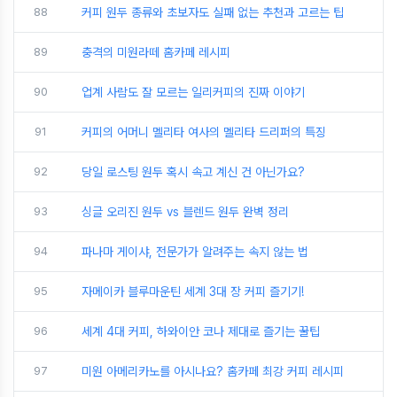
88
커피 원두 종류와 초보자도 실패 없는 추천과 고르는 팁
89
충격의 미원라떼 홈카페 레시피
90
업계 사람도 잘 모르는 일리커피의 진짜 이야기
91
커피의 어머니 멜리타 여사의 멜리타 드리퍼의 특징
92
당일 로스팅 원두 혹시 속고 계신 건 아닌가요?
93
싱글 오리진 원두 vs 블렌드 원두 완벽 정리
94
파나마 게이샤, 전문가가 알려주는 속지 않는 법
95
자메이카 블루마운틴 세계 3대 장 커피 즐기기!
96
세계 4대 커피, 하와이안 코나 제대로 즐기는 꿀팁
97
미원 아메리카노를 아시나요? 홈카페 최강 커피 레시피