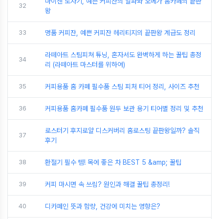
마이센 도자기, 예쁜 커피잔의 알파와 오메가 홈카페의 끝판
32
왕
33
명품 커피잔, 예쁜 커피잔 헤리티지의 끝판왕 계급도 정리
라떼아트 스팀피쳐 튜닝, 혼자서도 완벽하게 하는 꿀팁 총정
34
리 (라떼아트 마스터를 위하여)
35
커피용품 홈 카페 필수품 스팀 피처 티어 정리, 사이즈 추천
36
커피용품 홈카페 필수품 원두 보관 용기 티어별 정리 및 추천
로스터기 후지로얄 디스커버리 홈로스팅 끝판왕일까? 솔직
37
후기
38
환절기 필수 템! 목에 좋은 차 BEST 5 &amp; 꿀팁
39
커피 마시면 속 쓰림? 원인과 해결 꿀팁 총정리!
40
디카페인 뜻과 함량, 건강에 미치는 영향은?