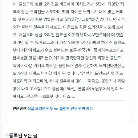
계: 블렌드와 싱글 오리진을 비교하며 마셔보기✅ 5단계: 다양한 지
역의 싱글 오리진을 시도하며 맛의 차이를 느껴보기 내게 맞는 커피
를 찾는 가장 쉬운 방법은 바로 &#x27;비교&#x27;입니다. 먼저 익
숙한 블렌드 원두를 마셔보고, 다음으로 싱글 오리진을 시도해 보세
요. 처음부터 싱글 오리진 원두를 이것저것 마셔보면오히려 더 헷갈
리기만 할 수 있어요.그러니 가장 익숙한 맛인 카페의 하우스 블렌드
부터 시작하세요.하우스 블렌드는 보통 한국인이 좋아하는고소하고
쌉싸름한 맛을 내거든요.여기에 만족한다면 당신의 취향은 블렌드
쪽에 가까운 거예요.하지만 블렌드가 뭔가 심심하게 느껴진다면싱글
오리진의 세계로 넘어갈 때가 된 겁니다. 💡 핵심 포인트산미: 주로
아프리카(에티오피아, 케냐) 원두에서 많이 느껴져요. 꽃향기나 과일
향이 나죠.고소함: 주로 중남미(브라질, 콜롬비아) 원두에서 많이 느
껴져요. 견과류나 초콜릿 맛이 나죠.
...
원문링크
싱글 오리진 원두 vs 블렌드 원두 완벽 정리
등록된 모든 글