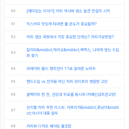
60
[재미있는 이야기] 커피 역사와 염소 발견 전설의 시작
61
믹스커피 맛있게 타려면 물 온도가 중요할까?
62
커피 생산 과정에서 가장 중요한 단계는? 커피가공방법?
칼리타&middot;하리오&middot;케멕스, 나에게 맞는 드립
63
퍼 찾기
64
라떼아트 월드 챔피언이 1:1로 알려준 노하우
65
핸드드립 vs 전자동 머신 커피 라이프의 영원한 고민
66
블랙커피 한 잔, 건강과 위로를 동시에 !카페인섭취권고량!
산지별 커피 추천 리스트: 아프리카&middot;중남미&midd
67
ot;아시아 대표 원두
68
커피와 디저트 페어링 꿀조합