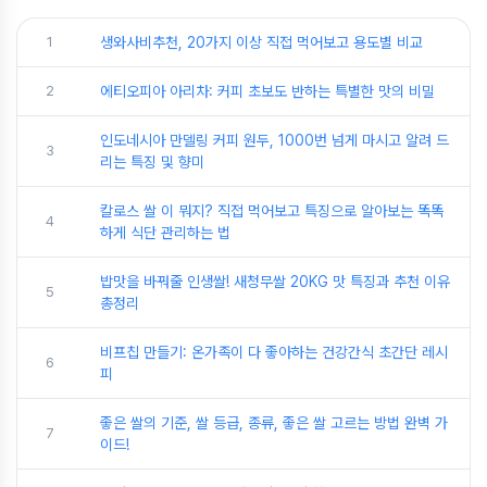
1
생와사비추천, 20가지 이상 직접 먹어보고 용도별 비교
2
에티오피아 아리차: 커피 초보도 반하는 특별한 맛의 비밀
인도네시아 만델링 커피 원두, 1000번 넘게 마시고 알려 드
3
리는 특징 및 향미
칼로스 쌀 이 뭐지? 직접 먹어보고 특징으로 알아보는 똑똑
4
하게 식단 관리하는 법
밥맛을 바꿔줄 인생쌀! 새청무쌀 20KG 맛 특징과 추천 이유
5
총정리
비프칩 만들기: 온가족이 다 좋아하는 건강간식 초간단 레시
6
피
좋은 쌀의 기준, 쌀 등급, 종류, 좋은 쌀 고르는 방법 완벽 가
7
이드!