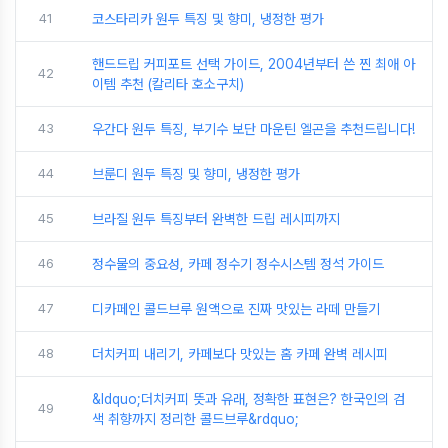
41
코스타리카 원두 특징 및 향미, 냉정한 평가
핸드드립 커피포트 선택 가이드, 2004년부터 쓴 찐 최애 아
42
이템 추천 (칼리타 호소구치)
43
우간다 원두 특징, 부기수 보단 마운틴 엘곤을 추천드립니다!
44
브룬디 원두 특징 및 향미, 냉정한 평가
45
브라질 원두 특징부터 완벽한 드립 레시피까지
46
정수물의 중요성, 카페 정수기 정수시스템 정석 가이드
47
디카페인 콜드브루 원액으로 진짜 맛있는 라떼 만들기
48
더치커피 내리기, 카페보다 맛있는 홈 카페 완벽 레시피
&ldquo;더치커피 뜻과 유래, 정확한 표현은? 한국인의 검
49
색 취향까지 정리한 콜드브루&rdquo;