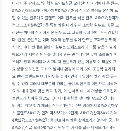
미가 아주 강하죠. 💡 핵심 포인트싱글 오리진: 한 지역에서 온 원두.
&#x27;에티오피아 예가체프&#x27;처럼 산지의 특성을 온전히 느
낄 수 있는 원두예요.블렌드: 여러 원두를 섞은 원두. &#x27;산미가
적고 고소한&#x27; 등 특정 맛을 내기 위해 조합한 원두죠. 싱글 오
리진은 하나의 산지에서 온 원두로 그 고유의 맛과 향이 매우 강합니
다. 반면, 블렌드는 여러 지역의 원두를 섞어 만드는 조화로운 맛의
커피입니다. 반대로 블렌드 원두는 오케스트라나 그룹 같은 느낌이
에요.여러 지역의 원두를 섞어서 만든 만큼다양한 맛이 조화롭게 어
우러져 있죠.카페마다 시그니처 블렌드가 있는 이유도 이 때문이고
요.싱글 오리진은 그 해의 날씨나 환경에 따라 맛이 조금씩 달라져
요.반면 블렌드는 여러 원두를 섞어서언제나 일정한 맛과 향을 유지
할 수 있죠.그래서 대부분의 카페는 블렌드 원두를 메인으로 사용해
요.☕ 내 취향에 맞는 커피 찾기, 이 순서로 해보세요!싱글 오리진과
블렌드의 차이를 알았으니,이제 내 취향을 찾아봐야겠죠? 📋 나만
의 커피 취향 찾기 체크리스트✅ 1단계: 주변 카페에서 &#x27;하우
스 블렌드&#x27; 먼저 마셔보기✅ 2단계: &#x27;산미&#x27;와
&#x27;고소함&#x27; 중 선호하는 맛을 찾아보기✅ 3단계: 궁금한
&#x27;싱글 오리진&#x27; 원두 한 가지를 골라 마셔보기✅ 4단