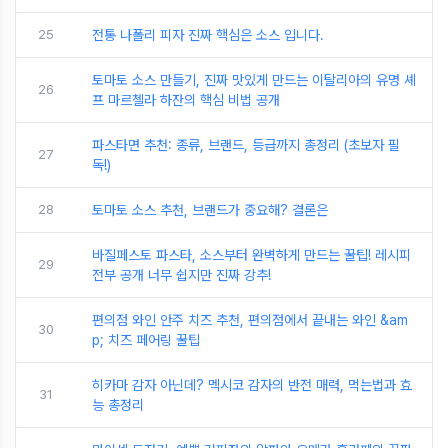
25
전통 나폴리 피자 진짜 핵심은 소스 입니다.
토마토 소스 만들기, 진짜 맛있게 만드는 이탈리아의 유명 셰
26
프 마르첼라 하잔의 핵심 비법 공개
파스타면 추천: 종류, 브랜드, 등급까지 총정리 (초보자 필
27
독!)
28
토마토 소스 추천, 브랜드가 중요해? 결론은
바질페스토 파스타, 소스부터 완벽하게 만드는 꿀팁! 레시피
29
전부 공개 너무 쉽지만 진짜 강추!
편의점 와인 안주 치즈 추천, 편의점에서 끝내는 와인 &am
30
p; 치즈 페어링 꿀팁
히카마 감자 아닌데? 멕시코 감자의 반전 매력, 먹는법과 효
31
능 총정리