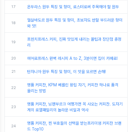
17
온두라스 원두 특징 및 향미, 로스터로써 주목해야 할 원두
엘살바도르 원두 특징 및 향미, 초보자도 반할 부드러운 향미
18
와 맛!
프렌치프레스 커피, 진짜 맛있게 내리는 꿀팁과 장단점 총정
19
리
20
에어로프레스 완벽 레시피 A to Z, 3분이면 집이 카페로!
21
탄자니아 원두 특징 및 향미, 이 맛을 모르면 손해!
명품 커피잔, KPM 베를린 왕립 자기, 커피잔 하나로 품격
22
올리는 방법
명품 커피잔, 님펜부르크 여행가면 꼭 사오는 커피잔. 도자기
23
계의 로열패밀리의 놀라운 비밀과 역사
명품 커피잔, 찐 부호들의 선택을 받는프리미엄 커피잔 브랜
24
드 Top10