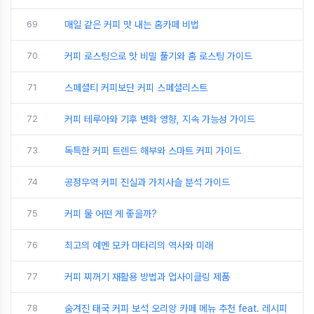
69
매일 같은 커피 맛 내는 홈카페 비법
70
커피 로스팅으로 맛 비밀 풀기와 홈 로스팅 가이드
71
스페셜티 커피보단 커피 스페셜리스트
72
커피 테루아와 기후 변화 영향, 지속 가능성 가이드
73
독특한 커피 트렌드 해부와 스마트 커피 가이드
74
공정무역 커피 진실과 가치사슬 분석 가이드
75
커피 물 어떤 게 좋을까?
76
최고의 예멘 모카 마타리의 역사와 미래
77
커피 찌꺼기 재활용 방법과 업사이클링 제품
78
숨겨진 태국 커피 보석 오리앙 카페 메뉴 추천 feat. 레시피