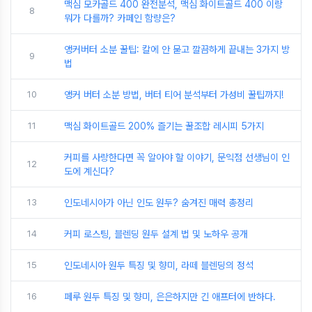
맥심 모카골드 400 완전분석, 맥심 화이트골드 400 이랑
8
뭐가 다를까? 카페인 함량은?
앵커버터 소분 꿀팁: 칼에 안 묻고 깔끔하게 끝내는 3가지 방
9
법
10
앵커 버터 소분 방법, 버터 티어 분석부터 가성비 꿀팁까지!
11
맥심 화이트골드 200% 즐기는 꿀조합 레시피 5가지
커피를 사랑한다면 꼭 알아야 할 이야기, 문익점 선생님이 인
12
도에 계신다?
13
인도네시아가 아닌 인도 원두? 숨겨진 매력 총정리
14
커피 로스팅, 블렌딩 원두 설계 법 및 노하우 공개
15
인도네시아 원두 특징 및 향미, 라떼 블렌딩의 정석
16
페루 원두 특징 및 향미, 은은하지만 긴 애프터에 반하다.