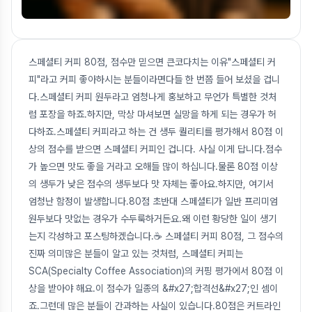
스페셜티 커피 80점, 점수만 믿으면 큰코다치는 이유"스페셜티 커
피"라고 커피 좋아하시는 분들이라면다들 한 번쯤 들어 보셨을 겁니
다.스페셜티 커피 원두라고 엄청나게 홍보하고 무언가 특별한 것처
럼 포장을 하죠.하지만, 막상 마셔보면 실망을 하게 되는 경우가 허
다하죠.스페셜티 커피라고 하는 건 생두 퀄리티를 평가해서 80점 이
상의 점수를 받으면 스페셜티 커피인 겁니다. 사실 이게 답니다.점수
가 높으면 맛도 좋을 거라고 오해들 많이 하십니다.물론 80점 이상
의 생두가 낮은 점수의 생두보다 맛 자체는 좋아요.하지만, 여기서
엄청난 함정이 발생합니다.80점 초반대 스페셜티가 일반 프리미엄
원두보다 맛없는 경우가 수두룩하거든요.왜 이런 황당한 일이 생기
는지 각성하고 포스팅하겠습니다.☕ 스페셜티 커피 80점, 그 점수의
진짜 의미많은 분들이 알고 있는 것처럼, 스페셜티 커피는
SCA(Specialty Coffee Association)의 커핑 평가에서 80점 이
상을 받아야 해요.이 점수가 일종의 &#x27;합격선&#x27;인 셈이
죠.그런데 많은 분들이 간과하는 사실이 있습니다.80점은 커트라인