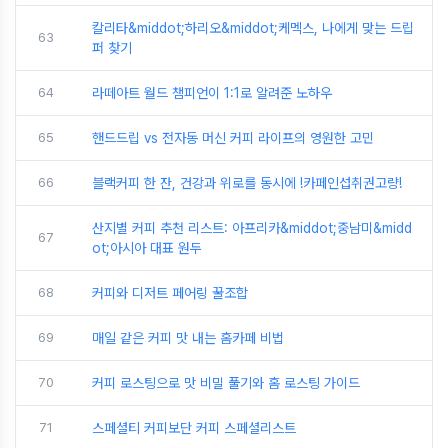
칼리타&middot;하리오&middot;케멕스, 나에게 맞는 드립
63
퍼 찾기
64
라떼아트 월드 챔피언이 1:1로 알려준 노하우
65
핸드드립 vs 전자동 머신 커피 라이프의 영원한 고민
66
블랙커피 한 잔, 건강과 위로를 동시에 !카페인섭취권고량!
산지별 커피 추천 리스트: 아프리카&middot;중남미&midd
67
ot;아시아 대표 원두
68
커피와 디저트 페어링 꿀조합
69
매일 같은 커피 맛 내는 홈카페 비법
70
커피 로스팅으로 맛 비밀 풀기와 홈 로스팅 가이드
71
스페셜티 커피보단 커피 스페셜리스트