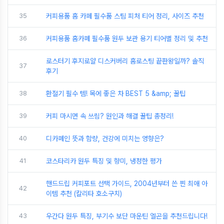
35
커피용품 홈 카페 필수품 스팀 피처 티어 정리, 사이즈 추천
36
커피용품 홈카페 필수품 원두 보관 용기 티어별 정리 및 추천
로스터기 후지로얄 디스커버리 홈로스팅 끝판왕일까? 솔직
37
후기
38
환절기 필수 템! 목에 좋은 차 BEST 5 &amp; 꿀팁
39
커피 마시면 속 쓰림? 원인과 해결 꿀팁 총정리!
40
디카페인 뜻과 함량, 건강에 미치는 영향은?
41
코스타리카 원두 특징 및 향미, 냉정한 평가
핸드드립 커피포트 선택 가이드, 2004년부터 쓴 찐 최애 아
42
이템 추천 (칼리타 호소구치)
43
우간다 원두 특징, 부기수 보단 마운틴 엘곤을 추천드립니다!