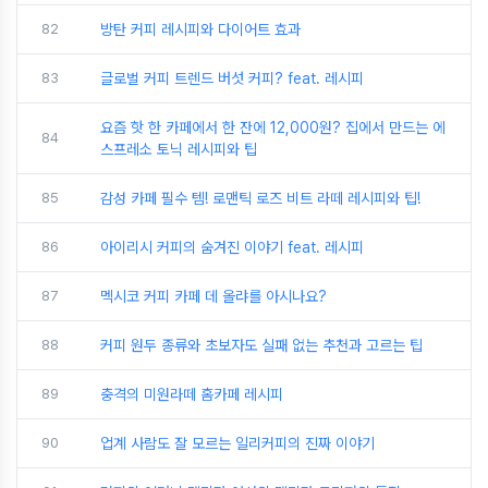
82
방탄 커피 레시피와 다이어트 효과
83
글로벌 커피 트렌드 버섯 커피? feat. 레시피
요즘 핫 한 카페에서 한 잔에 12,000원? 집에서 만드는 에
84
스프레소 토닉 레시피와 팁
85
감성 카페 필수 템! 로맨틱 로즈 비트 라떼 레시피와 팁!
86
아이리시 커피의 숨겨진 이야기 feat. 레시피
87
멕시코 커피 카페 데 올랴를 아시나요?
88
커피 원두 종류와 초보자도 실패 없는 추천과 고르는 팁
89
충격의 미원라떼 홈카페 레시피
90
업계 사람도 잘 모르는 일리커피의 진짜 이야기