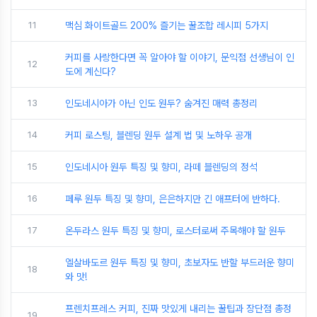
11
맥심 화이트골드 200% 즐기는 꿀조합 레시피 5가지
커피를 사랑한다면 꼭 알아야 할 이야기, 문익점 선생님이 인
12
도에 계신다?
13
인도네시아가 아닌 인도 원두? 숨겨진 매력 총정리
14
커피 로스팅, 블렌딩 원두 설계 법 및 노하우 공개
15
인도네시아 원두 특징 및 향미, 라떼 블렌딩의 정석
16
페루 원두 특징 및 향미, 은은하지만 긴 애프터에 반하다.
17
온두라스 원두 특징 및 향미, 로스터로써 주목해야 할 원두
엘살바도르 원두 특징 및 향미, 초보자도 반할 부드러운 향미
18
와 맛!
프렌치프레스 커피, 진짜 맛있게 내리는 꿀팁과 장단점 총정
19