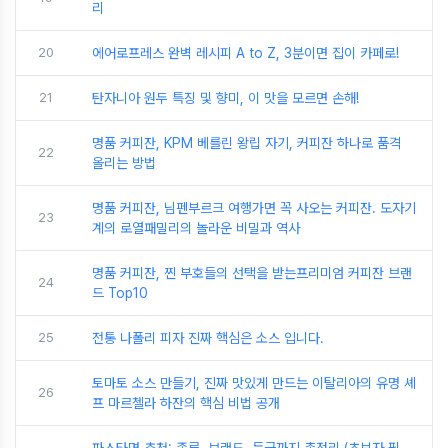
리
20
에어로프레스 완벽 레시피 A to Z, 3분이면 집이 카페로!
21
탄자니아 원두 특징 및 향미, 이 맛을 모르면 손해!
명품 커피잔, KPM 베를린 왕립 자기, 커피잔 하나로 품격
22
올리는 방법
명품 커피잔, 님펜부르크 여행가면 꼭 사오는 커피잔. 도자기
23
계의 로열패밀리의 놀라운 비밀과 역사
명품 커피잔, 찐 부호들의 선택을 받는프리미엄 커피잔 브랜
24
드 Top10
25
전통 나폴리 피자 진짜 핵심은 소스 입니다.
토마토 소스 만들기, 진짜 맛있게 만드는 이탈리아의 유명 셰
26
프 마르첼라 하잔의 핵심 비법 공개
파스타면 추천: 종류, 브랜드, 등급까지 총정리 (초보자 필