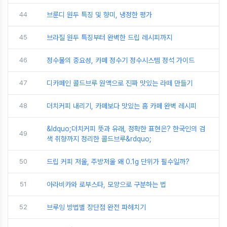
44
브룬디 원두 특징 및 향미, 냉정한 평가
45
브라질 원두 특징부터 완벽한 드립 레시피까지
46
정수물의 중요성, 카페 정수기 정수시스템 정석 가이드
47
디카페인 콜드브루 원액으로 진짜 맛있는 라떼 만들기
48
더치커피 내리기, 카페보다 맛있는 홈 카페 완벽 레시피
&ldquo;더치커피 뜻과 유래, 정확한 표현은? 한국인의 검
49
색 취향까지 정리한 콜드브루&rdquo;
50
드립 커피 저울, 주방저울 왜 0.1g 단위가 필수일까?
51
아라비카와 로부스타, 모양으로 구분하는 법
52
브루잉 방법별 장단점 완전 파헤치기