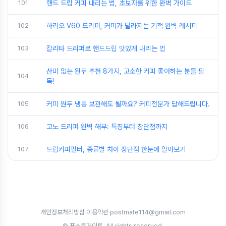
101
핸드 드립 커피 내리는 법, 초보자를 위한 완벽 가이드
102
하리오 V60 드리퍼, 커피가 달라지는 기적 완벽 레시피
103
칼리타 드리퍼로 핸드드립 맛있게 내리는 법
산미 없는 원두 추천 8가지, 고소한 커피 좋아하는 분들 필
104
독!
105
커피 원두 냉동 보관해도 될까요? 커피전문가 답해드립니다.
106
고노 드리퍼 완벽 해부: 특징부터 장단점까지
107
드립커피필터, 종류별 차이 장단점 한눈에 알아보기
개인정보처리방침
·
이용약관
·
postmate114@gmail.com
© 포스트메이트. All rights reserved.