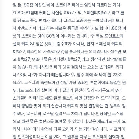
일 뿐, 90점 이상인 하이 스코어 커피와는 엄연히 다르다는 거예
요.80~81점대 커피는 사실상 &#x27;막 스페셜티&#x27;라고 불
릴 정도로 품질 편차가 큽니다.그리고 요즘에는 스페셜티 커피보다
하이엔드 커피 라고 하는 새로운 등급을 야기하기도 합니다.80점 이
상의 스코어는 맛이 80점이 아니라는 겁니다. 💡 핵심 포인트스페
셜티 커피 80점은 맛의 보증수표가 아니라, 단지 스페셜티 커피의
&#x27;최소한의 자격&#x27;을 통과했다는 의미입니다. 점수만 보
고 &#x27;무조건 좋은 커피겠지&#x27;라고 생각하면 실망할 확률
이 높습니다.왜냐하면 커피의 맛을 결정하는 요소는 스페셜티 커피
냐? 아니냐?가 아니기 때문입니다.🔍 점수 외에 꼭 봐야 할 2가지
요소1. 로스터의 숙련도이건 정말 가장 중요한 부분이에요.동일한 원
두라도 로스터의 실력에 따라 결과가 완전히 달라지거든요.아무리
스페셜티 커피라고 해도 잘못 로스팅 하면 단점만 더 도드라지고, 오
히려 평범한 맛이 되기 쉽습니다.커피의 맛을 결정하는 건 생두의 점
수보다, 로스터의 로스팅 실력으로 차이가 납니다.안정적인 로스팅
으로 훨씬 좋은 밸런스를 보여줄 수 있습니다.같은 재료라도 누가 요
리하느냐에 따라 완전히 다른 요리가 되는 거랑 같습니다. ⭐ 프리미
엄 팁스페셜티라는 이름보다, 그 원두를 다루는 로스터의 실력과 철