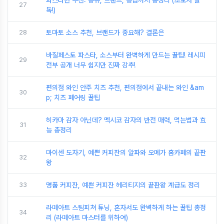
27
독!)
28
토마토 소스 추천, 브랜드가 중요해? 결론은
바질페스토 파스타, 소스부터 완벽하게 만드는 꿀팁! 레시피
29
전부 공개 너무 쉽지만 진짜 강추!
편의점 와인 안주 치즈 추천, 편의점에서 끝내는 와인 &am
30
p; 치즈 페어링 꿀팁
히카마 감자 아닌데? 멕시코 감자의 반전 매력, 먹는법과 효
31
능 총정리
마이센 도자기, 예쁜 커피잔의 알파와 오메가 홈카페의 끝판
32
왕
33
명품 커피잔, 예쁜 커피잔 헤리티지의 끝판왕 계급도 정리
라떼아트 스팀피쳐 튜닝, 혼자서도 완벽하게 하는 꿀팁 총정
34
리 (라떼아트 마스터를 위하여)