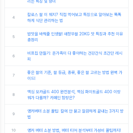
리는 특징 및 향미
칼로스 쌀 이 뭐지? 직접 먹어보고 특징으로 알아보는 똑똑
4
하게 식단 관리하는 법
밥맛을 바꿔줄 인생쌀! 새청무쌀 20KG 맛 특징과 추천 이유
5
총정리
비프칩 만들기: 온가족이 다 좋아하는 건강간식 초간단 레시
6
피
좋은 쌀의 기준, 쌀 등급, 종류, 좋은 쌀 고르는 방법 완벽 가
7
이드!
맥심 모카골드 400 완전분석, 맥심 화이트골드 400 이랑
8
뭐가 다를까? 카페인 함량은?
앵커버터 소분 꿀팁: 칼에 안 묻고 깔끔하게 끝내는 3가지 방
9
법
10
앵커 버터 소분 방법, 버터 티어 분석부터 가성비 꿀팁까지!