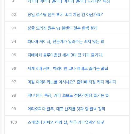
91
커피의 어머니 멜리타 여사의 멜리타 드리퍼의 특징
92
당일 로스팅 원두 혹시 속고 계신 건 아닌가요?
93
싱글 오리진 원두 vs 블렌드 원두 완벽 정리
94
파나마 게이샤, 전문가가 알려주는 속지 않는 법
95
자메이카 블루마운틴 세계 3대 장 커피 즐기기!
96
세계 4대 커피, 하와이안 코나 제대로 즐기는 꿀팁
97
미원 아메리카노를 아시나요? 홈카페 최강 커피 레시피
98
케냐 원두 특징, 커피 초보도 전문가처럼 즐기는 법
99
에티오피아 원두, 대표 산지별 맛과 향 완벽 정리
100
스페셜티 커피의 허와 실, 한국 커피업계의 민낯