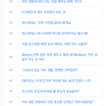
53
커피 컵핑과 테이스팅, 맛을 깨우는 완벽 가이드
54
디카페인과 생두 가공법의 모든 것
55
에스프레소, 맛의 시작을 알려드릴게요
56
에스프레소 마니아라면 하나쯤 있어야 하는 필수 템!
57
직접 로스팅한 예멘 모카 마타리, 어떤 맛이 나올까?
&ldquo;커피 원두 보관 냉장고 절대 금지&rdquo; 작은 습
58
관이 주는 큰 차이
59
그라인더 없는 커피 생활, 현명한 선택일까?
60
[재미있는 이야기] 커피 역사와 염소 발견 전설의 시작
61
믹스커피 맛있게 타려면 물 온도가 중요할까?
62
커피 생산 과정에서 가장 중요한 단계는? 커피가공방법?