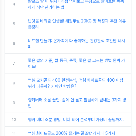
칼로스 쌀 이 뭐지? 직접 먹어보고 특징으로 알아보는 똑똑
4
하게 식단 관리하는 법
밥맛을 바꿔줄 인생쌀! 새청무쌀 20KG 맛 특징과 추천 이유
5
총정리
비프칩 만들기: 온가족이 다 좋아하는 건강간식 초간단 레시
6
피
좋은 쌀의 기준, 쌀 등급, 종류, 좋은 쌀 고르는 방법 완벽 가
7
이드!
맥심 모카골드 400 완전분석, 맥심 화이트골드 400 이랑
8
뭐가 다를까? 카페인 함량은?
앵커버터 소분 꿀팁: 칼에 안 묻고 깔끔하게 끝내는 3가지 방
9
법
10
앵커 버터 소분 방법, 버터 티어 분석부터 가성비 꿀팁까지!
11
맥심 화이트골드 200% 즐기는 꿀조합 레시피 5가지