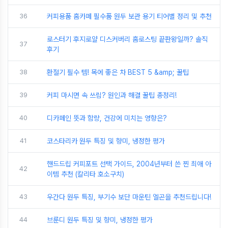
36
커피용품 홈카페 필수품 원두 보관 용기 티어별 정리 및 추천
로스터기 후지로얄 디스커버리 홈로스팅 끝판왕일까? 솔직
37
후기
38
환절기 필수 템! 목에 좋은 차 BEST 5 &amp; 꿀팁
39
커피 마시면 속 쓰림? 원인과 해결 꿀팁 총정리!
40
디카페인 뜻과 함량, 건강에 미치는 영향은?
41
코스타리카 원두 특징 및 향미, 냉정한 평가
핸드드립 커피포트 선택 가이드, 2004년부터 쓴 찐 최애 아
42
이템 추천 (칼리타 호소구치)
43
우간다 원두 특징, 부기수 보단 마운틴 엘곤을 추천드립니다!
44
브룬디 원두 특징 및 향미, 냉정한 평가