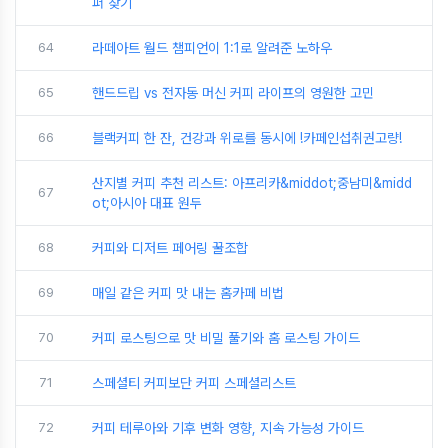
퍼 찾기
64
라떼아트 월드 챔피언이 1:1로 알려준 노하우
65
핸드드립 vs 전자동 머신 커피 라이프의 영원한 고민
66
블랙커피 한 잔, 건강과 위로를 동시에 !카페인섭취권고량!
산지별 커피 추천 리스트: 아프리카&middot;중남미&midd
67
ot;아시아 대표 원두
68
커피와 디저트 페어링 꿀조합
69
매일 같은 커피 맛 내는 홈카페 비법
70
커피 로스팅으로 맛 비밀 풀기와 홈 로스팅 가이드
71
스페셜티 커피보단 커피 스페셜리스트
72
커피 테루아와 기후 변화 영향, 지속 가능성 가이드