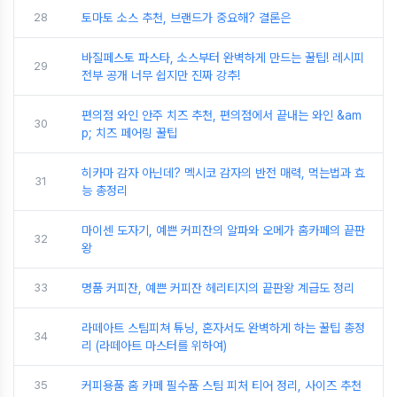
28
토마토 소스 추천, 브랜드가 중요해? 결론은
바질페스토 파스타, 소스부터 완벽하게 만드는 꿀팁! 레시피
29
전부 공개 너무 쉽지만 진짜 강추!
편의점 와인 안주 치즈 추천, 편의점에서 끝내는 와인 &am
30
p; 치즈 페어링 꿀팁
히카마 감자 아닌데? 멕시코 감자의 반전 매력, 먹는법과 효
31
능 총정리
마이센 도자기, 예쁜 커피잔의 알파와 오메가 홈카페의 끝판
32
왕
33
명품 커피잔, 예쁜 커피잔 헤리티지의 끝판왕 계급도 정리
라떼아트 스팀피쳐 튜닝, 혼자서도 완벽하게 하는 꿀팁 총정
34
리 (라떼아트 마스터를 위하여)
35
커피용품 홈 카페 필수품 스팀 피처 티어 정리, 사이즈 추천