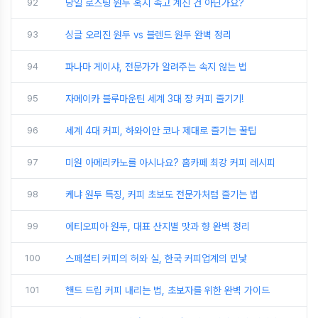
92
당일 로스팅 원두 혹시 속고 계신 건 아닌가요?
93
싱글 오리진 원두 vs 블렌드 원두 완벽 정리
94
파나마 게이샤, 전문가가 알려주는 속지 않는 법
95
자메이카 블루마운틴 세계 3대 장 커피 즐기기!
96
세계 4대 커피, 하와이안 코나 제대로 즐기는 꿀팁
97
미원 아메리카노를 아시나요? 홈카페 최강 커피 레시피
98
케냐 원두 특징, 커피 초보도 전문가처럼 즐기는 법
99
에티오피아 원두, 대표 산지별 맛과 향 완벽 정리
100
스페셜티 커피의 허와 실, 한국 커피업계의 민낯
101
핸드 드립 커피 내리는 법, 초보자를 위한 완벽 가이드