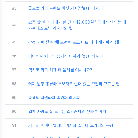
83
글로벌 커피 트렌드 버섯 커피? feat. 레시피
요즘 핫 한 카페에서 한 잔에 12,000원? 집에서 만드는 에
84
스프레소 토닉 레시피와 팁
85
감성 카페 필수 템! 로맨틱 로즈 비트 라떼 레시피와 팁!
86
아이리시 커피의 숨겨진 이야기 feat. 레시피
87
멕시코 커피 카페 데 올랴를 아시나요?
88
커피 원두 종류와 초보자도 실패 없는 추천과 고르는 팁
89
충격의 미원라떼 홈카페 레시피
90
업계 사람도 잘 모르는 일리커피의 진짜 이야기
91
커피의 어머니 멜리타 여사의 멜리타 드리퍼의 특징