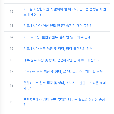
커피를 사랑한다면 꼭 알아야 할 이야기, 문익점 선생님이 인
12
도에 계신다?
13
인도네시아가 아닌 인도 원두? 숨겨진 매력 총정리
14
커피 로스팅, 블렌딩 원두 설계 법 및 노하우 공개
15
인도네시아 원두 특징 및 향미, 라떼 블렌딩의 정석
16
페루 원두 특징 및 향미, 은은하지만 긴 애프터에 반하다.
17
온두라스 원두 특징 및 향미, 로스터로써 주목해야 할 원두
엘살바도르 원두 특징 및 향미, 초보자도 반할 부드러운 향미
18
와 맛!
프렌치프레스 커피, 진짜 맛있게 내리는 꿀팁과 장단점 총정
19
리