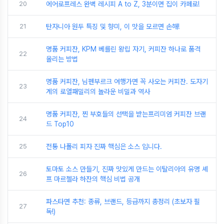
20
에어로프레스 완벽 레시피 A to Z, 3분이면 집이 카페로!
21
탄자니아 원두 특징 및 향미, 이 맛을 모르면 손해!
명품 커피잔, KPM 베를린 왕립 자기, 커피잔 하나로 품격
22
올리는 방법
명품 커피잔, 님펜부르크 여행가면 꼭 사오는 커피잔. 도자기
23
계의 로열패밀리의 놀라운 비밀과 역사
명품 커피잔, 찐 부호들의 선택을 받는프리미엄 커피잔 브랜
24
드 Top10
25
전통 나폴리 피자 진짜 핵심은 소스 입니다.
토마토 소스 만들기, 진짜 맛있게 만드는 이탈리아의 유명 셰
26
프 마르첼라 하잔의 핵심 비법 공개
파스타면 추천: 종류, 브랜드, 등급까지 총정리 (초보자 필
27
독!)