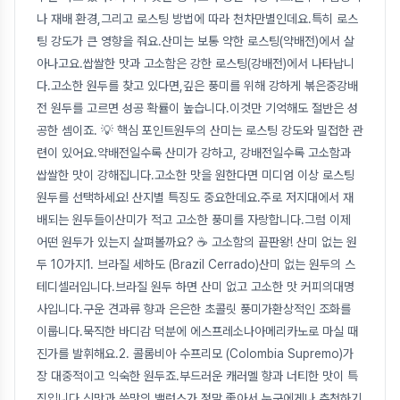
나 재배 환경,그리고 로스팅 방법에 따라 천차만별인데요.특히 로스
팅 강도가 큰 영향을 줘요.산미는 보통 약한 로스팅(약배전)에서 살
아나고요.쌉쌀한 맛과 고소함은 강한 로스팅(강배전)에서 나타납니
다.고소한 원두를 찾고 있다면,깊은 풍미를 위해 강하게 볶은중강배
전 원두를 고르면 성공 확률이 높습니다.이것만 기억해도 절반은 성
공한 셈이죠. 💡 핵심 포인트원두의 산미는 로스팅 강도와 밀접한 관
련이 있어요.약배전일수록 산미가 강하고, 강배전일수록 고소함과
쌉쌀한 맛이 강해집니다.고소한 맛을 원한다면 미디엄 이상 로스팅
원두를 선택하세요! 산지별 특징도 중요한데요.주로 저지대에서 재
배되는 원두들이산미가 적고 고소한 풍미를 자랑합니다.그럼 이제
어떤 원두가 있는지 살펴볼까요? ☕️ 고소함의 끝판왕! 산미 없는 원
두 10가지1. 브라질 세하도 (Brazil Cerrado)산미 없는 원두의 스
테디셀러입니다.브라질 원두 하면 산미 없고 고소한 맛 커피의대명
사입니다.구운 견과류 향과 은은한 초콜릿 풍미가환상적인 조화를
이룹니다.묵직한 바디감 덕분에 에스프레소나아메리카노로 마실 때
진가를 발휘해요.2. 콜롬비아 수프리모 (Colombia Supremo)가
장 대중적이고 익숙한 원두죠.부드러운 캐러멜 향과 너티한 맛이 특
징입니다.신맛과 쓴맛의 밸런스가 정말 좋아서,누구에게나 추천하기