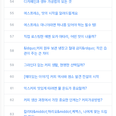
54
디카페인과 생두 가공법의 모든 것
55
에스프레소, 맛의 시작을 알려드릴게요
56
에스프레소 마니아라면 하나쯤 있어야 하는 필수 템!
57
직접 로스팅한 예멘 모카 마타리, 어떤 맛이 나올까?
&ldquo;커피 원두 보관 냉장고 절대 금지&rdquo; 작은 습
58
관이 주는 큰 차이
59
그라인더 없는 커피 생활, 현명한 선택일까?
60
[재미있는 이야기] 커피 역사와 염소 발견 전설의 시작
61
믹스커피 맛있게 타려면 물 온도가 중요할까?
62
커피 생산 과정에서 가장 중요한 단계는? 커피가공방법?
칼리타&middot;하리오&middot;케멕스, 나에게 맞는 드립
63