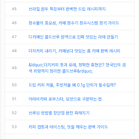
45
브라질 원두 특징부터 완벽한 드립 레시피까지
46
정수물의 중요성, 카페 정수기 정수시스템 정석 가이드
47
디카페인 콜드브루 원액으로 진짜 맛있는 라떼 만들기
48
더치커피 내리기, 카페보다 맛있는 홈 카페 완벽 레시피
&ldquo;더치커피 뜻과 유래, 정확한 표현은? 한국인의 검
49
색 취향까지 정리한 콜드브루&rdquo;
50
드립 커피 저울, 주방저울 왜 0.1g 단위가 필수일까?
51
아라비카와 로부스타, 모양으로 구분하는 법
52
브루잉 방법별 장단점 완전 파헤치기
53
커피 컵핑과 테이스팅, 맛을 깨우는 완벽 가이드