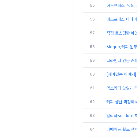
55
에스프레소, 맛의
56
에스프레소 마니아라
57
직접 로스팅한 예멘
58
&ldquo;커피 원
59
그라인더 없는 커피
60
[재미있는 이야기]
61
믹스커피 맛있게 
62
커피 생산 과정에
63
칼리타&middot;
64
라떼아트 월드 챔피