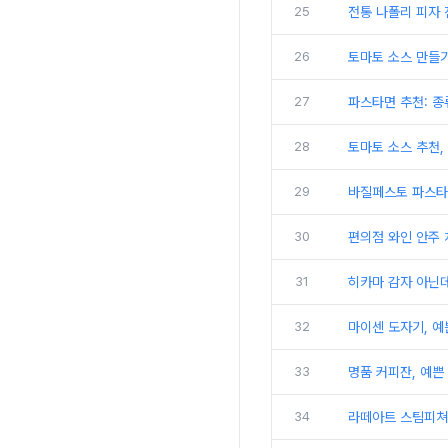
25
전통 나폴리 피자 
26
토마토 소스 만들기
27
파스타면 추천: 종류
28
토마토 소스 추천,
29
바질페스토 파스타,
30
편의점 와인 안주 
31
히카마 감자 아닌데
32
마이센 도자기, 
33
명품 커피잔, 예쁜
34
라떼아트 스팀피쳐 