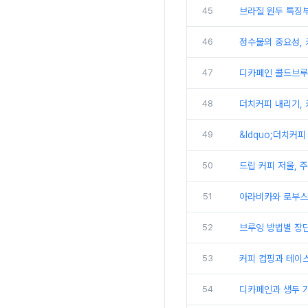
45
브라질 원두 특징
46
정수물의 중요성,
47
디카페인 콜드브루
48
더치커피 내리기, 
49
&ldquo;더치커
50
드립 커피 저울, 
51
아라비카와 로부스
52
브루잉 방법별 장
53
커피 컵핑과 테이스
54
디카페인과 생두 