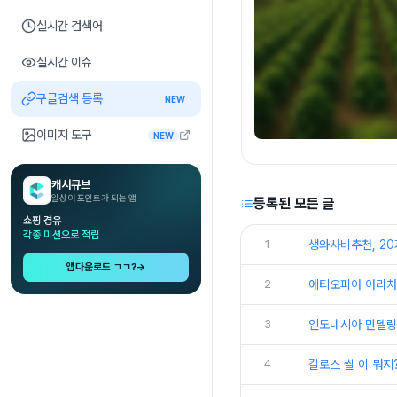
실시간 검색어
실시간 이슈
구글검색 등록
NEW
이미지 도구
NEW
캐시큐브
일상이 포인트가 되는 앱
등록된 모든 글
쇼핑 경유
각종 미션으로 적립
1
생와사비추천, 20
앱다운로드 ㄱㄱ?
→
2
에티오피아 아리차:
3
인도네시아 만델링 
4
칼로스 쌀 이 뭐지