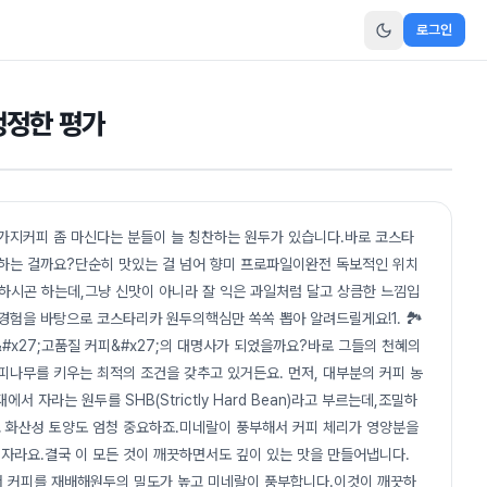
로그인
냉정한 평가
3가지커피 좀 마신다는 분들이 늘 칭찬하는 원두가 있습니다.바로 코스타
 하는 걸까요?단순히 맛있는 걸 넘어 향미 프로파일이완전 독보적인 위치
각하시곤 하는데,그냥 신맛이 아니라 잘 익은 과일처럼 달고 상큼한 느낌입
경험을 바탕으로 코스타리카 원두의핵심만 쏙쏙 뽑아 알려드릴게요!1. 🏞️
#x27;고품질 커피&#x27;의 대명사가 되었을까요?바로 그들의 천혜의
나무를 키우는 최적의 조건을 갖추고 있거든요. 먼저, 대부분의 커피 농
서 자라는 원두를 SHB(Strictly Hard Bean)라고 부르는데,조밀하
 화산성 토양도 엄청 중요하죠.미네랄이 풍부해서 커피 체리가 영양분을
 자라요.결국 이 모든 것이 깨끗하면서도 깊이 있는 맛을 만들어냅니다.
서 커피를 재배해원두의 밀도가 높고 미네랄이 풍부합니다.이것이 깨끗하