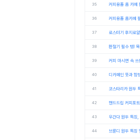
35
커피용품 홈 카페 
36
커피용품 홈카페 필
37
로스터기 후지로얄
38
환절기 필수 템! 목
39
커피 마시면 속 쓰
40
디카페인 뜻과 함량
41
코스타리카 원두 특
42
핸드드립 커피포트 
43
우간다 원두 특징,
44
브룬디 원두 특징 