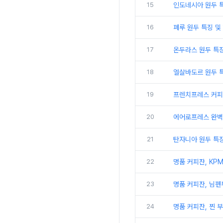
15
인도네시아 원두 특
16
페루 원두 특징 및
17
온두라스 원두 특징
18
엘살바도르 원두 특
19
프렌치프레스 커피
20
에어로프레스 완벽 레
21
탄자니아 원두 특징
22
명품 커피잔, KP
23
명품 커피잔, 님
24
명품 커피잔, 찐 