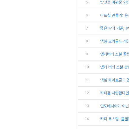
5
밥맛을 바꿔줄 인생
6
비프칩 만들기: 
7
좋은 쌀의 기준, 쌀
8
맥심 모카골드 40
9
앵커버터 소분 꿀팁
10
앵커 버터 소분 방
11
맥심 화이트골드 2
12
커피를 사랑한다면 
13
인도네시아가 아닌
14
커피 로스팅, 블렌