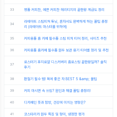
33
명품 커피잔, 예쁜 커피잔 헤리티지의 끝판왕 계급도 정리
라떼아트 스팀피쳐 튜닝, 혼자서도 완벽하게 하는 꿀팁 총정
34
리 (라떼아트 마스터를 위하여)
35
커피용품 홈 카페 필수품 스팀 피처 티어 정리, 사이즈 추천
36
커피용품 홈카페 필수품 원두 보관 용기 티어별 정리 및 추천
로스터기 후지로얄 디스커버리 홈로스팅 끝판왕일까? 솔직
37
후기
38
환절기 필수 템! 목에 좋은 차 BEST 5 &amp; 꿀팁
39
커피 마시면 속 쓰림? 원인과 해결 꿀팁 총정리!
40
디카페인 뜻과 함량, 건강에 미치는 영향은?
41
코스타리카 원두 특징 및 향미, 냉정한 평가