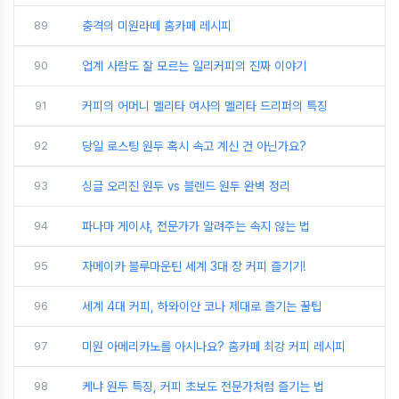
89
충격의 미원라떼 홈카페 레시피
90
업계 사람도 잘 모르는 일리커피의 진짜 이야기
91
커피의 어머니 멜리타 여사의 멜리타 드리퍼의 특징
92
당일 로스팅 원두 혹시 속고 계신 건 아닌가요?
93
싱글 오리진 원두 vs 블렌드 원두 완벽 정리
94
파나마 게이샤, 전문가가 알려주는 속지 않는 법
95
자메이카 블루마운틴 세계 3대 장 커피 즐기기!
96
세계 4대 커피, 하와이안 코나 제대로 즐기는 꿀팁
97
미원 아메리카노를 아시나요? 홈카페 최강 커피 레시피
98
케냐 원두 특징, 커피 초보도 전문가처럼 즐기는 법