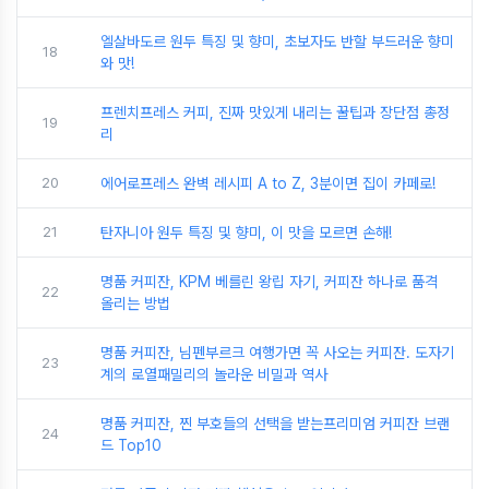
엘살바도르 원두 특징 및 향미, 초보자도 반할 부드러운 향미
18
와 맛!
프렌치프레스 커피, 진짜 맛있게 내리는 꿀팁과 장단점 총정
19
리
20
에어로프레스 완벽 레시피 A to Z, 3분이면 집이 카페로!
21
탄자니아 원두 특징 및 향미, 이 맛을 모르면 손해!
명품 커피잔, KPM 베를린 왕립 자기, 커피잔 하나로 품격
22
올리는 방법
명품 커피잔, 님펜부르크 여행가면 꼭 사오는 커피잔. 도자기
23
계의 로열패밀리의 놀라운 비밀과 역사
명품 커피잔, 찐 부호들의 선택을 받는프리미엄 커피잔 브랜
24
드 Top10