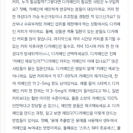
커피, 누가 필요할까?그렇다면 디카페인이 필요한 사람은 누구일까
요? 첫째, 카페인에 예민하게 반응하는 분들이 대상이에요. 커피 한
잔 마셨다가 가슴 두근거림이나 초조함을 경험한 적 있으신가요? 임
산부나 수유부처럼 카페인 섭취를 제한해야 하는 상황에서도 디카페
인 커피가 딱이에요. 둘째, 심혈관 계통 질환이 있는 분들도 디카페
인 커피를 많이 찾습니다. 마지막으로 저녁 시간당 커피를 포기할 수
없는 커피 덕후라면 디카페인은 필수죠. 저녁 10시에 커피 한 잔 마
셨다가 밤새뒤척이느니, 디카페인 선택하세요!3. 디카페인은 진짜
‘카페인 제로’인가?“디카페인 커피는 카페인이 아예 없나요?” 많은
사람들이 묻는 질문인데요. 디카페인은 엄밀히 말해 ‘카페인 제로’는
아니에요. 일반 커피에서 약 97~99%의 카페인이 제거되는데, 잔
여 카페인은 약 2~5mg 정도 남아있어요. 예를 들어 스타벅스 디카
페인 커피 한 잔에는 약 3~5mg의 카페인이 들어있다고 하니, 일반
커피보다는 훨씬 미미한 수준이에요. 물론 소량의 카페인도 100%
안전하다고 장담할 순 없으니, 예민한 분들은 체크해보세요.4. 디카
페인을 만드는 과정, 알고 보면 재밌다?디카페인을 이렇게 만드는
방법들이 있어요. 첫째, ‘용매 추출법’은 용매를 사용해서 생두에서
카페인을 녹여내는 방법이에요. 둘째로는 ‘스위스 워터 프로세스’, 물