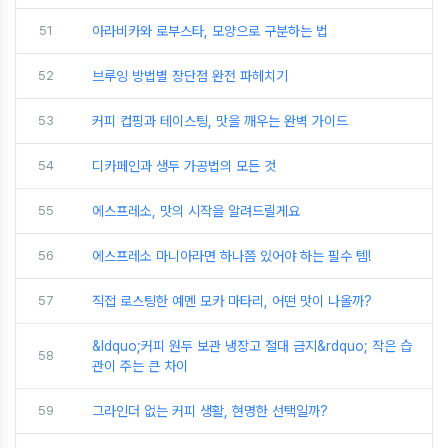
51
아라비카와 로부스타, 모양으로 구분하는 법
52
브루잉 방법별 장단점 완전 파헤치기
53
커피 컵핑과 테이스팅, 맛을 깨우는 완벽 가이드
54
디카페인과 생두 가공법의 모든 것
55
에스프레소, 맛의 시작을 알려드릴게요
56
에스프레소 마니아라면 하나쯤 있어야 하는 필수 템!
57
직접 로스팅한 예멘 모카 마타리, 어떤 맛이 나올까?
&ldquo;커피 원두 보관 냉장고 절대 금지&rdquo; 작은 습
58
관이 주는 큰 차이
59
그라인더 없는 커피 생활, 현명한 선택일까?