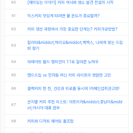
60
[재미있는 이야기] 커피 역사와 염소 발견 전설의 시작
61
믹스커피 맛있게 타려면 물 온도가 중요할까?
62
커피 생산 과정에서 가장 중요한 단계는? 커피가공방법?
칼리타&middot;하리오&middot;케멕스, 나에게 맞는 드립
63
퍼 찾기
64
라떼아트 월드 챔피언이 1:1로 알려준 노하우
65
핸드드립 vs 전자동 머신 커피 라이프의 영원한 고민
66
블랙커피 한 잔, 건강과 위로를 동시에 !카페인섭취권고량!
산지별 커피 추천 리스트: 아프리카&middot;중남미&midd
67
ot;아시아 대표 원두
68
커피와 디저트 페어링 꿀조합