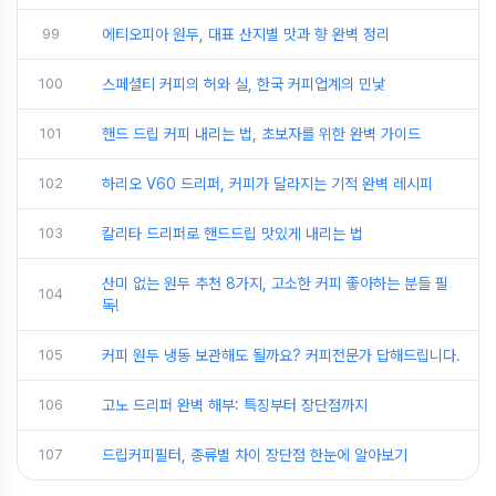
99
에티오피아 원두, 대표 산지별 맛과 향 완벽 정리
100
스페셜티 커피의 허와 실, 한국 커피업계의 민낯
101
핸드 드립 커피 내리는 법, 초보자를 위한 완벽 가이드
102
하리오 V60 드리퍼, 커피가 달라지는 기적 완벽 레시피
103
칼리타 드리퍼로 핸드드립 맛있게 내리는 법
산미 없는 원두 추천 8가지, 고소한 커피 좋아하는 분들 필
104
독!
105
커피 원두 냉동 보관해도 될까요? 커피전문가 답해드립니다.
106
고노 드리퍼 완벽 해부: 특징부터 장단점까지
107
드립커피필터, 종류별 차이 장단점 한눈에 알아보기