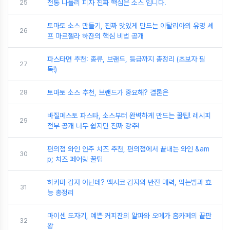
25
전통 나폴리 피자 진짜 핵심은 소스 입니다.
토마토 소스 만들기, 진짜 맛있게 만드는 이탈리아의 유명 셰
26
프 마르첼라 하잔의 핵심 비법 공개
파스타면 추천: 종류, 브랜드, 등급까지 총정리 (초보자 필
27
독!)
28
토마토 소스 추천, 브랜드가 중요해? 결론은
바질페스토 파스타, 소스부터 완벽하게 만드는 꿀팁! 레시피
29
전부 공개 너무 쉽지만 진짜 강추!
편의점 와인 안주 치즈 추천, 편의점에서 끝내는 와인 &am
30
p; 치즈 페어링 꿀팁
히카마 감자 아닌데? 멕시코 감자의 반전 매력, 먹는법과 효
31
능 총정리
마이센 도자기, 예쁜 커피잔의 알파와 오메가 홈카페의 끝판
32
왕