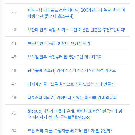
핸드드립 커피포트 선택 가이드, 2004년부터 쓴 찐 최애 아
42
이템 추천 (칼리타 호소구치)
43
우간다 원두 특징, 부기수 보단 마운틴 엘곤을 추천드립니다!
44
브룬디 원두 특징 및 향미, 냉정한 평가
45
브라질 원두 특징부터 완벽한 드립 레시피까지
46
정수물의 중요성, 카페 정수기 정수시스템 정석 가이드
47
디카페인 콜드브루 원액으로 진짜 맛있는 라떼 만들기
48
더치커피 내리기, 카페보다 맛있는 홈 카페 완벽 레시피
&ldquo;더치커피 뜻과 유래, 정확한 표현은? 한국인의 검
49
색 취향까지 정리한 콜드브루&rdquo;
50
드립 커피 저울, 주방저울 왜 0.1g 단위가 필수일까?