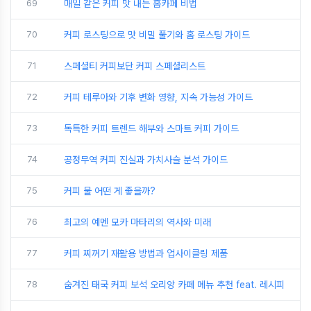
69
매일 같은 커피 맛 내는 홈카페 비법
70
커피 로스팅으로 맛 비밀 풀기와 홈 로스팅 가이드
71
스페셜티 커피보단 커피 스페셜리스트
72
커피 테루아와 기후 변화 영향, 지속 가능성 가이드
73
독특한 커피 트렌드 해부와 스마트 커피 가이드
74
공정무역 커피 진실과 가치사슬 분석 가이드
75
커피 물 어떤 게 좋을까?
76
최고의 예멘 모카 마타리의 역사와 미래
77
커피 찌꺼기 재활용 방법과 업사이클링 제품
78
숨겨진 태국 커피 보석 오리앙 카페 메뉴 추천 feat. 레시피