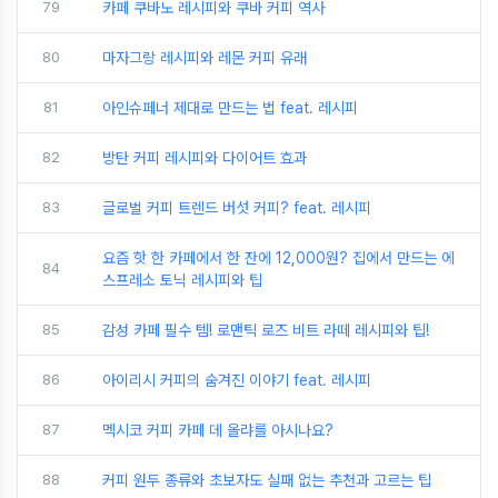
79
카페 쿠바노 레시피와 쿠바 커피 역사
80
마자그랑 레시피와 레몬 커피 유래
81
아인슈페너 제대로 만드는 법 feat. 레시피
82
방탄 커피 레시피와 다이어트 효과
83
글로벌 커피 트렌드 버섯 커피? feat. 레시피
요즘 핫 한 카페에서 한 잔에 12,000원? 집에서 만드는 에
84
스프레소 토닉 레시피와 팁
85
감성 카페 필수 템! 로맨틱 로즈 비트 라떼 레시피와 팁!
86
아이리시 커피의 숨겨진 이야기 feat. 레시피
87
멕시코 커피 카페 데 올랴를 아시나요?
88
커피 원두 종류와 초보자도 실패 없는 추천과 고르는 팁