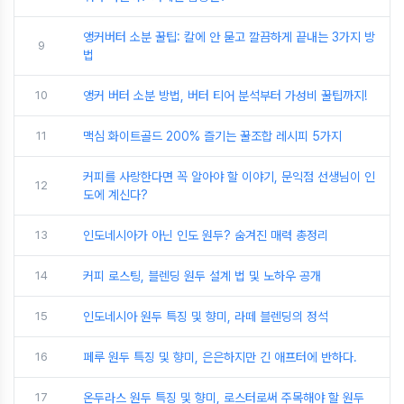
앵커버터 소분 꿀팁: 칼에 안 묻고 깔끔하게 끝내는 3가지 방
9
법
10
앵커 버터 소분 방법, 버터 티어 분석부터 가성비 꿀팁까지!
11
맥심 화이트골드 200% 즐기는 꿀조합 레시피 5가지
커피를 사랑한다면 꼭 알아야 할 이야기, 문익점 선생님이 인
12
도에 계신다?
13
인도네시아가 아닌 인도 원두? 숨겨진 매력 총정리
14
커피 로스팅, 블렌딩 원두 설계 법 및 노하우 공개
15
인도네시아 원두 특징 및 향미, 라떼 블렌딩의 정석
16
페루 원두 특징 및 향미, 은은하지만 긴 애프터에 반하다.
17
온두라스 원두 특징 및 향미, 로스터로써 주목해야 할 원두