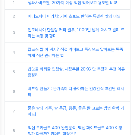
1
생와사비추천, 20가지 이상 직접 먹어보고 용도별 비교
2
에티오피아 아리차: 커피 초보도 반하는 특별한 맛의 비밀
인도네시아 만델링 커피 원두, 1000번 넘게 마시고 알려 드
3
리는 특징 및 향미
칼로스 쌀 이 뭐지? 직접 먹어보고 특징으로 알아보는 똑똑
4
하게 식단 관리하는 법
밥맛을 바꿔줄 인생쌀! 새청무쌀 20KG 맛 특징과 추천 이유
5
총정리
비프칩 만들기: 온가족이 다 좋아하는 건강간식 초간단 레시
6
피
좋은 쌀의 기준, 쌀 등급, 종류, 좋은 쌀 고르는 방법 완벽 가
7
이드!
맥심 모카골드 400 완전분석, 맥심 화이트골드 400 이랑
8
뭐가 다를까? 카페인 함량은?