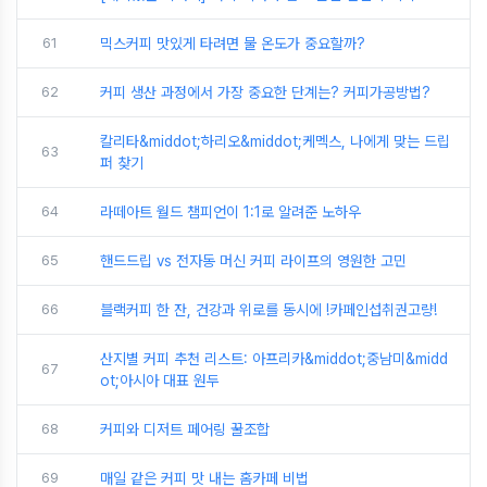
61
믹스커피 맛있게 타려면 물 온도가 중요할까?
62
커피 생산 과정에서 가장 중요한 단계는? 커피가공방법?
칼리타&middot;하리오&middot;케멕스, 나에게 맞는 드립
63
퍼 찾기
64
라떼아트 월드 챔피언이 1:1로 알려준 노하우
65
핸드드립 vs 전자동 머신 커피 라이프의 영원한 고민
66
블랙커피 한 잔, 건강과 위로를 동시에 !카페인섭취권고량!
산지별 커피 추천 리스트: 아프리카&middot;중남미&midd
67
ot;아시아 대표 원두
68
커피와 디저트 페어링 꿀조합
69
매일 같은 커피 맛 내는 홈카페 비법