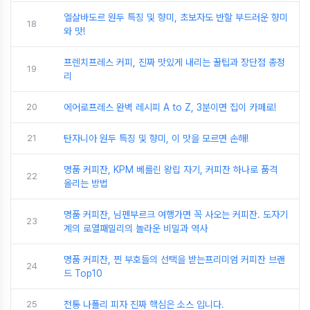
엘살바도르 원두 특징 및 향미, 초보자도 반할 부드러운 향미
18
와 맛!
프렌치프레스 커피, 진짜 맛있게 내리는 꿀팁과 장단점 총정
19
리
20
에어로프레스 완벽 레시피 A to Z, 3분이면 집이 카페로!
21
탄자니아 원두 특징 및 향미, 이 맛을 모르면 손해!
명품 커피잔, KPM 베를린 왕립 자기, 커피잔 하나로 품격
22
올리는 방법
명품 커피잔, 님펜부르크 여행가면 꼭 사오는 커피잔. 도자기
23
계의 로열패밀리의 놀라운 비밀과 역사
명품 커피잔, 찐 부호들의 선택을 받는프리미엄 커피잔 브랜
24
드 Top10
25
전통 나폴리 피자 진짜 핵심은 소스 입니다.