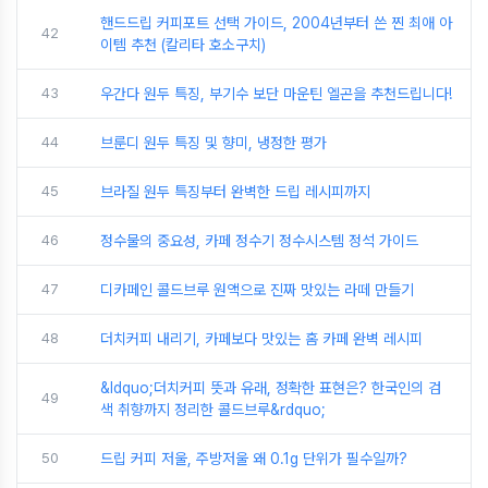
핸드드립 커피포트 선택 가이드, 2004년부터 쓴 찐 최애 아
42
이템 추천 (칼리타 호소구치)
43
우간다 원두 특징, 부기수 보단 마운틴 엘곤을 추천드립니다!
44
브룬디 원두 특징 및 향미, 냉정한 평가
45
브라질 원두 특징부터 완벽한 드립 레시피까지
46
정수물의 중요성, 카페 정수기 정수시스템 정석 가이드
47
디카페인 콜드브루 원액으로 진짜 맛있는 라떼 만들기
48
더치커피 내리기, 카페보다 맛있는 홈 카페 완벽 레시피
&ldquo;더치커피 뜻과 유래, 정확한 표현은? 한국인의 검
49
색 취향까지 정리한 콜드브루&rdquo;
50
드립 커피 저울, 주방저울 왜 0.1g 단위가 필수일까?