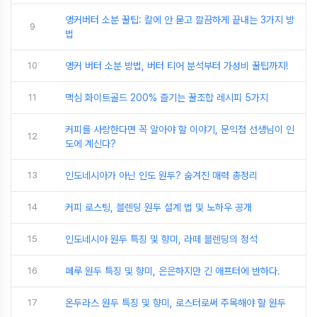
앵커버터 소분 꿀팁: 칼에 안 묻고 깔끔하게 끝내는 3가지 방
9
법
10
앵커 버터 소분 방법, 버터 티어 분석부터 가성비 꿀팁까지!
11
맥심 화이트골드 200% 즐기는 꿀조합 레시피 5가지
커피를 사랑한다면 꼭 알아야 할 이야기, 문익점 선생님이 인
12
도에 계신다?
13
인도네시아가 아닌 인도 원두? 숨겨진 매력 총정리
14
커피 로스팅, 블렌딩 원두 설계 법 및 노하우 공개
15
인도네시아 원두 특징 및 향미, 라떼 블렌딩의 정석
16
페루 원두 특징 및 향미, 은은하지만 긴 애프터에 반하다.
17
온두라스 원두 특징 및 향미, 로스터로써 주목해야 할 원두