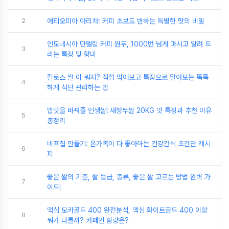
2
에티오피아 아리차: 커피 초보도 반하는 특별한 맛의 비밀
인도네시아 만델링 커피 원두, 1000번 넘게 마시고 알려 드
3
리는 특징 및 향미
칼로스 쌀 이 뭐지? 직접 먹어보고 특징으로 알아보는 똑똑
4
하게 식단 관리하는 법
밥맛을 바꿔줄 인생쌀! 새청무쌀 20KG 맛 특징과 추천 이유
5
총정리
비프칩 만들기: 온가족이 다 좋아하는 건강간식 초간단 레시
6
피
좋은 쌀의 기준, 쌀 등급, 종류, 좋은 쌀 고르는 방법 완벽 가
7
이드!
맥심 모카골드 400 완전분석, 맥심 화이트골드 400 이랑
8
뭐가 다를까? 카페인 함량은?