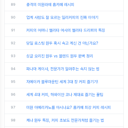
89
충격의 미원라떼 홈카페 레시피
90
업계 사람도 잘 모르는 일리커피의 진짜 이야기
91
커피의 어머니 멜리타 여사의 멜리타 드리퍼의 특징
92
당일 로스팅 원두 혹시 속고 계신 건 아닌가요?
93
싱글 오리진 원두 vs 블렌드 원두 완벽 정리
94
파나마 게이샤, 전문가가 알려주는 속지 않는 법
95
자메이카 블루마운틴 세계 3대 장 커피 즐기기!
96
세계 4대 커피, 하와이안 코나 제대로 즐기는 꿀팁
97
미원 아메리카노를 아시나요? 홈카페 최강 커피 레시피
98
케냐 원두 특징, 커피 초보도 전문가처럼 즐기는 법