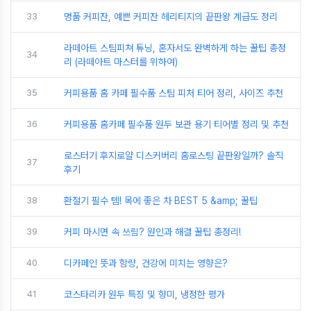
33
명품 커피잔, 예쁜 커피잔 헤리티지의 끝판왕 계급도 정리
라떼아트 스팀피쳐 튜닝, 혼자서도 완벽하게 하는 꿀팁 총정
34
리 (라떼아트 마스터를 위하여)
35
커피용품 홈 카페 필수품 스팀 피처 티어 정리, 사이즈 추천
36
커피용품 홈카페 필수품 원두 보관 용기 티어별 정리 및 추천
로스터기 후지로얄 디스커버리 홈로스팅 끝판왕일까? 솔직
37
후기
38
환절기 필수 템! 목에 좋은 차 BEST 5 &amp; 꿀팁
39
커피 마시면 속 쓰림? 원인과 해결 꿀팁 총정리!
40
디카페인 뜻과 함량, 건강에 미치는 영향은?
41
코스타리카 원두 특징 및 향미, 냉정한 평가