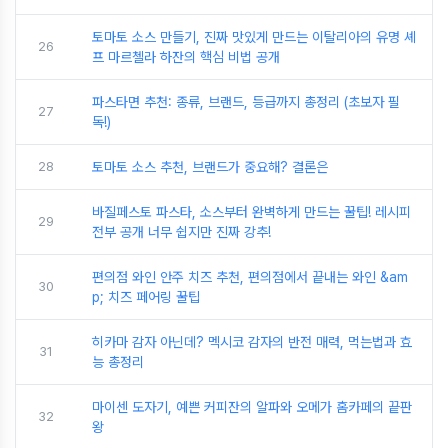
토마토 소스 만들기, 진짜 맛있게 만드는 이탈리아의 유명 셰
26
프 마르첼라 하잔의 핵심 비법 공개
파스타면 추천: 종류, 브랜드, 등급까지 총정리 (초보자 필
27
독!)
28
토마토 소스 추천, 브랜드가 중요해? 결론은
바질페스토 파스타, 소스부터 완벽하게 만드는 꿀팁! 레시피
29
전부 공개 너무 쉽지만 진짜 강추!
편의점 와인 안주 치즈 추천, 편의점에서 끝내는 와인 &am
30
p; 치즈 페어링 꿀팁
히카마 감자 아닌데? 멕시코 감자의 반전 매력, 먹는법과 효
31
능 총정리
마이센 도자기, 예쁜 커피잔의 알파와 오메가 홈카페의 끝판
32
왕