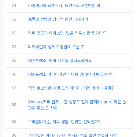
51
아라비카와 로부스타, 모양으로 구분하는 법
52
브루잉 방법별 장단점 완전 파헤치기
53
커피 컵핑과 테이스팅, 맛을 깨우는 완벽 가이드
54
디카페인과 생두 가공법의 모든 것
55
에스프레소, 맛의 시작을 알려드릴게요
56
에스프레소 마니아라면 하나쯤 있어야 하는 필수 템!
57
직접 로스팅한 예멘 모카 마타리, 어떤 맛이 나올까?
&ldquo;커피 원두 보관 냉장고 절대 금지&rdquo; 작은 습
58
관이 주는 큰 차이
59
그라인더 없는 커피 생활, 현명한 선택일까?
60
[재미있는 이야기] 커피 역사와 염소 발견 전설의 시작