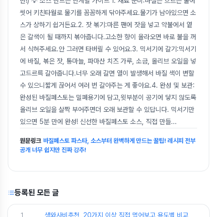
만!) 💡 소스 만드는 단계별 가이드 1. 재료 준비:바질은 흐르는 물에
씻어 키친타월로 물기를 꼼꼼하게 닦아주세요.물기가 남아있으면 소
스가 상하기 쉽거든요.2. 잣 볶기:마른 팬에 잣을 넣고 약불에서 옅
은 갈색이 될 때까지 볶아줍니다.고소한 향이 올라오면 바로 불을 꺼
서 식혀주세요.안 그러면 타버릴 수 있어요.3. 믹서기에 갈기:믹서기
에 바질, 볶은 잣, 통마늘, 파마산 치즈 가루, 소금, 올리브 오일을 넣
고드르륵 갈아줍니다.너무 오래 갈면 열이 발생해서 바질 색이 변할
수 있으니짧게 끊어서 여러 번 갈아주는 게 좋아요.4. 완성 및 보관:
완성된 바질페스토는 밀폐용기에 담고,윗부분이 공기에 닿지 않도록
올리브 오일을 살짝 부어주면더 오래 보관할 수 있답니다. 믹서기만
있으면 5분 만에 완성! 신선한 바질페스토 소스, 직접 만들
...
원문링크
바질페스토 파스타, 소스부터 완벽하게 만드는 꿀팁! 레시피 전부
공개 너무 쉽지만 진짜 강추!
등록된 모든 글
1
생와사비추천, 20가지 이상 직접 먹어보고 용도별 비교