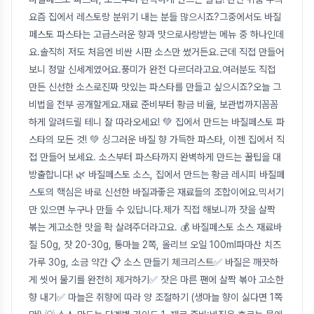
요즘 집에서 레스토랑 분위기 내는 분들 많으시죠?그중에서도 바질
페스토 파스타는 고급스러운 향과 맛으로사랑받는 메뉴 중 하나인데
요.솔직히 저도 처음엔 비싼 시판 소스만 썼거든요.근데 직접 만들어
보니 정말 신세계였어요.풍미가 완전 다르더라고요.여러분도 직접
만든 신선한 소스로진짜 맛있는 파스타를 만들고 싶으시죠?오늘 그
비법을 전부 공개할게요.재료 준비부터 황금 비율, 보관법까지꼼꼼
하게 알려드릴 테니 잘 따라오세요! 💚 집에서 만드는 바질페스토 파
스타의 모든 것! 💚 싱그러운 바질 향 가득한 파스타, 이젠 집에서 직
접 만들어 보세요. 소스부터 파스타까지 완벽하게 만드는 꿀팁을 대
방출합니다! 🌿 바질페스토 소스, 집에서 만드는 황금 레시피 바질페
스토의 핵심은 바로 신선한 바질과좋은 재료들의 조합이에요.믹서기
만 있으면 누구나 만들 수 있답니다.제가 직접 해보니까 잣을 살짝
볶는 게고소한 맛을 확 살려주더라고요. 💰 바질페스토 소스 재료바
질 50g, 잣 20-30g, 통마늘 2쪽, 올리브 오일 100ml파마산 치즈
가루 30g, 소금 약간 📋 소스 만들기 체크리스트✅ 바질은 깨끗하
게 씻어 물기를 완전히 제거하기✅ 잣은 마른 팬에 살짝 볶아 고소한
향 내기✅ 마늘은 취향에 따라 양 조절하기 (생마늘 향이 싫다면 1쪽