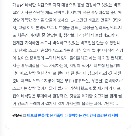
가능✔️ 바삭한 식감으로 과자 대용으로 훌륭 건강하고 맛있는 비프
칩의 시작은 신선한 재료 선택부터! 지방이 적은 홍두깨살을 준비해
영양 가득한 간식을 만들어 보세요. 🍳 초간단 비프칩 만들기 3단계
자, 그럼 이제 본격적으로 비프칩을 만드는 과정을 알려드릴게요.저
도 처음엔 어려울 줄 알았는데, 생각보다 간단해서 놀랐어요.딱 세
단계만 기억하면 누구나 바삭하고 맛있는 비프칩을 만들 수 있답니
다.1단계: 소고기 손질하기소고기는 최대한 얇게 썰어야 바삭한 식감
이 살아요.정육점에 부탁해서 얇게 썰어달라고 하는 게 가장 편하죠.
저는 홍두깨살을 주로 사용하는데, 지방이 적어서 비프칩 만들기에
딱이에요.살짝 얼린 상태로 썰면 더 잘 썰리니 참고하세요! 📋 사전
준비 체크리스트✅ 지방이 적은 부위 (홍두깨살, 우둔살) 준비하기✅
소고기는 살짝 얼려서 얇게 썰기✅ 키친타월로 핏물 제거하기 비프
칩의 바삭함은 두께에서 결정돼요. 핏물을 제거한 소고기를 얇게 썰
어 건조기 트레이에 겹치지 않게 가지런히 올리는 과정. 2단계:
...
원문링크
비프칩 만들기: 온가족이 다 좋아하는 건강간식 초간단 레시피