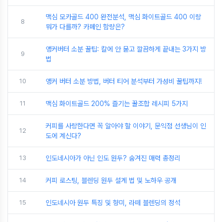
맥심 모카골드 400 완전분석, 맥심 화이트골드 400 이랑
8
뭐가 다를까? 카페인 함량은?
앵커버터 소분 꿀팁: 칼에 안 묻고 깔끔하게 끝내는 3가지 방
9
법
10
앵커 버터 소분 방법, 버터 티어 분석부터 가성비 꿀팁까지!
11
맥심 화이트골드 200% 즐기는 꿀조합 레시피 5가지
커피를 사랑한다면 꼭 알아야 할 이야기, 문익점 선생님이 인
12
도에 계신다?
13
인도네시아가 아닌 인도 원두? 숨겨진 매력 총정리
14
커피 로스팅, 블렌딩 원두 설계 법 및 노하우 공개
15
인도네시아 원두 특징 및 향미, 라떼 블렌딩의 정석