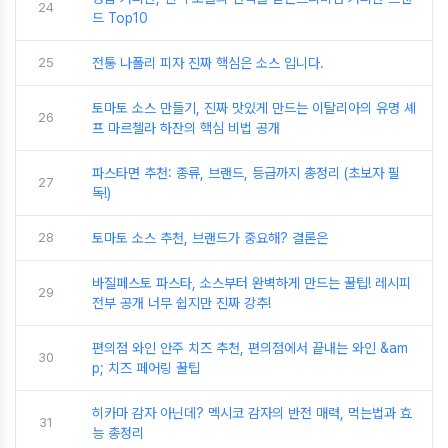
24
드 Top10
25
전통 나폴리 피자 진짜 핵심은 소스 입니다.
토마토 소스 만들기, 진짜 맛있게 만드는 이탈리아의 유명 셰
26
프 마르첼라 하잔의 핵심 비법 공개
파스타면 추천: 종류, 브랜드, 등급까지 총정리 (초보자 필
27
독!)
28
토마토 소스 추천, 브랜드가 중요해? 결론은
바질페스토 파스타, 소스부터 완벽하게 만드는 꿀팁! 레시피
29
전부 공개 너무 쉽지만 진짜 강추!
편의점 와인 안주 치즈 추천, 편의점에서 끝내는 와인 &am
30
p; 치즈 페어링 꿀팁
히카마 감자 아닌데? 멕시코 감자의 반전 매력, 먹는법과 효
31
능 총정리