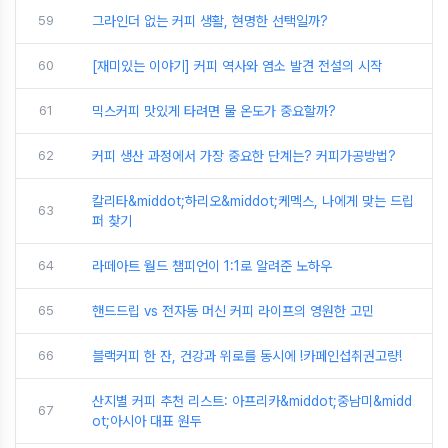
59
그라인더 없는 커피 생활, 현명한 선택일까?
60
[재미있는 이야기] 커피 역사와 염소 발견 전설의 시작
61
믹스커피 맛있게 타려면 물 온도가 중요할까?
62
커피 생산 과정에서 가장 중요한 단계는? 커피가공방법?
칼리타&middot;하리오&middot;케멕스, 나에게 맞는 드립
63
퍼 찾기
64
라떼아트 월드 챔피언이 1:1로 알려준 노하우
65
핸드드립 vs 전자동 머신 커피 라이프의 영원한 고민
66
블랙커피 한 잔, 건강과 위로를 동시에 !카페인섭취권고량!
산지별 커피 추천 리스트: 아프리카&middot;중남미&midd
67
ot;아시아 대표 원두