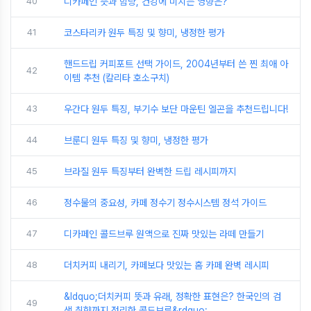
40
디카페인 뜻과 함량, 건강에 미치는 영향은?
41
코스타리카 원두 특징 및 향미, 냉정한 평가
핸드드립 커피포트 선택 가이드, 2004년부터 쓴 찐 최애 아
42
이템 추천 (칼리타 호소구치)
43
우간다 원두 특징, 부기수 보단 마운틴 엘곤을 추천드립니다!
44
브룬디 원두 특징 및 향미, 냉정한 평가
45
브라질 원두 특징부터 완벽한 드립 레시피까지
46
정수물의 중요성, 카페 정수기 정수시스템 정석 가이드
47
디카페인 콜드브루 원액으로 진짜 맛있는 라떼 만들기
48
더치커피 내리기, 카페보다 맛있는 홈 카페 완벽 레시피
&ldquo;더치커피 뜻과 유래, 정확한 표현은? 한국인의 검
49
색 취향까지 정리한 콜드브루&rdquo;