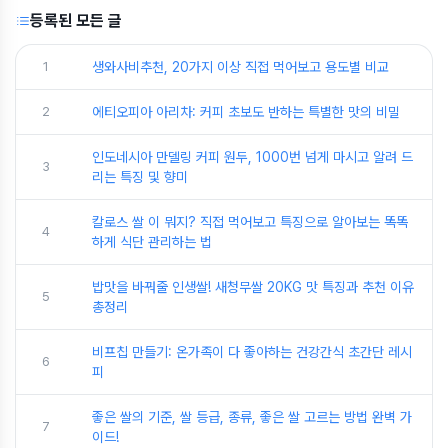
등록된 모든 글
1
생와사비추천, 20가지 이상 직접 먹어보고 용도별 비교
2
에티오피아 아리차: 커피 초보도 반하는 특별한 맛의 비밀
인도네시아 만델링 커피 원두, 1000번 넘게 마시고 알려 드
3
리는 특징 및 향미
칼로스 쌀 이 뭐지? 직접 먹어보고 특징으로 알아보는 똑똑
4
하게 식단 관리하는 법
밥맛을 바꿔줄 인생쌀! 새청무쌀 20KG 맛 특징과 추천 이유
5
총정리
비프칩 만들기: 온가족이 다 좋아하는 건강간식 초간단 레시
6
피
좋은 쌀의 기준, 쌀 등급, 종류, 좋은 쌀 고르는 방법 완벽 가
7
이드!