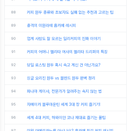
88
커피 원두 종류와 초보자도 실패 없는 추천과 고르는 팁
89
충격의 미원라떼 홈카페 레시피
90
업계 사람도 잘 모르는 일리커피의 진짜 이야기
91
커피의 어머니 멜리타 여사의 멜리타 드리퍼의 특징
92
당일 로스팅 원두 혹시 속고 계신 건 아닌가요?
93
싱글 오리진 원두 vs 블렌드 원두 완벽 정리
94
파나마 게이샤, 전문가가 알려주는 속지 않는 법
95
자메이카 블루마운틴 세계 3대 장 커피 즐기기!
96
세계 4대 커피, 하와이안 코나 제대로 즐기는 꿀팁
97
미원 아메리카노를 아시나요? 홈카페 최강 커피 레시피