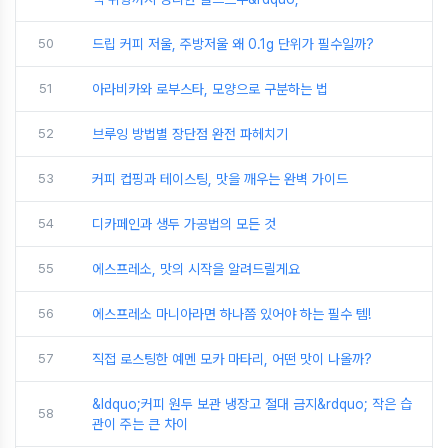
50
드립 커피 저울, 주방저울 왜 0.1g 단위가 필수일까?
51
아라비카와 로부스타, 모양으로 구분하는 법
52
브루잉 방법별 장단점 완전 파헤치기
53
커피 컵핑과 테이스팅, 맛을 깨우는 완벽 가이드
54
디카페인과 생두 가공법의 모든 것
55
에스프레소, 맛의 시작을 알려드릴게요
56
에스프레소 마니아라면 하나쯤 있어야 하는 필수 템!
57
직접 로스팅한 예멘 모카 마타리, 어떤 맛이 나올까?
&ldquo;커피 원두 보관 냉장고 절대 금지&rdquo; 작은 습
58
관이 주는 큰 차이