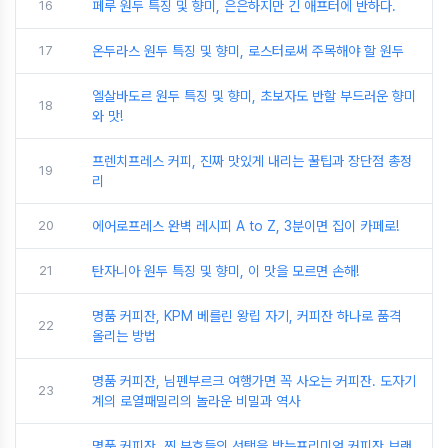
16
페루 원두 특징 및 향미, 은은하지만 긴 애프터에 반하다.
17
온두라스 원두 특징 및 향미, 로스터로써 주목해야 할 원두
엘살바도르 원두 특징 및 향미, 초보자도 반할 부드러운 향미
18
와 맛!
프렌치프레스 커피, 진짜 맛있게 내리는 꿀팁과 장단점 총정
19
리
20
에어로프레스 완벽 레시피 A to Z, 3분이면 집이 카페로!
21
탄자니아 원두 특징 및 향미, 이 맛을 모르면 손해!
명품 커피잔, KPM 베를린 왕립 자기, 커피잔 하나로 품격
22
올리는 방법
명품 커피잔, 님펜부르크 여행가면 꼭 사오는 커피잔. 도자기
23
계의 로열패밀리의 놀라운 비밀과 역사
명품 커피잔, 찐 부호들의 선택을 받는프리미엄 커피잔 브랜