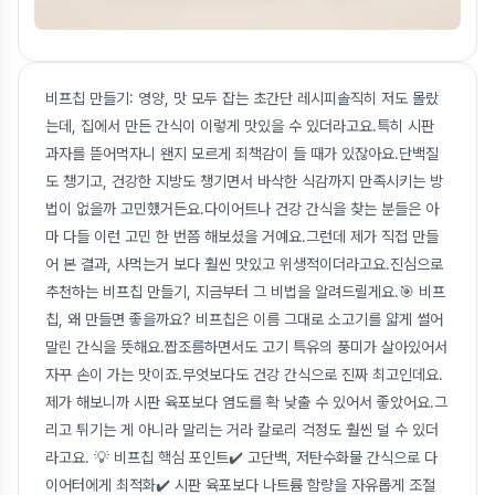
비프칩 만들기: 영양, 맛 모두 잡는 초간단 레시피솔직히 저도 몰랐
는데, 집에서 만든 간식이 이렇게 맛있을 수 있더라고요.특히 시판
과자를 뜯어먹자니 왠지 모르게 죄책감이 들 때가 있잖아요.단백질
도 챙기고, 건강한 지방도 챙기면서 바삭한 식감까지 만족시키는 방
법이 없을까 고민했거든요.다이어트나 건강 간식을 찾는 분들은 아
마 다들 이런 고민 한 번쯤 해보셨을 거예요.그런데 제가 직접 만들
어 본 결과, 사먹는거 보다 훨씬 맛있고 위생적이더라고요.진심으로
추천하는 비프칩 만들기, 지금부터 그 비법을 알려드릴게요.🎯 비프
칩, 왜 만들면 좋을까요? 비프칩은 이름 그대로 소고기를 얇게 썰어
말린 간식을 뜻해요.짭조름하면서도 고기 특유의 풍미가 살아있어서
자꾸 손이 가는 맛이죠.무엇보다도 건강 간식으로 진짜 최고인데요.
제가 해보니까 시판 육포보다 염도를 확 낮출 수 있어서 좋았어요.그
리고 튀기는 게 아니라 말리는 거라 칼로리 걱정도 훨씬 덜 수 있더
라고요. 💡 비프칩 핵심 포인트✔️ 고단백, 저탄수화물 간식으로 다
이어터에게 최적화✔️ 시판 육포보다 나트륨 함량을 자유롭게 조절