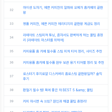
마이센 도자기, 예쁜 커피잔의 알파와 오메가 홈카페의 끝판
32
왕
33
명품 커피잔, 예쁜 커피잔 헤리티지의 끝판왕 계급도 정리
라떼아트 스팀피쳐 튜닝, 혼자서도 완벽하게 하는 꿀팁 총정
34
리 (라떼아트 마스터를 위하여)
35
커피용품 홈 카페 필수품 스팀 피처 티어 정리, 사이즈 추천
36
커피용품 홈카페 필수품 원두 보관 용기 티어별 정리 및 추천
로스터기 후지로얄 디스커버리 홈로스팅 끝판왕일까? 솔직
37
후기
38
환절기 필수 템! 목에 좋은 차 BEST 5 &amp; 꿀팁
39
커피 마시면 속 쓰림? 원인과 해결 꿀팁 총정리!