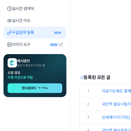
실시간 검색어
실시간 이슈
구글검색 등록
NEW
이미지 도구
NEW
캐시큐브
일상이 포인트가 되는 앱
쇼핑 경유
등록된 모든 글
각종 미션으로 적립
앱다운로드 ㄱㄱ?
→
1
의료기도매상 홈페
2
국민첵 혈당시험지
3
상세페이지디자인,
4
국민첵 혈당측정기