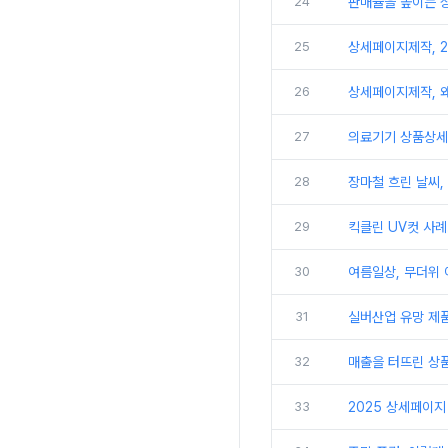
24
판매율을 높이는 상
25
상세페이지제작, 2
26
상세페이지제작, 왜
27
의료기기 상품상세
28
장마철 흐린 날씨,
29
킥클린 UV컷 사례
30
여름일상, 무더위 
31
실버산업 유망 제품
32
매출을 터뜨린 상품
33
2025 상세페이지