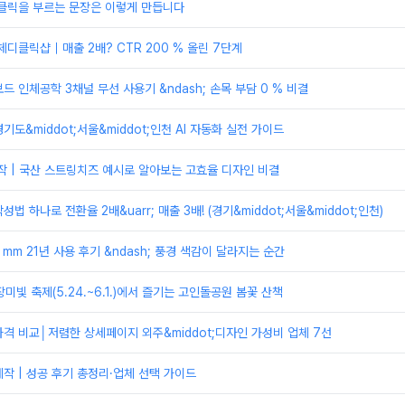
 클릭을 부르는 문장은 이렇게 만듭니다
클릭샵｜매출 2배? CTR 200 % 올린 7단계
드 인체공학 3채널 무선 사용기 &ndash; 손목 부담 0 % 비결
도&middot;서울&middot;인천 AI 자동화 실전 가이드
 | 국산 스트링치즈 예시로 알아보는 고효율 디자인 비결
법 하나로 전환율 2배&uarr; 매출 3배! (경기&middot;서울&middot;인천)
 mm 21년 사용 후기 &ndash; 풍경 색감이 달라지는 순간
 장미빛 축제(5.24.~6.1.)에서 즐기는 고인돌공원 봄꽃 산책
격 비교│저렴한 상세페이지 외주&middot;디자인 가성비 업체 7선
작 | 성공 후기 총정리·업체 선택 가이드