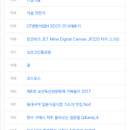
가을식물
154
가을 자전거
155
CF변환어뎁터 SDCF-01구매후기
156
장은테크 JET Mine Digital Canvas JP220 터치 스크린
157
오산고인돌공원
158
꽃
159
코스모스
160
제8회 오산독산성문화제 거북놀이 2017
161
동대구역 일본식음식점 기소야 맛집 No!!
162
향수 구매시 자주 올라오는 질문들 Q&amp;A