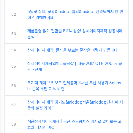
5월꽃 장미, 꽃말&middot;활용&middot;관리팁까지 한 번
52
에 정리해봤어요
제품촬영 없이 전환율 87% 상승! 상세페이지제작 성공사례
53
분석
54
상세페이지 제작, 클릭을 부르는 문장은 이렇게 만듭니다
상세페이지제작업체디클릭샵｜매출 2배? CTR 200 % 올
55
린 7단계
로지텍 웨이브 키보드 인체공학 3채널 무선 사용기 &ndas
56
h; 손목 부담 0 % 비결
상세페이지 제작 경기도&middot;서울&middot;인천 AI 자
57
동화 실전 가이드
식품상세페이지제작 | 국산 스트링치즈 예시로 알아보는 고
58
효율 디자인 비결