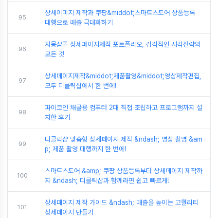
상세이미지 제작과 쿠팡&middot;스마트스토어 상품등록
95
대행으로 매출 극대화하기
자몽샴푸 상세페이지제작 포트폴리오, 감각적인 시각전략의
96
모든 것
상세페이지제작&middot;제품촬영&middot;영상제작편집,
97
모두 디클릭샵에서 한 번에!
파이코인 채굴용 컴퓨터 2대 직접 조립하고 프로그램까지 설
98
치한 후기
디클릭샵 맞춤형 상세페이지 제작 &ndash; 영상 촬영 &am
99
p; 제품 촬영 대행까지 한 번에!
스마트스토어 &amp; 쿠팡 상품등록부터 상세페이지 제작까
100
지 &ndash; 디클릭샵과 함께라면 쉽고 빠르게!
상세페이지 제작 가이드 &ndash; 매출을 높이는 고퀄리티
101
상세페이지 만들기