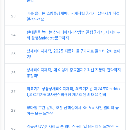
꿀팁
매출 올리는 쇼핑몰상세페이지제작팁 7가지! 실무자가 직접
23
알려드려요
판매율을 높이는 상세페이지제작방법 꿀팁 7가지, 디자인부
24
터 촬영&middot;문구까지
상세페이지제작, 2025 자동화 툴 7가지로 퀄리티 2배 높이
25
기!
상세페이지제작, 왜 이렇게 중요할까? 최신 자동화 전략까지
26
총정리!
의료기기 상품상세페이지제작, 의료기기법 제24조&middo
27
t;의료기기광고사전심의규정 제7조 완벽 대응 전략
장마철 흐린 날씨, 오산 산책길에서 S5Pro 사진 퀄리티 높
28
이는 모든 노하우
킥클린 UV컷 사례로 본 와디즈 썸네일 GIF 제작 노하우! 투
29