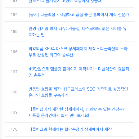
163
윈도우10 즐겨찾기 고정이 작동하지 않을때
164
[공지] 디클릭샵 - 저렴하고 품질 좋은 홈페이지 제작 전문가
안경 김서림 방지 티슈: 겨울철, 마스크에도 맑은 시야를 유
165
지하는 법
의약외품 KF94 마스크 상세페이지 제작 - 디클릭샵의 노하
166
우로 완성된 최고의 솔루션
40만원으로 템플릿 홈페이지 제작하기 - 디클릭샵의 효율적
167
인 솔루션
반응형 쇼핑몰 제작: 워드프레스와 SEO 최적화로 성공적인
168
온라인 쇼핑몰 구축하기
디클릭샵에서 제작한 상세페이지, 신뢰할 수 있는 건강관리
169
제품을 온라인에서 쉽게 만나보세요!
170
디클릭샵과 함께하는 혈당측정기 상세페이지 제작