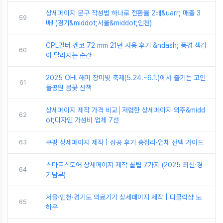
상세페이지 문구 작성법 하나로 전환율 2배&uarr; 매출 3
59
배! (경기&middot;서울&middot;인천)
CPL필터 겐코 72 mm 21년 사용 후기 &ndash; 풍경 색감
60
이 달라지는 순간
2025 OH! 해피 장미빛 축제(5.24.~6.1.)에서 즐기는 고인
61
돌공원 봄꽃 산책
상세페이지 제작 가격 비교│저렴한 상세페이지 외주&midd
62
ot;디자인 가성비 업체 7선
63
쿠팡 상세페이지 제작 | 성공 후기 총정리·업체 선택 가이드
스마트스토어 상세페이지 제작 꿀팁 7가지 (2025 최신·경
64
기남부)
서울·인천·경기도 의료기기 상세페이지 제작 | 디클릭샵 노
65
하우