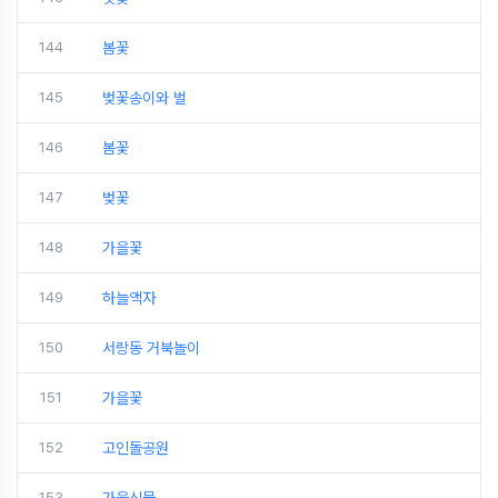
144
봄꽃
145
벚꽃송이와 벌
146
봄꽃
147
벚꽃
148
가을꽃
149
하늘액자
150
서랑동 거북놀이
151
가을꽃
152
고인돌공원
153