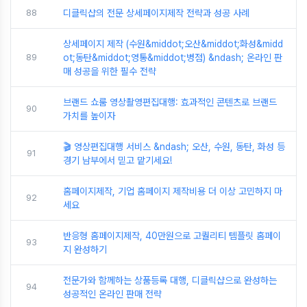
88
디클릭샵의 전문 상세페이지제작 전략과 성공 사례
상세페이지 제작 (수원&middot;오산&middot;화성&midd
89
ot;동탄&middot;영통&middot;병점) &ndash; 온라인 판
매 성공을 위한 필수 전략
브랜드 쇼룸 영상촬영편집대행: 효과적인 콘텐츠로 브랜드
90
가치를 높이자
🎬 영상편집대행 서비스 &ndash; 오산, 수원, 동탄, 화성 등
91
경기 남부에서 믿고 맡기세요!
홈페이지제작, 기업 홈페이지 제작비용 더 이상 고민하지 마
92
세요
반응형 홈페이지제작, 40만원으로 고퀄리티 템플릿 홈페이
93
지 완성하기
전문가와 함께하는 상품등록 대행, 디클릭샵으로 완성하는
94
성공적인 온라인 판매 전략