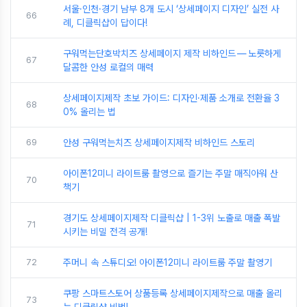
서울·인천·경기 남부 8개 도시 ‘상세페이지 디자인’ 실전 사
66
례, 디클릭샵이 답이다!
구워먹는단호박치즈 상세페이지 제작 비하인드 — 노릇하게
67
달콤한 안성 로컬의 매력
상세페이지제작 초보 가이드: 디자인·제품 소개로 전환율 3
68
0% 올리는 법
69
안성 구워먹는치즈 상세페이지제작 비하인드 스토리
아이폰12미니 라이트룸 촬영으로 즐기는 주말 매직아워 산
70
책기
경기도 상세페이지제작 디클릭샵 | 1-3위 노출로 매출 폭발
71
시키는 비밀 전격 공개!
72
주머니 속 스튜디오! 아이폰12미니 라이트룸 주말 촬영기
쿠팡 스마트스토어 상품등록 상세페이지제작으로 매출 올리
73