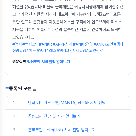
해결할수있습니다.퍼블릭 블록체인은 커뮤니티생태계에 참여할수있
고 추가적인 지원을 자신의 네트워크에 제공합니다.웹3스택배포를
위한 인프라 플랫폼과 마켓플레이스를 구축하여 엔드유저와 리소스
제공을 디파이 애플리케이션과 블록체인 기술에 연결하려고 노력하
고있습니다.
...
#앵커 #앵커코인 #ANKR #ANKR시세 #ANKR전망 #ANKR코인 #앵커
전망 #앵커차트 #앵커거래소 #앵커코인시세 #앵커코인전망
원문링크
앵커코인 시세 전망 알아보기
등록된 모든 글
1
만타 네트워크 코인(MANTA) 정보와 시세 전망
2
골렘코인 전망 및 시세 알아보기
3
홀로코인 Holo(Hot) 시세 전망 알아보기