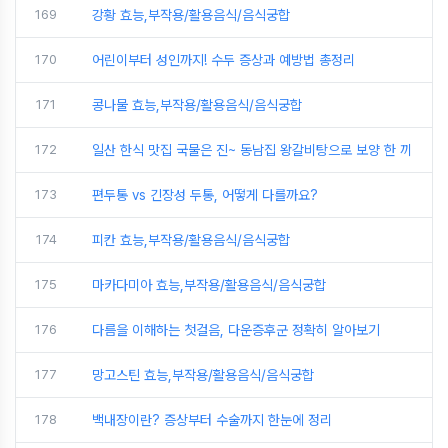
169
강황 효능,부작용/활용음식/음식궁합
170
어린이부터 성인까지! 수두 증상과 예방법 총정리
171
콩나물 효능,부작용/활용음식/음식궁합
172
일산 한식 맛집 국물은 진~ 동남집 왕갈비탕으로 보양 한 끼
173
편두통 vs 긴장성 두통, 어떻게 다를까요?
174
피칸 효능,부작용/활용음식/음식궁합
175
마카다미아 효능,부작용/활용음식/음식궁합
176
다름을 이해하는 첫걸음, 다운증후군 정확히 알아보기
177
망고스틴 효능,부작용/활용음식/음식궁합
178
백내장이란? 증상부터 수술까지 한눈에 정리