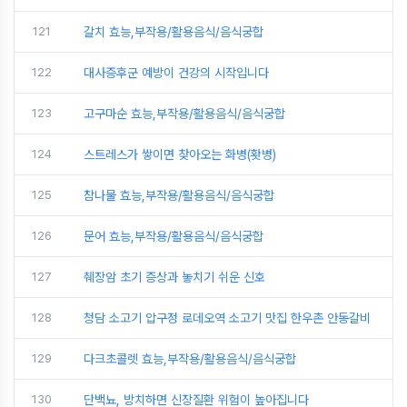
121
갈치 효능,부작용/활용음식/음식궁합
122
대사증후군 예방이 건강의 시작입니다
123
고구마순 효능,부작용/활용음식/음식궁합
124
스트레스가 쌓이면 찾아오는 화병(홧병)
125
참나물 효능,부작용/활용음식/음식궁합
126
문어 효능,부작용/활용음식/음식궁합
127
췌장암 초기 증상과 놓치기 쉬운 신호
128
청담 소고기 압구정 로데오역 소고기 맛집 한우촌 안동갈비
129
다크초콜렛 효능,부작용/활용음식/음식궁합
130
단백뇨, 방치하면 신장질환 위험이 높아집니다