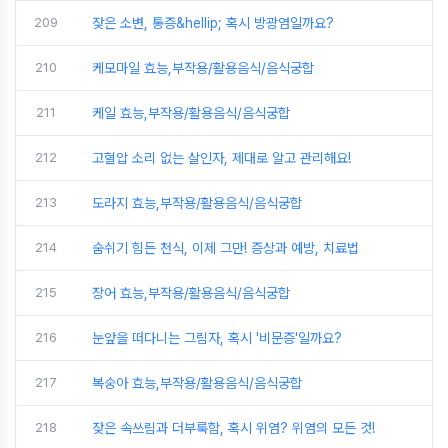
209
잦은 소변, 통증&hellip; 혹시 방광염일까요?
210
케모마일 효능,부작용/활용음식/음식궁합
211
케일 효능,부작용/활용음식/음식궁합
212
고혈압 소리 없는 살인자, 제대로 알고 관리해요!
213
도라지 효능,부작용/활용음식/음식궁합
214
숨쉬기 힘든 천식, 이제 그만! 증상과 예방, 치료법
215
장어 효능,부작용/활용음식/음식궁합
216
눈앞을 떠다니는 그림자, 혹시 '비문증'일까요?
217
복숭아 효능,부작용/활용음식/음식궁합
218
잦은 속쓰림과 더부룩함, 혹시 위염? 위염의 모든 것!