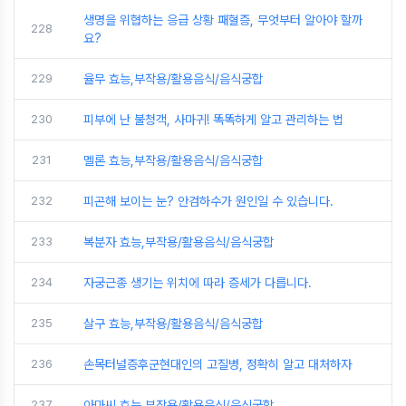
생명을 위협하는 응급 상황 패혈증, 무엇부터 알아야 할까
228
요?
229
율무 효능,부작용/활용음식/음식궁합
230
피부에 난 불청객, 사마귀! 똑똑하게 알고 관리하는 법
231
멜론 효능,부작용/활용음식/음식궁합
232
피곤해 보이는 눈? 안검하수가 원인일 수 있습니다.
233
복분자 효능,부작용/활용음식/음식궁합
234
자궁근종 생기는 위치에 따라 증세가 다릅니다.
235
살구 효능,부작용/활용음식/음식궁합
236
손목터널증후군현대인의 고질병, 정확히 알고 대처하자
237
아마씨 효능,부작용/활용음식/음식궁합