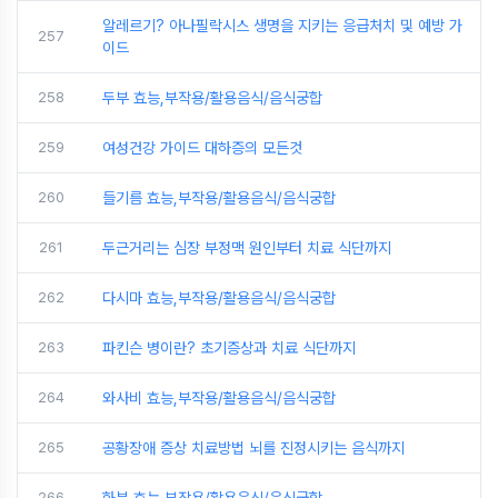
알레르기? 아나필락시스 생명을 지키는 응급처치 및 예방 가
257
이드
258
두부 효능,부작용/활용음식/음식궁합
259
여성건강 가이드 대하증의 모든것
260
들기름 효능,부작용/활용음식/음식궁합
261
두근거리는 심장 부정맥 원인부터 치료 식단까지
262
다시마 효능,부작용/활용음식/음식궁합
263
파킨슨 병이란? 초기증상과 치료 식단까지
264
와사비 효능,부작용/활용음식/음식궁합
265
공황장애 증상 치료방법 뇌를 진정시키는 음식까지
266
화분 효능,부작용/활용음식/음식궁합