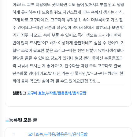
야죠! 5. 피부 미용에도 굿!비타민 C도 들어 있어서피부를 맑고 탱탱
하게 유지하는 데 도움을 줘요.자연스럽게 피부 속까지 챙기는 간식,
그게 바로 고구마예요. 고구마의 부작용 1. 속이 더부룩하고 가스 찰
수 있어요고구마엔 당분과 섬유질이 많아서장에서 발효되다 보면 방
귀가 자주 나오고, 속이 부풀 수 있어요.특히 생으로 드시거나 한꺼
번에 많이 드시면"어? 배가 이상하게 불편하네?" 싶을 수 있어요. 2.
혈당 조절이 필요한 분은 조심고구마는 천연 당분이 많아서생각보다
혈당을 올릴 수 있어요.당뇨가 있거나 혈당 관리 중이신 분들은조금
씩 나눠서 드시는 게 좋아요! 3. 탄수화물 과잉 주의!고구마도 결국
탄수화물 덩어리예요.밥 대신 먹는 건 좋지만,밥+고구마+빵까지 한
끼에 몰아 먹으면 살이 확 찔 수도 있어요!균형 잡힌
...
원문링크
고구마 효능,부작용/활용음식/음식궁합
등록된 모든 글
1
오디효능,부작용/활용음식/음식궁합