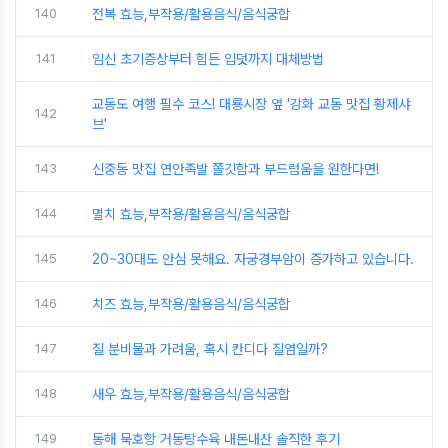
140
전복 효능,부작용/활용음식/음식궁합
141
임신 초기증상부터 힘든 입덧까지 대체방법
교동도 여행 필수 코스! 대룡시장 옆 '강화 교동 맛집 황제샤
142
브'
143
신중동 맛집 연안족발 쫄깃함과 부드럼움을 원한다면!
144
멸치 효능,부작용/활용음식/음식궁합
145
20~30대도 안심 못해요. 자궁경부암이 증가하고 있습니다.
146
치즈 효능,부작용/활용음식/음식궁합
147
질 분비물과 가려움, 혹시 칸디다 질염일까?
148
새우 효능,부작용/활용음식/음식궁합
149
동해 묵호항 거동탕수육 내돈내산 솔직한 후기