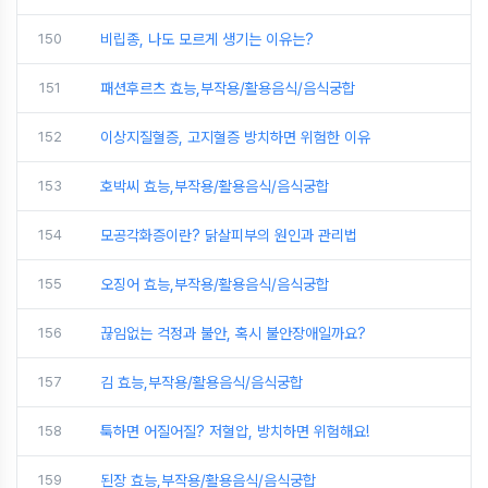
150
비립종, 나도 모르게 생기는 이유는?
151
패션후르츠 효능,부작용/활용음식/음식궁합
152
이상지질혈증, 고지혈증 방치하면 위험한 이유
153
호박씨 효능,부작용/활용음식/음식궁합
154
모공각화증이란? 닭살피부의 원인과 관리법
155
오징어 효능,부작용/활용음식/음식궁합
156
끊임없는 걱정과 불안, 혹시 불안장애일까요?
157
김 효능,부작용/활용음식/음식궁합
158
툭하면 어질어질? 저혈압, 방치하면 위험해요!
159
된장 효능,부작용/활용음식/음식궁합