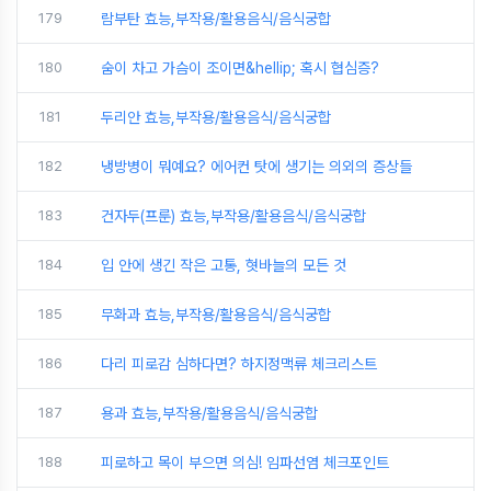
179
람부탄 효능,부작용/활용음식/음식궁합
180
숨이 차고 가슴이 조이면&hellip; 혹시 협심증?
181
두리안 효능,부작용/활용음식/음식궁합
182
냉방병이 뭐예요? 에어컨 탓에 생기는 의외의 증상들
183
건자두(프룬) 효능,부작용/활용음식/음식궁합
184
입 안에 생긴 작은 고통, 혓바늘의 모든 것
185
무화과 효능,부작용/활용음식/음식궁합
186
다리 피로감 심하다면? 하지정맥류 체크리스트
187
용과 효능,부작용/활용음식/음식궁합
188
피로하고 목이 부으면 의심! 임파선염 체크포인트