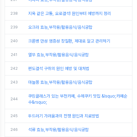
238
지옥 같은 고통, 요로결석! 원인부터 예방까지 정리
239
오크라 효능,부작용/활용음식/음식궁합
240
크론병 만성 염증성 장질환, 제대로 알고 관리하기
241
열무 효능,부작용/활용음식/음식궁합
242
편도결석 구취의 원인 예방 및 대처법
243
마늘쫑 효능,부작용/활용음식/음식궁합
쿠킹클래스가 있는 부천카페, 수제쿠키 맛집 &lsquo;카페순
244
수&rsquo;
245
두드러기 가려움과의 전쟁 원인과 치료방법
246
석류 효능,부작용/활용음식/음식궁합