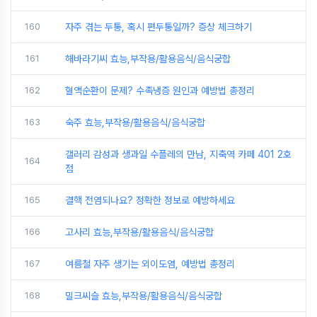
160
자주 겪는 두통, 혹시 편두통일까? 증상 체크하기
161
해바라기씨 효능,부작용/활용음식/음식궁합
162
혈액순환이 문제? 수족냉증 원인과 예방법 총정리
163
숙주 효능,부작용/활용음식/음식궁합
갤러리 감성과 생과일 수플레의 만남, 지축역 카페 401 2호
164
점
165
결핵 전염되나요? 정확한 정보로 예방하세요
166
고사리 효능,부작용/활용음식/음식궁합
167
여름철 자주 생기는 외이도염, 예방법 총정리
168
밀크씨슬 효능,부작용/활용음식/음식궁합