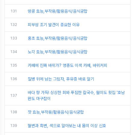
131
땅콩 효능,부작용/활용음식/음식궁합
132
피부암 조기 발견이 중요한 이유
133
홍초 효능,부작용/활용음식/음식궁합
134
노각 효능,부작용/활용음식/음식궁합
135
카페에 진짜 바위가? 영종도 이색 카페, 바위커피
136
질병 뒤에 남는 그림자, 후유증 바로 알기
바다 향 가득! 싱싱한 회와 푸짐한 칼국수, 월미도 횟집 '호남
137
완도 마구잡이
138
잣 효능,부작용/활용음식/음식궁합
139
혈변과 흑변, 색으로 알아보는 내 몸의 이상 신호