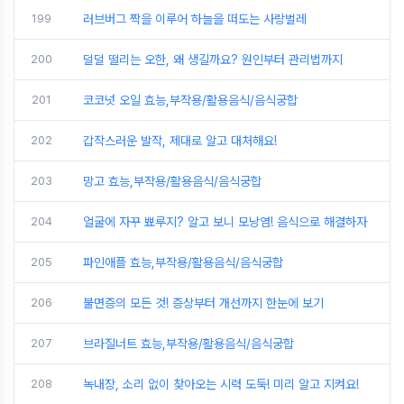
199
러브버그 짝을 이루어 하늘을 떠도는 사랑벌레
200
덜덜 떨리는 오한, 왜 생길까요? 원인부터 관리법까지
201
코코넛 오일 효능,부작용/활용음식/음식궁합
202
갑작스러운 발작, 제대로 알고 대처해요!
203
망고 효능,부작용/활용음식/음식궁합
204
얼굴에 자꾸 뾰루지? 알고 보니 모낭염! 음식으로 해결하자
205
파인애플 효능,부작용/활용음식/음식궁합
206
불면증의 모든 것! 증상부터 개선까지 한눈에 보기
207
브라질너트 효능,부작용/활용음식/음식궁합
208
녹내장, 소리 없이 찾아오는 시력 도둑! 미리 알고 지켜요!