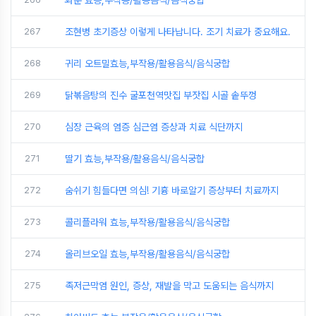
267
조현병 초기증상 이렇게 나타납니다. 조기 치료가 중요해요.
268
귀리 오트밀효능,부작용/활용음식/음식궁합
269
닭볶음탕의 진수 굴포천역맛집 부잣집 시골 솥뚜껑
270
심장 근육의 염증 심근염 증상과 치료 식단까지
271
딸기 효능,부작용/활용음식/음식궁합
272
숨쉬기 힘들다면 의심! 기흉 바로알기 증상부터 치료까지
273
콜리플라워 효능,부작용/활용음식/음식궁합
274
올리브오일 효능,부작용/활용음식/음식궁합
275
족저근막염 원인, 증상, 재발을 막고 도움되는 음식까지