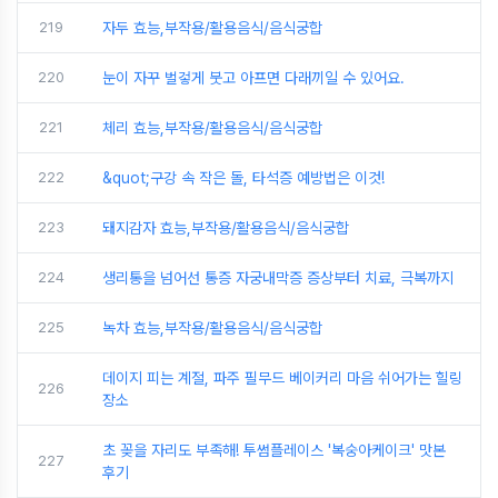
219
자두 효능,부작용/활용음식/음식궁합
220
눈이 자꾸 벌겋게 붓고 아프면 다래끼일 수 있어요.
221
체리 효능,부작용/활용음식/음식궁합
222
&quot;구강 속 작은 돌, 타석증 예방법은 이것!
223
돼지감자 효능,부작용/활용음식/음식궁합
224
생리통을 넘어선 통증 자궁내막증 증상부터 치료, 극복까지
225
녹차 효능,부작용/활용음식/음식궁합
데이지 피는 계절, 파주 필무드 베이커리 마음 쉬어가는 힐링
226
장소
초 꽂을 자리도 부족해! 투썸플레이스 '복숭아케이크' 맛본
227
후기