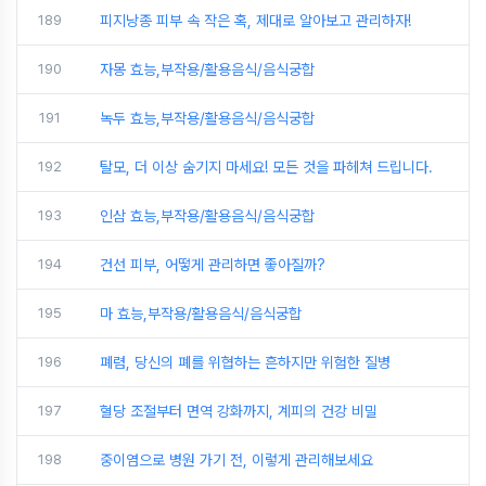
189
피지낭종 피부 속 작은 혹, 제대로 알아보고 관리하자!
190
자몽 효능,부작용/활용음식/음식궁합
191
녹두 효능,부작용/활용음식/음식궁합
192
탈모, 더 이상 숨기지 마세요! 모든 것을 파헤쳐 드립니다.
193
인삼 효능,부작용/활용음식/음식궁합
194
건선 피부, 어떻게 관리하면 좋아질까?
195
마 효능,부작용/활용음식/음식궁합
196
폐렴, 당신의 폐를 위협하는 흔하지만 위험한 질병
197
혈당 조절부터 면역 강화까지, 계피의 건강 비밀
198
중이염으로 병원 가기 전, 이렇게 관리해보세요