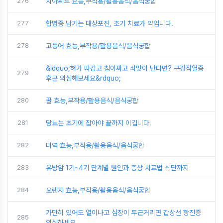
276
치아씨드 효능,부작용/활용음식/음식궁합
277
합병증 남기는 대상포진, 조기 치료가 약입니다.
278
고등어 효능,부작용/활용음식/음식궁합
&ldquo;혀가 따갑고 침이짜고 쇠맛이 난다면? 구강작열증
279
후군 의심해보세요&rdquo;
280
꿀 효능,부작용/활용음식/음식궁합
281
당뇨는 초기에 잡아야 끝까지 이깁니다.
282
미역 효능,부작용/활용음식/음식궁합
283
유방암 1기~4기 단계별 원인과 증상 치료법 식단까지
284
오렌지 효능,부작용/활용음식/음식궁합
가만히 있어도 열이나고 심장이 두근거리면 갑상선 항진증
285
의심하세요.