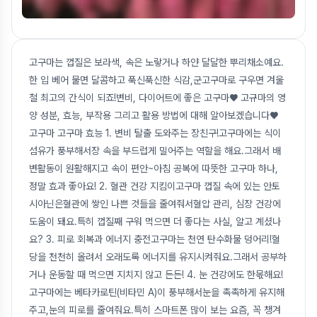
고구마는 껍질은 보라색, 속은 노랗거나 하얀 달달한 뿌리채소예요.
한 입 베어 물면 달콤하고 푹신푹신한 식감,군고구마로 구우면 겨울
철 최고의 간식이 되죠!변비, 다이어트에 좋은 고구마♥ 고규마의 영
양 성분, 효능, 부작용 그리고 활용 방법에 대해 알아보겠습니다♥
고구마 고구마 효능 1. 변비 탈출 도와주는 장친구!고구마에는 식이
섬유가 풍부해서장 속을 부드럽게 밀어주는 역할을 해요.그래서 배
변활동이 원활해지고 속이 편안~아침 공복에 따뜻한 고구마 하나,
정말 효과 좋아요! 2. 혈관 건강 지킴이고구마 껍질 속에 있는 안토
시아닌은혈관에 쌓인 나쁜 것들을 줄여줘서혈압 관리, 심장 건강에
도움이 돼요.특히 껍질째 구워 먹으면 더 좋다는 사실, 알고 계셨나
요? 3. 피로 회복과 에너지 충전고구마는 천연 탄수화물 덩어리!혈
당을 천천히 올려서 오래도록 에너지를 유지시켜줘요.그래서 공부하
거나 운동할 때 먹으면 지치지 않고 든든! 4. 눈 건강에도 한몫해요!
고구마에는 베타카로틴(비타민 A)이 풍부해서눈을 촉촉하게 유지해
주고,눈의 피로를 줄여줘요.특히 스마트폰 많이 보는 요즘, 꼭 챙겨