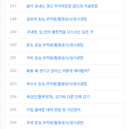
247
발이 보내는 경고 무지외반증 원인과 치료방법
248
알로에 효능,부작용/활용음식/음식궁합
249
구내염, 입 안의 불청객을 다스리는 모든 것
250
포도 효능,부작용/활용음식/음식궁합
251
키위 효능,부작용/활용음식/음식궁합
252
통풍 왜 생기고 관리는 어떻게 해야할까?
253
옥수수 효능,부작용/활용음식/음식궁합
254
독감(인플루엔자), 감기와 다른 진짜 감기
255
치질 올바른 대처 방법 및 식단관리
256
우엉 효능,부작용/활용음식/음식궁합