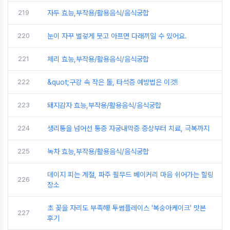
219
자두 효능,부작용/활용음식/음식궁합
220
눈이 자꾸 벌겋게 붓고 아프면 다래끼일 수 있어요.
221
체리 효능,부작용/활용음식/음식궁합
222
&quot;구강 속 작은 돌, 타석증 예방법은 이것!
223
돼지감자 효능,부작용/활용음식/음식궁합
224
생리통을 넘어선 통증 자궁내막증 증상부터 치료, 극복까지
225
녹차 효능,부작용/활용음식/음식궁합
데이지 피는 계절, 파주 필무드 베이커리 마음 쉬어가는 힐링
226
장소
초 꽂을 자리도 부족해! 투썸플레이스 '복숭아케이크' 맛본
227
후기