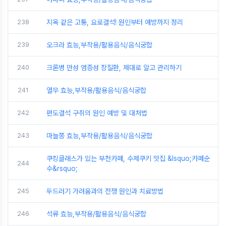
238
지옥 같은 고통, 요로결석! 원인부터 예방까지 정리
239
오크라 효능,부작용/활용음식/음식궁합
240
크론병 만성 염증성 장질환, 제대로 알고 관리하기
241
열무 효능,부작용/활용음식/음식궁합
242
편도결석 구취의 원인 예방 및 대처법
243
마늘쫑 효능,부작용/활용음식/음식궁합
쿠킹클래스가 있는 부천카페, 수제쿠키 맛집 &lsquo;카페순
244
수&rsquo;
245
두드러기 가려움과의 전쟁 원인과 치료방법
246
석류 효능,부작용/활용음식/음식궁합