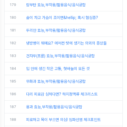
179
람부탄 효능,부작용/활용음식/음식궁합
180
숨이 차고 가슴이 조이면&hellip; 혹시 협심증?
181
두리안 효능,부작용/활용음식/음식궁합
182
냉방병이 뭐예요? 에어컨 탓에 생기는 의외의 증상들
183
건자두(프룬) 효능,부작용/활용음식/음식궁합
184
입 안에 생긴 작은 고통, 혓바늘의 모든 것
185
무화과 효능,부작용/활용음식/음식궁합
186
다리 피로감 심하다면? 하지정맥류 체크리스트
187
용과 효능,부작용/활용음식/음식궁합
188
피로하고 목이 부으면 의심! 임파선염 체크포인트