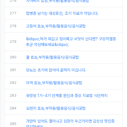
276
치아씨드 효능,부작용/활용음식/음식궁합
277
합병증 남기는 대상포진, 조기 치료가 약입니다.
278
고등어 효능,부작용/활용음식/음식궁합
&ldquo;혀가 따갑고 침이짜고 쇠맛이 난다면? 구강작열증
279
후군 의심해보세요&rdquo;
280
꿀 효능,부작용/활용음식/음식궁합
281
당뇨는 초기에 잡아야 끝까지 이깁니다.
282
미역 효능,부작용/활용음식/음식궁합
283
유방암 1기~4기 단계별 원인과 증상 치료법 식단까지
284
오렌지 효능,부작용/활용음식/음식궁합
가만히 있어도 열이나고 심장이 두근거리면 갑상선 항진증
285
의심하세요.