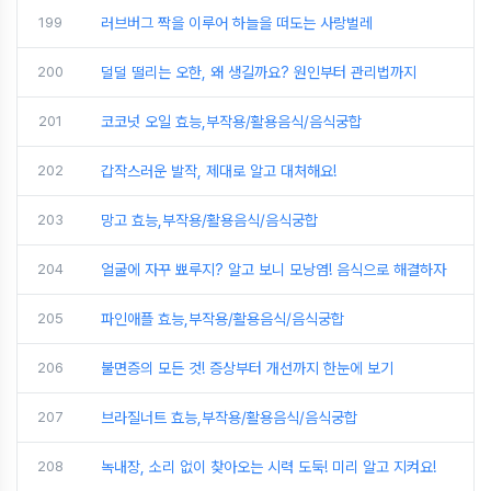
199
러브버그 짝을 이루어 하늘을 떠도는 사랑벌레
200
덜덜 떨리는 오한, 왜 생길까요? 원인부터 관리법까지
201
코코넛 오일 효능,부작용/활용음식/음식궁합
202
갑작스러운 발작, 제대로 알고 대처해요!
203
망고 효능,부작용/활용음식/음식궁합
204
얼굴에 자꾸 뾰루지? 알고 보니 모낭염! 음식으로 해결하자
205
파인애플 효능,부작용/활용음식/음식궁합
206
불면증의 모든 것! 증상부터 개선까지 한눈에 보기
207
브라질너트 효능,부작용/활용음식/음식궁합
208
녹내장, 소리 없이 찾아오는 시력 도둑! 미리 알고 지켜요!