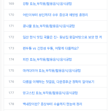
169
강황 효능,부작용/활용음식/음식궁합
170
어린이부터 성인까지! 수두 증상과 예방법 총정리
171
콩나물 효능,부작용/활용음식/음식궁합
172
일산 한식 맛집 국물은 진~ 동남집 왕갈비탕으로 보양 한 끼
173
편두통 vs 긴장성 두통, 어떻게 다를까요?
174
피칸 효능,부작용/활용음식/음식궁합
175
마카다미아 효능,부작용/활용음식/음식궁합
176
다름을 이해하는 첫걸음, 다운증후군 정확히 알아보기
177
망고스틴 효능,부작용/활용음식/음식궁합
178
백내장이란? 증상부터 수술까지 한눈에 정리