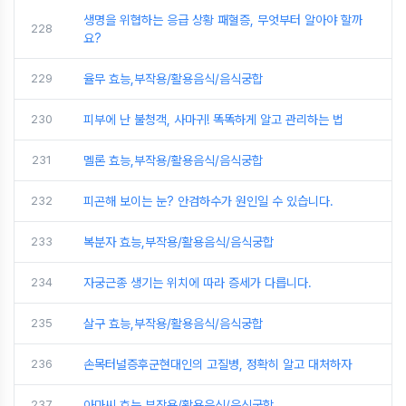
생명을 위협하는 응급 상황 패혈증, 무엇부터 알아야 할까
228
요?
229
율무 효능,부작용/활용음식/음식궁합
230
피부에 난 불청객, 사마귀! 똑똑하게 알고 관리하는 법
231
멜론 효능,부작용/활용음식/음식궁합
232
피곤해 보이는 눈? 안검하수가 원인일 수 있습니다.
233
복분자 효능,부작용/활용음식/음식궁합
234
자궁근종 생기는 위치에 따라 증세가 다릅니다.
235
살구 효능,부작용/활용음식/음식궁합
236
손목터널증후군현대인의 고질병, 정확히 알고 대처하자
237
아마씨 효능,부작용/활용음식/음식궁합