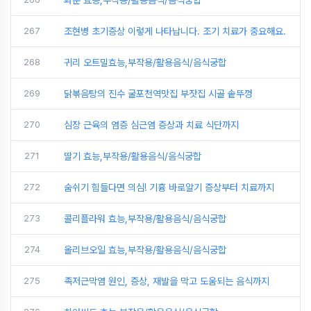
267
조현병 초기증상 이렇게 나타납니다. 조기 치료가 중요해요.
268
귀리 오트밀효능,부작용/활용음식/음식궁합
269
닭볶음탕의 진수 굴포천역맛집 부잣집 시골 솥뚜껑
270
심장 근육의 염증 심근염 증상과 치료 식단까지
271
딸기 효능,부작용/활용음식/음식궁합
272
숨쉬기 힘들다면 의심! 기흉 바로알기 증상부터 치료까지
273
콜리플라워 효능,부작용/활용음식/음식궁합
274
올리브오일 효능,부작용/활용음식/음식궁합
275
족저근막염 원인, 증상, 재발을 막고 도움되는 음식까지