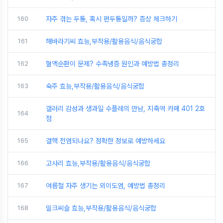
160
자주 겪는 두통, 혹시 편두통일까? 증상 체크하기
161
해바라기씨 효능,부작용/활용음식/음식궁합
162
혈액순환이 문제? 수족냉증 원인과 예방법 총정리
163
숙주 효능,부작용/활용음식/음식궁합
갤러리 감성과 생과일 수플레의 만남, 지축역 카페 401 2호
164
점
165
결핵 전염되나요? 정확한 정보로 예방하세요
166
고사리 효능,부작용/활용음식/음식궁합
167
여름철 자주 생기는 외이도염, 예방법 총정리
168
밀크씨슬 효능,부작용/활용음식/음식궁합