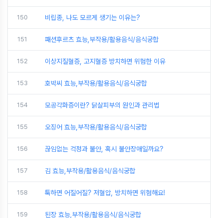
150
비립종, 나도 모르게 생기는 이유는?
151
패션후르츠 효능,부작용/활용음식/음식궁합
152
이상지질혈증, 고지혈증 방치하면 위험한 이유
153
호박씨 효능,부작용/활용음식/음식궁합
154
모공각화증이란? 닭살피부의 원인과 관리법
155
오징어 효능,부작용/활용음식/음식궁합
156
끊임없는 걱정과 불안, 혹시 불안장애일까요?
157
김 효능,부작용/활용음식/음식궁합
158
툭하면 어질어질? 저혈압, 방치하면 위험해요!
159
된장 효능,부작용/활용음식/음식궁합