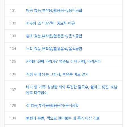
131
땅콩 효능,부작용/활용음식/음식궁합
132
피부암 조기 발견이 중요한 이유
133
홍초 효능,부작용/활용음식/음식궁합
134
노각 효능,부작용/활용음식/음식궁합
135
카페에 진짜 바위가? 영종도 이색 카페, 바위커피
136
질병 뒤에 남는 그림자, 후유증 바로 알기
바다 향 가득! 싱싱한 회와 푸짐한 칼국수, 월미도 횟집 '호남
137
완도 마구잡이
138
잣 효능,부작용/활용음식/음식궁합
139
혈변과 흑변, 색으로 알아보는 내 몸의 이상 신호