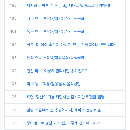
189
피지낭종 피부 속 작은 혹, 제대로 알아보고 관리하자!
190
자몽 효능,부작용/활용음식/음식궁합
191
녹두 효능,부작용/활용음식/음식궁합
192
탈모, 더 이상 숨기지 마세요! 모든 것을 파헤쳐 드립니다.
193
인삼 효능,부작용/활용음식/음식궁합
194
건선 피부, 어떻게 관리하면 좋아질까?
195
마 효능,부작용/활용음식/음식궁합
196
폐렴, 당신의 폐를 위협하는 흔하지만 위험한 질병
197
혈당 조절부터 면역 강화까지, 계피의 건강 비밀
198
중이염으로 병원 가기 전, 이렇게 관리해보세요