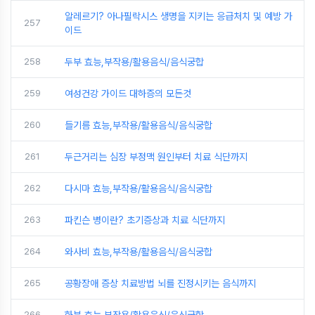
알레르기? 아나필락시스 생명을 지키는 응급처치 및 예방 가
257
이드
258
두부 효능,부작용/활용음식/음식궁합
259
여성건강 가이드 대하증의 모든것
260
들기름 효능,부작용/활용음식/음식궁합
261
두근거리는 심장 부정맥 원인부터 치료 식단까지
262
다시마 효능,부작용/활용음식/음식궁합
263
파킨슨 병이란? 초기증상과 치료 식단까지
264
와사비 효능,부작용/활용음식/음식궁합
265
공황장애 증상 치료방법 뇌를 진정시키는 음식까지
266
화분 효능,부작용/활용음식/음식궁합