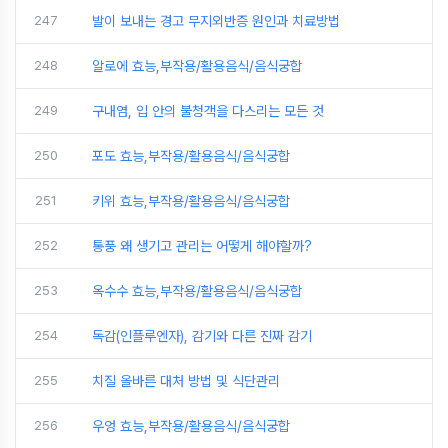
247
발이 보내는 경고 무지외반증 원인과 치료방법
248
알로에 효능,부작용/활용음식/음식궁합
249
구내염, 입 안의 불청객을 다스리는 모든 것
250
포도 효능,부작용/활용음식/음식궁합
251
키위 효능,부작용/활용음식/음식궁합
252
통풍 왜 생기고 관리는 어떻게 해야할까?
253
옥수수 효능,부작용/활용음식/음식궁합
254
독감(인플루엔자), 감기와 다른 진짜 감기
255
치질 올바른 대처 방법 및 식단관리
256
우엉 효능,부작용/활용음식/음식궁합