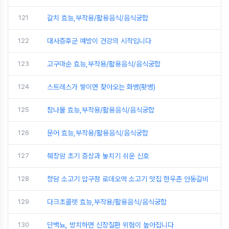
121
갈치 효능,부작용/활용음식/음식궁합
122
대사증후군 예방이 건강의 시작입니다
123
고구마순 효능,부작용/활용음식/음식궁합
124
스트레스가 쌓이면 찾아오는 화병(홧병)
125
참나물 효능,부작용/활용음식/음식궁합
126
문어 효능,부작용/활용음식/음식궁합
127
췌장암 초기 증상과 놓치기 쉬운 신호
128
청담 소고기 압구정 로데오역 소고기 맛집 한우촌 안동갈비
129
다크초콜렛 효능,부작용/활용음식/음식궁합
130
단백뇨, 방치하면 신장질환 위험이 높아집니다