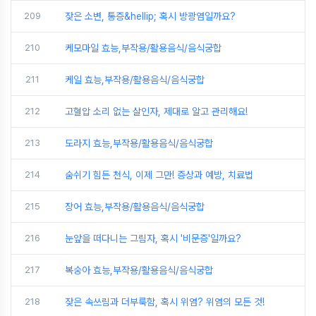
209
잦은 소변, 통증&hellip; 혹시 방광염일까요?
210
케모마일 효능,부작용/활용음식/음식궁합
211
케일 효능,부작용/활용음식/음식궁합
212
고혈압 소리 없는 살인자, 제대로 알고 관리해요!
213
도라지 효능,부작용/활용음식/음식궁합
214
숨쉬기 힘든 천식, 이제 그만! 증상과 예방, 치료법
215
장어 효능,부작용/활용음식/음식궁합
216
눈앞을 떠다니는 그림자, 혹시 '비문증'일까요?
217
복숭아 효능,부작용/활용음식/음식궁합
218
잦은 속쓰림과 더부룩함, 혹시 위염? 위염의 모든 것!