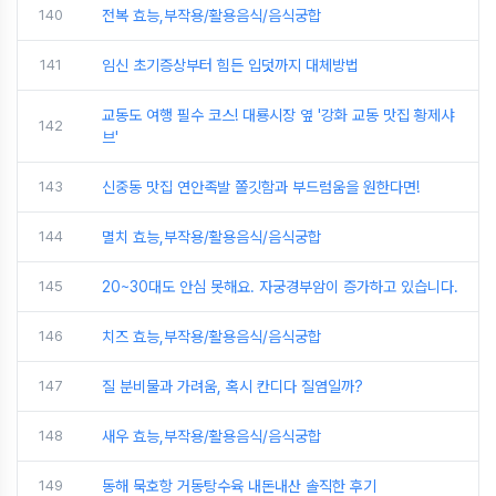
140
전복 효능,부작용/활용음식/음식궁합
141
임신 초기증상부터 힘든 입덧까지 대체방법
교동도 여행 필수 코스! 대룡시장 옆 '강화 교동 맛집 황제샤
142
브'
143
신중동 맛집 연안족발 쫄깃함과 부드럼움을 원한다면!
144
멸치 효능,부작용/활용음식/음식궁합
145
20~30대도 안심 못해요. 자궁경부암이 증가하고 있습니다.
146
치즈 효능,부작용/활용음식/음식궁합
147
질 분비물과 가려움, 혹시 칸디다 질염일까?
148
새우 효능,부작용/활용음식/음식궁합
149
동해 묵호항 거동탕수육 내돈내산 솔직한 후기