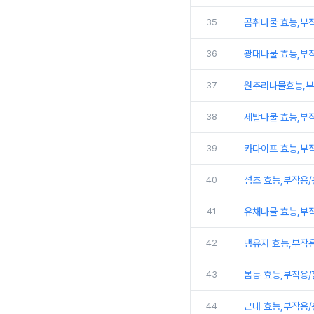
35
곰취나물 효능,부
36
광대나물 효능,부
37
원추리나물효능,부
38
세발나물 효능,부
39
카다이프 효능,부
40
섬초 효능,부작용
41
유채나물 효능,부
42
댕유자 효능,부작
43
봄동 효능,부작용
44
근대 효능,부작용