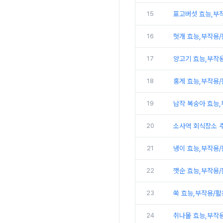
15
표고버섯 효능,부
16
헛개 효능,부작용
17
양고기 효능,부작
18
홍게 효능,부작용
19
납작 복숭아 효능
20
소사역 회식장소 
21
냉이 효능,부작용
22
깻순 효능,부작용
23
쑥 효능,부작용/
24
취나물 효능,부작