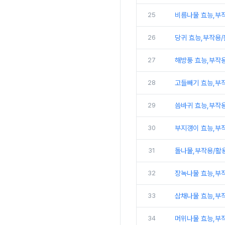
25
비름나물 효능,부
26
당귀 효능,부작용
27
해방풍 효능,부작
28
고들빼기 효능,부
29
씀바귀 효능,부작
30
부지갱이 효능,부
31
돌나물,부작용/활
32
장녹나물 효능,부
33
삼채나물 효능,부
34
머위나물 효능,부