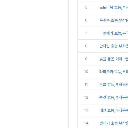
5
도토리묵 효능,부
6
옥수수 효능,부작
7
크랜베리 효능,부
8
만다린 효능,부작
9
빛을 품은 아이 -
10
타피오카 효능,부
11
두릅 효능,부작용
12
쑥갓 효능,부작용
13
메밀 효능,부작용
14
번데기 효능,부작