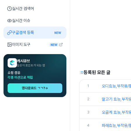
실시간 검색어
실시간 이슈
구글검색 등록
NEW
이미지 도구
NEW
캐시큐브
일상이 포인트가 되는 앱
등록된 모든 글
쇼핑 경유
각종 미션으로 적립
1
오디효능,부작용/
앱다운로드 ㄱㄱ?
→
2
말고기 효능,부작
3
오골계 효능,부작
4
파래효능,부작용/