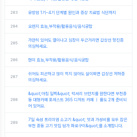
283
유방암 1기~4기 단계별 원인과 증상 치료법 식단까지
284
오렌지 효능,부작용/활용음식/음식궁합
가만히 있어도 열이나고 심장이 두근거리면 갑상선 항진증
285
의심하세요.
286
현미 효능,부작용/활용음식/음식궁합
쉬어도 피곤하고 많이 먹지 않아도 살이찌면 갑상선 저하증
287
의심하세요.
&quot;아침 일찍&quot; 럭셔리 브런치를 원한다면 부천중
288
동 대형카페 포레스트 365 디저트 카페 ㅣ 룸도 2개 준비되
어 있어요.
7일 숙성 프리미엄 소고기 &quot; 맛과 가성비를 모두 잡은
289
부천 중동 고기 맛집 담가 화로구이&quot;를 소개합니다.