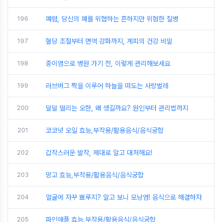
196
폐렴, 당신의 폐를 위협하는 흔하지만 위험한 질병
197
혈당 조절부터 면역 강화까지, 계피의 건강 비밀
198
중이염으로 병원 가기 전, 이렇게 관리해보세요
199
러브버그 짝을 이루어 하늘을 떠도는 사랑벌레
200
덜덜 떨리는 오한, 왜 생길까요? 원인부터 관리법까지
201
코코넛 오일 효능,부작용/활용음식/음식궁합
202
갑작스러운 발작, 제대로 알고 대처해요!
203
망고 효능,부작용/활용음식/음식궁합
204
얼굴에 자꾸 뾰루지? 알고 보니 모낭염! 음식으로 해결하자
205
파인애플 효능,부작용/활용음식/음식궁합