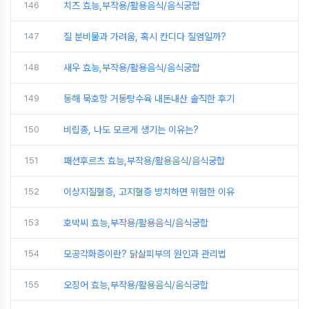
146
치즈 효능,부작용/활용음식/음식궁합
147
질 분비물과 가려움, 혹시 칸디다 질염일까?
148
새우 효능,부작용/활용음식/음식궁합
149
동해 묵호항 거동탕수육 내돈내산 솔직한 후기
150
비립종, 나도 모르게 생기는 이유는?
151
패션후르츠 효능,부작용/활용음식/음식궁합
152
이상지질혈증, 고지혈증 방치하면 위험한 이유
153
호박씨 효능,부작용/활용음식/음식궁합
154
모공각화증이란? 닭살피부의 원인과 관리법
155
오징어 효능,부작용/활용음식/음식궁합