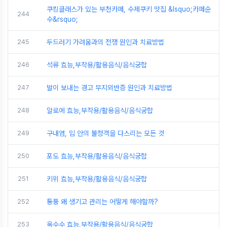
쿠킹클래스가 있는 부천카페, 수제쿠키 맛집 &lsquo;카페순
244
수&rsquo;
245
두드러기 가려움과의 전쟁 원인과 치료방법
246
석류 효능,부작용/활용음식/음식궁합
247
발이 보내는 경고 무지외반증 원인과 치료방법
248
알로에 효능,부작용/활용음식/음식궁합
249
구내염, 입 안의 불청객을 다스리는 모든 것
250
포도 효능,부작용/활용음식/음식궁합
251
키위 효능,부작용/활용음식/음식궁합
252
통풍 왜 생기고 관리는 어떻게 해야할까?
253
옥수수 효능,부작용/활용음식/음식궁합