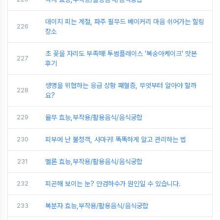
데이지 피는 계절, 파주 필무드 베이커리 마음 쉬어가는 힐링
226
장소
초 꽂을 자리도 부족해! 투썸플레이스 '복숭아케이크' 맛본
227
후기
생명을 위협하는 응급 상황 패혈증, 무엇부터 알아야 할까
228
요?
229
율무 효능,부작용/활용음식/음식궁합
230
피부에 난 불청객, 사마귀! 똑똑하게 알고 관리하는 법
231
멜론 효능,부작용/활용음식/음식궁합
232
피곤해 보이는 눈? 안검하수가 원인일 수 있습니다.
233
복분자 효능,부작용/활용음식/음식궁합