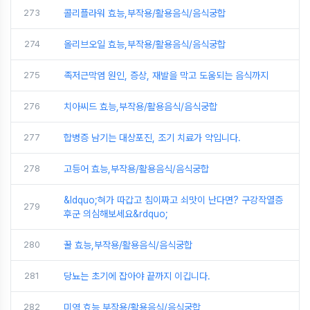
273
콜리플라워 효능,부작용/활용음식/음식궁합
274
올리브오일 효능,부작용/활용음식/음식궁합
275
족저근막염 원인, 증상, 재발을 막고 도움되는 음식까지
276
치아씨드 효능,부작용/활용음식/음식궁합
277
합병증 남기는 대상포진, 조기 치료가 약입니다.
278
고등어 효능,부작용/활용음식/음식궁합
&ldquo;혀가 따갑고 침이짜고 쇠맛이 난다면? 구강작열증
279
후군 의심해보세요&rdquo;
280
꿀 효능,부작용/활용음식/음식궁합
281
당뇨는 초기에 잡아야 끝까지 이깁니다.
282
미역 효능,부작용/활용음식/음식궁합