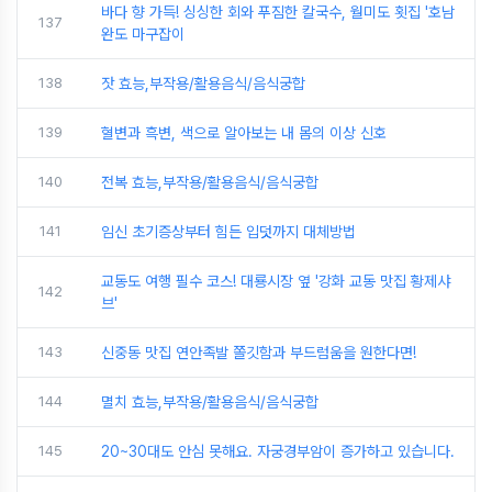
바다 향 가득! 싱싱한 회와 푸짐한 칼국수, 월미도 횟집 '호남
137
완도 마구잡이
138
잣 효능,부작용/활용음식/음식궁합
139
혈변과 흑변, 색으로 알아보는 내 몸의 이상 신호
140
전복 효능,부작용/활용음식/음식궁합
141
임신 초기증상부터 힘든 입덧까지 대체방법
교동도 여행 필수 코스! 대룡시장 옆 '강화 교동 맛집 황제샤
142
브'
143
신중동 맛집 연안족발 쫄깃함과 부드럼움을 원한다면!
144
멸치 효능,부작용/활용음식/음식궁합
145
20~30대도 안심 못해요. 자궁경부암이 증가하고 있습니다.