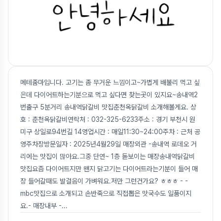
메테줌마입니다. 고기는 좀 무거운 느낌이고~가볍게 배불리 먹고 싶
은데 다이어트하는기분으로 먹고 싶다면 찾는곳이 있지요~송내역2
번출구 5분거리 송내역닭갈비 맛집춘천옥닭갈비 소개해볼게요. 상
호 : 춘천옥닭갈비연락처 : 032-325-6233주소 : 경기 부천시 원
미구 상일로94번길 14영업시간 : 매일11:30~24:00주차 : 근처 공
영주차장방문일자 : 2025년4월29일 매장외관 -송내역 로데오 거
리에는 맛집이 많아요.그중 단연~ 1층 돋보이는 매장송내역닭갈비
맛집요즘 다이어트지만 왠지 닭고기는 다이어트라는기분이 들어 매
장 들어갈때도 발걸음이 가벼워요.저만 그런건가요? ㅎㅎㅎ - -
mbc맛집으로 소개되고 손반죽으로 직접뽑은 맛국수도 일품이지
요.- 매장내부 -
...