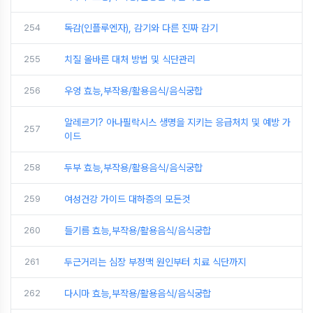
254
독감(인플루엔자), 감기와 다른 진짜 감기
255
치질 올바른 대처 방법 및 식단관리
256
우엉 효능,부작용/활용음식/음식궁합
알레르기? 아나필락시스 생명을 지키는 응급처치 및 예방 가
257
이드
258
두부 효능,부작용/활용음식/음식궁합
259
여성건강 가이드 대하증의 모든것
260
들기름 효능,부작용/활용음식/음식궁합
261
두근거리는 심장 부정맥 원인부터 치료 식단까지
262
다시마 효능,부작용/활용음식/음식궁합