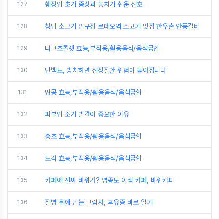
127
췌장암 초기 증상과 놓치기 쉬운 신호
128
청담 소고기 압구정 로데오역 소고기 맛집 한우촌 안동갈비
129
다크초콜렛 효능,부작용/활용음식/음식궁합
130
단백뇨, 방치하면 신장질환 위험이 높아집니다
131
땅콩 효능,부작용/활용음식/음식궁합
132
피부암 조기 발견이 중요한 이유
133
홍초 효능,부작용/활용음식/음식궁합
134
노각 효능,부작용/활용음식/음식궁합
135
카페에 진짜 바위가? 영종도 이색 카페, 바위커피
136
질병 뒤에 남는 그림자, 후유증 바로 알기