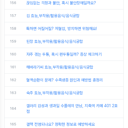
156
끊임없는 걱정과 불안, 혹시 불안장애일까요?
157
김 효능,부작용/활용음식/음식궁합
158
툭하면 어질어질? 저혈압, 방치하면 위험해요!
159
된장 효능,부작용/활용음식/음식궁합
160
자주 겪는 두통, 혹시 편두통일까? 증상 체크하기
161
해바라기씨 효능,부작용/활용음식/음식궁합
162
혈액순환이 문제? 수족냉증 원인과 예방법 총정리
163
숙주 효능,부작용/활용음식/음식궁합
갤러리 감성과 생과일 수플레의 만남, 지축역 카페 401 2호
164
점
165
결핵 전염되나요? 정확한 정보로 예방하세요