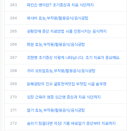
263
파킨슨 병이란? 초기증상과 치료 식단까지
264
와사비 효능,부작용/활용음식/음식궁합
265
공황장애 증상 치료방법 뇌를 진정시키는 음식까지
266
화분 효능,부작용/활용음식/음식궁합
267
조현병 초기증상 이렇게 나타납니다. 조기 치료가 중요해요.
268
귀리 오트밀효능,부작용/활용음식/음식궁합
269
닭볶음탕의 진수 굴포천역맛집 부잣집 시골 솥뚜껑
270
심장 근육의 염증 심근염 증상과 치료 식단까지
271
딸기 효능,부작용/활용음식/음식궁합
272
숨쉬기 힘들다면 의심! 기흉 바로알기 증상부터 치료까지