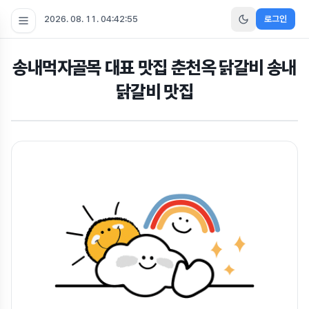
2026. 08. 11. 04:42:56
로그인
송내먹자골목 대표 맛집 춘천옥 닭갈비 송내
닭갈비 맛집