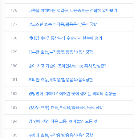
176
다름을 이해하는 첫걸음, 다운증후군 정확히 알아보기
177
망고스틴 효능,부작용/활용음식/음식궁합
178
백내장이란? 증상부터 수술까지 한눈에 정리
179
람부탄 효능,부작용/활용음식/음식궁합
180
숨이 차고 가슴이 조이면&hellip; 혹시 협심증?
181
두리안 효능,부작용/활용음식/음식궁합
182
냉방병이 뭐예요? 에어컨 탓에 생기는 의외의 증상들
183
건자두(프룬) 효능,부작용/활용음식/음식궁합
184
입 안에 생긴 작은 고통, 혓바늘의 모든 것
185
무화과 효능,부작용/활용음식/음식궁합