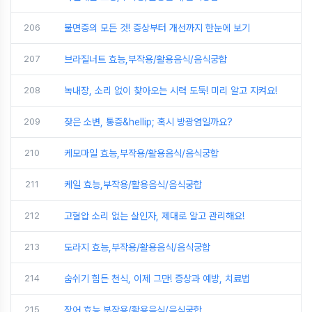
206
불면증의 모든 것! 증상부터 개선까지 한눈에 보기
207
브라질너트 효능,부작용/활용음식/음식궁합
208
녹내장, 소리 없이 찾아오는 시력 도둑! 미리 알고 지켜요!
209
잦은 소변, 통증&hellip; 혹시 방광염일까요?
210
케모마일 효능,부작용/활용음식/음식궁합
211
케일 효능,부작용/활용음식/음식궁합
212
고혈압 소리 없는 살인자, 제대로 알고 관리해요!
213
도라지 효능,부작용/활용음식/음식궁합
214
숨쉬기 힘든 천식, 이제 그만! 증상과 예방, 치료법
215
장어 효능,부작용/활용음식/음식궁합