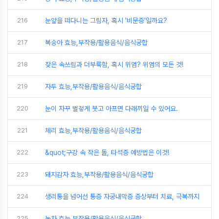
216
눈앞을 떠다니는 그림자, 혹시 '비문증'일까요?
217
복숭아 효능,부작용/활용음식/음식궁합
218
잦은 속쓰림과 더부룩함, 혹시 위염? 위염의 모든 것!
219
자두 효능,부작용/활용음식/음식궁합
220
눈이 자꾸 벌겋게 붓고 아프면 다래끼일 수 있어요.
221
체리 효능,부작용/활용음식/음식궁합
222
&quot;구강 속 작은 돌, 타석증 예방법은 이것!
223
돼지감자 효능,부작용/활용음식/음식궁합
224
생리통을 넘어선 통증 자궁내막증 증상부터 치료, 극복까지
225
녹차 효능,부작용/활용음식/음식궁합