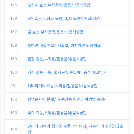
155
오징어 효능,부작용/활용음식/음식궁합
156
끊임없는 걱정과 불안, 혹시 불안장애일까요?
157
김 효능,부작용/활용음식/음식궁합
158
툭하면 어질어질? 저혈압, 방치하면 위험해요!
159
된장 효능,부작용/활용음식/음식궁합
160
자주 겪는 두통, 혹시 편두통일까? 증상 체크하기
161
해바라기씨 효능,부작용/활용음식/음식궁합
162
혈액순환이 문제? 수족냉증 원인과 예방법 총정리
163
숙주 효능,부작용/활용음식/음식궁합
갤러리 감성과 생과일 수플레의 만남, 지축역 카페 401 2호
164
점