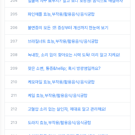
204
얼굴에 자꾸 뾰루지? 알고 보니 모낭염! 음식으로 해결하자
205
파인애플 효능,부작용/활용음식/음식궁합
206
불면증의 모든 것! 증상부터 개선까지 한눈에 보기
207
브라질너트 효능,부작용/활용음식/음식궁합
208
녹내장, 소리 없이 찾아오는 시력 도둑! 미리 알고 지켜요!
209
잦은 소변, 통증&hellip; 혹시 방광염일까요?
210
케모마일 효능,부작용/활용음식/음식궁합
211
케일 효능,부작용/활용음식/음식궁합
212
고혈압 소리 없는 살인자, 제대로 알고 관리해요!
213
도라지 효능,부작용/활용음식/음식궁합