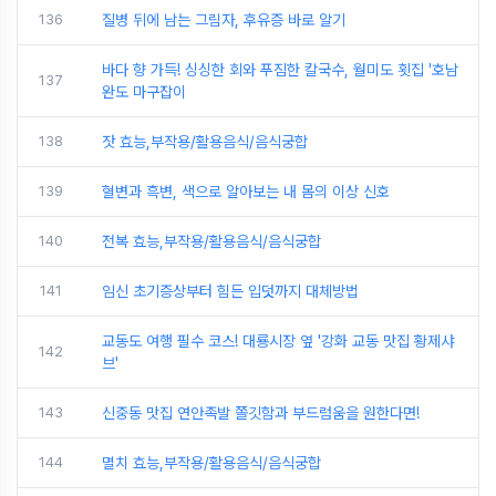
136
질병 뒤에 남는 그림자, 후유증 바로 알기
바다 향 가득! 싱싱한 회와 푸짐한 칼국수, 월미도 횟집 '호남
137
완도 마구잡이
138
잣 효능,부작용/활용음식/음식궁합
139
혈변과 흑변, 색으로 알아보는 내 몸의 이상 신호
140
전복 효능,부작용/활용음식/음식궁합
141
임신 초기증상부터 힘든 입덧까지 대체방법
교동도 여행 필수 코스! 대룡시장 옆 '강화 교동 맛집 황제샤
142
브'
143
신중동 맛집 연안족발 쫄깃함과 부드럼움을 원한다면!
144
멸치 효능,부작용/활용음식/음식궁합