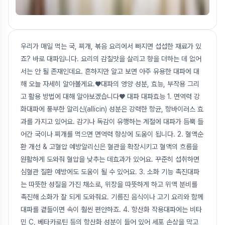
우리가 매일 먹는 국, 찌개, 볶음 요리에서 빠지면 섭섭한 재료가 있
죠? 바로 대파입니다. 요리의 감칠맛을 살리고 향을 더하는 데 없어
서는 안 될 존재인데요. 흔하지만 알고 보면 아주 유용한 대파에 대
해 오늘 자세히 알아볼게요.♥대파의 영양 성분, 효능, 부작용 그리
고 활용 방법에 대해 알아보겠습니다♥ 대파 대파효능 1. 면역력 강
화대파에 풍부한 알리신(allicin) 성분은 강력한 항균, 항바이러스 효
과를 가지고 있어요. 감기나 독감이 유행하는 계절에 대파가 듬뿍 들
어간 국이나 찌개를 먹으면 면역력 향상에 도움이 됩니다. 2. 혈액순
환 개선 & 고혈압 예방알리신은 혈관을 확장시키고 혈액의 흐름을
원활하게 도와줘 혈압을 낮추는 데효과가 있어요. 꾸준히 섭취하면
심혈관 질환 예방에도 도움이 될 수 있어요. 3. 소화 기능 촉진대파
는 따뜻한 성질을 가진 채소로, 위장을 따뜻하게 하고 위액 분비를
촉진해 소화가 잘 되게 도와줘요. 기름진 음식이나 고기 요리와 함께
대파를 곁들이면 속이 훨씬 편안하죠. 4. 항산화 작용대파에는 비타
민 C, 베타카로틴 등의 항산화 성분이 들어 있어 세포 손상을 막고