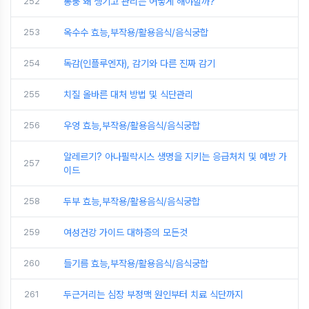
252
통풍 왜 생기고 관리는 어떻게 해야할까?
253
옥수수 효능,부작용/활용음식/음식궁합
254
독감(인플루엔자), 감기와 다른 진짜 감기
255
치질 올바른 대처 방법 및 식단관리
256
우엉 효능,부작용/활용음식/음식궁합
알레르기? 아나필락시스 생명을 지키는 응급처치 및 예방 가
257
이드
258
두부 효능,부작용/활용음식/음식궁합
259
여성건강 가이드 대하증의 모든것
260
들기름 효능,부작용/활용음식/음식궁합
261
두근거리는 심장 부정맥 원인부터 치료 식단까지