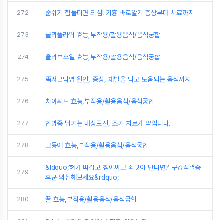
272
숨쉬기 힘들다면 의심! 기흉 바로알기 증상부터 치료까지
273
콜리플라워 효능,부작용/활용음식/음식궁합
274
올리브오일 효능,부작용/활용음식/음식궁합
275
족저근막염 원인, 증상, 재발을 막고 도움되는 음식까지
276
치아씨드 효능,부작용/활용음식/음식궁합
277
합병증 남기는 대상포진, 조기 치료가 약입니다.
278
고등어 효능,부작용/활용음식/음식궁합
&ldquo;혀가 따갑고 침이짜고 쇠맛이 난다면? 구강작열증
279
후군 의심해보세요&rdquo;
280
꿀 효능,부작용/활용음식/음식궁합