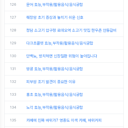
126
문어 효능,부작용/활용음식/음식궁합
127
췌장암 초기 증상과 놓치기 쉬운 신호
128
청담 소고기 압구정 로데오역 소고기 맛집 한우촌 안동갈비
129
다크초콜렛 효능,부작용/활용음식/음식궁합
130
단백뇨, 방치하면 신장질환 위험이 높아집니다
131
땅콩 효능,부작용/활용음식/음식궁합
132
피부암 조기 발견이 중요한 이유
133
홍초 효능,부작용/활용음식/음식궁합
134
노각 효능,부작용/활용음식/음식궁합
135
카페에 진짜 바위가? 영종도 이색 카페, 바위커피