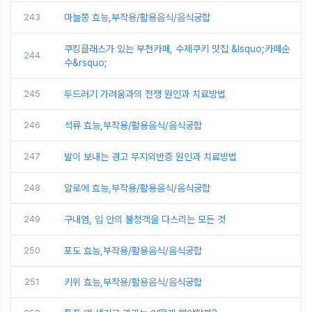
243
마늘쫑 효능,부작용/활용음식/음식궁합
쿠킹클래스가 있는 부천카페, 수제쿠키 맛집 &lsquo;카페순
244
수&rsquo;
245
두드러기 가려움과의 전쟁 원인과 치료방법
246
석류 효능,부작용/활용음식/음식궁합
247
발이 보내는 경고 무지외반증 원인과 치료방법
248
알로에 효능,부작용/활용음식/음식궁합
249
구내염, 입 안의 불청객을 다스리는 모든 것
250
포도 효능,부작용/활용음식/음식궁합
251
키위 효능,부작용/활용음식/음식궁합