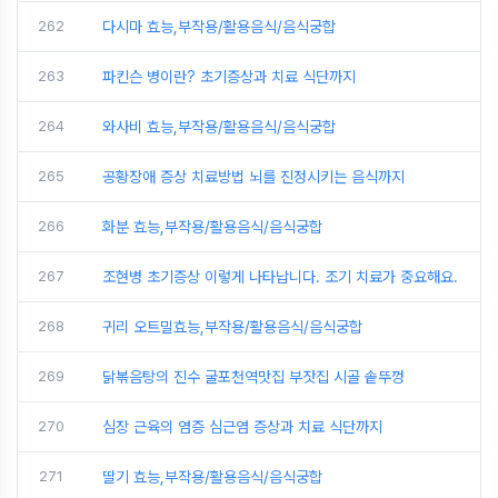
262
다시마 효능,부작용/활용음식/음식궁합
263
파킨슨 병이란? 초기증상과 치료 식단까지
264
와사비 효능,부작용/활용음식/음식궁합
265
공황장애 증상 치료방법 뇌를 진정시키는 음식까지
266
화분 효능,부작용/활용음식/음식궁합
267
조현병 초기증상 이렇게 나타납니다. 조기 치료가 중요해요.
268
귀리 오트밀효능,부작용/활용음식/음식궁합
269
닭볶음탕의 진수 굴포천역맛집 부잣집 시골 솥뚜껑
270
심장 근육의 염증 심근염 증상과 치료 식단까지
271
딸기 효능,부작용/활용음식/음식궁합