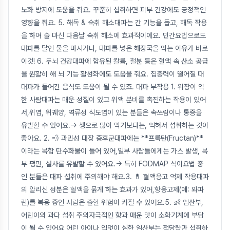
노화 방지에 도움을 줘요. 꾸준히 섭취하면 피부 건강에도 긍정적인
영향을 줘요. 5. 해독 & 숙취 해소대파는 간 기능을 돕고, 해독 작용
을 하여 술 마신 다음날 숙취 해소에 효과적이에요. 민간요법으로도
대파를 달인 물을 마시거나, 대파를 넣은 해장국을 먹는 이유가 바로
이것! 6. 두뇌 건강대파에 함유된 칼륨, 철분 등은 혈액 속 산소 공급
을 원활히 해 뇌 기능 활성화에도 도움을 줘요. 집중력이 떨어질 때
대파가 들어간 음식도 도움이 될 수 있죠. 대파 부작용 1. 위장이 약
한 사람대파는 매운 성질이 있고 위액 분비를 촉진하는 작용이 있어
서,위염, 위궤양, 역류성 식도염이 있는 분들은 속쓰림이나 통증을
유발할 수 있어요.→ 생으로 많이 먹기보다는, 익혀서 섭취하는 것이
좋아요. 2. 💨 과민성 대장 증후군대파에는 **프룩탄(Fructan)**
이라는 복합 탄수화물이 들어 있어,일부 사람들에게는 가스 발생, 복
부 팽만, 설사를 유발할 수 있어요.→ 특히 FODMAP 식이요법 중
인 분들은 대파 섭취에 주의해야 해요.3. 💊 혈액응고 억제 작용대파
의 알리신 성분은 혈액을 묽게 하는 효과가 있어,항응고제(예: 와파
린)를 복용 중인 사람은 출혈 위험이 커질 수 있어요.5. 👶 임산부,
어린이의 과다 섭취 주의자극적인 향과 매운 맛이 소화기계에 부담
이 될 수 있어요,어린 아이나 입덧이 심한 임산부는 적당량만 섭취하