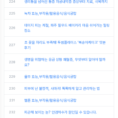
224
생리통을 넘어선 통증 자궁내막증 증상부터 치료, 극복까지
225
녹차 효능,부작용/활용음식/음식궁합
데이지 피는 계절, 파주 필무드 베이커리 마음 쉬어가는 힐링
226
장소
초 꽂을 자리도 부족해! 투썸플레이스 '복숭아케이크' 맛본
227
후기
생명을 위협하는 응급 상황 패혈증, 무엇부터 알아야 할까
228
요?
229
율무 효능,부작용/활용음식/음식궁합
230
피부에 난 불청객, 사마귀! 똑똑하게 알고 관리하는 법
231
멜론 효능,부작용/활용음식/음식궁합
232
피곤해 보이는 눈? 안검하수가 원인일 수 있습니다.