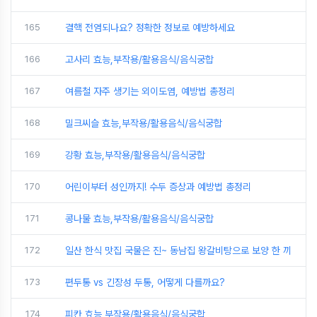
165
결핵 전염되나요? 정확한 정보로 예방하세요
166
고사리 효능,부작용/활용음식/음식궁합
167
여름철 자주 생기는 외이도염, 예방법 총정리
168
밀크씨슬 효능,부작용/활용음식/음식궁합
169
강황 효능,부작용/활용음식/음식궁합
170
어린이부터 성인까지! 수두 증상과 예방법 총정리
171
콩나물 효능,부작용/활용음식/음식궁합
172
일산 한식 맛집 국물은 진~ 동남집 왕갈비탕으로 보양 한 끼
173
편두통 vs 긴장성 두통, 어떻게 다를까요?
174
피칸 효능,부작용/활용음식/음식궁합