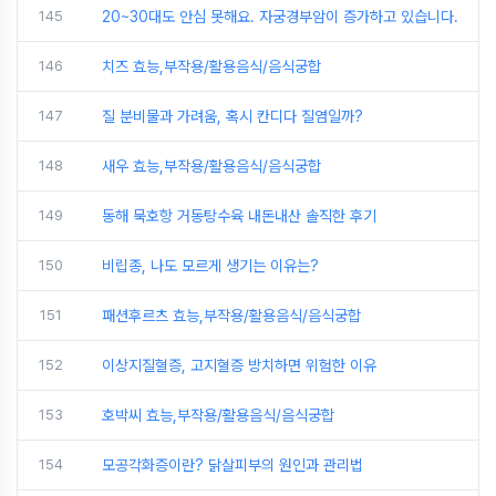
145
20~30대도 안심 못해요. 자궁경부암이 증가하고 있습니다.
146
치즈 효능,부작용/활용음식/음식궁합
147
질 분비물과 가려움, 혹시 칸디다 질염일까?
148
새우 효능,부작용/활용음식/음식궁합
149
동해 묵호항 거동탕수육 내돈내산 솔직한 후기
150
비립종, 나도 모르게 생기는 이유는?
151
패션후르츠 효능,부작용/활용음식/음식궁합
152
이상지질혈증, 고지혈증 방치하면 위험한 이유
153
호박씨 효능,부작용/활용음식/음식궁합
154
모공각화증이란? 닭살피부의 원인과 관리법