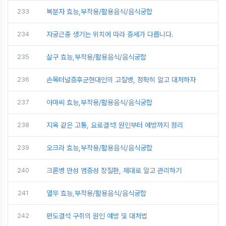
233
복분자 효능,부작용/활용음식/음식궁합
234
자궁근종 생기는 위치에 따라 증세가 다릅니다.
235
살구 효능,부작용/활용음식/음식궁합
236
손목터널증후군현대인의 고질병, 정확히 알고 대처하자
237
아마씨 효능,부작용/활용음식/음식궁합
238
지옥 같은 고통, 요로결석! 원인부터 예방까지 정리
239
오크라 효능,부작용/활용음식/음식궁합
240
크론병 만성 염증성 장질환, 제대로 알고 관리하기
241
열무 효능,부작용/활용음식/음식궁합
242
편도결석 구취의 원인 예방 및 대처법