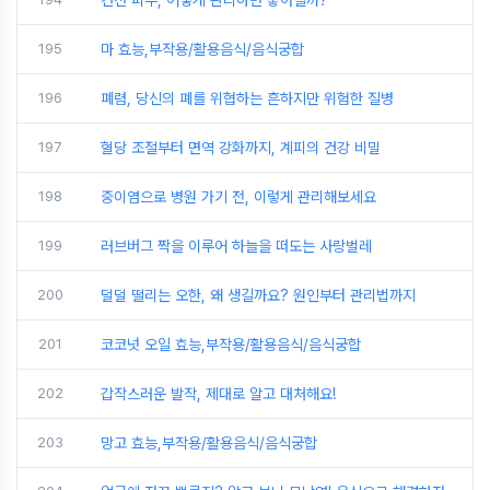
건선 피부, 어떻게 관리하면 좋아질까?
195
마 효능,부작용/활용음식/음식궁합
196
폐렴, 당신의 폐를 위협하는 흔하지만 위험한 질병
197
혈당 조절부터 면역 강화까지, 계피의 건강 비밀
198
중이염으로 병원 가기 전, 이렇게 관리해보세요
199
러브버그 짝을 이루어 하늘을 떠도는 사랑벌레
200
덜덜 떨리는 오한, 왜 생길까요? 원인부터 관리법까지
201
코코넛 오일 효능,부작용/활용음식/음식궁합
202
갑작스러운 발작, 제대로 알고 대처해요!
203
망고 효능,부작용/활용음식/음식궁합