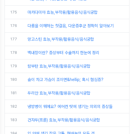
175
마카다미아 효능,부작용/활용음식/음식궁합
176
다름을 이해하는 첫걸음, 다운증후군 정확히 알아보기
177
망고스틴 효능,부작용/활용음식/음식궁합
178
백내장이란? 증상부터 수술까지 한눈에 정리
179
람부탄 효능,부작용/활용음식/음식궁합
180
숨이 차고 가슴이 조이면&hellip; 혹시 협심증?
181
두리안 효능,부작용/활용음식/음식궁합
182
냉방병이 뭐예요? 에어컨 탓에 생기는 의외의 증상들
183
건자두(프룬) 효능,부작용/활용음식/음식궁합
184
입 안에 생긴 작은 고통, 혓바늘의 모든 것