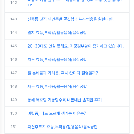
142
브'
143
신중동 맛집 연안족발 쫄깃함과 부드럼움을 원한다면!
144
멸치 효능,부작용/활용음식/음식궁합
145
20~30대도 안심 못해요. 자궁경부암이 증가하고 있습니다.
146
치즈 효능,부작용/활용음식/음식궁합
147
질 분비물과 가려움, 혹시 칸디다 질염일까?
148
새우 효능,부작용/활용음식/음식궁합
149
동해 묵호항 거동탕수육 내돈내산 솔직한 후기
150
비립종, 나도 모르게 생기는 이유는?
151
패션후르츠 효능,부작용/활용음식/음식궁합