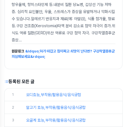
항우울제, 항히스타민제 등.내분비 질환 당뇨병, 갑상선 기능 저하
증. 심리적 요인불안, 우울, 스트레스가 증상을 유발하거나 악화시킬
수 있습니다.알레르기 반응치과 재료(예: 아말감), 식품 첨가물, 향료
등.구강 건조증(Xerostomia)타액 분비 감소로 점막 자극이 증가.위
식도 역류 질환(GERD)위산 역류로 구강 점막 자극. 구강작열증후군
증상
...
원문링크
&ldquo;혀가 따갑고 침이짜고 쇠맛이 난다면? 구강작열증후군
의심해보세요&rdquo;
등록된 모든 글
1
오디효능,부작용/활용음식/음식궁합
2
말고기 효능,부작용/활용음식/음식궁합
3
오골계 효능,부작용/활용음식/음식궁합