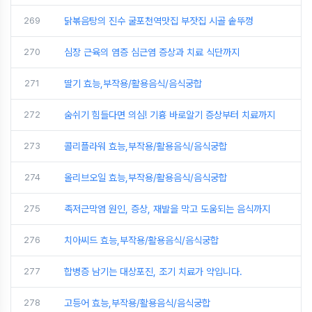
269
닭볶음탕의 진수 굴포천역맛집 부잣집 시골 솥뚜껑
270
심장 근육의 염증 심근염 증상과 치료 식단까지
271
딸기 효능,부작용/활용음식/음식궁합
272
숨쉬기 힘들다면 의심! 기흉 바로알기 증상부터 치료까지
273
콜리플라워 효능,부작용/활용음식/음식궁합
274
올리브오일 효능,부작용/활용음식/음식궁합
275
족저근막염 원인, 증상, 재발을 막고 도움되는 음식까지
276
치아씨드 효능,부작용/활용음식/음식궁합
277
합병증 남기는 대상포진, 조기 치료가 약입니다.
278
고등어 효능,부작용/활용음식/음식궁합