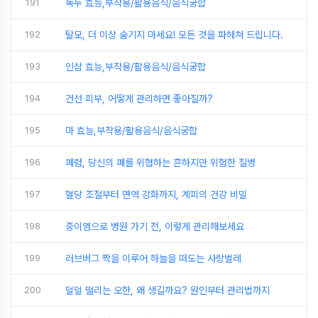
191
녹두 효능,부작용/활용음식/음식궁합
192
탈모, 더 이상 숨기지 마세요! 모든 것을 파헤쳐 드립니다.
193
인삼 효능,부작용/활용음식/음식궁합
194
건선 피부, 어떻게 관리하면 좋아질까?
195
마 효능,부작용/활용음식/음식궁합
196
폐렴, 당신의 폐를 위협하는 흔하지만 위험한 질병
197
혈당 조절부터 면역 강화까지, 계피의 건강 비밀
198
중이염으로 병원 가기 전, 이렇게 관리해보세요
199
러브버그 짝을 이루어 하늘을 떠도는 사랑벌레
200
덜덜 떨리는 오한, 왜 생길까요? 원인부터 관리법까지