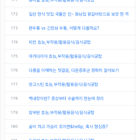
콩나물 효능,부작용/활용음식/음식궁합
172
일산 한식 맛집 국물은 진~ 동남집 왕갈비탕으로 보양 한 끼
173
편두통 vs 긴장성 두통, 어떻게 다를까요?
174
피칸 효능,부작용/활용음식/음식궁합
175
마카다미아 효능,부작용/활용음식/음식궁합
176
다름을 이해하는 첫걸음, 다운증후군 정확히 알아보기
177
망고스틴 효능,부작용/활용음식/음식궁합
178
백내장이란? 증상부터 수술까지 한눈에 정리
179
람부탄 효능,부작용/활용음식/음식궁합
180
숨이 차고 가슴이 조이면&hellip; 혹시 협심증?