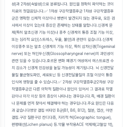
성)과 2차성(속발성)으로 분류됩니다. 원인을 정확히 파악하는 것이
치료의 첫걸음입니다.✅ 1차성 구강작열증후군 1차성 구강작열증후
군은 명확한 신체적 이상이나 병변이 발견되지 않는 경우로, 모든 검
사에서 이상이 없는데 증상은 존재하는 상태를 말합니다.신경계 문
제(특히 말초신경 기능 이상)나 중추 신경계의 통증 조절 기능 이상,
또는 심리적 요인(스트레스, 우울, 불안)과 관련이 깊습니다.신경계
이상중추 또는 말초 신경계의 기능 이상, 특히 삼차신경(Trigeminal
nerve) 또는 혀인두신경(Glossopharyngeal nerve)의 과민성이
관련 있을 수 있습니다.호르몬 변화 폐경기 여성에서 에스트로겐 수
치 감소가 신경계 민감성을 높일 가능성이 제기됩니다. 뇌 신경전달
물질 불균형도파민, 세로토닌 등 신경전달물질의 조절 이상이 통증
인식에 영향을 줄 수 있습니다.✅ 2차성 구강작열증후군2차성 구강
작열증후군은 다른 의학적 질환이나 원인이 있어서 그 결과로 작열
감이나 미각 이상 등의 증상이 나타나는 경우입니다.즉, 배경 질환이
나 문제를 먼저 찾아서 해결해야 하는 경우입니다.주요 원인은 다음
과 같습니다영양 결핍 비타민 B군(B1, B6, B12), 철분, 엽산, 아연
결핍.구강 질환구강 칸디다증, 지리적 혀(Geographic tongue),
편평태선(Lichen planus) 등.약물 부작용ACE 억제제(고혈압 약),