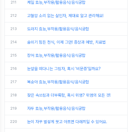
211
케일 효능,부작용/활용음식/음식궁합
212
고혈압 소리 없는 살인자, 제대로 알고 관리해요!
213
도라지 효능,부작용/활용음식/음식궁합
214
숨쉬기 힘든 천식, 이제 그만! 증상과 예방, 치료법
215
장어 효능,부작용/활용음식/음식궁합
216
눈앞을 떠다니는 그림자, 혹시 '비문증'일까요?
217
복숭아 효능,부작용/활용음식/음식궁합
218
잦은 속쓰림과 더부룩함, 혹시 위염? 위염의 모든 것!
219
자두 효능,부작용/활용음식/음식궁합
220
눈이 자꾸 벌겋게 붓고 아프면 다래끼일 수 있어요.