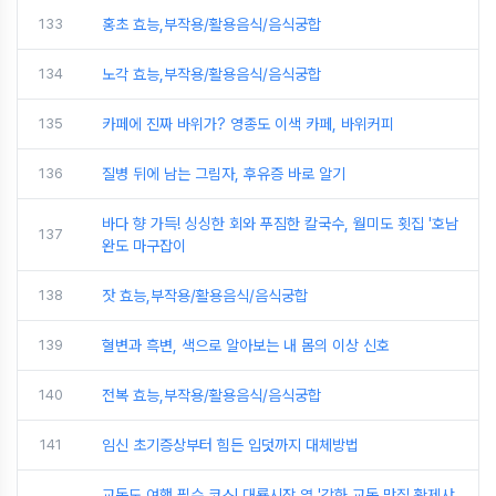
133
홍초 효능,부작용/활용음식/음식궁합
134
노각 효능,부작용/활용음식/음식궁합
135
카페에 진짜 바위가? 영종도 이색 카페, 바위커피
136
질병 뒤에 남는 그림자, 후유증 바로 알기
바다 향 가득! 싱싱한 회와 푸짐한 칼국수, 월미도 횟집 '호남
137
완도 마구잡이
138
잣 효능,부작용/활용음식/음식궁합
139
혈변과 흑변, 색으로 알아보는 내 몸의 이상 신호
140
전복 효능,부작용/활용음식/음식궁합
141
임신 초기증상부터 힘든 입덧까지 대체방법
교동도 여행 필수 코스! 대룡시장 옆 '강화 교동 맛집 황제샤