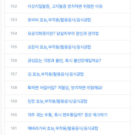
152
이상지질혈증, 고지혈증 방치하면 위험한 이유
153
호박씨 효능,부작용/활용음식/음식궁합
154
모공각화증이란? 닭살피부의 원인과 관리법
155
오징어 효능,부작용/활용음식/음식궁합
156
끊임없는 걱정과 불안, 혹시 불안장애일까요?
157
김 효능,부작용/활용음식/음식궁합
158
툭하면 어질어질? 저혈압, 방치하면 위험해요!
159
된장 효능,부작용/활용음식/음식궁합
160
자주 겪는 두통, 혹시 편두통일까? 증상 체크하기
161
해바라기씨 효능,부작용/활용음식/음식궁합