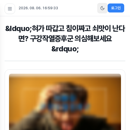
2026. 08. 06. 16:59:34
로그인
&ldquo;혀가 따갑고 침이짜고 쇠맛이 난다
면? 구강작열증후군 의심해보세요
&rdquo;