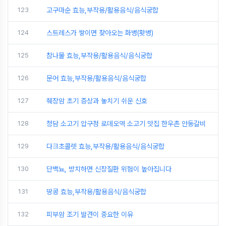
123
고구마순 효능,부작용/활용음식/음식궁합
124
스트레스가 쌓이면 찾아오는 화병(홧병)
125
참나물 효능,부작용/활용음식/음식궁합
126
문어 효능,부작용/활용음식/음식궁합
127
췌장암 초기 증상과 놓치기 쉬운 신호
128
청담 소고기 압구정 로데오역 소고기 맛집 한우촌 안동갈비
129
다크초콜렛 효능,부작용/활용음식/음식궁합
130
단백뇨, 방치하면 신장질환 위험이 높아집니다
131
땅콩 효능,부작용/활용음식/음식궁합
132
피부암 조기 발견이 중요한 이유