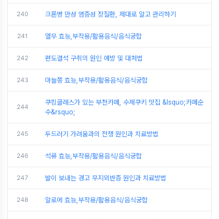
240
크론병 만성 염증성 장질환, 제대로 알고 관리하기
241
열무 효능,부작용/활용음식/음식궁합
242
편도결석 구취의 원인 예방 및 대처법
243
마늘쫑 효능,부작용/활용음식/음식궁합
쿠킹클래스가 있는 부천카페, 수제쿠키 맛집 &lsquo;카페순
244
수&rsquo;
245
두드러기 가려움과의 전쟁 원인과 치료방법
246
석류 효능,부작용/활용음식/음식궁합
247
발이 보내는 경고 무지외반증 원인과 치료방법
248
알로에 효능,부작용/활용음식/음식궁합