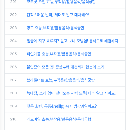
201
코코넛 오일 효능,부작용/활용음식/음식궁합
202
갑작스러운 발작, 제대로 알고 대처해요!
203
망고 효능,부작용/활용음식/음식궁합
204
얼굴에 자꾸 뾰루지? 알고 보니 모낭염! 음식으로 해결하자
205
파인애플 효능,부작용/활용음식/음식궁합
206
불면증의 모든 것! 증상부터 개선까지 한눈에 보기
207
브라질너트 효능,부작용/활용음식/음식궁합
208
녹내장, 소리 없이 찾아오는 시력 도둑! 미리 알고 지켜요!
209
잦은 소변, 통증&hellip; 혹시 방광염일까요?
210
케모마일 효능,부작용/활용음식/음식궁합