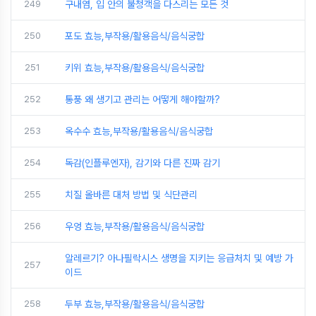
249
구내염, 입 안의 불청객을 다스리는 모든 것
250
포도 효능,부작용/활용음식/음식궁합
251
키위 효능,부작용/활용음식/음식궁합
252
통풍 왜 생기고 관리는 어떻게 해야할까?
253
옥수수 효능,부작용/활용음식/음식궁합
254
독감(인플루엔자), 감기와 다른 진짜 감기
255
치질 올바른 대처 방법 및 식단관리
256
우엉 효능,부작용/활용음식/음식궁합
알레르기? 아나필락시스 생명을 지키는 응급처치 및 예방 가
257
이드
258
두부 효능,부작용/활용음식/음식궁합