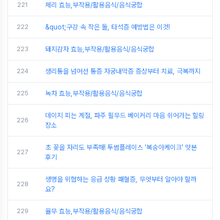
221
체리 효능,부작용/활용음식/음식궁합
222
&quot;구강 속 작은 돌, 타석증 예방법은 이것!
223
돼지감자 효능,부작용/활용음식/음식궁합
224
생리통을 넘어선 통증 자궁내막증 증상부터 치료, 극복까지
225
녹차 효능,부작용/활용음식/음식궁합
데이지 피는 계절, 파주 필무드 베이커리 마음 쉬어가는 힐링
226
장소
초 꽂을 자리도 부족해! 투썸플레이스 '복숭아케이크' 맛본
227
후기
생명을 위협하는 응급 상황 패혈증, 무엇부터 알아야 할까
228
요?
229
율무 효능,부작용/활용음식/음식궁합