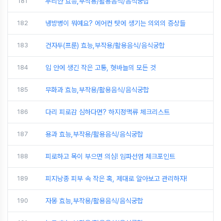
181
두리안 효능,부작용/활용음식/음식궁합
182
냉방병이 뭐예요? 에어컨 탓에 생기는 의외의 증상들
183
건자두(프룬) 효능,부작용/활용음식/음식궁합
184
입 안에 생긴 작은 고통, 혓바늘의 모든 것
185
무화과 효능,부작용/활용음식/음식궁합
186
다리 피로감 심하다면? 하지정맥류 체크리스트
187
용과 효능,부작용/활용음식/음식궁합
188
피로하고 목이 부으면 의심! 임파선염 체크포인트
189
피지낭종 피부 속 작은 혹, 제대로 알아보고 관리하자!
190
자몽 효능,부작용/활용음식/음식궁합