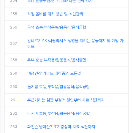
254
독감(인플루엔자), 감기와 다른 진짜 감기
255
치질 올바른 대처 방법 및 식단관리
256
우엉 효능,부작용/활용음식/음식궁합
알레르기? 아나필락시스 생명을 지키는 응급처치 및 예방 가
257
이드
258
두부 효능,부작용/활용음식/음식궁합
259
여성건강 가이드 대하증의 모든것
260
들기름 효능,부작용/활용음식/음식궁합
261
두근거리는 심장 부정맥 원인부터 치료 식단까지
262
다시마 효능,부작용/활용음식/음식궁합
263
파킨슨 병이란? 초기증상과 치료 식단까지