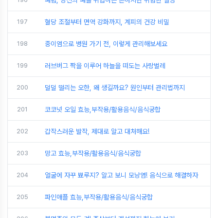
폐렴, 당신의 폐를 위협하는 흔하지만 위험한 질병
197
혈당 조절부터 면역 강화까지, 계피의 건강 비밀
198
중이염으로 병원 가기 전, 이렇게 관리해보세요
199
러브버그 짝을 이루어 하늘을 떠도는 사랑벌레
200
덜덜 떨리는 오한, 왜 생길까요? 원인부터 관리법까지
201
코코넛 오일 효능,부작용/활용음식/음식궁합
202
갑작스러운 발작, 제대로 알고 대처해요!
203
망고 효능,부작용/활용음식/음식궁합
204
얼굴에 자꾸 뾰루지? 알고 보니 모낭염! 음식으로 해결하자
205
파인애플 효능,부작용/활용음식/음식궁합