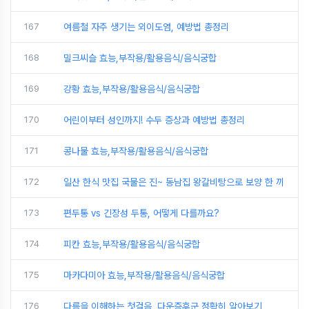
167
여름철 자주 생기는 외이도염, 예방법 총정리
168
밀크씨슬 효능,부작용/활용음식/음식궁합
169
강황 효능,부작용/활용음식/음식궁합
170
어린이부터 성인까지! 수두 증상과 예방법 총정리
171
콩나물 효능,부작용/활용음식/음식궁합
172
일산 한식 맛집 국물은 진~ 동남집 왕갈비탕으로 보양 한 끼
173
편두통 vs 긴장성 두통, 어떻게 다를까요?
174
피칸 효능,부작용/활용음식/음식궁합
175
마카다미아 효능,부작용/활용음식/음식궁합
176
다름을 이해하는 첫걸음, 다운증후군 정확히 알아보기