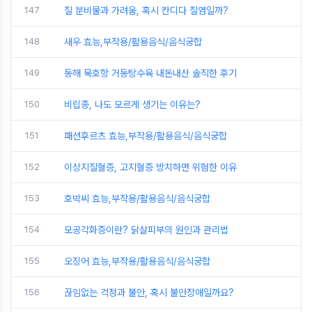
147
질 분비물과 가려움, 혹시 칸디다 질염일까?
148
새우 효능,부작용/활용음식/음식궁합
149
동해 묵호항 거동탕수육 내돈내산 솔직한 후기
150
비립종, 나도 모르게 생기는 이유는?
151
패션후르츠 효능,부작용/활용음식/음식궁합
152
이상지질혈증, 고지혈증 방치하면 위험한 이유
153
호박씨 효능,부작용/활용음식/음식궁합
154
모공각화증이란? 닭살피부의 원인과 관리법
155
오징어 효능,부작용/활용음식/음식궁합
156
끊임없는 걱정과 불안, 혹시 불안장애일까요?