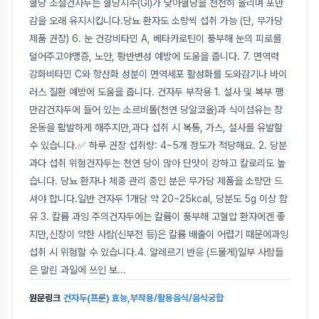
혈당 조절건자두는 혈당지수(GI)가 낮아혈당을 천천히 올리며 포만
감을 오래 유지시킵니다.당뇨 환자도 소량씩 섭취 가능 (단, 무가당
제품 권장) 6. 눈 건강비타민 A, 베타카로틴이 풍부해 눈의 피로를
덜어주고야맹증, 노안, 황반변성 예방에 도움을 줍니다. 7. 면역력
강화비타민 C와 항산화 성분이 면역세포 활성화를 도와감기나 바이
러스 질환 예방에 도움을 줍니다. 건자두 부작용 1. 설사 및 복부 팽
만감건자두에 들어 있는 소르비톨(천연 당알코올)과 식이섬유는 장
운동을 활발하게 해주지만,과다 섭취 시 복통, 가스, 설사를 유발할
수 있습니다.✅ 하루 권장 섭취량: 4~5개 정도가 적당해요. 2. 당분
과다 섭취 위험건자두는 천연 당이 많아 단맛이 강하고 칼로리도 높
습니다. 당뇨 환자나 체중 관리 중인 분은 무가당 제품을 소량만 드
셔야 합니다.일반 건자두 1개당 약 20~25kcal, 당분도 5g 이상 함
유 3. 칼륨 과잉 주의건자두에는 칼륨이 풍부해 고혈압 환자에겐 좋
지만,신장이 약한 사람(신부전 등)은 칼륨 배출이 어렵기 때문에과잉
섭취 시 위험할 수 있습니다.4. 알레르기 반응 (드물게)일부 사람들
은 말린 과일에 쓰인 보
...
원문링크
건자두(프룬) 효능,부작용/활용음식/음식궁합