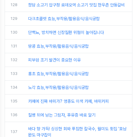
128
청담 소고기 압구정 로데오역 소고기 맛집 한우촌 안동갈비
129
다크초콜렛 효능,부작용/활용음식/음식궁합
130
단백뇨, 방치하면 신장질환 위험이 높아집니다
131
땅콩 효능,부작용/활용음식/음식궁합
132
피부암 조기 발견이 중요한 이유
133
홍초 효능,부작용/활용음식/음식궁합
134
노각 효능,부작용/활용음식/음식궁합
135
카페에 진짜 바위가? 영종도 이색 카페, 바위커피
136
질병 뒤에 남는 그림자, 후유증 바로 알기
바다 향 가득! 싱싱한 회와 푸짐한 칼국수, 월미도 횟집 '호남
137
완도 마구잡이