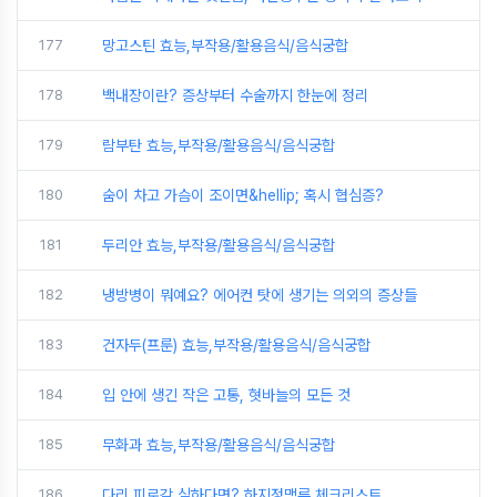
177
망고스틴 효능,부작용/활용음식/음식궁합
178
백내장이란? 증상부터 수술까지 한눈에 정리
179
람부탄 효능,부작용/활용음식/음식궁합
180
숨이 차고 가슴이 조이면&hellip; 혹시 협심증?
181
두리안 효능,부작용/활용음식/음식궁합
182
냉방병이 뭐예요? 에어컨 탓에 생기는 의외의 증상들
183
건자두(프룬) 효능,부작용/활용음식/음식궁합
184
입 안에 생긴 작은 고통, 혓바늘의 모든 것
185
무화과 효능,부작용/활용음식/음식궁합
186
다리 피로감 심하다면? 하지정맥류 체크리스트