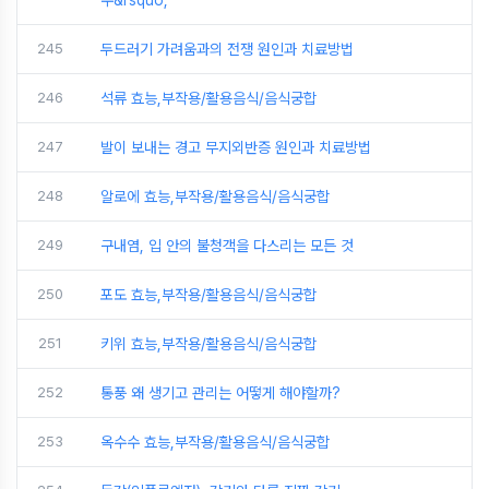
수&rsquo;
245
두드러기 가려움과의 전쟁 원인과 치료방법
246
석류 효능,부작용/활용음식/음식궁합
247
발이 보내는 경고 무지외반증 원인과 치료방법
248
알로에 효능,부작용/활용음식/음식궁합
249
구내염, 입 안의 불청객을 다스리는 모든 것
250
포도 효능,부작용/활용음식/음식궁합
251
키위 효능,부작용/활용음식/음식궁합
252
통풍 왜 생기고 관리는 어떻게 해야할까?
253
옥수수 효능,부작용/활용음식/음식궁합