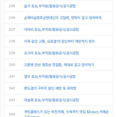
235
살구 효능,부작용/활용음식/음식궁합
236
손목터널증후군현대인의 고질병, 정확히 알고 대처하자
237
아마씨 효능,부작용/활용음식/음식궁합
238
지옥 같은 고통, 요로결석! 원인부터 예방까지 정리
239
오크라 효능,부작용/활용음식/음식궁합
240
크론병 만성 염증성 장질환, 제대로 알고 관리하기
241
열무 효능,부작용/활용음식/음식궁합
242
편도결석 구취의 원인 예방 및 대처법
243
마늘쫑 효능,부작용/활용음식/음식궁합
쿠킹클래스가 있는 부천카페, 수제쿠키 맛집 &lsquo;카페순
244