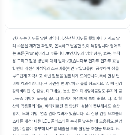
건자두는 자두를 말린 것입니다.신선한 자두를 햇볕이나 기계로 말
려 수분을 제거한 과일로, 쫀득하고 달콤한 맛이 특징입니다.영어로
는 프룬(Prune)이라고 부릅니다.♥건자두의 영양 성분, 효능, 부작
용 그리고 활용 방법에 대해 알아보겠습니다♥ 건자두 건자두 효능
1. 변비 개선식이섬유와 소르비톨(천연 당알코올)이 풍부하여 장을
부드럽게 자극하고 배변 활동을 원활하게 도와줍니다.특히 만성 변
비에 효과적입니다.→ 자연산 변비약이라 불릴 정도지요. 2. 뼈 건강
강화비타민 K, 칼슘, 마그네슘, 붕소 등의 미네랄이골밀도 유지와 골
다공증 예방에 도움을 줍니다.폐경기 여성에게 특히 좋습니다. 3. 항
산화 작용폴리페놀, 베타카로틴 등 항산화 성분이 풍부해세포 손상
방지, 노화 예방, 염증 완화 효과가 있습니다. 4. 심장 건강 보호콜레
스테롤 개선: 나쁜 LDL 콜레스테롤 수치를 낮추는 데 도움줘요.혈압
안정: 칼륨이 풍부해 나트륨 배출을 도와 혈압을 조절을 도와요. 5.