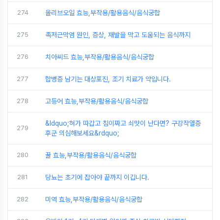
274
올리브오일 효능,부작용/활용음식/음식궁합
275
족저근막염 원인, 증상, 재발을 막고 도움되는 음식까지
276
치아씨드 효능,부작용/활용음식/음식궁합
277
합병증 남기는 대상포진, 조기 치료가 약입니다.
278
고등어 효능,부작용/활용음식/음식궁합
&ldquo;혀가 따갑고 침이짜고 쇠맛이 난다면? 구강작열증
279
후군 의심해보세요&rdquo;
280
꿀 효능,부작용/활용음식/음식궁합
281
당뇨는 초기에 잡아야 끝까지 이깁니다.
282
미역 효능,부작용/활용음식/음식궁합