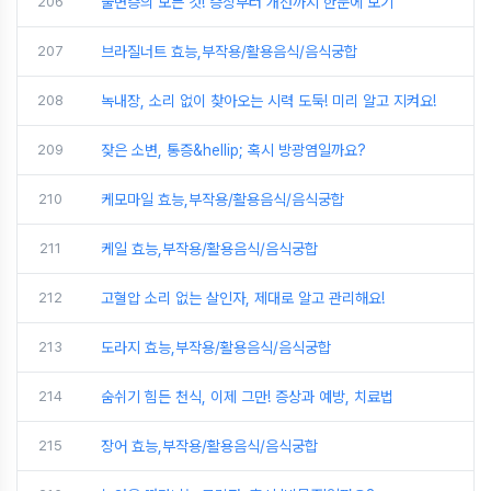
206
불면증의 모든 것! 증상부터 개선까지 한눈에 보기
207
브라질너트 효능,부작용/활용음식/음식궁합
208
녹내장, 소리 없이 찾아오는 시력 도둑! 미리 알고 지켜요!
209
잦은 소변, 통증&hellip; 혹시 방광염일까요?
210
케모마일 효능,부작용/활용음식/음식궁합
211
케일 효능,부작용/활용음식/음식궁합
212
고혈압 소리 없는 살인자, 제대로 알고 관리해요!
213
도라지 효능,부작용/활용음식/음식궁합
214
숨쉬기 힘든 천식, 이제 그만! 증상과 예방, 치료법
215
장어 효능,부작용/활용음식/음식궁합