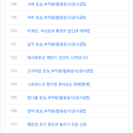
118
사과 효능,부작용/활용음식/음식궁합
119
여주 효능,부작용/활용음식/음식궁합
120
위궤양, 속쓰림과 통증의 원인과 대처법
121
갈치 효능,부작용/활용음식/음식궁합
122
대사증후군 예방이 건강의 시작입니다
123
고구마순 효능,부작용/활용음식/음식궁합
124
스트레스가 쌓이면 찾아오는 화병(홧병)
125
참나물 효능,부작용/활용음식/음식궁합
126
문어 효능,부작용/활용음식/음식궁합
127
췌장암 초기 증상과 놓치기 쉬운 신호