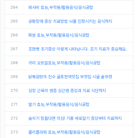
264
와사비 효능,부작용/활용음식/음식궁합
265
공황장애 증상 치료방법 뇌를 진정시키는 음식까지
266
화분 효능,부작용/활용음식/음식궁합
267
조현병 초기증상 이렇게 나타납니다. 조기 치료가 중요해요.
268
귀리 오트밀효능,부작용/활용음식/음식궁합
269
닭볶음탕의 진수 굴포천역맛집 부잣집 시골 솥뚜껑
270
심장 근육의 염증 심근염 증상과 치료 식단까지
271
딸기 효능,부작용/활용음식/음식궁합
272
숨쉬기 힘들다면 의심! 기흉 바로알기 증상부터 치료까지
273
콜리플라워 효능,부작용/활용음식/음식궁합