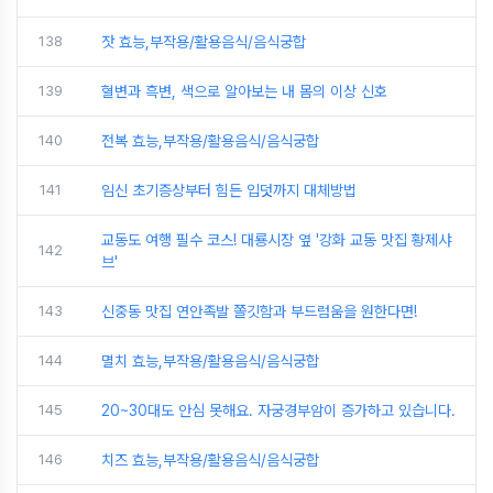
138
잣 효능,부작용/활용음식/음식궁합
139
혈변과 흑변, 색으로 알아보는 내 몸의 이상 신호
140
전복 효능,부작용/활용음식/음식궁합
141
임신 초기증상부터 힘든 입덧까지 대체방법
교동도 여행 필수 코스! 대룡시장 옆 '강화 교동 맛집 황제샤
142
브'
143
신중동 맛집 연안족발 쫄깃함과 부드럼움을 원한다면!
144
멸치 효능,부작용/활용음식/음식궁합
145
20~30대도 안심 못해요. 자궁경부암이 증가하고 있습니다.
146
치즈 효능,부작용/활용음식/음식궁합