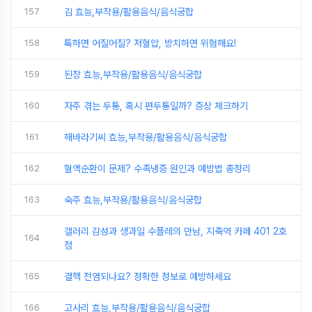
157
김 효능,부작용/활용음식/음식궁합
158
툭하면 어질어질? 저혈압, 방치하면 위험해요!
159
된장 효능,부작용/활용음식/음식궁합
160
자주 겪는 두통, 혹시 편두통일까? 증상 체크하기
161
해바라기씨 효능,부작용/활용음식/음식궁합
162
혈액순환이 문제? 수족냉증 원인과 예방법 총정리
163
숙주 효능,부작용/활용음식/음식궁합
갤러리 감성과 생과일 수플레의 만남, 지축역 카페 401 2호
164
점
165
결핵 전염되나요? 정확한 정보로 예방하세요
166
고사리 효능,부작용/활용음식/음식궁합