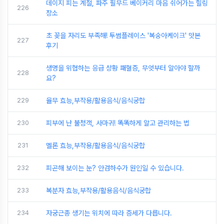
데이지 피는 계절, 파주 필무드 베이커리 마음 쉬어가는 힐링
226
장소
초 꽂을 자리도 부족해! 투썸플레이스 '복숭아케이크' 맛본
227
후기
생명을 위협하는 응급 상황 패혈증, 무엇부터 알아야 할까
228
요?
229
율무 효능,부작용/활용음식/음식궁합
230
피부에 난 불청객, 사마귀! 똑똑하게 알고 관리하는 법
231
멜론 효능,부작용/활용음식/음식궁합
232
피곤해 보이는 눈? 안검하수가 원인일 수 있습니다.
233
복분자 효능,부작용/활용음식/음식궁합
234
자궁근종 생기는 위치에 따라 증세가 다릅니다.