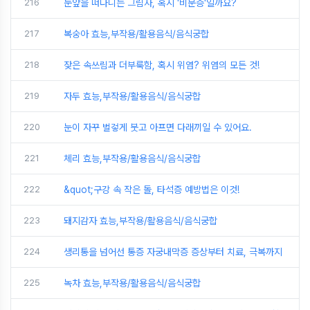
216
눈앞을 떠다니는 그림자, 혹시 '비문증'일까요?
217
복숭아 효능,부작용/활용음식/음식궁합
218
잦은 속쓰림과 더부룩함, 혹시 위염? 위염의 모든 것!
219
자두 효능,부작용/활용음식/음식궁합
220
눈이 자꾸 벌겋게 붓고 아프면 다래끼일 수 있어요.
221
체리 효능,부작용/활용음식/음식궁합
222
&quot;구강 속 작은 돌, 타석증 예방법은 이것!
223
돼지감자 효능,부작용/활용음식/음식궁합
224
생리통을 넘어선 통증 자궁내막증 증상부터 치료, 극복까지
225
녹차 효능,부작용/활용음식/음식궁합